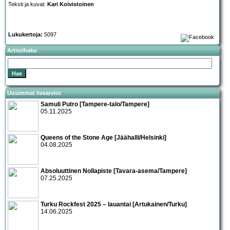
Teksti ja kuvat:
Kari Koivistoinen
Lukukertoja:
5097
Artistihaku
Uusimmat livearviot
Samuli Putro [Tampere-talo/Tampere]
05.11.2025
Queens of the Stone Age [Jäähalli/Helsinki]
04.08.2025
Absoluuttinen Nollapiste [Tavara-asema/Tampere]
07.25.2025
Turku Rockfest 2025 – lauantai [Artukainen/Turku]
14.06.2025