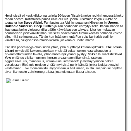
Helsingissä oli keskiviikkonna tarjolla 90-luvun fiilistelyä noice rockin hengessä koko
rahan edestä. Kotimainen panos illalle oli
Fun
, jonka uusimman levyn
Zu-Pa!
on
tuottanut itse
Steve Albini
. Fun kuulostaa Albinin tuottaman
Nirvana
n
In Utero
n,
Butthole Surfers
in,
Deep Turtle
n ja illan pääbändin risteytykseltä. Itseäni bändissä
ihastuttaa kolho yleissoundi ja päälle käyvä basson tykytys, joka luo mukavan
neuroottisen yleisvaikutelman. Yleisesti ottaen bändi tuntuu kovasti nähneen vaivaa
sille, miltä se kuulostaa. Tähän kun lisää sen, että Fun soitti kurinalaisesti hien
virratessa, oli kyseessä mainio keikka, joskaan ei unohtumaton.
Itse illan pääesiintyjä olikin sitten jotain, joka ei jättänyt ketään kylmäksi.
The Jesus
Lizard
nykyisellä kokoonpanollaan yhdistää tiukan soiton, vaarallisuuden ja
arvaamattomuuden tavalla, johon harva nykybändi pystyy. Vaikka laulusolisti
David
Yow
on lähes viisikymppinen, herran arvaamaton liikehdintä, raakuus,
aggressiivisuus, maanisuus, uhkaavuus, intensiteetti ja heittäytyminen hakee
vertaistaan. Eipä tule mieleen yhtään nykyistä punk-bändiä, jonka laulaja pystyisi
vastaavaan. Toki moni onnistuu hyppimään ja heilumaan, mutta ulospäin se näyttää
aivan liian usein vain koreografialta, jota toistetaan illasta toiseen.