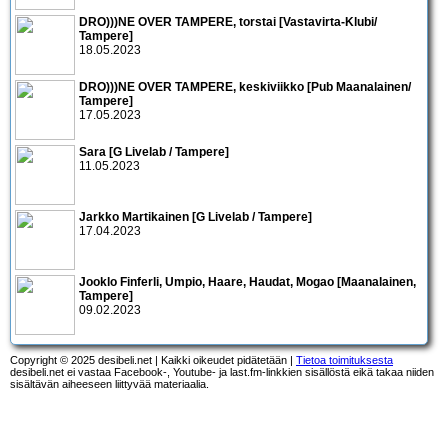
DRO)))NE OVER TAMPERE, torstai [Vastavirta-Klubi/
Tampere]
18.05.2023
DRO)))NE OVER TAMPERE, keskiviikko [Pub Maanalainen/
Tampere]
17.05.2023
Sara [G Livelab / Tampere]
11.05.2023
Jarkko Martikainen [G Livelab / Tampere]
17.04.2023
Jooklo Finferli, Umpio, Haare, Haudat, Mogao [Maanalainen,
Tampere]
09.02.2023
Copyright © 2025 desibeli.net | Kaikki oikeudet pidätetään |
Tietoa toimituksesta
desibeli.net ei vastaa Facebook-, Youtube- ja last.fm-linkkien sisällöstä eikä takaa niiden
sisältävän aiheeseen liittyvää materiaalia.