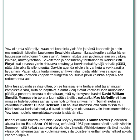
Yow ei turhia säästellyt, vaan otti kontaktia yleisöön ja häntä kannettiin jo setin
ensimmäisiin biiseihin kuuluneen
Seasick
in aikana miksauskopille saakka hänen
huutaessa mikrofoniin ”I can swim”. Hänen habitustaan ja olemustaan on vaikea
kuvailla, mutta yritetään. Sekoitetaan jo edesmennyt brittiläinen tv-kokki
Keith
Floyd
, saluunassa yksin dokaava cowboy ja kurvin sekakäyttäjä pahalla päällä,
päästään aika lähelle totuutta. Davidin agenda ei ole siis vanheta arvokkaasti ja
hyvä näin. Patteri olutta tuntui menevän hyvin alas, paita lähti hyvissä ajoin ja
kaikenlaista vaatteen kappaletta tungettiin housuihin pitkin keikkaa sepaluksen
retkottaessa auki.
Mikä tässä bändissä ihastuttaa, on se tosiasia, että heillä ei ollut tasan mitään
kompleksia siitä, miltä he näyttivät. Samat kledjut ovat varmasti ihan arkipäivinä
päällä ja poseerauksesta ei tietoakaan, mitä nyt kevyesti basisti
David William
Sims
illä. Rumpusetin takana luurit päässä villisti nakutellut
Mac McNeilly
eli ihan
omassa todellisuudessaan ja hyvin hoiti tonttinsa myös mm.
Tomahawk
issa
vaikuttanut kitaristi
Duane Denison
. On hauska balanssi, että siinä missä muu
bändi soittaa kurinalaisesti ja tiukasti, keskittyen oikeastaan vain instrumentteihinsa,
Yow taas huolehti energialatauksesta ja sitähän riitti.
Itseeni keikalla kolahti varsinkin
Shot
-levyn ystävänä
Thumbscrews
ja encoren
aikana kuultu
Blue Shot
. Oli hienoa, että tämä 1987 perustettu bändi saatiin vihdoin
Suomeen, sillä keikat saattavat olla bändin viimeisiä. Allekirjoittaneen lisäksi muukin
yleisö piti näkemästään ja kuulemastaan, siitä todisteena erittäin sydämelliset aplodit
encoren lopuksi.