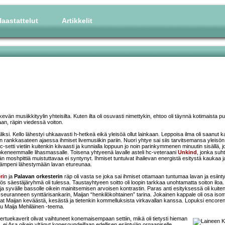
aastattelut
Artikkelit
evän musiikkityylin yhteisilta. Kuten ilta oli osuvasti nimettykin, ehtoo oli täynnä kotimaista pu
aan, räpin viedessä voiton.
liksi. Kello lähestyi uhkaavasti h-hetkeä eikä yleisöä ollut lainkaan. Leppoisa ilma oli saanut k
en rankkasateen ajaessa ihmiset livemusiikin pariin. Nuori yhtye sai siis tarvitsemansa yleisön
-setti vietiin kuitenkin kiivaasti ja kunnialla loppuun jo noin parinkymmenen minuutin sisällä, 
 kokeneemmalle lihasmassalle. Toisena yhtyeenä lavalle asteli hc-veteraani
Unkind
, jonka suh
n moshpittiä muistuttavaa ei syntynyt. Ihmiset tuntuivat ihailevan energistä esitystä kaukaa j
ö lämpeni lähestymään lavan etureunaa.
ri
n ja
Palavan orkesterin
räp oli vasta se joka sai ihmiset ottamaan tuntumaa lavan ja esiinty
ös säestäjäryhmä oli tulessa. Taustayhtyeen soitto oli loopin tarkkaa unohtamatta soiton iloa
a syvälle bassolle oikein mainitsemisen arvoisen kontrastin. Paras anti esityksessä oli kuite
 seuranneen synttärisankarin, Maijan “henkilökohtainen” tarina. Jokainen kappale oli osa is
vat Maijan keväästä, kesästä ja tietenkin kommelluksista virkavallan kanssa. Lopuksi encore
ttu Maija Mehiläinen -teema.
ertuekaverit olivat vaihtuneet konemaisempaan settiin, mikä oli tietysti hieman
 ei Asa oikein yltänyt konesoundeillaan edellisen esiintyjän orgaaniselle