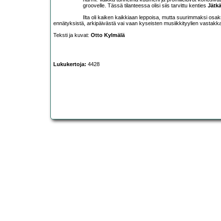
groovelle. Tässä tilanteessa olisi siis tarvittu kenties
Jätkä
Ilta oli kaiken kaikkiaan leppoisa, mutta suurimmaksi osaks
ennätyksistä, arkipäivästä vai vaan kyseisten musiikkityylien vastakkais
Teksti ja kuvat:
Otto Kylmälä
Lukukertoja:
4428