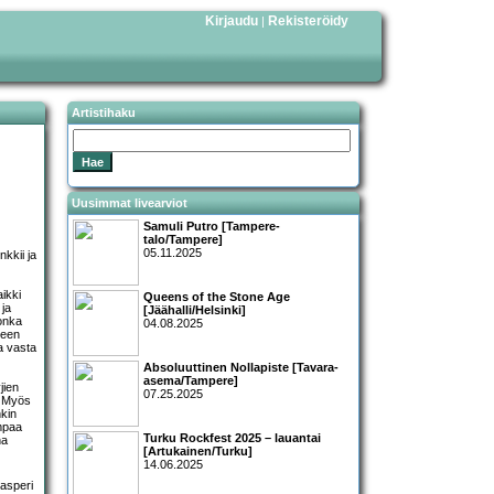
Kirjaudu
Rekisteröidy
|
Artistihaku
Uusimmat livearviot
Samuli Putro [Tampere-
talo/Tampere]
05.11.2025
nkkii ja
aikki
Queens of the Stone Age
 ja
[Jäähalli/Helsinki]
jonka
04.08.2025
teen
a vasta
Absoluuttinen Nollapiste [Tavara-
asema/Tampere]
jien
07.25.2025
. Myös
nkin
ompaa
Turku Rockfest 2025 – lauantai
na
[Artukainen/Turku]
14.06.2025