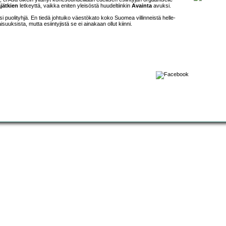
jätkien
letkeyttä, vaikka eniten yleisöstä huudeltiinkin
Avainta
avuksi.
i puolityhjä. En tiedä johtuiko väestökato koko Suomea villinneistä helle-
uuksista, mutta esiintyjistä se ei ainakaan ollut kiinni.