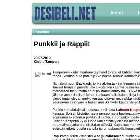
Arviot
H
Livearviot
Punkkii ja Räppii!
29.07.2010
Klubi / Tampere
Tampereen klubin hiljalleen täyttynyt torstai oli kahden kärk
räppii. Sinänsä outo parivaljakko kokosi Klubille kannattaji
Illan aloitti nuori
Backlash
, jonka aloitusta kävi hieman sää
ihmiset terassin puolella, mikä kuitenkin kääntyi päälaelle
moraalisen tuen, mutta se ei poistanut jännitystä. Tiukka hc
jälkeen annettiin tilaa hieman raskaammalle kalustolle ja
yleisö tuntui olevan melko vastaanottavainen, vaikka mitää
seuraavan esiintyjän ja toisen musiikkityylin kautta yleis
Punkin kontaktilajimaisuudesta huolimatta
Laineen Kaspe
kanssa. Solistin kiistattomasta persoonasta huolimatta my
sopraanosaksofoni ja poikkihuilu antoivat rumpukompeille j
Laineen Kasperin kyky luoda illan setistä yleisöstä menoa
draamallista jatkumoa eli Maijan elämää. Kappaleet kertoi
esitettiin letkeä, uusilla sanoilla ja rumpukompilla kuorrute
Räp-katsauksen viimeisteli
Asa
ja
Polarsound
. Miehen ki
harmi. Vaikka tunnelma kuumeni ja promilleluvut kohosivat,