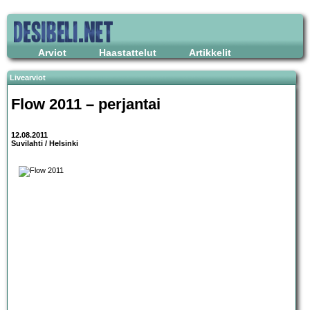
Arviot
Haastattelut
Artikkelit
Livearviot
Flow 2011
– perjantai
12.08.2011
Suvilahti / Helsinki