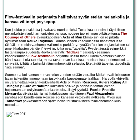
Flow-festivaalin perjantaita hallitsivat syvän etelän melankolia ja
kansaa villinnyt psykepop.
Kun joukko parrakkaita ja vakavia nuoria miehiä Texasista tunnelmoi täydellisen
melankolisten lauluharmonioiden parissa, nousee tuoreimman pitkäsoittonsa
The
Courage of Others
avauskappaleen
Acts of Man
kliimaksiin, on ilo pilkata
ajatuksissaan
Kauko Röyhkä
ä. Rumba-lehden kesäkuisessa haastattelussa
täkäläisen rockin vanhempi valtiomies purki ärtymystään ”uusien englantilaisten tai
amerikkalaisten bändien” levyihin, jotka ovat ”tapettia”. Pyydettäessä esimerkkiä
tästä tasapaksuudesta Röyhkä täräytti: ”
Midlake
!” Järjestyksessään
kahdeksannen
Flow-festivaalin
perjantai-illassa tämä uudehko amerikkalainen
bändi saattoi olla tapettia, mutta tavattoman kaunista, monitahoista, perinnetietoista,
synkeää, jylhää ja kuitenkin lämminhenkistä sellaista. Itkettävää tapettia, täydellistä
”sitä samaa”.
Suomessa kolmannen kerran reilun vuoden sisään vieraillut Midlake valloitti suuren
lavan ja kentän nimenomaan tasokkaalla kappalemateriaalillaan. Harvoilla yhtyeillä
on vara heittää keikan keskivaiheilla Acts of Manin,
Roscoe
n,
Rulers Ruling All
Things
in ja
Core of Nature
n kaltainen nelikko ja onnistua tämän jälkeen
huipentamaan esityksensä asiaankuuluvalla jylhyydellä. Etenkin
Freddie
Mercury
lta viiksissään ja nahkatakissaan näyttäneen
Paul Alexander
in
säröbasson kuljettelema Roscoe soi kansaan vetoavalla nytkeellä. Myös uusi
Tomorrow
pakkasmetsään sijoittuneine taustakuvineen toimi enemmän kuin
moitteitta.