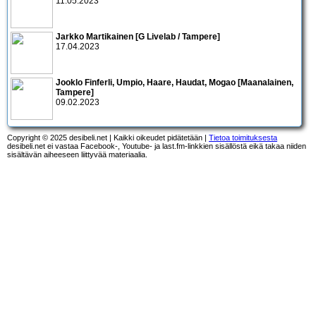
11.05.2023
Jarkko Martikainen [G Livelab / Tampere]
17.04.2023
Jooklo Finferli, Umpio, Haare, Haudat, Mogao [Maanalainen,
Tampere]
09.02.2023
Copyright © 2025 desibeli.net | Kaikki oikeudet pidätetään |
Tietoa toimituksesta
desibeli.net ei vastaa Facebook-, Youtube- ja last.fm-linkkien sisällöstä eikä takaa niiden
sisältävän aiheeseen liittyvää materiaalia.