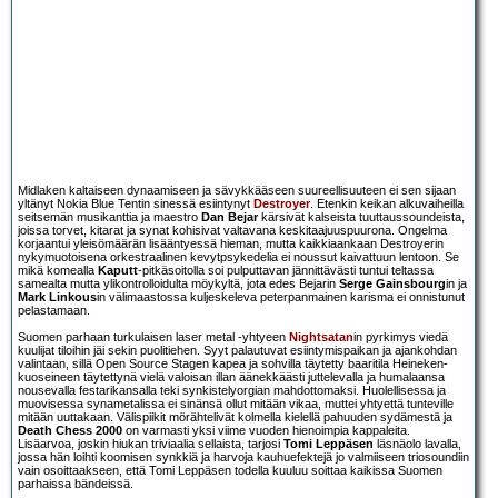
Midlaken kaltaiseen dynaamiseen ja sävykkääseen suureellisuuteen ei sen sijaan
yltänyt Nokia Blue Tentin sinessä esiintynyt
Destroyer
. Etenkin keikan alkuvaiheilla
seitsemän musikanttia ja maestro
Dan Bejar
kärsivät kalseista tuuttaussoundeista,
joissa torvet, kitarat ja synat kohisivat valtavana keskitaajuuspuurona. Ongelma
korjaantui yleisömäärän lisääntyessä hieman, mutta kaikkiaankaan Destroyerin
nykymuotoisena orkestraalinen kevytpsykedelia ei noussut kaivattuun lentoon. Se
mikä komealla
Kaputt
-pitkäsoitolla soi pulputtavan jännittävästi tuntui teltassa
samealta mutta ylikontrolloidulta möykyltä, jota edes Bejarin
Serge Gainsbourg
in ja
Mark Linkous
in välimaastossa kuljeskeleva peterpanmainen karisma ei onnistunut
pelastamaan.
Suomen parhaan turkulaisen laser metal -yhtyeen
Nightsatan
in pyrkimys viedä
kuulijat tiloihin jäi sekin puolitiehen. Syyt palautuvat esiintymispaikan ja ajankohdan
valintaan, sillä Open Source Stagen kapea ja sohvilla täytetty baaritila Heineken-
kuoseineen täytettynä vielä valoisan illan äänekkäästi juttelevalla ja humalaansa
nousevalla festarikansalla teki synkistelyorgian mahdottomaksi. Huolellisessa ja
muovisessa synametalissa ei sinänsä ollut mitään vikaa, muttei yhtyettä tunteville
mitään uuttakaan. Välispiikit mörähtelivät kolmella kielellä pahuuden sydämestä ja
Death Chess 2000
on varmasti yksi viime vuoden hienoimpia kappaleita.
Lisäarvoa, joskin hiukan triviaalia sellaista, tarjosi
Tomi Leppäsen
läsnäolo lavalla,
jossa hän loihti koomisen synkkiä ja harvoja kauhuefektejä jo valmiiseen triosoundiin
vain osoittaakseen, että Tomi Leppäsen todella kuuluu soittaa kaikissa Suomen
parhaissa bändeissä.