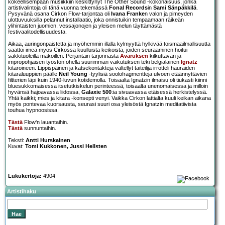
kokeellisempaan musiikkiin keskittynyt The Other Sound -kokonaisuus, jonka
artistivalintoja oli tänä vuonna tekemässä
Fonal Records
in
Sami Sänpäkkilä
.
Pysyvänä osana Cirkon Flow-tarjontaa oli
Ivana Franke
n valon ja pimeyden
ulottuvuuksilla pelannut installaatio, joka onnistuikin tempaamaan räikeän
ylihintaisten juomien, vessajonojen ja yleisen melun täyttämästä
festivaalitodellisuudesta.
Aikaa, auringonpaistetta ja myöhemmin illalla kylmyyttä hylkivää toismaailmallisuutta
saattoi imeä myös Cirkossa kuulluista keikoista, joiden seuraaminen hoitui
säkkituoleilla makoillen. Perjantain tarjonnasta
Avaruksen
kilkuttavan ja
impropohjaisen työstön ohella suurimman vaikutuksen teki belgialainen
Ignatz
kitaroineen. Lippispäinen ja katsekontakteja vältellyt taiteilija irrotteli hauraiden
kitaraluuppien päälle
Neil Young
-tyylisiä soolofragmentteja ulvoen etäännyttävien
filtterien läpi kuin 1940-luvun kotidemolla. Toisaalta Ignatzin ilmaisu oli tiukasti kiinni
bluesukkomaisessa itsetutkiskelun perinteessä, toisaalta unenomaisessa ja milloin
hyvänsä hajoavassa liidossa,
Galaxie 500
:ia sivuavassa etäisessä herkistelyssä.
Yhtä kaikki; mies ja kitara -konsepti venyi. Vaikka Cirkon lattialta kuuli keikan aikana
myös pontevaa kuorsausta, seurasi suuri osa yleisöstä Ignatzin meditatiivista
touhua hypnoosissa.
Tästä
Flow'n lauantaihin.
Tästä
sunnuntaihin.
Teksti:
Antti Hurskainen
Kuvat:
Tomi Kukkonen, Jussi Hellsten
Lukukertoja:
4904
Artistihaku