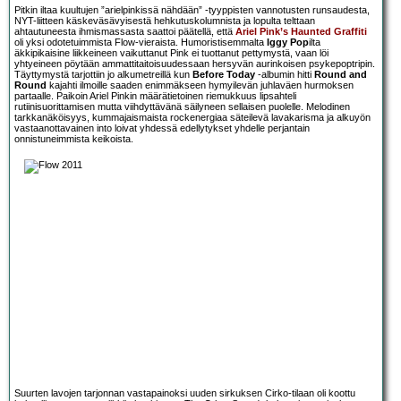
Pitkin iltaa kuultujen ”arielpinkissä nähdään” -tyyppisten vannotusten runsaudesta,
NYT-liitteen käskeväsävyisestä hehkutuskolumnista ja lopulta telttaan
ahtautuneesta ihmismassasta saattoi päätellä, että
Ariel Pink’s Haunted Graffiti
oli yksi odotetuimmista Flow-vieraista. Humoristisemmalta
Iggy Pop
ilta
äkkipikaisine liikkeineen vaikuttanut Pink ei tuottanut pettymystä, vaan löi
yhtyeineen pöytään ammattitaitoisuudessaan hersyvän aurinkoisen psykepoptripin.
Täyttymystä tarjottiin jo alkumetreillä kun
Before Today
-albumin hitti
Round and
Round
kajahti ilmoille saaden enimmäkseen hymyilevän juhlaväen hurmoksen
partaalle. Paikoin Ariel Pinkin määrätietoinen riemukkuus lipsahteli
rutiinisuorittamisen mutta viihdyttävänä säilyneen sellaisen puolelle. Melodinen
tarkkanäköisyys, kummajaismaista rockenergiaa säteilevä lavakarisma ja alkuyön
vastaanottavainen into loivat yhdessä edellytykset yhdelle perjantain
onnistuneimmista keikoista.
Suurten lavojen tarjonnan vastapainoksi uuden sirkuksen Cirko-tilaan oli koottu