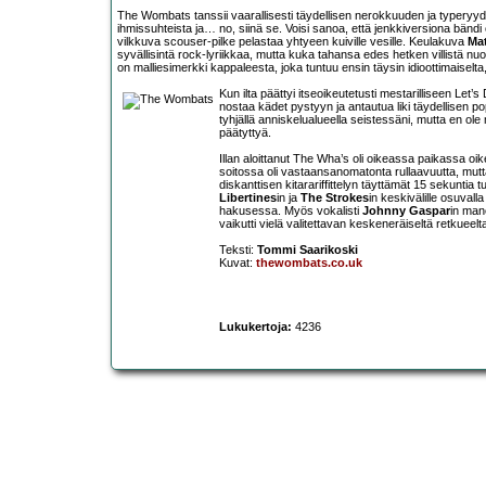
The Wombats tanssii vaarallisesti täydellisen nerokkuuden ja typeryyde
ihmissuhteista ja… no, siinä se. Voisi sanoa, että jenkkiversiona bändi
vilkkuva scouser-pilke pelastaa yhtyeen kuiville vesille. Keulakuva
Ma
syvällisintä rock-lyriikkaa, mutta kuka tahansa edes hetken villistä nuo
on malliesimerkki kappaleesta, joka tuntuu ensin täysin idioottimaiselta
Kun ilta päättyi itseoikeutetusti mestarilliseen Let’
nostaa kädet pystyyn ja antautua liki täydellisen p
tyhjällä anniskelualueella seistessäni, mutta en o
päätyttyä.
Illan aloittanut The Wha’s oli oikeassa paikassa oi
soitossa oli vastaansanomatonta rullaavuutta, mutt
diskanttisen kitarariffittelyn täyttämät 15 sekuntia 
Libertines
in ja
The Strokes
in keskivälille osuval
hakusessa. Myös vokalisti
Johnny Gaspar
in mane
vaikutti vielä valitettavan keskeneräiseltä retkueelt
Teksti:
Tommi Saarikoski
Kuvat:
thewombats.co.uk
Lukukertoja:
4236