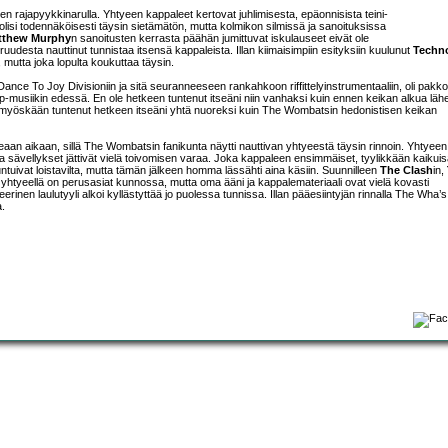
n rajapyykkinarulla. Yhtyeen kappaleet kertovat juhlimisesta, epäonnisista teini-
 olisi todennäköisesti täysin sietämätön, mutta kolmikon silmissä ja sanoituksissa
tthew Murphy
n sanoitusten kerrasta päähän jumittuvat iskulauseet eivät ole
ruudesta nauttinut tunnistaa itsensä kappaleista. Illan kiimaisimpiin esityksiin kuulunut
Techn
, mutta joka lopulta koukuttaa täysin.
s Dance To Joy Divisioniin ja sitä seuranneeseen rankahkoon riffittelyinstrumentaaliin, oli pakko
op-musiikin edessä. En ole hetkeen tuntenut itseäni niin vanhaksi kuin ennen keikan alkua läh
le myöskään tuntenut hetkeen itseäni yhtä nuoreksi kuin The Wombatsin hedonistisen keikan
keaan aikaan, sillä The Wombatsin fanikunta näytti nauttivan yhtyeestä täysin rinnoin. Yhtyeen
a sävellykset jättivät vielä toivomisen varaa. Joka kappaleen ensimmäiset, tyylikkään kaikuis
tuntuivat loistavilta, mutta tämän jälkeen homma lässähti aina käsiin. Suunnilleen
The Clash
in,
la yhtyeellä on perusasiat kunnossa, mutta oma ääni ja kappalemateriaali ovat vielä kovasti
erinen laulutyyli alkoi kyllästyttää jo puolessa tunnissa. Illan pääesiintyjän rinnalla The Wha’s
a.