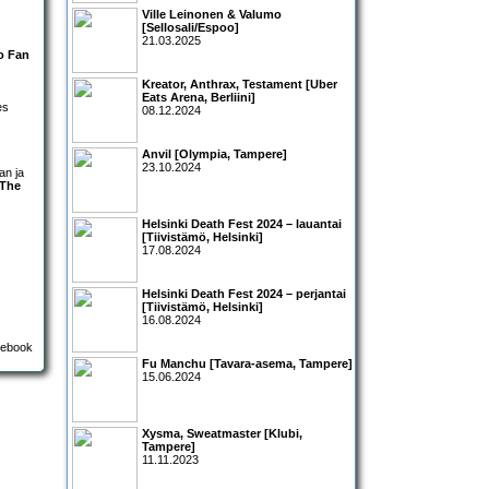
Ville Leinonen & Valumo
[Sellosali/Espoo]
21.03.2025
o Fan
Kreator, Anthrax, Testament [Uber
Eats Arena, Berliini]
es
08.12.2024
Anvil [Olympia, Tampere]
23.10.2024
an ja
The
Helsinki Death Fest 2024 – lauantai
[Tiivistämö, Helsinki]
17.08.2024
Helsinki Death Fest 2024 – perjantai
[Tiivistämö, Helsinki]
16.08.2024
Fu Manchu [Tavara-asema, Tampere]
15.06.2024
Xysma, Sweatmaster [Klubi,
Tampere]
11.11.2023