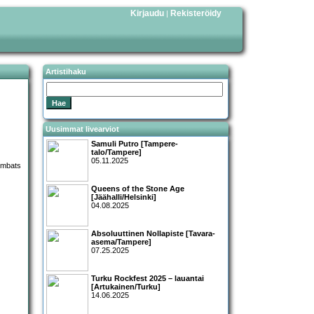
Kirjaudu
Rekisteröidy
|
Artistihaku
Uusimmat livearviot
Samuli Putro [Tampere-
talo/Tampere]
05.11.2025
Queens of the Stone Age
[Jäähalli/Helsinki]
04.08.2025
Absoluuttinen Nollapiste [Tavara-
asema/Tampere]
07.25.2025
Turku Rockfest 2025 – lauantai
[Artukainen/Turku]
14.06.2025