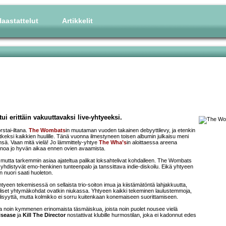
aastattelut
Artikkelit
ui erittäin vakuuttavaksi live-yhtyeeksi.
rstai-iltana.
The Wombats
in muutaman vuoden takainen debyyttilevy, ja etenkin
tkeksi kaikkien huulille. Tänä vuonna ilmestyneen toisen albumin julkaisu meni
änsä. Vaan mitä vielä! Jo lämmittely-yhtye
The Wha’s
in aloittaessa areena
 jonoa jo hyvän aikaa ennen ovien avaamista.
, mutta tarkemmin asiaa ajateltua palikat loksahtelivat kohdalleen. The Wombats
 yhdistyvät emo-henkinen tunteenpalo ja tanssittava indie-diskoilu. Eikä yhtyeen
n nuori saati huoleton.
yeen tekemisessä on sellaista trio-soiton imua ja kiistämätöntä lahjakkuutta,
lliset yhtymäkohdat ovatkin niukassa. Yhtyeen kaikki tekeminen laulustemmoja,
isyyttä, mutta kolmikko ei sorru kuitenkaan konemaiseen suorittamiseen.
ansa noin kymmenen erinomaista täsmäiskua, joista noin puolet nousee vielä
isease
ja
Kill The Director
nostattivat klubille hurmostilan, joka ei kadonnut edes