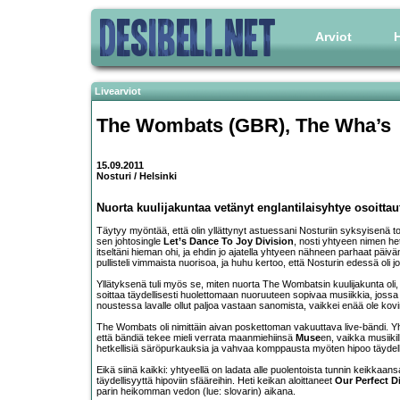
Arviot
H
Livearviot
The Wombats (GBR), The Wha’s
15.09.2011
Nosturi / Helsinki
Nuorta kuulijakuntaa vetänyt englantilaisyhtye osoittaut
Täytyy myöntää, että olin yllättynyt astuessani Nosturiin syksyisenä to
sen johtosingle
Let’s Dance To Joy Division
, nosti yhtyeen nimen he
itseltäni hieman ohi, ja ehdin jo ajatella yhtyeen nähneen parhaat päiv
pullisteli vimmaista nuorisoa, ja huhu kertoo, että Nosturin edessä oli
Yllätyksenä tuli myös se, miten nuorta The Wombatsin kuulijakunta oli
soittaa täydellisesti huolettomaan nuoruuteen sopivaa musiikkia, jossa
noustessa lavalle ollut paljoa vastaan sanomista, vaikkei enää ole kovi
The Wombats oli nimittäin aivan poskettoman vakuuttava live-bändi. Yht
että bändiä tekee mieli verrata maanmiehiinsä
Muse
en, vaikka musiiki
hetkellisiä säröpurkauksia ja vahvaa komppausta myöten hipoo täydell
Eikä siinä kaikki: yhtyeellä on ladata alle puolentoista tunnin keikka
täydellisyyttä hipoviin sfääreihin. Heti keikan aloittaneet
Our Perfect D
parin heikomman vedon (lue: slovarin) aikana.