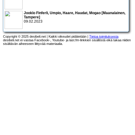
Jooklo Finferli, Umpio, Haare, Haudat, Mogao [Maanalainen,
Tampere]
09.02.2023
Copyright © 2025 desibeli.net | Kaikki oikeudet pidätetään |
Tietoa toimituksesta
desibeli.net ei vastaa Facebook-, Youtube- ja last.fm-linkkien sisällöstä eikä takaa niiden
sisältävän aiheeseen liittyvää materiaalia.