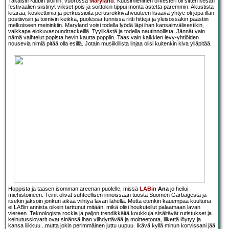
Takaisin Klubin tiloihin, vuorossa
Maryland
. Kuusimiehinen orkesteri oli sitten kesän
festivaalien siistinyt viikset pois ja soittokin tippui monta astetta paremmin. Akustista
kitaraa, koskettimia ja perkussioita perusrokkivahvuuteen lisäävä yhtye oli jopa illan
positiivisin ja toimivin keikka, puolessa tunnissa riitti hittejä ja yleisössäkin päästiin
melkoiseen meininkiin. Maryland voisi todella lyödä läpi ihan kansainvälisestikin,
vaikkapa elokuvasoundtrackeillä. Tyylikästä ja todella nautinnollista. Jännät vain
nämä vaihtelut popista hevin kautta poppiin. Taas vain kaikkien levy-yhtiöiden
nousevia nimiä pitää olla esillä. Jotain musiikillista linjaa olisi kuitenkin kiva ylläpitää.
Hoppista ja taasen isomman areenan puolelle, missä
LAB
in
Ana
jo heilui
miehistöineen. Teinit olivat suhteellisen innoissaan tuosta Suomen Garbagesta ja
itsekin jaksoin jonkun aikaa viihtyä lavan lähellä. Mutta etenkin kauempaa kuultuna
ei LABin annista oikein tarttunut mitään, mikä olisi houkutellut palaamaan lavan
viereen. Teknologista rockia ja paljon trendikkäitä koukkuja sisältävät rutistukset ja
keinutusslovarit ovat sinänsä ihan viihdyttävää ja moitteetonta, liikettä löytyy ja
kansa liikkuu...mutta jokin perimmäinen juttu uupuu. Ikävä kyllä minun korvissani jää