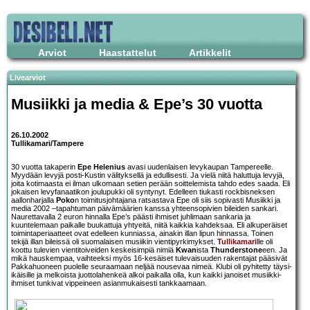
Arviot
Haastattelut
Artikkelit
Livearviot
Musiikki ja media & Epe’s 30 vuotta
26.10.2002
Tullikamari/Tampere
30 vuotta takaperin
Epe Helenius
avasi uudenlaisen levykaupan Tampereelle.
Myydään levyjä posti-Kustin välityksellä ja edullisesti. Ja vielä niitä haluttuja levyjä,
joita kotimaasta ei ilman ulkomaan setien perään soittelemista tahdo edes saada. Eli
jokaisen levyfanaatikon joulupukki oli syntynyt. Edelleen tiukasti rockbisneksen
aallonharjalla
Poko
n toimitusjohtajana ratsastava Epe oli siis sopivasti Musiikki ja
media 2002 –tapahtuman päivämäärien kanssa yhteensopivien bileiden sankari.
Naurettavalla 2 euron hinnalla Epe’s päästi ihmiset juhlimaan sankaria ja
kuuntelemaan paikalle buukattuja yhtyeitä, niitä kaikkia kahdeksaa. Eli alkuperäiset
toimintaperiaatteet ovat edelleen kunniassa, ainakin illan lipun hinnassa. Toinen
tekijä illan bileissä oli suomalaisen musiikin vientipyrkimykset.
Tullikamari
lle oli
koottu tulevien vientitoiveiden keskeisimpiä nimiä
Kwan
ista
Thunderstone
een. Ja
mikä hauskempaa, vaihteeksi myös 16-kesäiset tulevaisuuden rakentajat pääsivät
Pakkahuoneen puolelle seuraamaan neljää nousevaa nimeä. Klubi oli pyhitetty täysi-
ikäisille ja melkoista juottolahenkeä alkoi paikalla olla, kun kaikki janoiset musiikki-
ihmiset tunkivat vippeineen asianmukaisesti tankkaamaan.