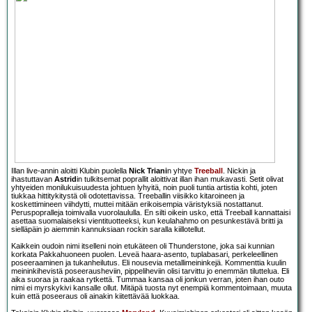
Illan live-annin aloitti Klubin puolella
Nick Triani
n yhtye
Treeball
. Nickin ja
ihastuttavan
Astrid
in tulkitsemat poprallit aloittivat illan ihan mukavasti. Setit olivat
yhtyeiden monilukuisuudesta johtuen lyhyitä, noin puoli tuntia artistia kohti, joten
tiukkaa hittitykitystä oli odotettavissa. Treeballin viisikko kitaroineen ja
koskettimineen viihdytti, muttei mitään erikoisempia väristyksiä nostattanut.
Peruspopralleja toimivalla vuorolaululla. En silti oikein usko, että Treeball kannattaisi
asettaa suomalaiseksi vientituotteeksi, kun keulahahmo on pesunkestävä britti ja
sielläpäin jo aiemmin kannuksiaan rockin saralla kiillotellut.
Kaikkein oudoin nimi itselleni noin etukäteen oli Thunderstone, joka sai kunnian
korkata Pakkahuoneen puolen. Leveä haara-asento, tuplabasari, perkeleellinen
poseeraaminen ja tukanheilutus. Eli nousevia metallimeininkejä. Kommenttia kuulin
meininkihevistä poseerausheviin, pippeliheviin olisi tarvittu jo enemmän tiluttelua. Eli
aika suoraa ja raakaa rytkettä. Tummaa kansaa oli jonkun verran, joten ihan outo
nimi ei myrskykivi kansalle ollut. Mitäpä tuosta nyt enempiä kommentoimaan, muuta
kuin että poseeraus oli ainakin kiitettävää luokkaa.