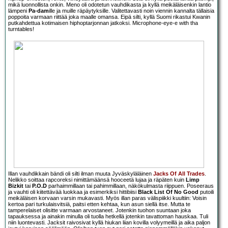
mikä luonnollista onkin. Meno oli odotetun vauhdikasta ja kyllä meikäläisenkin lantio
lämpeni
Pa-dam
ille ja muille räpäytyksille. Valitettavasti noin viennin kannalta tällaisia
poppoita varmaan riittää joka maalle omansa. Eipä silti, kyllä Suomi rikastui Kwanin
putkahdettua kotimaisen hiphoptarjonnan jatkoksi. Microphone-eye-e with tha
turntables!
Illan vauhdikkain bändi oli silti ilman muuta Jyväskyläläinen
Jacks Of All Trades
.
Nelikko soittaa rapcoreksi nimittämäänsä hooceetä lujaa ja räpäten kuin
Limp
Bizkit
tai
P.O.D
parhaimmillaan tai pahimmillaan, näkökulmasta riippuen. Poseeraus
ja vauhti oli kiitettävää luokkaa ja esimerkiksi hittibiisi
Black List Of No Good
putoili
meikäläisen korvaan varsin mukavasti. Myös illan paras välispiikki kuultiin: Voisin
kertoa pari turkulaisvitsiä, paitsi etten kehtaa, kun asun siellä itse. Mutta te
tamperelaiset olisitte varmaan arvostaneet. Jotenkin tuohon suuntaan joka
tapauksessa ja ainakin minulla oli tuolla hetkellä jotenkin tavattoman hauskaa. Tuli
niin luontevasti. Jacksit raivosivat kyllä hiukan liian kovilla volyymeillä ja aika paljon