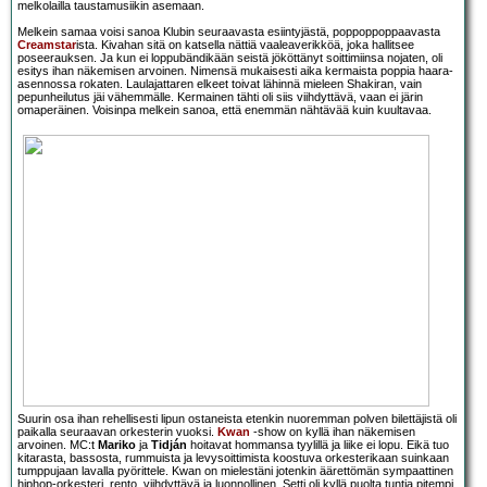
melkolailla taustamusiikin asemaan.
Melkein samaa voisi sanoa Klubin seuraavasta esiintyjästä, poppoppoppaavasta
Creamstar
ista. Kivahan sitä on katsella nättiä vaaleaverikköä, joka hallitsee
poseerauksen. Ja kun ei loppubändikään seistä jököttänyt soittimiinsa nojaten, oli
esitys ihan näkemisen arvoinen. Nimensä mukaisesti aika kermaista poppia haara-
asennossa rokaten. Laulajattaren elkeet toivat lähinnä mieleen Shakiran, vain
pepunheilutus jäi vähemmälle. Kermainen tähti oli siis viihdyttävä, vaan ei järin
omaperäinen. Voisinpa melkein sanoa, että enemmän nähtävää kuin kuultavaa.
Suurin osa ihan rehellisesti lipun ostaneista etenkin nuoremman polven bilettäjistä oli
paikalla seuraavan orkesterin vuoksi.
Kwan
-show on kyllä ihan näkemisen
arvoinen. MC:t
Mariko
ja
Tidján
hoitavat hommansa tyylillä ja liike ei lopu. Eikä tuo
kitarasta, bassosta, rummuista ja levysoittimista koostuva orkesterikaan suinkaan
tumppujaan lavalla pyörittele. Kwan on mielestäni jotenkin äärettömän sympaattinen
hiphop-orkesteri, rento, viihdyttävä ja luonnollinen. Setti oli kyllä puolta tuntia pitempi,