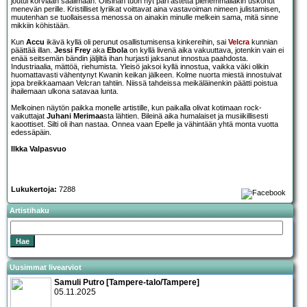
joutui korviaan säälimään. Olisihan tuon nyt pari astetta pienemmälläkin uskonut
menevän perille. Kristilliset lyriikat voittavat aina vastavoiman nimeen julistamisen,
muutenhan se tuollaisessa menossa on ainakin minulle melkein sama, mitä sinne
mikkiin köhistään.
Kun
Accu
ikävä kyllä oli perunut osallistumisensa kinkereihin, sai
Velcra
kunnian
päättää illan.
Jessi Frey
aka
Ebola
on kyllä livenä aika vakuuttava, jotenkin vain ei
enää seitsemän bändin jäljiltä ihan hurjasti jaksanut innostua paahdosta.
Industriaalia, mättöä, riehumista. Yleisö jaksoi kyllä innostua, vaikka väki olikin
huomattavasti vähentynyt Kwanin keikan jälkeen. Kolme nuorta miestä innostuivat
jopa breikkaamaan Velcran tahtiin. Niissä tahdeissa meikäläinenkin päätti poistua
ihailemaan ulkona satavaa lunta.
Melkoinen näytön paikka monelle artistille, kun paikalla olivat kotimaan rock-
vaikuttajat
Juhani Merimaa
sta lähtien. Bileinä aika humalaiset ja musiikillisesti
kaoottiset. Silti oli ihan nastaa. Onnea vaan Epelle ja vähintään yhtä monta vuotta
edessäpäin.
Ilkka Valpasvuo
Lukukertoja:
7288
Artistihaku
Uusimmat livearviot
Samuli Putro [Tampere-talo/Tampere]
05.11.2025