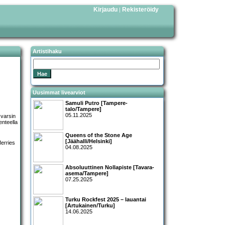
Kirjaudu
Rekisteröidy
|
Artistihaku
Uusimmat livearviot
Samuli Putro [Tampere-
talo/Tampere]
05.11.2025
 varsin
enteella
Queens of the Stone Age
[Jäähalli/Helsinki]
04.08.2025
Absoluuttinen Nollapiste [Tavara-
asema/Tampere]
07.25.2025
Turku Rockfest 2025 – lauantai
[Artukainen/Turku]
14.06.2025