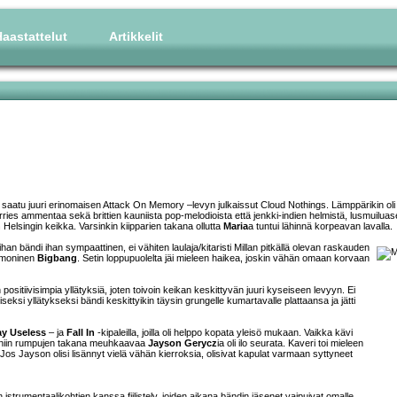
aastattelut
Artikkelit
i saatu juuri erinomaisen Attack On Memory –levyn julkaissut Cloud Nothings. Lämppärikin oli
rries ammentaa sekä brittien kauniista pop-melodioista että jenkki-indien helmistä, lusmuiluas
n
Helsingin keikka. Varsinkin kiipparien takana ollutta
Maria
a tuntui lähinnä korpeavan lavalla.
lihan bändi ihan sympaattinen, ei vähiten laulaja/kitaristi Millan pitkällä olevan raskauden
armoninen
Bigbang
. Setin loppupuolelta jäi mieleen haikea, joskin vähän omaan korvaan
sitiivisimpia yllätyksiä, joten toivoin keikan keskittyvän juuri kyseiseen levyyn. Ei
loiseksi yllätykseksi bändi keskittyikin täysin grungelle kumartavalle plattaansa ja jätti
ay Useless
– ja
Fall In
-kipaleilla, joilla oli helppo kopata yleisö mukaan. Vaikka kävi
a, niin rumpujen takana meuhkaavaa
Jayson Gerycz
ia oli ilo seurata. Kaveri toi mieleen
 Jos Jayson olisi lisännyt vielä vähän kierroksia, olisivat kapulat varmaan syttyneet
n istrumentaalikohtien kanssa fiilistely, joiden aikana bändin jäsenet vaipuivat omalle