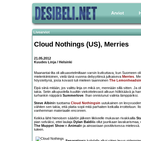
Arviot
H
Livearviot
Cloud Nothings (US), Merries
21.05.2012
Kuudes Linja / Helsinki
Maanantai-ilta oli alkuasetelmiltaan varsin kutkuttava, kun Suomeen ol
mielenkiintoinen, vielä tänä vuonna debyyttinsä julkaiseva
Merries
. Me
höystettynä, josta kovasti tuli mieleen taannoinen
The Lemonheadsi
Eipä siinä mitään, jos valittu linja on mikä on, mennään sillä sitten. Ja o
takia. Setin alkupuolella kuultiin viekottelevasti alkuun hölkkäävä ja h
turhankin näppärä
Summerlove
. Ihan onnistunut valinta lämppäriksi.
Steve Albini
n tuottama
Cloud Nothingsin
uutukainen on levyvuoden po
vähiten sen takia, että platta sopii mitä parhaiten keikalla irroitteluun. I
vanhemman materiaalin encoreen.
Keikka lähti hienoisen säädön jälkeen liikkeelle mukavan rivakkailla
St
pian selväksi, ettei laulaja
Dylan Baldi
ila ollut juurikaan lavakarisma
The Muppet Show
:n
Animal
in ja ainoastaan positiivisessa mielessä.
tuleen.
Separation
in kohdalla alkoi sitten levyn pidempie