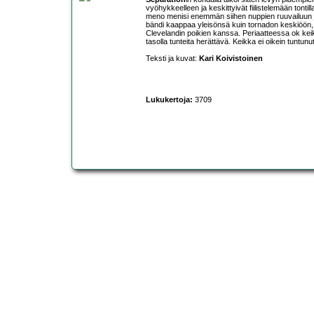
vyöhykkeelleen ja keskittyivät fiilistelemään tontil
meno menisi enemmän siihen nuppien ruuvailuun ja 
bändi kaappaa yleisönsä kuin tornadon keskiöön, to
Clevelandin poikien kanssa. Periaatteessa ok keikk
tasolla tunteita herättävä. Keikka ei oikein tuntu
Teksti ja kuvat:
Kari Koivistoinen
Lukukertoja:
3709