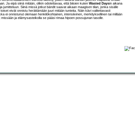
laan. Ja eipä siinä mitään, olikin odotettavaa, että biisien kuten
Wasted Days
in aikana
jumitteluun. Siinä missä jotkut bändit saavat aikaan maagisen tilan, jonka sisälle
iset eivät onnistu herättämään juuri mitään tunteita. Näin kävi valitettavasti
a ei onnistunut olemaan henkilökohtainen, intensiivinen, merkityksellinen tai millään
nut missään ja elämysasteikolla se pääsi rimaa hipoen possujunan tasolle.