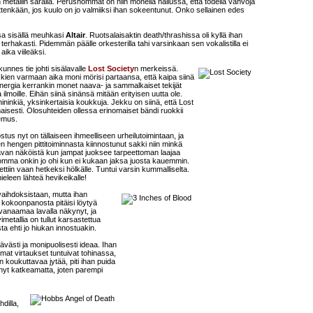
metallin saralla. Perushommat on niin monella hallussa, että todella vahvoja
 sittenkään, jos kuulo on jo valmiiksi ihan sokeentunut. Onko sellainen edes
a sisällä meuhkasi
Altair
. Ruotsalaisaktin death/thrashissa oli kyllä ihan
n terhakasti. Pidemmän päälle orkesterilla tahi varsinkaan sen vokalistilla ei
aika viileäksi.
 kunnes tie johti sisälavalle
Lost Society
n merkeissä.
askien varmaan aika moni mörisi partaansa, että kaipa siinä
energia kerrankin monet naava- ja sammalkaiset tekijät
 ilmoille. Eihän siinä sinänsä mitään erityisen uutta ole.
nininkiä, yksinkertaisia koukkuja. Jekku on siinä, että Lost
aisesti. Olosuhteiden ollessa erinomaiset bändi ruokkii
kemus.
ostus nyt on tällaiseen ihmeelliseen urheilutoimintaan, ja
hengen pittitoiminnasta kiinnostunut sakki niin minkä
tavan näköistä kun jampat juoksee tarpeettoman laajaa
o homma onkin jo ohi kun ei kukaan jaksa juosta kauemmin.
ttiin vaan hetkeksi hölkälle. Tuntui varsin kummalliselta.
ieleen lähteä hevikeikalle!
vaihdoksistaan, mutta ihan
 kokoonpanosta pitäisi löytyä
rvanaamaa lavalla näkynyt, ja
metallia on tullut karsastettua
ta ehti jo hiukan innostuakin.
ävästi ja monipuolisesti ideaa. Ihan
t virtaukset tuntuivat tohinassa,
in koukuttavaa jytää, piti ihan puida
nyt katkeamatta, joten parempi
hdilla,