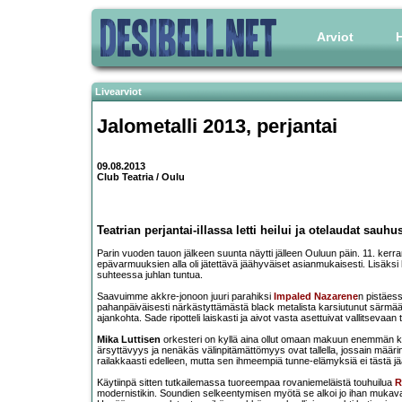
Arviot
H
Livearviot
Jalometalli 2013, perjantai
09.08.2013
Club Teatria / Oulu
Teatrian perjantai-illassa letti heilui ja otelaudat sauhus
Parin vuoden tauon jälkeen suunta näytti jälleen Ouluun päin. 11. kerra
epävarmuuksien alla oli jätettävä jäähyväiset asianmukaisesti. Lisäksi
suhteessa juhlan tuntua.
Saavuimme akkre-jonoon juuri parahiksi
Impaled Nazarene
n pistäess
pahanpäiväisesti närkästyttämästä black metalista karsiutunut särmää 
ajankohta. Sade ripotteli laiskasti ja aivot vasta asettuivat vallitsevaan t
Mika Luttisen
orkesteri on kyllä aina ollut omaan makuun enemmän kurio
ärsyttävyys ja nenäkäs välinpitämättömyys ovat tallella, jossain määri
railakkaasti edelleen, mutta sen ihmeempiä tunne-elämyksiä ei tästä j
Käytiinpä sitten tutkailemassa tuoreempaa rovaniemeläistä touhuilua
R
modernistikin. Soundien selkeentymisen myötä se alkoi jo ihan mukav