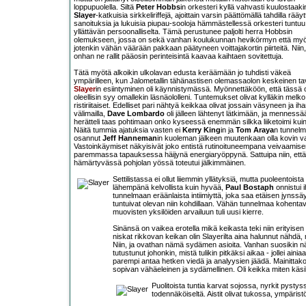
loppupuolella. Siltä
Peter Hobbs
in orkesteri kyllä vahvasti kuulostaaki
Slayer
-katkuisia sirkkeliriffejä, ajoittain varsin päättömällä tahdilla rääyt
sanoituksia ja lukuisia piupau-sooloja hämmästellessä orkesteri tuntuu s
yllättävän persoonalliselta. Tämä perustunee paljolti herra Hobbsin
olemukseen, jossa on sekä vanhan koulukunnan hevikörmyn että my
jotenkin vähän väärään pakkaan päätyneen voittajakortin piirteitä. Niin,
onhan ne rallit pääosin perinteisintä kaavaa kaihtaen sovitettuja.
Tätä myötä alkoikin ulkolavan edusta keräämään jo tuhdisti väkeä
ympärilleen, kun Jalometallin tähänastisen olemassaolon keskeinen tavo
Slayer
in esiintyminen oli käynnistymässä. Myönnettäköön, että tässä o
oleellisin syy omallekin läsnäololleni. Tuntemukset olivat kylläkin melko
ristiriitaiset. Edelliset pari nähtyä keikkaa olivat jossain väsyneen ja i
välimailla,
Dave Lombardo
oli jälleen lähtenyt lätkimään, ja mennessä
herätteli taas pohtimaan onko kyseessä enemmän silkka liiketoimi kuin
Näitä tummia ajatuksia vasten ei
Kerry King
in ja
Tom Araya
n tunnelm
osannut
Jeff Hanneman
in kuoleman jälkeen muutenkaan olla kovin v
Vastoinkäymiset näkyisivät joko entistä rutinoituneempana veivaamise
paremmassa tapauksessa häijynä energiaryöppynä. Sattuipa niin, että
hämärtyvässä pohjolan yössä toteutui jälkimmäinen.
Settilistassa ei ollut liiemmin yllätyksiä, mutta puoleento
lähempänä kelvollista kuin hyvää,
Paul Bostaph
onnistui 
tunnelmaan eräänlaista intiimiyttä, joka saa etäisen jynssäys
tuntuivat olevan niin kohdillaan. Vähän tunnelmaa kohentav
muovisten yksilöiden arvailuun tuli uusi kierre.
Sinänsä on vaikea erotella mikä keikasta teki niin erityise
niskat rikkovan keikan olin Slayerilta aina halunnut nähdä
Niin, ja ovathan nämä sydämen asioita. Vanhan suosikin 
tutustunut johonkin, mistä tulikin pitkäksi aikaa - jollei ain
parempi antaa hetken viedä ja analyysien jäädä. Mainittak
sopivan vähäeleinen ja sydämellinen. Oli keikka miten käsiki
Puolitoista tuntia karvat sojossa, nyrkit pystyss
todennäköiseltä. Aistit olivat tukossa, ympäristö