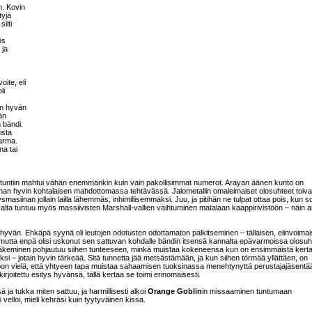
n. Kovin
tyjä
ilti
ös
 ja
ite, eli
li
han hyvän
än
 bändi.
ista
arma.
na tai
ista tuntiin mahtui vähän enemmänkin kuin vain pakollisimmat numerot. Arayan äänen kunto on
ihan hyvin kohtalaisen mahdottomassa tehtävässä. Jalometallin omaleimaiset olosuhteet toiva
masiinan jollain lailla lähemmäs, inhimillisemmäksi. Juu, ja pitihän ne tulpat ottaa pois, kun s
alta tuntuu myös massiivisten Marshall-vallien vaihtuminen matalaan kaappirivistöön – näin a
n hyvän. Ehkäpä syynä oli leutojen odotusten odottamaton palkitseminen – tällaisen, elinvoimai
, mutta enpä olisi uskonut sen sattuvan kohdalle bändin itsensä kannalta epävarmoissa olosuh
näkeminen pohjautuu siihen tunteeseen, minkä muistaa kokeneensa kun on ensimmäistä kert
iaaksi – jotain hyvin tärkeää. Sitä tunnetta jää metsästämään, ja kun siihen törmää yllättäen, on
oon vielä, että yhtyeen tapa muistaa sahaamisen tuoksinassa menehtynyttä perustajajäsentää
rjoitettu esitys hyvänsä, tällä kertaa se toimi erinomaisesti.
ä ja tukka miten sattuu, ja harmillisesti alkoi
Orange Goblin
in missaaminen tuntumaan
 velloi, mieli kehräsi kuin tyytyväinen kissa.