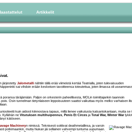
aastattelut
Artikkelit
ivat.
n järjestetty
Jalometalli
nähtiin tällä erää viimeistä kertää Teatrialla, joten tulevaisuuden
 häppeninki sai vihdoin erään keskeisen tavoitteensa toteutettua, joten ilmassa oli useammas
ä poransa täräjämään. Paljon on orkesterin paheellisesta, MOLin toimittajankin taannoin
pois. Osin tunnelman tietynlaiseen leppoisuuteen saattoi vaikuttaa myös melko varhaisen ilt
ilaan.
siteetti kuin aidosti kiinnostava tapaus, millä lienee vaikutusta katsantokantaan, mutta se t
n. Kyllähän ne
Vitutuksen multihuipennus
,
Penis Et Circes
ja
Total War, Winter War
lykki
äänyt kätöseen.
avage Machinery
n nimissä. Teknisesti soittivat deathmetallinsa, ja varsin
asti potkimaankin, mutta hiukan jäi sellainen vahvempi tuntuma uupumaan.