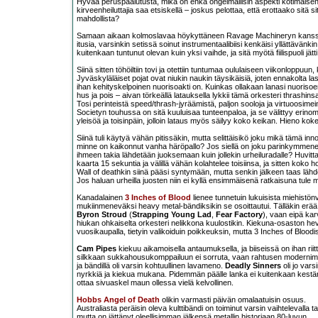
Hyvää peruspaalutusta, mikä on ehkä ongelmallisin aspekti kotimaisen 
kirveenheiluttajia saa etsiskellä – joskus pelottaa, että erottaako sitä
mahdollista?
Samaan aikaan kolmoslavaa höykyttäneen Ravage Machineryn kanss
itusia, varsinkin setissä soinut instrumentaalibiisi kenkäisi yllättävänki
kuitenkaan tuntunut olevan kuin yksi vaihde, ja sitä myötä fiilispuoli jätti 
Siinä sitten töhöiltiin tovi ja otettiin tuntumaa oululaiseen viikonloppuun,
Jyväskyläläiset pojat ovat niukin naukin täysikäisiä, joten ennakolta l
ihan kehityskelpoinen nuorisoakti on. Kuinkas ollakaan lanasi nuoriso
hus ja pois – aivan törkeällä latauksella lykkii tämä orkesteri thrashinsa
Tosi perinteistä speed/thrash-jyräämistä, paljon sooloja ja virtuoosimei
Societyn touhussa on sitä kuuluisaa tunteenpaloa, ja se välittyy erinom
yleisöä ja toisinpäin, jolloin lataus myös säilyy koko keikan. Hieno ko
Siinä tuli käytyä vähän pitissäkin, mutta selittäisikö joku mikä tämä inn
minne on kaikonnut vanha häröpallo? Jos siellä on joku parinkymmenen 
ihmeen takia lähdetään juoksemaan kuin jollekin urheiluradalle? Huvit
kaarta 15 sekuntia ja välillä vähän kolahtelee toisiinsa, ja sitten kok
Wall of deathkin siinä pääsi syntymään, mutta senkin jälkeen taas lähde
Jos haluan urheilla juosten niin ei kyllä ensimmäisenä ratkaisuna tule m
Kanadalainen
3 Inches of Blood
lienee tunnetuin lukuisista miehistön
mukiinmeneväksi heavy metal-bändiksikin se osoittautui. Tälläkin erää
Byron Stroud
(
Strapping Young Lad
,
Fear Factory
), vaan eipä ka
hiukan ohkaiselta orkesteri nelikkona kuulostikin. Kiekuna-osaston hevi
vuosikaupalla, tietyin valikoiduin poikkeuksin, mutta 3 Inches of Bloodis
Cam Pipes
kiekuu aikamoisella antaumuksella, ja biiseissä on ihan riitt
silkkaan sukkahousukomppailuun ei sorruta, vaan rahtusen modernimma
ja bändillä oli varsin kohtuullinen lavameno.
Deadly Sinners
oli jo vars
nyrkkiä ja kiekua mukana. Pidemmän päälle lanka ei kuitenkaan kestä
ottaa sivuaskel maun ollessa vielä kelvollinen.
Hobbs Angel of Death
olikin varmasti päivän omalaatuisin osuus.
Australiasta peräisin oleva kulttibändi on toiminut varsin vaihtelevalla ta
mutta on jättänyt oleellisimman jälkensä metallin historiaan 80-luvun