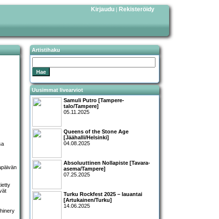
Kirjaudu
Rekisteröidy
|
Artistihaku
Uusimmat livearviot
Samuli Putro [Tampere-
talo/Tampere]
05.11.2025
Queens of the Stone Age
[Jäähalli/Helsinki]
04.08.2025
sa
Absoluuttinen Nollapiste [Tavara-
apäivän
asema/Tampere]
07.25.2025
ietty
vät
Turku Rockfest 2025 – lauantai
[Artukainen/Turku]
14.06.2025