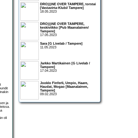
DRO)))NE OVER TAMPERE, torstai
[Vastavirta-Klubi/ Tampere]
18.05.2023
DRO)))NE OVER TAMPERE,
keskiviikko [Pub Maanalainen/
Tampere]
17.05.2023
Sara [G Livelab / Tampere]
11.05.2023
Jarkko Martikainen [G Livelab /
Tampere]
17.04.2023
Jooklo Finferli, Umpio, Haare,
t
Haudat, Mogao [Maanalainen,
oundit
Tampere]
inakin
09.02.2023
sen ja
teissa.
aa
n oli