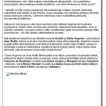
mielenkiintoinen nimi. Mitä suljette mahdollisesti ulkopuolelle, vai suojeletteko
enemmänkin ulkomaailmaa omalta itseltänne, vai mistä nimessä on oikein kyse?
- Nimellä voi olla monta merkitystä, ikkunaluukkuja voidaan käyttää antamaan
vaikutelma että ketään ei ole kotona, mutta toisaalta voit sokaistua peitetyn ikkunan
raosta tulevasta valosta. Tulemme tutkimaan valon mahdollista julmuutta
seuraavalla levyllämme.
Jatkoa on siis luvassa, eikä duon luomista sido mitkään dogmat tai muutkaan
suuntaviivat. Kaikki onkin avointa aina iskelmän räiskeestä lastenlauluihin, tosin jo
valmiiksi äänitetty seuraava kiekko tullee sisältämään jotain enemmän aiempia töitä
muistuttavaa – tai näin ainakin allekirjoittanut arvelee.
Vaikutteidenne listauksessa silmääni osuivat
Goblin
ja
Dario Argento
, sekä tietysti
Jean Rollin
. Nämä ovat aika merkityksellisiä nimiä elokuvafaneille. Argenton kauhu-
ja giallo-leffat ääniraitoineen ovat tietysti ilmiömäisiä, mutta miten Rollinin vampyyri-
mytologiat kuuluvat mielestänne musiikista läpi ja kuinka nämä, sekä monet muut
elementit, tulevat toimeen keskenään keitoksessa?
- Dario Argenton ja Jean Rollin filmimusiikit ovat olleet suunnaton inspiraation lähde.
Haluamme lisäksi nostaa esiin muutaman muun elokuvasäveltäjän joista pidämme:
François de Roubaix
in musikki
Les lèvres rouges
ja
Morgana et ses nymphes
–elokuviin, sekä
Bruno Nicolai
n musiikki
La dama rossa ucchide sette volte
en,
sekä tietysti
Luboš Fišer
in sävellystyö
Valerie
en.