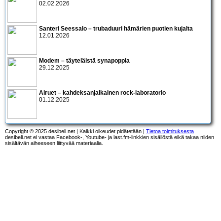
02.02.2026
Santeri Seessalo – trubaduuri hämärien puotien kujalta
12.01.2026
Modem – täyteläistä synapoppia
29.12.2025
Airuet – kahdeksanjalkainen rock-laboratorio
01.12.2025
Copyright © 2025 desibeli.net | Kaikki oikeudet pidätetään |
Tietoa toimituksesta
desibeli.net ei vastaa Facebook-, Youtube- ja last.fm-linkkien sisällöstä eikä takaa niiden
sisältävän aiheeseen liittyvää materiaalia.