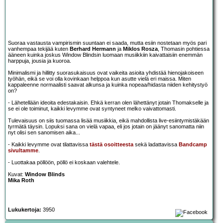
Suoraa vastausta vampirismin suuntaan ei saada, mutta esiin nostetaan myös pari
vanhempaa tekijää kuten
Berhard Hermann
ja
Miklos Rosza
, Thomasin pohtiessa
ääneen kuinka joskus Window Blindsin luomaan musiikkiin kaivattaisiin enemmän
harppuja, jousia ja kuoroa.
Minimalismi ja hillitty suorasukaisuus ovat vaikeita asioita yhdistää hienojakoiseen
työhän, eikä se voi olla kovinkaan helppoa kun asutte vielä eri maissa. Miten
kappaleenne normaalisti saavat alkunsa ja kuinka nopeaa/hidasta niiden kehitystyö
on?
- Lähetellään ideoita edestakaisin. Ehkä kerran olen lähettänyt jotain Thomakselle ja
se ei ole toiminut, kaikki levymme ovat syntyneet melko vaivattomasti.
Tulevaisuus on siis tuomassa lisää musiikkia, eikä mahdollista live-esiintymistäkään
tyrmätä täysin. Lopuksi sana on vielä vapaa, eli jos jotain on jäänyt sanomatta niin
nyt olisi sen sanomisen aika...
- Kaikki levymme ovat tilattavissa
tästä osoitteesta
sekä ladattavissa
Bandcamp
sivultamme
.
- Luottakaa pöllöön, pöllö ei koskaan valehtele.
Kuvat:
Window Blinds
Mika Roth
Lukukertoja:
3950