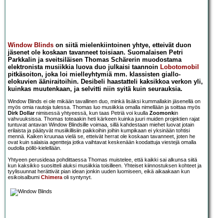
Window Blinds
on siitä mielenkiintoinen yhtye, etteivät duon
jäsenet ole koskaan tavanneet toisiaan. Suomalaisen Petri
Parkkalin ja sveitsiläisen Thomas Schärerin muodostama
elektronista musiikkia luova duo julkaisi taannoin
Lobotomobil
pitkäsoiton, joka loi mielleyhtymiä mm. klassisten giallo-
elokuvien ääniraitoihin. Desibeli haastatteli kaksikkoa verkon yli,
kuinkas muutenkaan, ja selvitti niin syitä kuin seurauksia.
Window Blinds ei ole mikään tavallinen duo, minkä lisäksi kummallakin jäsenellä on
myös omia rautoja tulessa. Thomas luo musiikkia omalla nimellään ja soittaa myös
Dirk Dollar
nimisessä yhtyeessä, kun taas Petriä voi kuulla
Zoomonk
in
vahvuuksissa. Thomas toteaakin heti kärkeen kuinka juuri muiden projektien rajat
tuntuvat antavan Window Blindsille voimaa, sillä kahdestaan miehet luovat jotain
erilaista ja päätyvät musiikillisiin paikkoihin joihin kumpikaan ei yksinään tohtisi
mennä. Kaiken kruunaa vielä se, etteivät herrat ole koskaan tavanneet, joten he
ovat kuin salaisia agentteja jotka vaihtavat keskenään koodattuja viestejä omalla
oudolla pöllö-kielellään.
Yhtyeen perusideaa pohdittaessa Thomas muistelee, että kaikki sai alkunsa siitä
kun kaksikko suositteli aluksi musiikkia toisilleen. Yhteiset kiinnostuksen kohteet ja
tyylisuunnat herättivät pian idean jonkin uuden luomiseen, eikä aikaakaan kun
esikoisalbumi
Chimera
oli syntynyt.