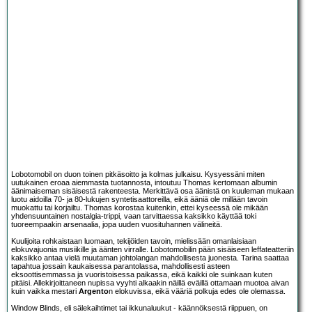
Lobotomobil on duon toinen pitkäsoitto ja kolmas julkaisu. Kysyessäni miten
uutukainen eroaa aiemmasta tuotannosta, intoutuu Thomas kertomaan albumin
äänimaiseman sisäisestä rakenteesta. Merkittävä osa äänistä on kuuleman mukaan
luotu aidoilla 70- ja 80-lukujen syntetisaattoreilla, eikä ääniä ole millään tavoin
muokattu tai korjailtu. Thomas korostaa kuitenkin, ettei kyseessä ole mikään
yhdensuuntainen nostalgia-trippi, vaan tarvittaessa kaksikko käyttää toki
tuoreempaakin arsenaalia, jopa uuden vuosituhannen välineitä.
Kuulijoita rohkaistaan luomaan, tekijöiden tavoin, mielissään omanlaisiaan
elokuvajuonia musiikille ja äänten virralle. Lobotomobilin pään sisäiseen leffateatteriin
kaksikko antaa vielä muutaman johtolangan mahdollisesta juonesta. Tarina saattaa
tapahtua jossain kaukaisessa parantolassa, mahdollisesti asteen
eksoottisemmassa ja vuoristoisessa paikassa, eikä kaikki ole suinkaan kuten
pitäisi. Allekirjoittaneen nupissa vyyhti alkaakin näillä eväillä ottamaan muotoa aivan
kuin vaikka mestari
Argento
n elokuvissa, eikä vääriä polkuja edes ole olemassa.
Window Blinds, eli sälekaihtimet tai ikkunaluukut - käännöksestä riippuen, on