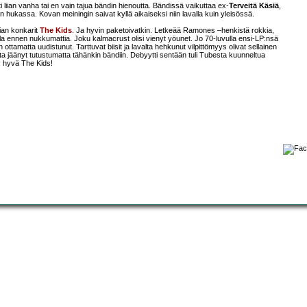
i liian vanha tai en vain tajua bändin hienoutta. Bändissä vaikuttaa ex-
Terveitä Käsiä
,
 hukassa. Kovan meiningin saivat kyllä aikaiseksi niin lavalla kuin yleisössä.
lgian konkarit
The Kids
. Ja hyvin paketoivatkin. Letkeää Ramones –henkistä rokkia,
ulla ennen nukkumattia. Joku kalmacrust olisi vienyt yöunet. Jo 70-luvulla ensi-LP:nsä
 ottamatta uudistunut. Tarttuvat biisit ja lavalta hehkunut vilpittömyys olivat sellainen
tta jäänyt tutustumatta tähänkin bändiin. Debyytti sentään tuli Tubesta kuunneltua
, hyvä The Kids!