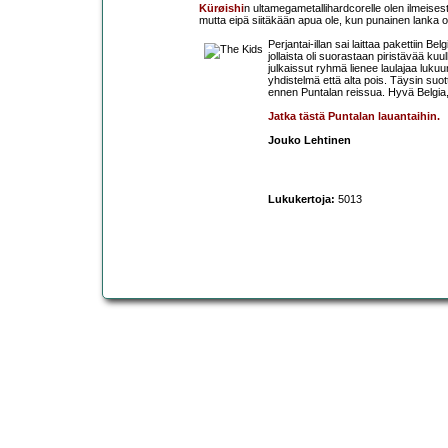
Kürøishi
n ultamegametallihardcorelle olen ilmeisest
mutta eipä siitäkään apua ole, kun punainen lanka on
Perjantai-illan sai laittaa pakettiin Be
jollaista oli suorastaan piristävää ku
julkaissut ryhmä lienee laulajaa lukuun
yhdistelmä että alta pois. Täysin suo
ennen Puntalan reissua. Hyvä Belgia
Jatka tästä Puntalan lauantaihin.
Jouko Lehtinen
Lukukertoja:
5013