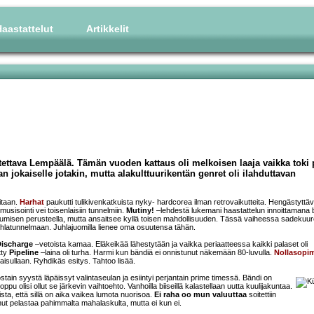
aastattelut
Artikkelit
otettava Lempäälä. Tämän vuoden kattaus oli melkoisen laaja vaikka toki
han jokaiselle jotakin, mutta alakulttuurikentän genret oli ilahduttavan
aitaan.
Harhat
paukutti tulikivenkatkuista nyky- hardcorea ilman retrovaikutteita. Hengästyttä
musisointi vei toisenlaisiin tunnelmiin.
Mutiny!
–lehdestä lukemani haastattelun innoittamana 
ustumisen perusteella, mutta ansaitsee kyllä toisen mahdollisuuden. Tässä vaiheessa sadekuu
 juhlatunnelmaan. Juhlajuomilla lienee oma osuutensa tähän.
ischarge
–vetoista kamaa. Eläkeikää lähestytään ja vaikka periaatteessa kaikki palaset oli
tty
Pipeline
–laina oli turha. Harmi kun bändiä ei onnistunut näkemään 80-luvulla.
Nollasopi
maisullaan. Ryhdikäs esitys. Tahtoo lisää.
jostain syystä läpäissyt valintaseulan ja esiintyi perjantain prime timessä. Bändi on
pu olisi ollut se järkevin vaihtoehto. Vanhoilla biiseillä kalastellaan uutta kuulijakuntaa.
ta, että sillä on aika vaikea lumota nuorisoa.
Ei raha oo mun valuuttaa
soitettiin
inut pelastaa pahimmalta mahalaskulta, mutta ei kun ei.