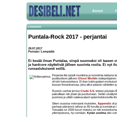
Arviot
H
Livearviot
Puntala-Rock 2017 - perjantai
28.07.2017
Puntala / Lempäälä
Ei kesää ilman Puntalaa, siispä suunnaksi oli taasen 
ja hardcore näyttelivät jälleen suurinta roolia. Ei nyt i
runsaslukuisesti esillä.
Perjantai-ilta tarjoili musiikkia ja tunnelmia laidasta l
puolituntisen jälkeen
Ghost World
in indiepohjainen 
oli toki katsastettava. Ei ihan kakkupalani ensitut
kiusasi festarikansaa, joka alkoi päästä vähitellen
Ruotsin vanhat jermut
Crude S.S.
tinttasi pöytään
D
paikoillaan niin jotain jäi puuttumaan. Settiin sisällyte
puskista ja yllätti salakavalasti epäortodoksisella il
Sitten osastoa veteraanit muistelee,
Appendix
oli 
parhaat päivänsä nähnyt jo 80-luvulla ja kunniakas lop
Toisaalta se 2000-luvun matsku on niin keskinkertais
ylitempoisena, hyi sentään.
Kytän unelma
olisi vo