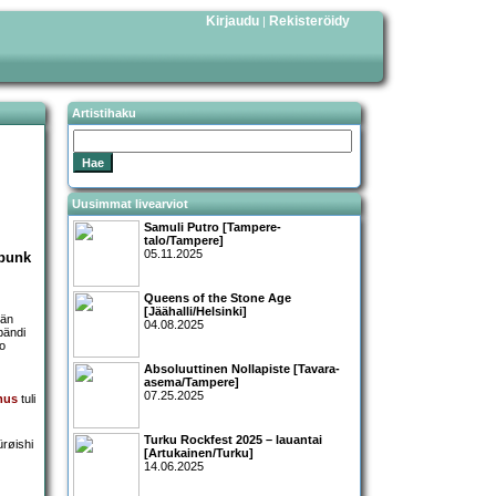
Kirjaudu
Rekisteröidy
|
Artistihaku
Uusimmat livearviot
Samuli Putro [Tampere-
talo/Tampere]
05.11.2025
 punk
Queens of the Stone Age
[Jäähalli/Helsinki]
vän
04.08.2025
bändi
ro
Absoluuttinen Nollapiste [Tavara-
asema/Tampere]
07.25.2025
mus
tuli
Turku Rockfest 2025 – lauantai
[Artukainen/Turku]
14.06.2025