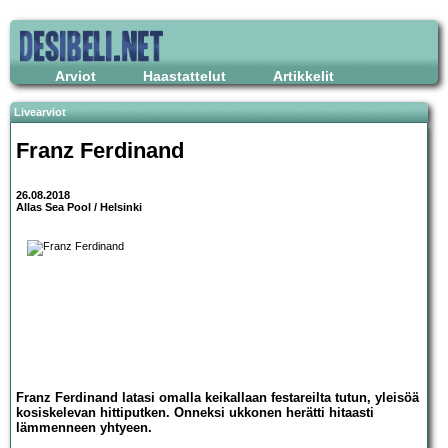
Arviot
Haastattelut
Artikkelit
Livearviot
Franz Ferdinand
26.08.2018
Allas Sea Pool / Helsinki
Franz Ferdinand latasi omalla keikallaan festareilta tutun, yleisöä
kosiskelevan hittiputken. Onneksi ukkonen herätti hitaasti
lämmenneen yhtyeen.