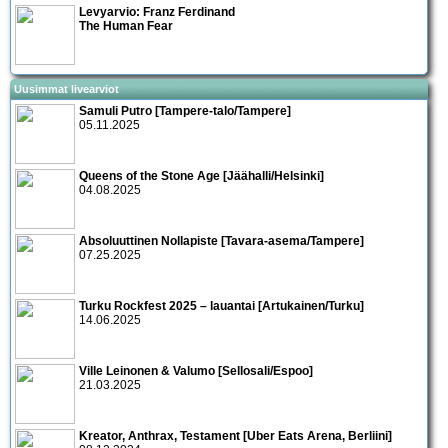
Levyarvio: Franz Ferdinand
The Human Fear
Uusimmat livearviot
Samuli Putro [Tampere-talo/Tampere]
05.11.2025
Queens of the Stone Age [Jäähalli/Helsinki]
04.08.2025
Absoluuttinen Nollapiste [Tavara-asema/Tampere]
07.25.2025
Turku Rockfest 2025 – lauantai [Artukainen/Turku]
14.06.2025
Ville Leinonen & Valumo [Sellosali/Espoo]
21.03.2025
Kreator, Anthrax, Testament [Uber Eats Arena, Berliini]