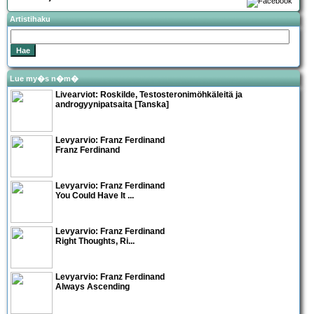
Artistihaku
Lue my�s n�m�
Livearviot:
Roskilde
, Testosteronimöhkäleitä ja
androgyynipatsaita [Tanska]
Levyarvio: Franz Ferdinand
Franz Ferdinand
Levyarvio: Franz Ferdinand
You Could Have It ...
Levyarvio: Franz Ferdinand
Right Thoughts, Ri...
Levyarvio: Franz Ferdinand
Always Ascending