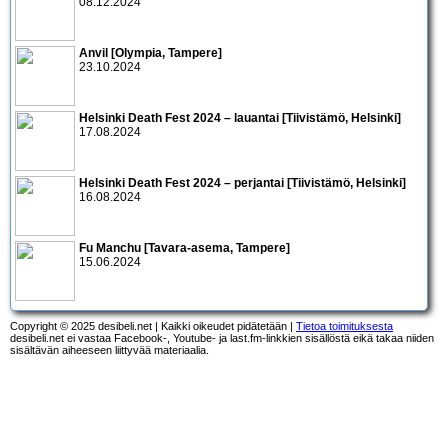
08.12.2024
Anvil [Olympia, Tampere]
23.10.2024
Helsinki Death Fest 2024 – lauantai [Tiivistämö, Helsinki]
17.08.2024
Helsinki Death Fest 2024 – perjantai [Tiivistämö, Helsinki]
16.08.2024
Fu Manchu [Tavara-asema, Tampere]
15.06.2024
Copyright © 2025 desibeli.net | Kaikki oikeudet pidätetään |
Tietoa toimituksesta
desibeli.net ei vastaa Facebook-, Youtube- ja last.fm-linkkien sisällöstä eikä takaa niiden
sisältävän aiheeseen liittyvää materiaalia.