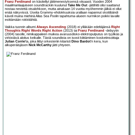
Franz Ferdinand
on käsitellyt jättimenestyksensä viisaasti. Vuoden 2004
maailmanlaajuiseen soundtrackiin kuulunut
Take Me Out
-jättihitti olisi saattanut
nostaa nestettä otsalohkoon, mutta ainakaan 14 vuotta myöhemmin jälkiä ei ollut
enää näkyvissä. Useita Grammy-ehdokkuuksia urallaan napannut skottibändi
käveli muina miehinä Allas Sea Poolin tapahtuma-alueen nurmikon poikki lavalle
esittämään rokkitähtiä.
Vaikka tuorein albumi
Always Ascending
(2018) ei ylläkään edeltäjänsä
Right
Thoughts Right Words Right Action
(2013) tai
Franz Ferdinand
-debyytin
(2004) tasolle, nimikappaleen muikea avaruusdisko-elektropulputus on tyylikäs ja
virkistävä aloitus keikalle. Tästä soundista on isosti kiittäminen kosketinsoittaja
Julian Corrie
'ta, joka liittyi orkesteriin kitaristi
Dino Bardot
'n kera, kun
alkuperäisjäsen
Nick McCarthy
jätti yhtyeen.