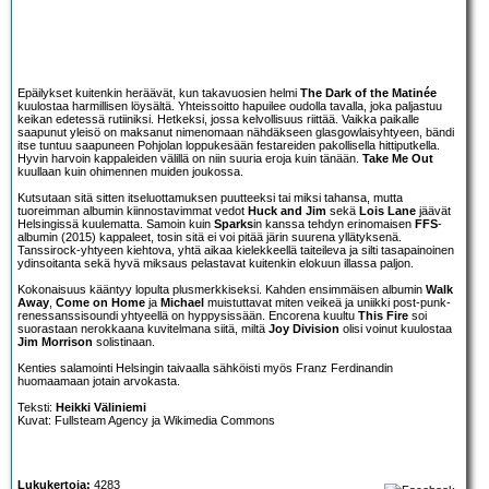
Epäilykset kuitenkin heräävät, kun takavuosien helmi
The Dark of the Matinée
kuulostaa harmillisen löysältä. Yhteissoitto hapuilee oudolla tavalla, joka paljastuu
keikan edetessä rutiiniksi. Hetkeksi, jossa kelvollisuus riittää. Vaikka paikalle
saapunut yleisö on maksanut nimenomaan nähdäkseen glasgowlaisyhtyeen, bändi
itse tuntuu saapuneen Pohjolan loppukesään festareiden pakollisella hittiputkella.
Hyvin harvoin kappaleiden välillä on niin suuria eroja kuin tänään.
Take Me Out
kuullaan kuin ohimennen muiden joukossa.
Kutsutaan sitä sitten itseluottamuksen puutteeksi tai miksi tahansa, mutta
tuoreimman albumin kiinnostavimmat vedot
Huck and Jim
sekä
Lois Lane
jäävät
Helsingissä kuulematta. Samoin kuin
Sparks
in kanssa tehdyn erinomaisen
FFS
-
albumin (2015) kappaleet, tosin sitä ei voi pitää järin suurena yllätyksenä.
Tanssirock-yhtyeen kiehtova, yhtä aikaa kielekkeellä taiteileva ja silti tasapainoinen
ydinsoitanta sekä hyvä miksaus pelastavat kuitenkin elokuun illassa paljon.
Kokonaisuus kääntyy lopulta plusmerkkiseksi. Kahden ensimmäisen albumin
Walk
Away
,
Come on Home
ja
Michael
muistuttavat miten veikeä ja uniikki post-punk-
renessanssisoundi yhtyeellä on hyppysissään. Encorena kuultu
This Fire
soi
suorastaan nerokkaana kuvitelmana siitä, miltä
Joy Division
olisi voinut kuulostaa
Jim Morrison
solistinaan.
Kenties salamointi Helsingin taivaalla sähköisti myös Franz Ferdinandin
huomaamaan jotain arvokasta.
Teksti:
Heikki Väliniemi
Kuvat: Fullsteam Agency ja Wikimedia Commons
Lukukertoja:
4283