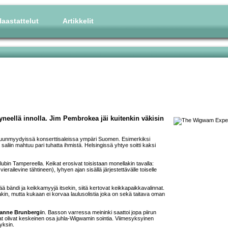
aastattelut
Artikkelit
yneellä innolla. Jim Pembrokea jäi kuitenkin väkisin
loppuunmyydyissä konserttisaleissa ympäri Suomen. Esimerkiksi
aliin mahtuu pari tuhatta ihmistä. Helsingissä yhtye soitti kaksi
lubin Tampereella. Keikat erosivat toisistaan monellakin tavalla:
erailevine tähtineen), lyhyen ajan sisällä järjestettävälle toiselle
ä bändi ja keikkamyyjä itsekin, siitä kertovat keikkapaikkavalinnat.
ajakin, mutta kukaan ei korvaa laulusolistia joka on sekä taitava oman
anne Brunberg
iin. Basson varressa meininki saattoi jopa piirun
 olivat keskeinen osa juhla-Wigwamin sointia. Viimesyksyinen
yksin.