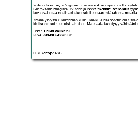
Soitannollisesti myös Wigwam Experience -kokoonpano on liki täydelli
Gustavsonin maaginen urkutaide ja
Pekka "Rekku" Rechardtin
tyylik
kovaa valuuttaa maailmanlaajuisesti oikeastaan millä tahansa mittarilla.
Yhtään yllätystä ei kuitenkaan kuultu: kaikki Klubilla soitetut laulut so
biisilistan muokkaus olisi paikallaan. Materiaalia kun löytyy vähintäänkin 
Teksti:
Heikki Väliniemi
Kuva:
Juhani Lassander
Lukukertoja:
4812