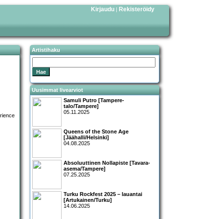
Kirjaudu
Rekisteröidy
|
Artistihaku
Uusimmat livearviot
Samuli Putro [Tampere-
talo/Tampere]
05.11.2025
Queens of the Stone Age
[Jäähalli/Helsinki]
04.08.2025
Absoluuttinen Nollapiste [Tavara-
asema/Tampere]
07.25.2025
Turku Rockfest 2025 – lauantai
[Artukainen/Turku]
14.06.2025