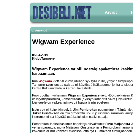
Arviot
H
Livearviot
Wigwam Experience
05.04.2019
Klubi/Tampere
Wigwam Experience tarjoili nostalgiapakettinsa keskitt
kaipaamaan.
Kun
Wigwam
vietti 50-vuotisjuhliaan syksyllä 2018, yhtye esiintyi 
Tampere-talon isossa salissa oli käytössä lisäkatsomo, jonka ansiosta s
kertaa Kulttuuritalolla ja kerran Tavastialla.
Puoli vuotta myöhemmin
Wigwam Experience
täytti 450-paikkaisen K
esiintymispaikkoina, konseptiltaan (syksyn konsertit olivat juhlakiertue vi
kiertueelle on vaikeampi myydä lippuja ja niin edelleen.
Isoin syy oli kuitenkin selvä:
Jim Pembroke
n puuttuminen. Tämän tietä
Jukka Gustavson
on toki armoitettu urkuri ja riittävän särmikäs laul
instrumenttinsa käyttäjä että laulukielen natiivi osaaja.
Pembroken lisäksi basismin harjoittaja oli vaihtunut
Pave Maijasesta
J
verran parantua, mutta Maijasen, Gustavsonin ja Pembroken harmoniat
kokemus oli niin vahvasti mielessä, että nyt Gustavson tuntui jääneen 