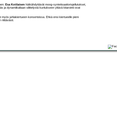
nen.
Esa Kotilaisen
hätkähdyttävät moog-syntetisaattoriujellutukset,
äs ja dynamiikaltaan silittelystä kuritukseen yltävä kitarointi ovat
ivat myös juhlakiertueen konserteissa. Ehkä ensi kiertueelle pieni
riittävästi.