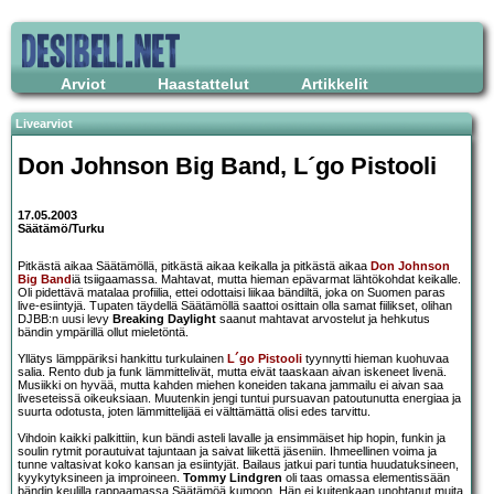
Arviot
Haastattelut
Artikkelit
Livearviot
Don Johnson Big Band
,
L´go Pistooli
17.05.2003
Säätämö/Turku
Pitkästä aikaa Säätämöllä, pitkästä aikaa keikalla ja pitkästä aikaa
Don Johnson
Big Band
iä tsiigaamassa. Mahtavat, mutta hieman epävarmat lähtökohdat keikalle.
Oli pidettävä matalaa profiilia, ettei odottaisi liikaa bändiltä, joka on Suomen paras
live-esiintyjä. Tupaten täydellä Säätämöllä saattoi osittain olla samat fiilikset, olihan
DJBB:n uusi levy
Breaking Daylight
saanut mahtavat arvostelut ja hehkutus
bändin ympärillä ollut mieletöntä.
Yllätys lämppäriksi hankittu turkulainen
L´go Pistooli
tyynnytti hieman kuohuvaa
salia. Rento dub ja funk lämmittelivät, mutta eivät taaskaan aivan iskeneet livenä.
Musiikki on hyvää, mutta kahden miehen koneiden takana jammailu ei aivan saa
liveseteissä oikeuksiaan. Muutenkin jengi tuntui pursuavan patoutunutta energiaa ja
suurta odotusta, joten lämmittelijää ei välttämättä olisi edes tarvittu.
Vihdoin kaikki palkittiin, kun bändi asteli lavalle ja ensimmäiset hip hopin, funkin ja
soulin rytmit porautuivat tajuntaan ja saivat liikettä jäseniin. Ihmeellinen voima ja
tunne valtasivat koko kansan ja esiintyjät. Bailaus jatkui pari tuntia huudatuksineen,
kyykytyksineen ja improineen.
Tommy Lindgren
oli taas omassa elementissään
bändin keulilla rappaamassa Säätämöä kumoon. Hän ei kuitenkaan unohtanut muita