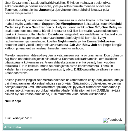
jäseniä vaan nosti tasaisesti kaikki valoihin. Erityisen mahtavat soolot olivat
saksofonistilla ja perkussionistilla, joita jaksettiin hurrata moneen otteeseen.
Tommyn, perkussionisti
Juuso
n ja dj:n yhteinen improbiisi oli loistava pala
perussetin joukossa.
Keikalla keskityttiin nopeaan kamaan pääasiassa uudelta levyltä. Toki mukaan
mahtui myös vanhemman
Support De Microphones
in kultapaloja, kuten
Helsinki
Cadenza
ja
Disco San Francisco
. Tietysti tuorein sinkku
One MC, One Delay
sai
osakseen suosiota, mutta bändi ei nostanut sitä liian korkealle, vaan sulautti sen
osaksi kokonaisuutta.
Harlem Davidson
hengästytti nopeudellaan niin kuulijat kuin
bändinkin ja sai porukan huutamaan kertosäettä täydellä kurkulla. Lyhyt
rauhoittuminen ja tunnelmointi koettiin
Nightman
illä, jonka
Emma Salokosken
osuuden lauloi yleisö Lindgrenin avustamana.
Jah Jah Blow Job
sai jengin kengät
kattoon ja vaatteet viimeistään liimautumaan kiinni ihoon.
Mieletön musiikin, yhteisöllisyyden ja välittämisen voima oli taas läsnä. Don Johnson
Big Band on todellakin jotain niin erilaista Suomen keikkarintamalla, että kaikkien
pitäisi päästä kokemaan se. Aivan yhtä ekstaasiin ei ehkä päästy kuin vuoden
takaisella Turun keikalla, mutta se olikin jotain aivan käsittämätöntä. Tämäkin
kahden tunnin orgastinen urheilusuoritus tyydytti DJBB-puutetta oivallisesti ennen
kesän festareita.
Keikan jälkeen jengi oli sen verran sekaisin uskomattoman esityksen jälkeen, että jäi
vain hengaamaan lakkautushuhuissa pyörivään Säätämöön. Julisteiden, levyjen ja
paitojen kauppa kävi. Innokkaimmat ”pikkutytöt” pyysivät nimmareita vatsaansa ja
bailaus jatkui, kunnes porukka heitettiin pihalle. Yhtä aito meininki DJBB:llä näyttää
olevan nyt suuressa suosiossa, kuin muutama vuosi sitten kulttibändinä.
Nelli Korpi
Lukukertoja:
5253
Artistihaku