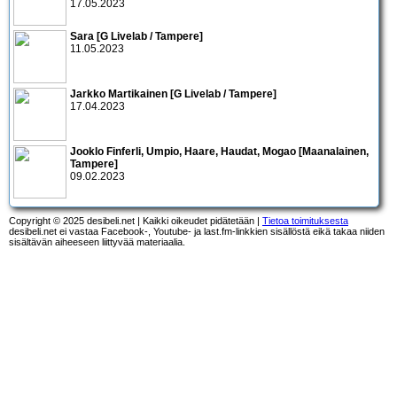
17.05.2023
Sara [G Livelab / Tampere]
11.05.2023
Jarkko Martikainen [G Livelab / Tampere]
17.04.2023
Jooklo Finferli, Umpio, Haare, Haudat, Mogao [Maanalainen,
Tampere]
09.02.2023
Copyright © 2025 desibeli.net | Kaikki oikeudet pidätetään |
Tietoa toimituksesta
desibeli.net ei vastaa Facebook-, Youtube- ja last.fm-linkkien sisällöstä eikä takaa niiden
sisältävän aiheeseen liittyvää materiaalia.