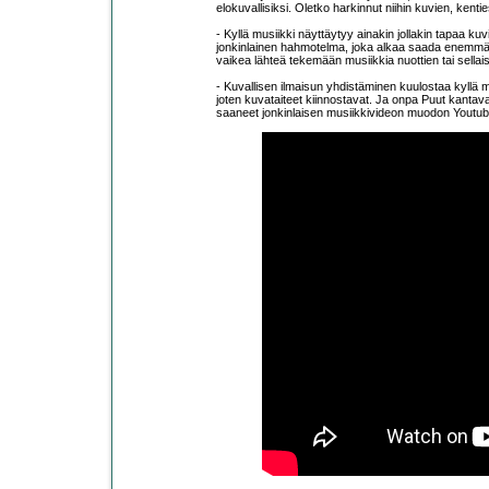
elokuvallisiksi. Oletko harkinnut niihin kuvien, kenti
- Kyllä musiikki näyttäytyy ainakin jollakin tapaa 
jonkinlainen hahmotelma, joka alkaa saada enemmän j
vaikea lähteä tekemään musiikkia nuottien tai sel
- Kuvallisen ilmaisun yhdistäminen kuulostaa kyllä 
joten kuvataiteet kiinnostavat. Ja onpa Puut kantava
saaneet jonkinlaisen musiikkivideon muodon Youtu