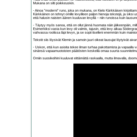
Mukana on silti poikkeuskin.
- Ainoa ”moderni” runo, joka on mukana, on Kielo Kärkkäisen kirjoitta
Kärkkäinen on tehnyt omille levyilleen paljon hienoja tekstejä, ja siksi u
että halusin naisten äänen kuuluvan levyllä – niin runoissa kuin lausun
- Täytyy myös sanoa, että on ollut jännä huomata näin jälkeenpäin, millai
Esimerkiksi vasta kun levy oli valmis, tajusin, että levy alkaa Söderg
vahvassa roolissa läpi levyn, ja se sopii itselleni enemmän kuin mainio
Tekstit siis löysivät Klemin ja samoin juuri oikeat lausujat löytyivät aiv
- Uskon, että kun asioita tekee ilman turhaa pakottamista ja vapaalla va
sinänsä vapaamuotoisten päätösten keskellä omaa suurta suunnitelm
Omiin suosikeihini kuuluvat eittämättä raskaalla, mutta ilmavalla, doo