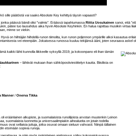
ykö sille päätöstä vai saako Absolute Key kehittyä täysin vapaasti?
 jonka päässä bändi olisi ”valmis”. Eräässä tapahtumassa
Riitta Uosukainen
sanoi, että ”
el
in, pätee tuo lausahdus aika hyvin Absolute Keyhinkin. En halua rajoittaa musiikin virtaa liiak
aan, minne se viekin.
yvä on hiihtäjän hiihdellä-runon tiimoilta, kun runon poljennon ympärille alkoi kasautua erilai
uuntamisesta vei eteenpäin. Jokaisessa runossa kuuluu tekijänsä ääni, joten seuraava askel ol
 Tämä kaikki lähti kunnolla liikkeelle syksyllä 2019, ja kokoonpano eli ihan tämän
Naukkarinen
– lähtivät mukaan ihan sähköpostiviestittelyn kautta. Biisilista on
:
a Manner
/
Onerva Tikka
ä oli eräänlainen alkupiste, ja suomalaisista runoilijoista arvotan muutenkin Leinon
 suomalaista luonnetta ja universaalimpiakin aihealueita on jotain todella
uus ovat sellaisia juttuja, jotka osuvat omaan sieluun vahvasti. Niinpä tällainen
din etsimään sopivia runoja.
eksi perattavaa, ja näin myös jonkinlainen ajattomuus säilyy kokonaiskuvassa.