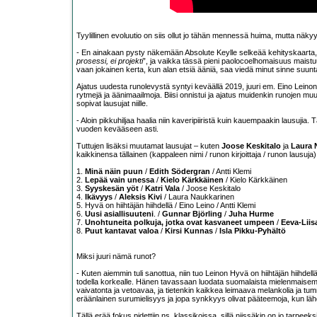
Tyylillinen evoluutio on siis ollut jo tähän mennessä huima, mutta näky
- En ainakaan pysty näkemään Absolute Keylle selkeää kehityskaarta,
prosessi, ei projekti
”, ja vaikka tässä pieni paolocoelhomaisuus maistuuk
vaan jokainen kerta, kun alan etsiä ääniä, saa viedä minut sinne suunt
Ajatus uudesta runolevystä syntyi keväällä 2019, juuri em. Eino Leinon H
rytmejä ja äänimaailmoja. Biisi onnistui ja ajatus muidenkin runojen m
sopivat lausujat niille.
- Aloin pikkuhiljaa haalia niin kaveripiiristä kuin kauempaakin lausujia.
vuoden kevääseen asti.
Tuttujen lisäksi muutamat lausujat – kuten
Joose Keskitalo
ja
Laura 
kaikkinensa tällainen (kappaleen nimi / runon kirjoittaja / runon lausuja)
1.
Minä näin puun
/
Edith Södergran
/ Antti Klemi
2.
Lepää vain unessa
/
Kielo Kärkkäinen
/ Kielo Kärkkäinen
3.
Syyskesän yöt
/
Katri Vala
/ Joose Keskitalo
4.
Ikävyys
/
Aleksis Kivi
/ Laura Naukkarinen
5. Hyvä on hiihtäjän hiihdellä / Eino Leino / Antti Klemi
6.
Uusi asiallisuuteni
. /
Gunnar Björling
/
Juha Hurme
7.
Unohtuneita polkuja, jotka ovat kasvaneet umpeen
/
Eeva-Liis
8.
Puut kantavat valoa
/
Kirsi Kunnas
/
Isla Pikku-Pyhältö
Miksi juuri nämä runot?
- Kuten aiemmin tuli sanottua, niin tuo Leinon Hyvä on hiihtäjän hiihdell
todella korkealle. Hänen tavassaan luodata suomalaista mielenmaisemaa,
vaivatonta ja vetoavaa, ja tietenkin kaikkea leimaava melankolia ja tumm
eräänlainen surumielisyys ja jopa synkkyys olivat pääteemoja, kun läh
Tällä erää fokus pidettiin ns. klassikoissa, sillä niissäkin on jo tarpe