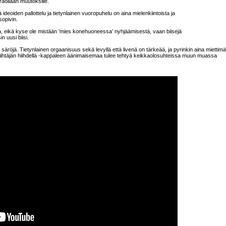
raollaan muutoksille.
ä ideoiden pallottelu ja tietynlainen vuoropuhelu on aina mielenkiintoista ja
sopivin.
, eikä kyse ole mistään ’mies konehuoneessa’ nyhjäämisestä, vaan biisejä
 uusi biisi.
 säröjä. Tietynlainen orgaanisuus sekä levyllä että livenä on tärkeää, ja pyrinkin aina miettim
iihtäjän hiihdellä -kappaleen äänimaisemaa tulee tehtyä keikkaolosuhteissa muun muassa