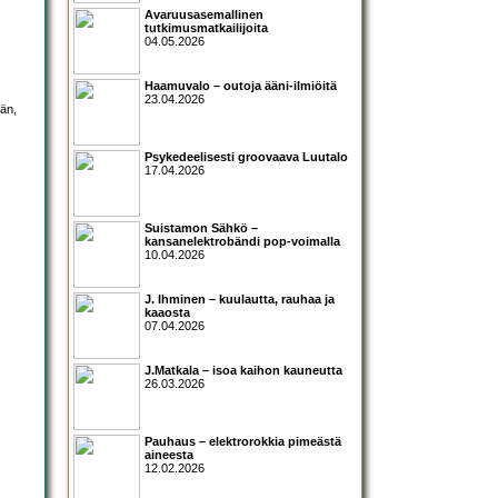
Avaruusasemallinen
tutkimusmatkailijoita
04.05.2026
Haamuvalo – outoja ääni-ilmiöitä
23.04.2026
ään,
Psykedeelisesti groovaava Luutalo
17.04.2026
Suistamon Sähkö –
kansanelektrobändi pop-voimalla
10.04.2026
J. Ihminen – kuulautta, rauhaa ja
kaaosta
07.04.2026
J.Matkala – isoa kaihon kauneutta
26.03.2026
Pauhaus – elektrorokkia pimeästä
aineesta
12.02.2026