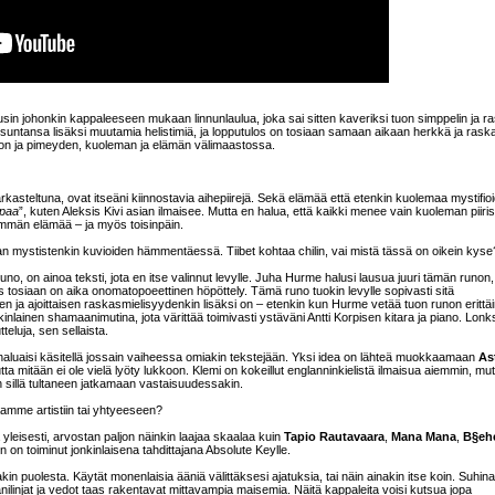
in johonkin kappaleeseen mukaan linnunlaulua, joka sai sitten kaveriksi tuon simppelin ja r
usuntansa lisäksi muutamia helistimiä, ja lopputulos on tosiaan samaan aikaan herkkä ja rask
gon ja pimeyden, kuoleman ja elämän välimaastossa.
rkasteltuna, ovat itseäni kiinnostavia aihepiirejä. Sekä elämää että etenkin kuolemaa mystifio
ppaa
”, kuten Aleksis Kivi asian ilmaisee. Mutta en halua, että kaikki menee vain kuoleman piiri
män elämää – ja myös toisinpäin.
eman mystistenkin kuvioiden hämmentäessä. Tiibet kohtaa chilin, vai mistä tässä on oikein kyse
 runo, on ainoa teksti, jota en itse valinnut levylle. Juha Hurme halusi lausua juuri tämän runon,
tosiaan on aika onomatopoeettinen höpöttely. Tämä runo tuokin levylle sopivasti sitä
den ja ajoittaisen raskasmielisyydenkin lisäksi on – etenkin kun Hurme vetää tuon runon erittä
onkinlainen shamaanimutina, jota värittää toimivasti ystäväni Antti Korpisen kitara ja piano. Lon
eluja, sen sellaista.
i haluaisi käsitellä jossain vaiheessa omiakin tekstejään. Yksi idea on lähteä muokkaamaan
As
utta mitään ei ole vielä lyöty lukkoon. Klemi on kokeillut englanninkielistä ilmaisua aiemmin, mut
n sillä tultaneen jatkamaan vastaisuudessakin.
amme artistiin tai yhtyeeseen?
yleisesti, arvostan paljon näinkin laajaa skaalaa kuin
Tapio Rautavaara
,
Mana Mana
,
B§ehe
on toiminut jonkinlaisena tahdittajana Absolute Keylle.
kin puolesta. Käytät monenlaisia ääniä välittäksesi ajatuksia, tai näin ainakin itse koin. Suhina
ilinjat ja vedot taas rakentavat mittavampia maisemia. Näitä kappaleita voisi kutsua jopa