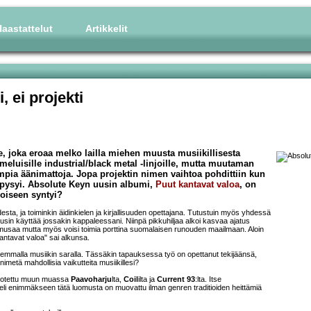
aastattelut
Artikkelit
 ei projekti
, joka eroaa melko lailla miehen muusta musiikillisesta
 meluisille industrial/black metal -linjoille, mutta muutaman
mpia äänimattoja. Jopa projektin nimen vaihtoa pohdittiin kun
o pysyi. Absolute Keyn uusin albumi,
Puut kantavat valoa
, on
moiseen syntyi?
desta, ja toiminkin äidinkielen ja kirjallisuuden opettajana. Tutustuin myös yhdessä
lusin käyttää jossakin kappaleessani. Niinpä pikkuhiljaa alkoi kasvaa ajatus
 musaa mutta myös voisi toimia porttina suomalaisen runouden maailmaan. Aloin
 kantavat valoa" sai alkunsa.
naisemmalla musiikin saralla. Tässäkin tapauksessa työ on opettanut tekijäänsä,
metä mahdollisia vaikutteita musiikillesi?
n otettu muun muassa
Paavoharju
lta,
Coil
ilta ja
Current 93
:lta. Itse
 eli enimmäkseen tätä luomusta on muovattu ilman genren traditioiden heittämiä