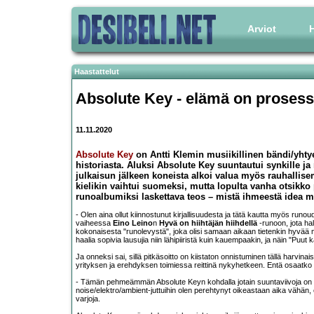
Arviot
H
Haastattelut
Absolute Key - elämä on prosessi,
11.11.2020
Absolute Key
on Antti Klemin musiikillinen bändi/yhtye
historiasta. Aluksi Absolute Key suuntautui synkille ja
julkaisun jälkeen koneista alkoi valua myös rauhallise
kielikin vaihtui suomeksi, mutta lopulta vanha otsikk
runoalbumiksi laskettava teos – mistä ihmeestä idea 
- Olen aina ollut kiinnostunut kirjallisuudesta ja tätä kautta myös runou
vaiheessa
Eino Leino
n
Hyvä on hiihtäjän hiihdellä
-runoon, jota ha
kokonaisesta "runolevystä", joka olisi samaan aikaan tietenkin hyvää
haalia sopivia lausujia niin lähipiiristä kuin kauempaakin, ja näin "Puut
Ja onneksi sai, sillä pitkäsoitto on kiistaton onnistuminen tällä harvi
yrityksen ja erehdyksen toimiessa reittinä nykyhetkeen. Entä osaatko ni
- Tämän pehmeämmän Absolute Keyn kohdalla jotain suuntaviivoja o
noise/elektro/ambient-juttuihin olen perehtynyt oikeastaan aika vähän,
varjoja.