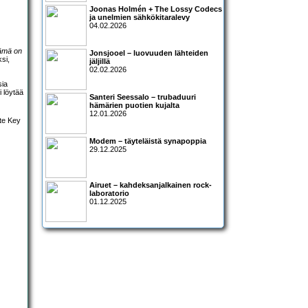
Joonas Holmén + The Lossy Codecs
ja unelmien sähkökitaralevy
04.02.2026
ämä on
Jonsjooel – luovuuden lähteiden
si,
jäljillä
02.02.2026
sia
i löytää
Santeri Seessalo – trubaduuri
hämärien puotien kujalta
12.01.2026
Modem – täyteläistä synapoppia
29.12.2025
Airuet – kahdeksanjalkainen rock-
laboratorio
01.12.2025