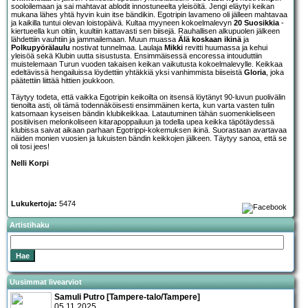
sooloilemaan ja sai mahtavat ablodit innostuneelta yleisöltä. Jengi eläytyi keikan
mukana lähes yhtä hyvin kuin itse bändikin. Egotripin lavameno oli jälleen mahtavaa
ja kaikilla tuntui olevan loistopäivä. Kultaa myyneen kokoelmalevyn
20 Suosikkia
-
kiertueella kun oltiin, kuultiin kattavasti sen biisejä. Rauhallisen alkupuolen jälkeen
lähdettiin vauhtiin ja jammailemaan. Muun muassa
Älä koskaan ikinä
ja
Polkupyörälaulu
nostivat tunnelmaa. Laulaja
Mikki
revitti huumassa ja kehui
yleisöä sekä Klubin uutta sisustusta. Ensimmäisessä encoressa intouduttiin
muistelemaan Turun vuoden takaisen keikan vaikutusta kokoelmalevylle. Keikkaa
edeltävissä hengailuissa löydettiin yhtäkkiä yksi vanhimmista biiseistä
Gloria
, joka
päätettiin liittää hittien joukkoon.
Täytyy todeta, että vaikka Egotripin keikoilta on itsensä löytänyt 90-luvun puolivälin
tienoilta asti, oli tämä todennäköisesti ensimmäinen kerta, kun varta vasten tulin
katsomaan kyseisen bändin klubikeikkaa. Latautuminen tähän suomenkieliseen
positiivisen melonkoliseen kitarapoppailuun ja todella upea keikka täpötäydessä
klubissa saivat aikaan parhaan Egotrippi-kokemuksen ikinä. Suorastaan avartavaa
näiden monien vuosien ja lukuisten bändin keikkojen jälkeen. Täytyy sanoa, että se
oli tosi jees!
Nelli Korpi
Lukukertoja:
5474
Artistihaku
Uusimmat livearviot
Samuli Putro [Tampere-talo/Tampere]
05.11.2025