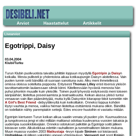
Arviot
Haastattelut
Artikkelit
Livearviot
Egotrippi
,
Daisy
03.04.2004
Klubi/Turku
Turun Klubin puolivuotista taivalta juhlittiin loppuun myydyllä
Egotripin
ja
Daisy
n
keikalla. Mesta pullisteli jo yhdentoista aikaa kotikaupungin Daisyn aloitellessa. Vain
puolen tunnin setti bändiltä oli suoraan sanottuna outo. Alku meni ihmetellessä
omissa oloissa soitellutta poppoota. Erityisesti
Thomas Lilley
eristi itsensä yleisön
tavoittamattomiin laulaessaan silmät kiinni. Kiitelleessään hyvästä menosta hän
puhui johonkin muualle kuin yleisölle. Toinen puoli lyhyestä esityksestä meni toiseen
ääripäähän; liioiteltua poseeraamista ja teatraalisuutta. Keikan alussa yleisö tuntui
venaavan vain illan pääesiintyjää, mutta kyllä Daisynkin kitarapop-biisit tunnettiin niin
A Girl’s Best Friend
-debyyttilevyltä kuin keikoiltakin. Onneksi loppua kohden
löytyi vauhtia ja menoa, vaikka hieman liioiteltua esittämistä mukana olikin. Bändiltä
on todellakin nähty parempiakin settejä. Edes encore-huutoihin ei vastattu mitään.
Egotripin kiertueen Turun keikan alkua saatiin venata yli puolen yön. Kuumuudessa
ja tungoksessa jengi ei olisi millään malttanut odottaa kuulevansa vuosien takaisia ja
uudempia suosikkibiisejään. Onneksi odotukset palkittiin ja Egotrippi soitti jälleen
loistavan setin. Alkukeikkaa edettiin rauhallisten ja tunnelmallisten biisien mukana.
Muun muassa vuoden 2003
Matkustaja
-levyn kipale
Sininen
soi loistavasti.
Unihiekkaa
oli jälleen vakiobiisi upeaan yhteislauluun.
Varovasti nyt
nosti
Knipi
n