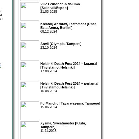
Ville Leinonen & Valumo
[Sellosali/Espoo]
ä
21.03.2025
ja
an
Kreator, Anthrax, Testament [Uber
Eats Arena, Berliini]
08.12.2024
Anvil [Olympia, Tampere]
23.10.2024
Helsinki Death Fest 2024 – lauantai
[Tiivistämö, Helsinki]
17.08.2024
Helsinki Death Fest 2024 – perjantai
[Tiivistämö, Helsinki]
16.08.2024
Fu Manchu [Tavara-asema, Tampere]
15.06.2024
Xysma, Sweatmaster [Klubi,
Tampere]
11.11.2023