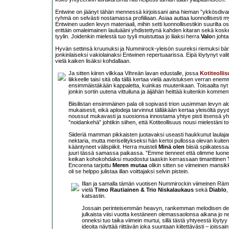
Entwine on jäänyt tähän mennessä kirjoissani aina hieman ”ykkösdivari
ryhmä on selvästi nostamassa profiiliaan. Asiaa auttaa luonnollisesti myös
Entwinen uuden levyn materiaali, mihin setti luonnollisestikin suurilta 
erittäin omaleimainen lauluääni yhdistettynä kahden kitaran sekä kosk
tyylin. Joidenkin mielestä tuo tyyli muistuttaa jo liiaksi herra
Valo
n joht
Hyvän settinsä kruunuksi ja Nummirock-yleisön suureksi riemuksi bän
jonkinlaiseksi vakiolainaksi Entwinen repertuaarissa. Eipä löytynyt valitt
vielä kaiken lisäksi kohdallaan.
Ja sitten kiiren vilkkaa Vihreän lavan edustalle, jossa
Kotiteolli
liikkeelle taisi sitä olla tällä kertaa vielä aavistuksen verran enemm
ensimmäistäkään kappaletta, kuinkas muutenkaan. Toisaalta nyt oll
jonkin sortin uutena vittuiluna ja äijähän heittää kuitenkin kommen
Biisilistan ensimmäinen pala oli sopivasti trion uusimman levyn aloi
mukaisesti, eikä aplodeja tarvinnut tälläkään kertaa yleisöltä pyyd
noussut mukavasti ja suosionsa innostama yhtye pisti itsensä yh
”noidankehä” johtikin siihen, että Kotiteollisuus nousi mielestäni t
Siideriä mamman pikkaisten juotavaksi useasti haukkunut laulajam
nektaria, mutta meriselitykseksi hän kertoi pullossa olevan kuite
kääntyneet välispiikit. Herra muisteli
Minä olen
biisiä spiikatess
juuri tässä samassa paikassa. ”Emme tienneet että olimme luoneet 
keikan kohokohdaksi muodostui taaskin kerrassaan timanttinen
Encorena tarjottu
Meren mutaa
olikin sitten se viimeinen mansi
oli se helppo julistaa illan voittajaksi selvin pistein.
Illan ja samalla tämän vuotisen Nummirockin viimeinen Rämi
vielä
Timo Rautiainen & Trio Niskalaukaus
sekä
Diablo
,
katsastin.
Jossain perinteisemmän heavyn, rankemman melodisen deathin
julkaista viisi vuotta kestäneen olemassaolonsa aikana jo 
onneksi tuo taika viimein murtui, sillä tästä yhtyeestä löytyy
ideoita näyttää riittävän joka suuntaan kiitettävästi – joissain