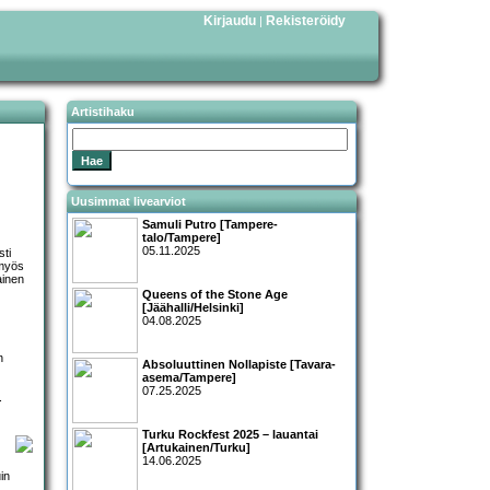
Kirjaudu
Rekisteröidy
|
Artistihaku
Uusimmat livearviot
Samuli Putro [Tampere-
talo/Tampere]
05.11.2025
sti
 myös
ainen
Queens of the Stone Age
[Jäähalli/Helsinki]
04.08.2025
n
Absoluuttinen Nollapiste [Tavara-
asema/Tampere]
07.25.2025
.
Turku Rockfest 2025 – lauantai
[Artukainen/Turku]
14.06.2025
in