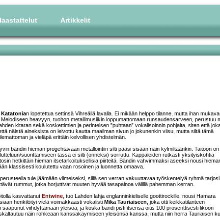
aastattelut
Artikkelit
i
Katatonia
n lopetettua settinsä Vihreällä lavalla. Ei mikään helppo tilanne, mutta ihan mukava
n. Melodiseen heavyyn, tuohon metallimusiikin loppumattomaan runsaudensarveen, perustuu
den kitaran sekä koskettimien ja perinteisen ”puhtaan” vokalisoinnin pohjalta, siten että jok
tä näistä aineksista on leivottu kautta maailman sivun jo jokunenkin viisu, mutta siltä tämä
attoman ja vieläpä erittäin kelvollisen yhdistelmän.
vin bändin hieman progehtavaan metallointiin silti pääsi sisään näin kylmiltäänkin. Taitoon on
lutteluun/suorittamiseen tässä ei silti (onneksi) sorruttu. Kappaleiden rutkasti yksityiskohtia
n hetkittäin hieman itsetarkoituksellisia piirteitä. Bändin vahvimmaksi aseeksi nousi hiema
kään klassisesti koulutettu vaan rosoinen ja luonnetta omaava.
usteella tule jäämään viimeiseksi, sillä sen verran vakuuttavaa työskentelyä ryhmä tarjosi
yttävät rummut, jotka horjuttivat muuten hyvää tasapainoa välillä pahemman kerran.
itolla kasvattanut
Entwine
, tuo Lahden lahja englanninkieliselle goottirockille, nousi Hamara
iaan henkilöityi vielä voimakkaasti vokalisti
Mika Tauriaiseen
, joka otti keikkatilanteen
li saapunut viihdyttämään yleisöä, ja koska bändi pisti itsensä oitis 100 prosenttisesti likoon
jä uskaltautuu näin rohkeaan kanssakäymiseen yleisönsä kanssa, mutta niin herra Tauriaisen ku