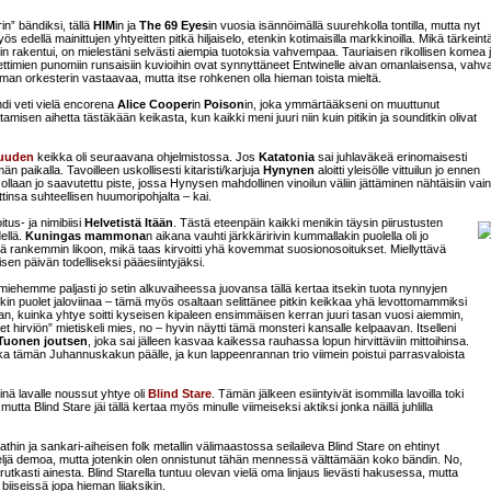
n” bändiksi, tällä
HIM
in ja
The 69 Eyes
in vuosia isännöimällä suurehkolla tontilla, mutta nyt
 edellä mainittujen yhtyeitten pitkä hiljaiselo, etenkin kotimaisilla markkinoilla. Mikä tärkeint
osin rakentui, on mielestäni selvästi aiempia tuotoksia vahvempaa. Tauriaisen rikollisen komea 
ettimien punomiin runsaisiin kuvioihin ovat synnyttäneet Entwinelle aivan omanlaisensa, vahv
aman orkesterin vastaavaa, mutta itse rohkenen olla hieman toista mieltä.
di veti vielä encorena
Alice Cooper
in
Poison
in, joka ymmärtääkseni on muuttunut
amisen aihetta tästäkään keikasta, kun kaikki meni juuri niin kuin pitikin ja sounditkin olivat
suuden
keikka oli seuraavana ohjelmistossa. Jos
Katatonia
sai juhlaväkeä erinomaisesti
än paikalla. Tavoilleen uskollisesti kitaristi/karjuja
Hynynen
aloitti yleisölle vittuilun jo ennen
aan jo saavutettu piste, jossa Hynysen mahdollinen vinoilun väliin jättäminen nähtäisiin vain
ttinsa suhteellisen huumoripohjalta – kai.
tus- ja nimibiisi
Helvetistä Itään
. Tästä eteenpäin kaikki menikin täysin piirustusten
ellä.
Kuningas mammona
n aikana vauhti järkkäririvin kummallakin puolella oli jo
ä rankemmin likoon, mikä taas kirvoitti yhä kovemmat suosionosoitukset. Miellyttävä
oisen päivän todelliseksi pääesiintyjäksi.
iehemme paljasti jo setin alkuvaiheessa juovansa tällä kertaa itsekin tuota nynnyjen
nkin puolet jaloviinaa – tämä myös osaltaan selittänee pitkin keikkaa yhä levottomammiksi
aan, kuinka yhtye soitti kyseisen kipaleen ensimmäisen kerran juuri tasan vuosi aiemmin,
hirviön” mietiskeli mies, no – hyvin näytti tämä monsteri kansalle kelpaavan. Itselleni
Tuonen joutsen
, joka sai jälleen kasvaa kaikessa rauhassa lopun hirvittäviin mittoihinsa.
kka tämän Juhannuskakun päälle, ja kun lappeenrannan trio viimein poistui parrasvaloista
nä lavalle noussut yhtye oli
Blind Stare
. Tämän jälkeen esiintyivät isommilla lavoilla toki
 mutta Blind Stare jäi tällä kertaa myös minulle viimeiseksi aktiksi jonka näillä juhlilla
 ja sankari-aiheisen folk metallin välimaastossa seilaileva Blind Stare on ehtinyt
neljä demoa, mutta jotenkin olen onnistunut tähän mennessä välttämään koko bändin. No,
 rutkasti ainesta. Blind Starella tuntuu olevan vielä oma linjaus lievästi hakusessa, mutta
 biiseissä jopa hieman liiaksikin.