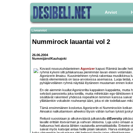
Arviot
H
Livearviot
Nummirock lauantai vol 2
26.06.2004
Nummijärvi/Kauhajoki
Kovasti noususuhdanteinen
Agonizer
kapusi Räminä lavalle het
ryhmä kykeni silti juhlakansaa pienimmän lavan eteen vetämää
Agonizerin ilmaisu. Kuusimiehinen ryhmä rakentaa musiikkinsa kah
näistä elementeistä on tasa-arvoisessa asemassa. Luoja tietää, et
pyhäjärveläinen ryhmä näyttää löytäneen muutaman ennen kokeilem
En ole aiemmin kuullut Agonizerilta kappaleen kappaletta, mutta hy
selvästi panostettu joka tontilla, mutta mihinkään ego-lähtöiseen ti
sisältävät rakenteet yhdessä nopeahkon temmon kanssa saivat tosi
yllättäenkin vokalistin rouheampi ääni, joka ei ole todellakaan mi
Tämä ensimmäinen kosketus Agonizeriin ei Nummirockin keikan per
Ainoaksi nalkuttamisen aiheeksi löysin vähän turhan tykisti jysk
Reilusti suosiotaan jo alkukeväästä julkaistulla
diEversity
pitkäso
lavalle erittäin itsevarman ja vahvan oloisena. Luja usko omaan as
haltuunsa heti alusta lähtien rautaisella ammattitaidolla. Entwine o
saivat myös katsojat antaa heille jotain takaisin. Harva esiinty
koko yhtyeenkin lavakarisma riitti helposti tämän taian ylläpitämiseen.