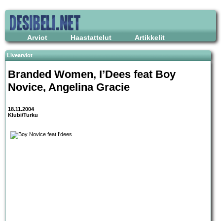
Arviot
Haastattelut
Artikkelit
Livearviot
Branded Women
,
I’Dees
feat
Boy
Novice
,
Angelina Gracie
18.11.2004
Klubi/Turku