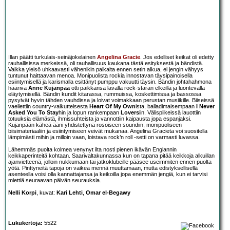
Illan päätti turkulais-seinäjokelainen
Angelina Gracie
. Jos edelliset keikat oli edetty
rauhallisissa merkeissä, oli rauhallisuus kaukana tästä esityksestä ja bändistä.
Vaikka yleisö uhkaavasti vähenikin paikalta ennen setin alkua, ei jengin vähyys
tuntunut haittaavan menoa. Monipuolista rockia innostavan täysipainoisella
esiintymisellä ja karismalla esittänyt pumppu vakuutti täysin. Bändin johtahahmona
häärivä
Anne Kujanpää
otti paikkansa lavalla rock-staran elkeillä ja luontevalla
eläytymisellä. Bändin kundit kitarassa, rummuissa, koskettimissa ja bassossa
pysyivät hyvin tähden vauhdissa ja loivat voimakkaan perustan musiikille. Biiseissä
vaellettiin country-vaikutteisesta
Heart Of My Own
ista, balladimaisempaan
I Never
Asked You To Stay
hin ja lopun rankempaan
Lovers
iin. Välispiikeissä lauottiin
totuuksia elämästä, ihmissuhteista ja vannottiin kaipausta jopa espanjaksi.
Kujanpään käheä ääni yhdistettynä rosoiseen soundiin, monipuoliseen
biisimateriaaliin ja esiintymiseen veivät mukanaa. Angelina Gracieta voi suositella
lämpimästi mihin ja milloin vaan, loistava rock’n roll -setti on varmasti luvassa.
Lähemmäs puolta kolmea venynyt ilta nosti pienen ikävän Englannin
keikkaperinteitä kohtaan. Saarivaltakunnassa kun on tapana pitää keikkoja alkuillan
ajanvietteenä, jolloin nukkumaan tai jatkoklubeille pääsee useimmiten ennen puolta
yötä. Pinttyneitä tapoja on vaikea mennä muuttamaan, mutta edistyksellisellä
asenteella voisi olla kannattajansa ja keikoilla jopa enemmän jengiä, kun ei tarvisi
miettiä seuraavan päivän seurauksia.
Nelli Korpi
, kuvat:
Kari Lehti
,
Omar el-Begawy
Lukukertoja:
5522