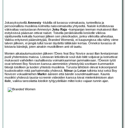
Jokasyksyisellä
Amnesty
-klubilla oli luvassa voimakasta, tunteellista ja
persoonallista musiikkia kolmelta naisvoimaiselta yhtyeeltä. Naisiin kohdistuvaa
väkivaltaa vastustavan Amnestyn
Joku Raja
–kampanjan teeman mukaisesti illan
esityksissä pääosan ottivat naiset. Toisella peräkkäisellä keskelle viikkoa
sijoittuneella keikalla huomasi jälleen sen yleisökadon, jonka viikkoilta aiheuttaa.
Vaikka erityisesti pääesiintyjää, Branded Womeniä, ei kaupungissa olla nähty viime
talven jälkeen, ei jengiä tullut tuvan täydeltä tälläkään kertaa. Onneksi luvassa oli
loistavia bändejä, joten ainakin musiikillinen anti oli taattu.
Monien aikataulumuutosten jälkeen I’Dees feat Boy Novice avasi illan livetarjonnan
puoli yhdentoista maissa. Loistavan letkeilevät soul-dub-biitit soljuivat ja keinuttivat
mukavasti vaihdellen rauhallisesta voimakkaamman jammailevaan. I’Deesin tytöt
ovat tehneet Boy Novicen kanssa aiemminkin yhteistyötä sovittaen kummankin
biisejä toisilleen ja luoden yhteistä musiikkia. Turusta lähtöisin olevat kokoonpanot
kuulostivatkin mitä parhaimmalta yhdessä.
Niina
n ja
Lotan
tulkinta istui sekä Boy
Novicen vokaalimiehen
Mark
in ääneen että bändin soundimaailmaan. Kaunis
musiikki yhdessä tausta-screenin videoiden kanssa loivat mielenkiintoisen alun
illalle, vaikka tanssilattia loistikin tyhjyydellään miltei koko vajaan tunnin ajan.