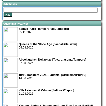
Artistihaku
Uusimmat livearviot
Samuli Putro [Tampere-talo/Tampere]
05.11.2025
Queens of the Stone Age [Jäähalli/Helsinki]
04.08.2025
Absoluuttinen Nollapiste [Tavara-asema/Tampere]
07.25.2025
Turku Rockfest 2025 – lauantai [Artukainen/Turku]
14.06.2025
Ville Leinonen & Valumo [Sellosali/Espoo]
21.03.2025
Kreator, Anthrax, Testament [Uber Eats Arena, Berliini]