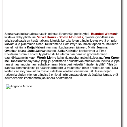
Seuraavan keikan alkua saatiin odottaa lähemmäs puolta yhtä.
Branded Women
in
loistava debyyttialbumi,
Velvet Hours - Stolen Moments
, pyöri levysoittimessa
erityisesti sateisen kesän aikana lukuisia kertoja, joten bändin live-esitystä on tullut
kaivattua jo pidemmän aikaa. Keikkameno luotti levyn soundien tapaan rauhalliseen
tunnelmointiin ja
Katja Nakari
n tumman kuulaaseen ääneen. Myös
Joanna
Ovaska
n kitara,
Julle Jalava
n basso,
Salla Kiehelä
n koskettimet ja
Timo
Koutala
n rummut soivat tyylikkäästi. Muutama biisi päästiin groovailemaan
vauhdikkaammin kuten
Worth Living
ja hurriganeshumpaksi tituleerattu
You Know
Me
. Tanssilattian täyttänyt jengi jäi pohtimaan soulahtavan musiikin kauneutta ja jopa
tanssimaan muutaman rauhallisemman biisin perinteisellä ”hitaiden tyylillä”. Yleisön
kanssa kommunikointi jäi pääosin kiitoksiin ja muutaman biisin spiikkaukseen. Tällä
kertaa itse levy vakuuttaa toimivuudellaan keikkaa enemmän. Silti tässä neljän
naisen ja yhden miehen bändissä on jotain niin omalaatuisen ylvästä karismaa, että
seuraavaakin kohtaamista jää innolla odottamaan.