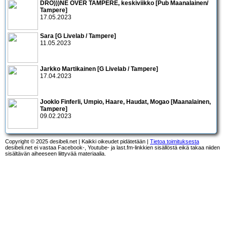
DRO)))NE OVER TAMPERE, keskiviikko [Pub Maanalainen/
Tampere]
17.05.2023
Sara [G Livelab / Tampere]
11.05.2023
Jarkko Martikainen [G Livelab / Tampere]
17.04.2023
Jooklo Finferli, Umpio, Haare, Haudat, Mogao [Maanalainen,
Tampere]
09.02.2023
Copyright © 2025 desibeli.net | Kaikki oikeudet pidätetään |
Tietoa toimituksesta
desibeli.net ei vastaa Facebook-, Youtube- ja last.fm-linkkien sisällöstä eikä takaa niiden
sisältävän aiheeseen liittyvää materiaalia.