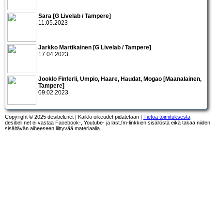
Sara [G Livelab / Tampere]
11.05.2023
Jarkko Martikainen [G Livelab / Tampere]
17.04.2023
Jooklo Finferli, Umpio, Haare, Haudat, Mogao [Maanalainen,
Tampere]
09.02.2023
Copyright © 2025 desibeli.net | Kaikki oikeudet pidätetään |
Tietoa toimituksesta
desibeli.net ei vastaa Facebook-, Youtube- ja last.fm-linkkien sisällöstä eikä takaa niiden
sisältävän aiheeseen liittyvää materiaalia.