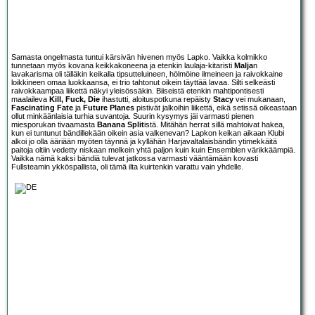
Samasta ongelmasta tuntui kärsivän hivenen myös Lapko. Vaikka kolmikko
tunnetaan myös kovana keikkakoneena ja etenkin laulaja-kitaristi
Malja
n
lavakarisma oli tälläkin keikalla tipsutteluineen, hölmöine ilmeineen ja raivokkaine
loikkineen omaa luokkaansa, ei trio tahtonut oikein täyttää lavaa. Silti selkeästi
raivokkaampaa liikettä näkyi yleisössäkin. Biiseistä etenkin mahtipontisesti
maalaileva
Kill, Fuck, Die
ihastutti, aloituspotkuna repäisty
Stacy
vei mukanaan,
Fascinating Fate
ja
Future Planes
pistivät jalkoihin liikettä, eikä setissä oikeastaan
ollut minkäänlaisia turhia suvantoja. Suurin kysymys jäi varmasti pienen
miesporukan tivaamasta
Banana Split
istä. Mitähän herrat sillä mahtoivat hakea,
kun ei tuntunut bändillekään oikein asia valkenevan? Lapkon keikan aikaan Klubi
alkoi jo olla ääriään myöten täynnä ja kyllähän Harjavaltalaisbändin ytimekkäitä
paitoja oltiin vedetty niskaan melkein yhtä paljon kuin kuin Ensemblen värikkäämpiä.
Vaikka nämä kaksi bändiä tulevat jatkossa varmasti vääntämään kovasti
Fullsteamin ykköspallista, oli tämä ilta kuirtenkin varattu vain yhdelle.