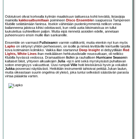
Odotukset olivat korkealla kylmän maaliskuun taittuessa kohti kevättä, listasijoja
mainiolla
kakkosalbumillaan
poimineen
Disco Ensemble
n saapuessa Tampereen
Klubille selättämään faninsa. Itsekin vähintään puolenkymmentä nelikon vetoa
bailanneena jaloissa kihisi odottavasti, kun vielä uutta biisimatskua on tullut
luukutettua suhteellisen paljon. Mutta eipä riennetä asioiden edelle, annetaan
puheenvuoro ensin muille illan sankareille.
Ensemble on varmasti
Fullsteam
in varmin valttikortti, mutta etenkin nyt kun myös
Lapko
on siirtynyt yhtiön perheeseen, on isoille ja nimeä levittäville kiertueille tarjolla
kova kotimainen kolmikko. Vaikka illan startannut
Deep Insight
ei debyytillään
Red
Lights, White Lines
ihan meikäläisen hehkutuslistalle noussutkaan, oli nelikko
Klubilla hyvässä vedossa. Dramaattisen
Itch
in ja rauhallisen
Hurricane Season
in
kaltaiset biisit, yhtyeen alkuaikojen
Julia
-ep:n anti sekä myrskyisästi puhaltavan
soiton energisyys vakuuttivat. Uusi rumpali
Ville
hoiti leiviskänsä hyvin ja vokalisti
Jukka
poseerasi näyttävästi. Hetkittäin instrumentit tahtoivat peittää Jukan laulun,
mutta oikeastaan suurin ongelma oli yleisö, joka tuntui selkeästi säästävän parasta
virtaa pääaktia varten.