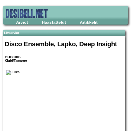
Arviot
Haastattelut
Artikkelit
Livearviot
Disco Ensemble
,
Lapko
,
Deep Insight
19.03.2005
Klubi/Tampere