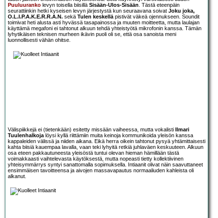
Puuluuranko
levyn toisella biisillä
Sisään-Ulos-Sisään
. Tästä eteenpäin
seurattiinkin hetki kyseisen levyn järjestystä kun seuraavana soivat
Joku joka,
O.L.I.P.A.K.E.R.R.A.N.
sekä
Tulen keskellä
pistivät väkeä ojennukseen. Soundit
toimivat heti alusta asti hyvässä tasapainossa ja muuten moitteetta, mutta laulajan
käyttämä megafoni ei tahtonut alkuun tehdä yhteistyötä mikrofonin kanssa. Tämän
lyhytikäisen teknisen murheen ikävin puoli oli se, että osa sanoista meni
luonnollisesti vähän ohitse.
Välispiikkejä ei (tietenkään) esitetty missään vaiheessa, mutta vokalisti
Ilmari
Tuulenhalkoja
löysi kyllä riittämiin muita keinoja kommunikoida yleisön kanssa
kappaleiden välissä ja niiden aikana. Eikä herra oikein tahtonut pysyä yhtämittaisesti
kahta biisiä kauempaa lavalla, vaan teki lyhyitä retkiä juhlaväen keskuuteen. Alkuun
osa eteen pakkautuneesta yleisöstä tuntui olevan hieman hämillään tästä
voimakkaasti vaihtelevasta käytöksestä, mutta nopeasti tietty kollektiivinen
yhteisymmärrys syntyi sanattomalla sopimuksella. Intiaanit olivat näin saavuttaneet
ensimmäisen tavoitteensa ja aivojen massavapautus normaaliuden kahleista oli
alkanut.