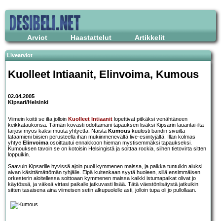
Arviot
Haastattelut
Artikkelit
Livearviot
Kuolleet Intiaanit, Elinvoima, Kumous
02.04.2005
Kipsari/Helsinki
Viimein koitti se ilta jolloin
Kuolleet Intiaanit
lopettivat pitkäksi venähtäneen
keikkataukonsa. Tämän kovasti odottamani tapauksen lisäksi Kipsarin lauantai-ilta
tarjosi myös kaksi muuta yhtyettä. Näistä
Kumous
kuulosti bändin sivuilta
lataamieni biisien perusteella ihan mukiinmenevältä live-esiintyjältä. Illan kolmas
yhtye
Elinvoima
osoittautui ennakkoon hieman mystisemmäksi tapaukseksi.
Kumouksen tavoin se on kotoisin Helsingistä ja soittaa rockia, siihen tietovirta sitten
loppuikin.
Saavuin Kipsarille hyvissä ajoin puoli kymmenen maissa, ja paikka tuntuikin aluksi
aivan käsittämättömän tyhjälle. Eipä kuitenkaan syytä huoleen, sillä ensimmäisen
orkesterin aloitellessa soittoaan kymmenen maissa kaikki istumapaikat olivat jo
käytössä, ja väkeä virtasi paikalle jatkuvasti lisää. Tätä väestönlisäystä jatkuikin
sitten tasaisena aina viimeisen setin alkupuolelle asti, jolloin tupa oli jo pullollaan.