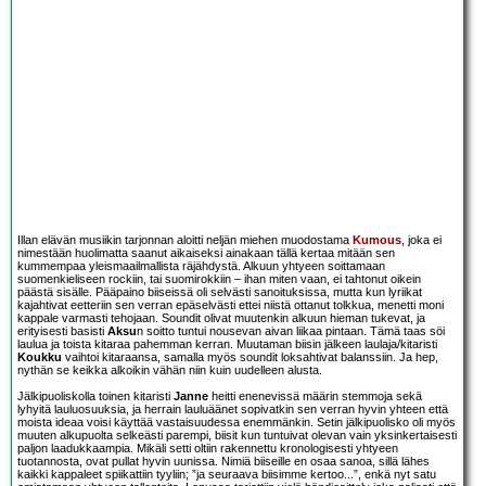
Illan elävän musiikin tarjonnan aloitti neljän miehen muodostama
Kumous
, joka ei
nimestään huolimatta saanut aikaiseksi ainakaan tällä kertaa mitään sen
kummempaa yleismaailmallista räjähdystä. Alkuun yhtyeen soittamaan
suomenkieliseen rockiin, tai suomirokkiin – ihan miten vaan, ei tahtonut oikein
päästä sisälle. Pääpaino biiseissä oli selvästi sanoituksissa, mutta kun lyriikat
kajahtivat eetteriin sen verran epäselvästi ettei niistä ottanut tolkkua, menetti moni
kappale varmasti tehojaan. Soundit olivat muutenkin alkuun hieman tukevat, ja
erityisesti basisti
Aksu
n soitto tuntui nousevan aivan liikaa pintaan. Tämä taas söi
laulua ja toista kitaraa pahemman kerran. Muutaman biisin jälkeen laulaja/kitaristi
Koukku
vaihtoi kitaraansa, samalla myös soundit loksahtivat balanssiin. Ja hep,
nythän se keikka alkoikin vähän niin kuin uudelleen alusta.
Jälkipuoliskolla toinen kitaristi
Janne
heitti enenevissä määrin stemmoja sekä
lyhyitä lauluosuuksia, ja herrain lauluäänet sopivatkin sen verran hyvin yhteen että
moista ideaa voisi käyttää vastaisuudessa enemmänkin. Setin jälkipuolisko oli myös
muuten alkupuolta selkeästi parempi, biisit kun tuntuivat olevan vain yksinkertaisesti
paljon laadukkaampia. Mikäli setti oltiin rakennettu kronologisesti yhtyeen
tuotannosta, ovat pullat hyvin uunissa. Nimiä biiseille en osaa sanoa, sillä lähes
kaikki kappaleet spiikattiin tyyliin; ”ja seuraava biisimme kertoo...”, enkä nyt satu