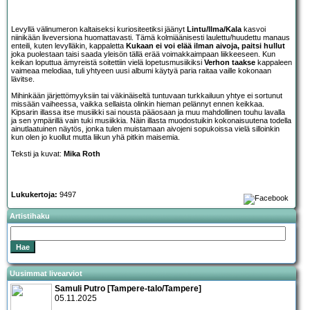
Levyllä välinumeron kaltaiseksi kuriositeetiksi jäänyt
Lintu/Ilma/Kala
kasvoi
niinikään liveversiona huomattavasti. Tämä kolmiäänisesti laulettu/huudettu manaus
enteili, kuten levylläkin, kappaletta
Kukaan ei voi elää ilman aivoja, paitsi hullut
joka puolestaan taisi saada yleisön tällä erää voimakkaimpaan liikkeeseen. Kun
keikan loputtua ämyreistä soitettiin vielä lopetusmusiikiksi
Verhon taakse
kappaleen
vaimeaa melodiaa, tuli yhtyeen uusi albumi käytyä paria raitaa vaille kokonaan
lävitse.
Mihinkään järjettömyyksiin tai väkinäiseltä tuntuvaan turkkailuun yhtye ei sortunut
missään vaiheessa, vaikka sellaista olinkin hieman pelännyt ennen keikkaa.
Kipsarin illassa itse musiikki sai nousta pääosaan ja muu mahdollinen touhu lavalla
ja sen ympärillä vain tuki musiikkia. Näin illasta muodostuikin kokonaisuutena todella
ainutlaatuinen näytös, jonka tulen muistamaan aivojeni sopukoissa vielä silloinkin
kun olen jo kuollut mutta liikun yhä pitkin maisemia.
Teksti ja kuvat:
Mika Roth
Lukukertoja:
9497
Artistihaku
Uusimmat livearviot
Samuli Putro [Tampere-talo/Tampere]
05.11.2025