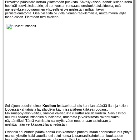
Elinvoima pääsi tällä kertaa yllättämään puskista. Sävellyksissä, sanoituksissa sekä
hetkittäin sovituksissakin, oli sen verran runsaasti ensiluokkaisia ideoita, että
menestyksen povaaminen yhtyeelle ei ole mielestäni millään tavoin
perustelematonta. Osa biiseistä oli vielä hieman raakilemaisia, mutta hyvillä jäljillä
tässä ollaan. Pistetään nimi mieleen.
Seinäjoen oudoin heimo,
Kuolleet Intiaanit
sai siis kunnian päättää illan, ja kellon
lyödessä kahtatoista lavalla olikin käynnissä jälleen kiihkeä roudaus.
Miksauspöytäkin vaihtui, samoin valaistusta rukattiin reilulla kädellä. Näin estradi
muuntui hitaasti Intiaanien punaisesta, mustasta ja valkoisesta rakentuvaksi
näyttämöksi. Tämä valmistelu sai myös väen nousemaan tuoleiltaan ja
miehittämään verkkaisesti lavan edustan.
Odottelu sai viimein päätöksensä kun komeasti punamustaan sonnustautunut yhtye
marssi yleisön halki lauteilla, otti soittimensa ja starttasi kahdeksan kuukauden
tauon jälkeen ensimmäisen näytöksensä. Setti käynnistyi varsinaisesti uuden