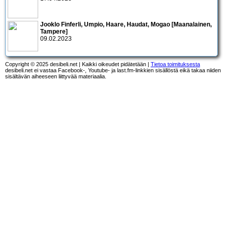
Jooklo Finferli, Umpio, Haare, Haudat, Mogao [Maanalainen,
Tampere]
09.02.2023
Copyright © 2025 desibeli.net | Kaikki oikeudet pidätetään |
Tietoa toimituksesta
desibeli.net ei vastaa Facebook-, Youtube- ja last.fm-linkkien sisällöstä eikä takaa niiden
sisältävän aiheeseen liittyvää materiaalia.