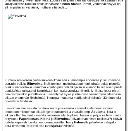
omistamaan yhtyeen tallenteita. Lopussa tarjottiin vielä bändiesittely joka paljasti että
laulaja/kitaristi Koukku onkin itseasiassa
Ismo Alanko
. Hmm, yhdennäköisyys on
silmiinpistävän vähäistä, mutta ei sitä tiedä...
Kumouksen keikka lyötiin lukkoon ilman sen kummempia encoreita ja seuraavana
estradin valloitti
Elinvoima
. Nelihenkinen melodista suomenkielistä rockia pienellä
punk-vivahteellakin vääntävä kombo pisti heti alkajaisiksi kunnon tuuletuksen päälle.
Laulaja/kitaristi saatteli kulmikkaan komealla laulullaan ilmoille lyriikoita, jotka olivat
paikoin hyvinkin puhuttelevia. Lisääntynyt syke ja elinvoima saivat myös yleisössä
aikaan enemmän liikehdintää, intotuipa muutama kuulija oikein bilettämään kunnolla
orkesterin tahdissa.
Elinvoiman eläväisestä runttauksesta ja iskevistä sanoituksista nousi moneen
otteeseen mieleen se alkuaikojen rosoisempi ja vaarallisempi
Apulanta
, joka jo
aikoja sitten hautautui markkinavoimien alle. Nytkään biisejä ei paljoa esitelty, mutta
erityisesti
Paperijeesus, Kipinä
ja
Elinvoima
(olivatkohan nimet tuollaisia?) iskivät
todella kirpeästi. Lisäksi encorena soitettu,
Tony Halme
elle pitkähkön välispiikin
kera omistettu,
Idiootti
pisti tanssijalkaan vipinää.