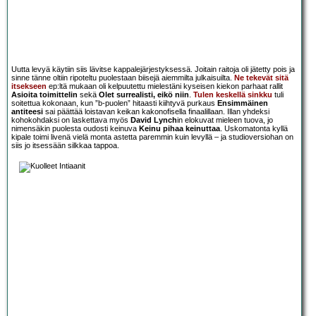
Uutta levyä käytiin siis lävitse kappalejärjestyksessä. Joitain raitoja oli jätetty pois ja
sinne tänne oltiin ripoteltu puolestaan biisejä aiemmilta julkaisuilta.
Ne tekevät sitä
itsekseen
ep:ltä mukaan oli kelpuutettu mielestäni kyseisen kiekon parhaat rallit
Asioita toimittelin
sekä
Olet surrealisti, eikö niin
.
Tulen keskellä sinkku
tuli
soitettua kokonaan, kun ”b-puolen” hitaasti kiihtyvä purkaus
Ensimmäinen
antiteesi
sai päättää loistavan keikan kakonofisella finaalillaan. Illan yhdeksi
kohokohdaksi on laskettava myös
David Lynch
in elokuvat mieleen tuova, jo
nimensäkin puolesta oudosti keinuva
Keinu pihaa keinuttaa
. Uskomatonta kyllä
kipale toimi livenä vielä monta astetta paremmin kuin levyllä – ja studioversiohan on
siis jo itsessään silkkaa tappoa.