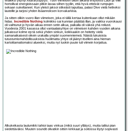
finaleksi yltynyt kitararyöpytys. Tuon viimeisen biisin aikana erityisesti Lauri ja Ville
hortoilivat energioissaan pitkin lavaa siihen tyyliin, että hyvä etteivät rumpujen
sekaan sukeltaneet. Kun yleisö jaksoi sitkeästi taputtaa, palasi Dive vielä hetkeksi
lauteille ja tarjosi yhden lisäannoksen korvakarkkia.
Ja sitten olikin vuoro illan viimeisen, joka ei tällä kertaa kuitenkaan ollut mikään
hidas.
Incredible Nothing
kolmikko sai kunnian päättää illan, ja vaikka vuorokausi
oli vaihtunut jo hyvän aikaa ennen setin alkua, paikalla oli väkeä yhä reilusti.
Vuodesta 2001 kasassa ollut vantaalaisyhtye on viimeisen kahden vuoden aikana
julkaissut kolme ep:tä sekä yhden sinkun, keikkaakin on heitetty vielä
samanaikaisesti oikein urakalla ympäri suomenniemeä. Näistä lukuisista
tutustumismahdollisuuksista huolimatta yhtye oli jäänyt itselleni aina hieman
kartoittamattomaksi alueeksi, mutta nyt tuokin puute tuli viimein korjattua.
Alkukeikasta laulumikki tahtoi taas vinkua (mikä suuri yllätys), mutta talttui pian
siedettäväksi. Muuten soundit olivatkin sitten kirkkaat ja soitossa löytyi sopivasti