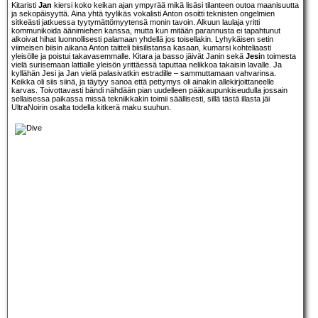
Kitaristi
Jan
kiersi koko keikan ajan ympyrää mikä lisäsi tilanteen outoa maanisuutta
ja sekopäisyyttä. Aina yhtä tyylikäs vokalisti Anton osoitti teknisten ongelmien
sitkeästi jatkuessa tyytymättömyytensä monin tavoin. Alkuun laulaja yritti
kommunikoida äänimiehen kanssa, mutta kun mitään parannusta ei tapahtunut
alkoivat hihat luonnollisesti palamaan yhdellä jos toisellakin. Lyhykäisen setin
viimeisen biisin aikana Anton taitteli biisilistansa kasaan, kumarsi kohteliaasti
yleisölle ja poistui takavasemmalle. Kitara ja basso jäivät Janin sekä
Jesi
n toimesta
vielä surisemaan lattialle yleisön yrittäessä taputtaa nelikkoa takaisin lavalle. Ja
kyllähän Jesi ja Jan vielä palasivatkin estradille – sammuttamaan vahvarinsa.
Keikka oli siis siinä, ja täytyy sanoa että pettymys oli ainakin allekirjoittaneelle
karvas. Toivottavasti bändi nähdään pian uudelleen pääkaupunkiseudulla jossain
sellaisessa paikassa missä tekniikkakin toimii säällisesti, sillä tästä illasta jäi
UltraNoirin osalta todella kitkerä maku suuhun.