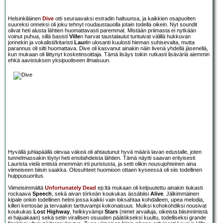
Helsinkiläinen
Dive
otti seuraavaksi estradin haltuunsa, ja kaikkien osapuolten
suureksi onneksi oli joku tehnyt roudaustauolla jotain todella oikein. Nyt soundit
olivat heti alusta lähtien huomattavasti paremmat. Mistään priimasta ei nytkään
voinut puhua, sillä basisti
Ville
n harvat taustalaulut tuntuivat välillä hukkuvan
jonnekin ja vokalisti/kitaristi
Lauri
n ulosanti kuulosti hieman suhisevalta, mutta
parannus oli silti huomattava. Dive oli kasvanut ainakin näin livenä yhdellä jäsenellä,
kun mukaan oli liittynyt kosketinsoittaja. Tämä lisäys toikin rutkasti lisäväriä aiemmin
ehkä aavistuksen yksipuoliseen ilmaisuun.
Hyvällä juhlapäällä olevaa väkeä oli ahtautunut hyvä määrä lavan edustalle, joten
tunnelmassakin löytyi heti ensitahdeista lähtien. Tämä näytti saavan erityisesti
Laurista vielä entistä enemmän irti puristusta, ja setti olikin nousujohteinen aina
viimeiseen biisin saakka. Olosuhteet huomioon ottaen kyseessä oli siis todellinen
huippusuoritus.
Viimeisimmältä
Unfortunately Dead
ep:ltä mukaan oli kelpuutettu ainakin tiukasti
rockaava
Speech
, sekä aivan törkeän koukukas ässäbiisi
Alive
. Jälkimmäinen
kipale onkin todellinen helmi jossa kaikki vain loksahtaa kohdalleen, upea melodia,
killeri kertosäe ja tervaakin tarttuvampi kokonaisuus. Muiksi kohokohdiksi nousivat
koukukas
Lost Highway
, helkkyvämpi
Stars
(nimet arvailuja, oikeista biisinnimistä
ei hajuakaan) sekä setin virallisen osuuden päätökseksi kuultu, todelliseksi grande