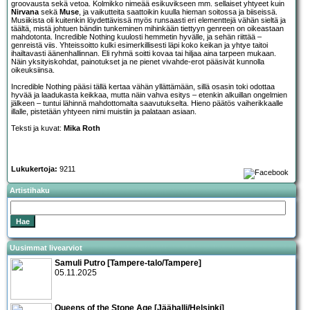
groovausta sekä vetoa. Kolmikko nimeää esikuvikseen mm. sellaiset yhtyeet kuin
Nirvana
sekä
Muse
, ja vaikutteita saattoikin kuulla hieman soitossa ja biiseissä.
Musiikista oli kuitenkin löydettävissä myös runsaasti eri elementtejä vähän sieltä ja
täältä, mistä johtuen bändin tunkeminen mihinkään tiettyyn genreen on oikeastaan
mahdotonta. Incredible Nothing kuulosti hemmetin hyvälle, ja sehän riittää –
genreistä viis. Yhteissoitto kulki esimerkillisesti läpi koko keikan ja yhtye taitoi
ihailtavasti äänenhallinnan. Eli ryhmä soitti kovaa tai hiljaa aina tarpeen mukaan.
Näin yksityiskohdat, painotukset ja ne pienet vivahde-erot pääsivät kunnolla
oikeuksiinsa.
Incredible Nothing pääsi tällä kertaa vähän yllättämään, sillä osasin toki odottaa
hyvää ja laadukasta keikkaa, mutta näin vahva esitys – etenkin alkuillan ongelmien
jälkeen – tuntui lähinnä mahdottomalta saavutukselta. Hieno päätös vaiherikkaalle
illalle, pistetään yhtyeen nimi muistiin ja palataan asiaan.
Teksti ja kuvat:
Mika Roth
Lukukertoja:
9211
Artistihaku
Uusimmat livearviot
Samuli Putro [Tampere-talo/Tampere]
05.11.2025
Queens of the Stone Age [Jäähalli/Helsinki]