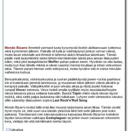
Mondo Bizarro
ihmetteli varmasti tuota kysymystä itsekin aloittaessaan soittonsa
siinä kymmenen jälkeen. Paikalle oli kyllä jo vääntäytynyt jonkun verran väkeä,
mutta lavan edustalle asti ihmisiä ei tahtonut aluksi ilmaantua laisinkaan. Tämän
päälle vielä laulumikkikin tahtoi lähteä kierrättämään ääntä joka ainoan tilaisuuden
tullen, mikä pisti laulaja/kitaristi
Woffe
n pahan paikan eteen. Hyvähän se olisi laulaa,
mutta kun ihan lähelle mikkiä ei oikein raaskisi mennä kivuliaan ja inhan vinkumisen
takia. Tilanne parani hieman setin edistyessä, mutta hyväksi sitä ei voinut missään
vaiheessa kutsua.
Bensankatkuista, viskintuoksuista ja suoran päällekäyvää power-rockia paahtava
trio ei kuitenkaan pienistä lannistunut, ja muutaman biisin jälkeen väkeä alkoikin jo
keräytyä paikalle. Välispiikkeihin ei juuri uhrattu aikaa ja niistä puolet hoituivat
rumpali
Vince
n toimesta. Vince hoiteli omalla tyylillään myös taustalaulut/huudot
niissä biiseissä joissa sellaisia kaivattiin. Basisti
Tiipii
n mikki näytti olevan täysin
mykkä, eikä sieltä paljoa laulutukea olisi tullutkaan. Lyhyen setin viimeiseksi siivuksi
oltiin säästetty tilaisuuteen sopiva
Last Rock’n’Roll Song
.
Mondo Bizarro erottui tällä erää illan muusta tarjonnasta aivan liikaa. Tämän osoitti
hyvin myös se, että suuri osa bändin yleisöstä lähti heti setin jälkeen pois koko
paikasta. Toivottavasti voin tulevaisuudessa katsastaa Mondo Bizarron kolmikon
täyden iskuvoiman vaikkapa
Godsplague
n tai jonkin muun vastaavan orkesterin
kera, vieläpä niin että tekniikkakin toimisi täysin.