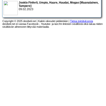
Jooklo Finferli, Umpio, Haare, Haudat, Mogao [Maanalainen,
Tampere]
09.02.2023
Copyright © 2025 desibeli.net | Kaikki oikeudet pidätetään |
Tietoa toimituksesta
desibeli.net ei vastaa Facebook-, Youtube- ja last.fm-linkkien sisällöstä eikä takaa niiden
sisältävän aiheeseen liittyvää materiaalia.