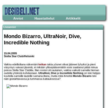
Arviot
Haastattelut
Artikkelit
Livearviot
Mondo Bizarro, UltraNoir, Dive,
Incredible Nothing
15.04.2005
Stella Star Club/Helsinki
Vaikka edellisiltana näkemäni
keikan
takia yöunet olivat jääneet lyhyiksi ja pieni
väsymys vaivasi jäseniä, ei mikään ylitsepääsemätön este saattanut pitää minua
poissa Stella Star Clubilta. Illan rosteri oli rautainen, vaikka vaikutti samalla hieman
oudolta yhdestä kohdastaan.
UltraNoir, Dive
ja
Incredible Nothing
on toki helppo
kuvitella samoille lauteille samana iltana, mutta mitä ihmettä
Mondo Bizarro
teki
näin gootahtavassa ja tummassa kattauksessa?