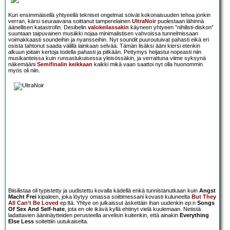
Kun ensimmäisellä yhtyeellä tekniset ongelmat söivät kokonaisuuden tehoa jonkin
verran, kärsi seuraavana soittanut tamperelainen
UltraNoir
puolestaan lähinnä
äänellisen katastrofin. Desibelin
valokeilassakin
käyneen yhtyeen ”nihilisti-diskon”
suuntaan taipuvainen musiikki nojaa minimalistisen vahvoissa tunnelmissaan
voimakkaasti soundeihin ja nyansseihin. Nyt soundit puuroutuivat pahasti eikä eri
osista tahtonut saada välillä lainkaan selvää. Tämän lisäksi ääni kiersi etenkin
alkuun joitain kertoja todella pahasti ja pitkään. Pettymys heijastui nopeasti niin
musikanteissa kuin runsaslukuisessa yleisössäkin, ja verrattuna viime syksynä
näkemääni
Semifinalin keikkaan
kaikki mikä vaan saattoi nyt olla huonommin
myös oli niin.
Biisilistaa oli typistetty ja uudistettu kovalla kädellä enkä tunnistanutkaan kuin
Angst
Macht Frei
kipaleen, joka löytyy omassa soittimessani kovasti kuluneelta
But They
All Can’t Be Loved
ep:ltä. Yhtye on julkaissut äskettäin ihan uudenkin ep:n
Songs
Of Sex And Self-hate
, jota en ole ikävä kyllä ehtinyt vielä kuulemaan. Netistä
ladattavien ääninäytteiden perusteella arvelisin kuitenkin, että ainakin
Everything
Else Less
soitettiin uutukaiselta.