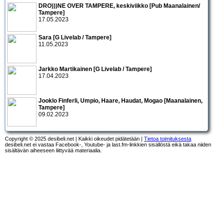
DRO)))NE OVER TAMPERE, keskiviikko [Pub Maanalainen/
Tampere]
17.05.2023
Sara [G Livelab / Tampere]
11.05.2023
Jarkko Martikainen [G Livelab / Tampere]
17.04.2023
Jooklo Finferli, Umpio, Haare, Haudat, Mogao [Maanalainen,
Tampere]
09.02.2023
Copyright © 2025 desibeli.net | Kaikki oikeudet pidätetään |
Tietoa toimituksesta
desibeli.net ei vastaa Facebook-, Youtube- ja last.fm-linkkien sisällöstä eikä takaa niiden
sisältävän aiheeseen liittyvää materiaalia.