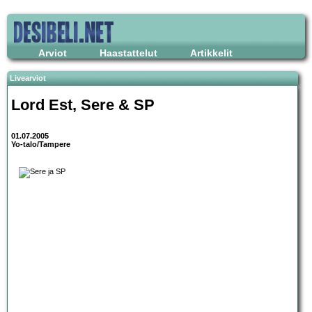
Arviot
Haastattelut
Artikkelit
Livearviot
Lord Est
,
Sere & SP
01.07.2005
Yo-talo/Tampere