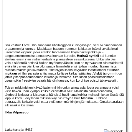
Sitä vastoin Lord Estin, tuon tanssihallireggaen kuningasäijän, setti oli nimenomaan
orgaaninen ja juureva. Maukkaan basson, rummun ja kitaran lisäksi lavalla loisti
useammat kiipparit, jotka etenkin tuoreemman levyn haitarijenkka ja –
tangotunnelmoinneissa nousevat kovaan kurssiin.
Heristä nyrkkii
sai kunnian
aloittaa, ensin ihan instrumentaalina ja maestron sisäänkutsuna. Ehkä tätä olisi
voinut säästellä setissä hiukan myöhempäänkin, kun se nyt vaan on niin mainio ralli
että sitä varten olisi kiva ollut saada lämmitellä ensin jollain muulla. Hitaammista
ralleista mainittujen lavatanssi –fiilistelyjen lisäksi levylläkin ihastelemani
Fiiliksen
mukaan
oli illan parasta antia, mutta kyllä se keikan päättänyt
Viskit ja rommit
on
jotain ylitsepääsemättömän letkeää ja tarttuvaa. Sitä sitten pääsi fiilistelemään
useampikin freestylen osaaja bändin kanssa, kun Lordi itse poistui takavasuriin.
Toisen mikkimiehen käyttö laajemminkin onkin ainoa asia, josta parannusta voisi
vielä hakea. Ihan kymppi keikka ei nimittäin ollut. Mainiosta biisimateriaalista,
täydestä lattiasta ja loistavasta bändistä huolimatta keikka meinasi hiukan lässähtää
loppua kohti. Levyllähän mikissä käy niin
Chyde
kuin
Mariska
... Ehkäpä
seuraavalle keikalle voisi ottaa vielä enemmänkin jengiä mukaan... Omalla sarallaan
silti näinkin loistavaa!
Ilkka Valpasvuo
Lukukertoja:
5437