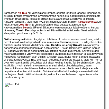
Tampereen
Yo-talo
piti vuosittaisen remppa-sapatin totuttuun tapaan juhannuksen
aikoihin. Entistä avaramman ja valoisamman henkiseksi saatu klubi kunnioitti uutta
ilmettään ilmaisbileillä, joissa oli erittäin hyviä ajankohtaisia esiintyjiä ja ilmaista
kaljaakin tarjottiin... taas meni hyvä ohrainen hukkaan. Mainion
kakkoslevynsä
juuri
julkistaneen
Lord Est
in ja yhteistyötään entistä sulavampaan suuntaan
kasvattaneiden
Sere
n ja
SP
:n eli Silkinpehmeen osuvuutta lisäsi vielä ensi kertaa
järjestetty
Turnin Fest
-hiphopfestivaali Härmälän leirintäalueella. Sieltä taisi olla
aika paljon porukkaa myös Yo:lla...
Skillsters
in rytmikkäiden levyilyiden tahdissa oli mukava nostaa tunnelmaa, vaikka
herrat innostuivatkin loppuillasta muun muassa
Nirvana
n pariin... Ei sillä, ettei sekin
putoaisi, mutta ainakin yllätti kovin.
Jimi Hendrix
ja
Lenny Kravitz
kävivät myös
sanomassa sanansa hopahtavan setin sekaan. Hyvän lämmittelyn jälkeen Sere ja
SP kapusivat lavalle ja deejiit poistuivat jättäen nauhan pyörimään. Kovasti uuden
materiaalin parissa viihtynyt mikkikaksikko täydentää hyvin toisiaan ja lava täyttyikin
mukavasti kahden ison äijän voimin. Chillattiin taas, mutta kuten sanottu, pääpaino
oli selkeästi tulevassa. Eikä ollenkaan pöllömpää settiä ole luvassa. Vielä kun herrat
ovat kotimaan kentillä pikkuhiljaa sitä aivan kovinta kastia. Tai Serehän sitä on ollut
jo pitkään. Hyvin yleisön mukaan ottanut setti ei ollut pituudella pilattu, vaan
pikemminkin tuntui että herrat hakevat lavatuntumaa tuleviin keitoksiin ja samalla
tietysti markkinoivat sitä itseään. Sinkkuja heiteltiin halukkaille ja meininki oli kaikin
puolin jees. Tosin näitäkin biisejä olisi joskus kiva kuulla hiukan orgaanisemmalla
tavalla esitettynä.