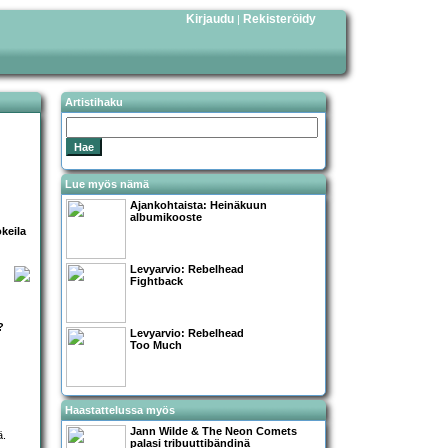
Kirjaudu
Rekisteröidy
|
Artistihaku
Lue myös nämä
Ajankohtaista: Heinäkuun
albumikooste
okeila
Levyarvio: Rebelhead
Fightback
?
Levyarvio: Rebelhead
Too Much
Haastattelussa myös
Jann Wilde & The Neon Comets
ä.
palasi tribuuttibändinä