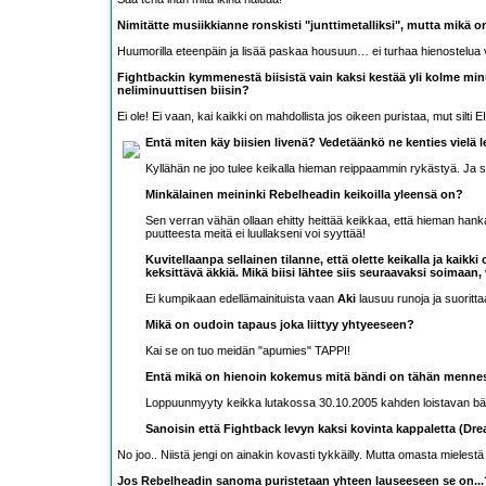
Nimitätte musiikkianne ronskisti "junttimetalliksi", mutta mikä on
Huumorilla eteenpäin ja lisää paskaa housuun… ei turhaa hienostelua v
Fightbackin kymmenestä biisistä vain kaksi kestää yli kolme minu
neliminuuttisen biisin?
Ei ole! Ei vaan, kai kaikki on mahdollista jos oikeen puristaa, mut silti EI
Entä miten käy biisien livenä? Vedetäänkö ne kenties viel
Kyllähän ne joo tulee keikalla hieman reippaammin rykästyä. Ja 
Minkälainen meininki Rebelheadin keikoilla yleensä on?
Sen verran vähän ollaan ehitty heittää keikkaa, että hieman hanka
puutteesta meitä ei luullakseni voi syyttää!
Kuvitellaanpa sellainen tilanne, että olette keikalla ja kaikk
keksittävä äkkiä. Mikä biisi lähtee siis seuraavaksi soimaan, 
Ei kumpikaan edellämainituista vaan
Aki
lausuu runoja ja suoritt
Mikä on oudoin tapaus joka liittyy yhtyeeseen?
Kai se on tuo meidän "apumies" TAPPI!
Entä mikä on hienoin kokemus mitä bändi on tähän menness
Loppuunmyyty keikka lutakossa 30.10.2005 kahden loistavan bändin l
Sanoisin että Fightback levyn kaksi kovinta kappaletta (Drea
No joo.. Niistä jengi on ainakin kovasti tykkäilly. Mutta omasta mielestä
Jos Rebelheadin sanoma puristetaan yhteen lauseeseen se on...