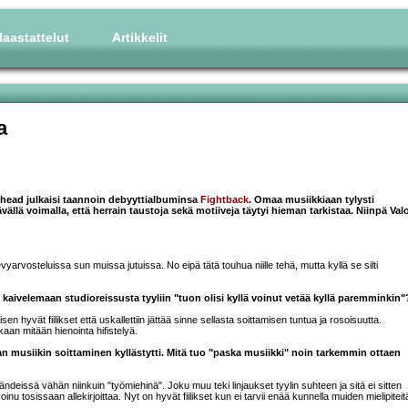
aastattelut
Artikkelit
a
lhead julkaisi taannoin debyyttialbuminsa
Fightback
. Omaa musiikkiaan tylysti
ävällä voimalla, että herrain taustoja sekä motiiveja täytyi hieman tarkistaa. Niinpä Val
evyarvosteluissa sun muissa jutuissa. No eipä tätä touhua niille tehä, mutta kyllä se silti
ies kaivelemaan studioreissusta tyyliin "tuon olisi kyllä voinut vetää kyllä paremminkin"
isen hyvät fiilikset että uskallettiin jättää sinne sellasta soittamisen tuntua ja rosoisuutta.
kaan mitään hienointa hifistelyä.
 musiikin soittaminen kyllästytti. Mitä tuo "paska musiikki" noin tarkemmin ottaen
ändeissä vähän niinkuin "työmiehinä". Joku muu teki linjaukset tyylin suhteen ja sitä ei sitten
nu tosissaan allekirjoittaa. Nyt on hyvät fiilikset kun ei tarvii enää kunnella muiden mielipiteit