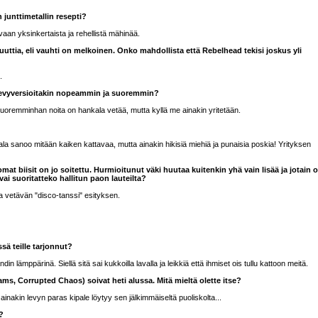
 junttimetallin resepti?
aan yksinkertaista ja rehellistä mähinää.
uttia, eli vauhti on melkoinen. Onko mahdollista että Rebelhead tekisi joskus yli
.
ä levyversioitakin nopeammin ja suoremmin?
suoremminhan noita on hankala vetää, mutta kyllä me ainakin yritetään.
la sanoo mitään kaiken kattavaa, mutta ainakin hikisiä miehiä ja punaisia poskia! Yrityksen
i omat biisit on jo soitettu. Hurmioitunut väki huutaa kuitenkin yhä vain lisää ja jotain 
vai suoritatteko hallitun paon lauteilta?
aa vetävän "disco-tanssi" esityksen.
ä teille tarjonnut?
ämppärinä. Siellä sitä sai kukkoilla lavalla ja leikkiä että ihmiset ois tullu kattoon meitä.
ms, Corrupted Chaos) soivat heti alussa. Mitä mieltä olette itse?
 ainakin levyn paras kipale löytyy sen jälkimmäiseltä puoliskolta...
?