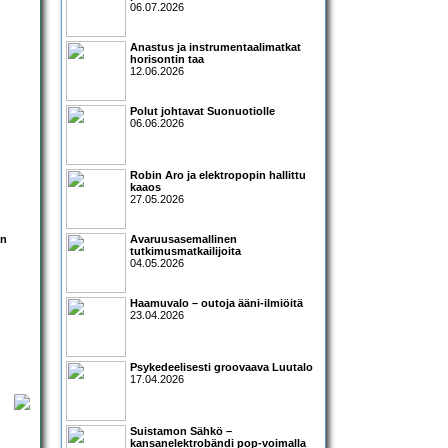
06.07.2026
Anastus ja instrumentaalimatkat
horisontin taa
12.06.2026
Polut johtavat Suonuotiolle
06.06.2026
Robin Aro ja elektropopin hallittu
kaaos
27.05.2026
on
Avaruusasemallinen
tutkimusmatkailijoita
04.05.2026
Haamuvalo – outoja ääni-ilmiöitä
23.04.2026
Psykedeelisesti groovaava Luutalo
17.04.2026
Suistamon Sähkö –
kansanelektrobändi pop-voimalla