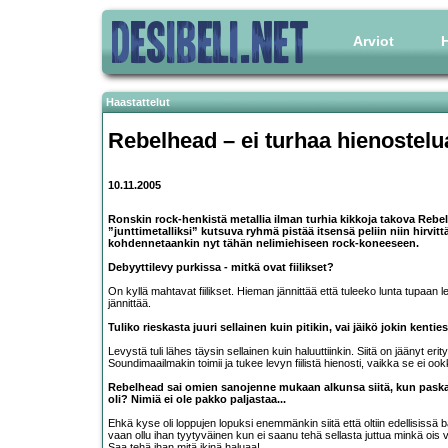
Arviot
H
Haastattelut
Rebelhead
– ei turhaa hienostelu
10.11.2005
Ronskin rock-henkistä metallia ilman turhia kikkoja takova Rebe
”junttimetalliksi” kutsuva ryhmä pistää itsensä peliin niin hirvitt
kohdennetaankin nyt tähän nelimiehiseen rock-koneeseen.
Debyyttilevy purkissa - mitkä ovat fiilikset?
On kyllä mahtavat fiilikset. Hieman jännittää että tuleeko lunta tupaan l
jännittää.
Tuliko rieskasta juuri sellainen kuin pitikin, vai jäikö jokin kent
Levystä tuli lähes täysin sellainen kuin haluuttiinkin. Siitä on jäänyt erity
Soundimaailmakin toimii ja tukee levyn fiilistä hienosti, vaikka se ei ook
Rebelhead sai omien sanojenne mukaan alkunsa siitä, kun paskan
oli? Nimiä ei ole pakko paljastaa...
Ehkä kyse oli loppujen lopuksi enemmänkin siitä että oltiin edellisissä b
vaan ollu ihan tyytyväinen kun ei saanu tehä sellasta juttua minkä ois voi
Saa tehä ihan mitä ikinä haluaa!