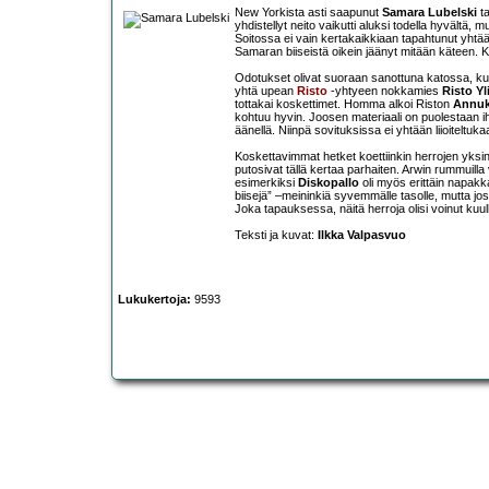
New Yorkista asti saapunut
Samara Lubelski
ta
yhdistellyt neito vaikutti aluksi todella hyvält
Soitossa ei vain kertakaikkiaan tapahtunut yhtää
Samaran biiseistä oikein jäänyt mitään käteen. Kyll
Odotukset olivat suoraan sanottuna katossa, ku
yhtä upean
Risto
-yhtyeen nokkamies
Risto Yl
tottakai koskettimet. Homma alkoi Riston
Annuk
kohtuu hyvin. Joosen materiaali on puolestaan iha
äänellä. Niinpä sovituksissa ei yhtään liioiteltu
Koskettavimmat hetket koettiinkin herrojen yksi
putosivat tällä kertaa parhaiten. Arwin rummuilla
esimerkiksi
Diskopallo
oli myös erittäin napakk
biisejä” –meininkiä syvemmälle tasolle, mutta jos h
Joka tapauksessa, näitä herroja olisi voinut kuul
Teksti ja kuvat:
Ilkka Valpasvuo
Lukukertoja:
9593