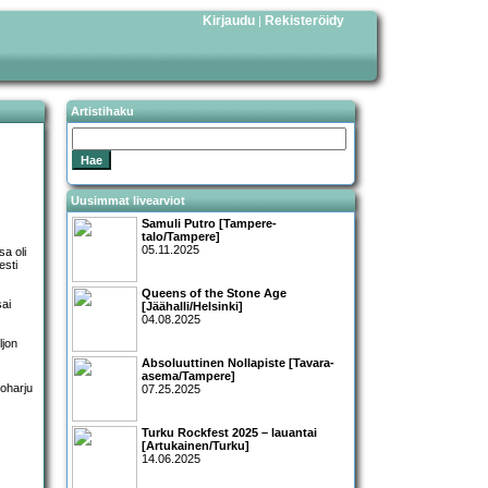
Kirjaudu
Rekisteröidy
|
Artistihaku
Uusimmat livearviot
Samuli Putro [Tampere-
talo/Tampere]
05.11.2025
a oli
esti
Queens of the Stone Age
ai
[Jäähalli/Helsinki]
04.08.2025
ljon
Absoluuttinen Nollapiste [Tavara-
asema/Tampere]
07.25.2025
Turku Rockfest 2025 – lauantai
[Artukainen/Turku]
14.06.2025