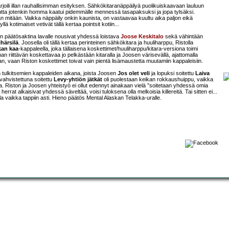
rjoili illan rauhallisimman esityksen. Sähkökitaranäppäilyä puolikuiskaavaan lauluun
ä, mutta jotenkin homma kaatui pidemmälle mennessä tasapaksuksi ja jopa tylsäksi.
n mitään. Vaikka näppäily onkin kaunista, on vastaavaa kuultu aika paljon eikä
ä kotimaiset vetivät tällä kertaa pointsit kotiin...
n päätösaktina lavalle nousivat yhdessä loistava
Joose Keskitalo
sekä vähintään
ihärsilä
. Joosella oli tällä kertaa perinteinen sähkökitara ja huuliharppu, Ristolla
an kaa
-kappaleella, joka tällaisena koskettimet/huuliharppu/kitara-versiona toimi
n riittävän koskettavaa jo pelkästään kitaralla ja Joosen värisevällä, ajattomalla
kaan, vaan Riston koskettimet toivat vain pientä lisämaustetta muutamiin kappaleisiin.
n tulkitsemien kappaleiden aikana, joista Joosen
Jos olet veli
ja lopuksi soitettu
Laiva
 vahvistettuna soitettu
Levy-yhtiön jätkät
oli puolestaan keikan rokkaushuippu, vaikka
a. Riston ja Joosen yhteistyö ei ollut edennyt ainakaan vielä ”soitetaan yhdessä omia
errat alkaisivat yhdessä säveltää, voisi tuloksena olla melkoisia killereitä. Tai sitten ei...
la vaikka tappiin asti. Hieno päätös Mental Alaskan Telakka-uralle.