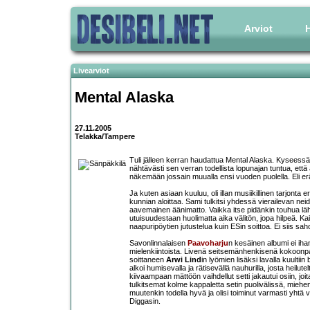
Arviot
H
Livearviot
Mental Alaska
27.11.2005
Telakka/Tampere
Tuli jälleen kerran haudattua Mental Alaska. Kyseessä
nähtävästi sen verran todellista lopunajan tuntua, ett
näkemään jossain muualla ensi vuoden puolella. Eli 
Ja kuten asiaan kuuluu, oli illan musiikillinen tarjonta 
kunnian aloittaa. Sami tulkitsi yhdessä vierailevan 
aavemainen äänimatto. Vaikka itse pidänkin touhua läh
utuisuudestaan huolimatta aika välitön, jopa hilpeä. Kai
naapuripöytien jutustelua kuin ESin soittoa. Ei siis saho
Savonlinnalaisen
Paavoharju
n kesäinen albumi ei ihan
mielenkiintoista. Livenä seitsemänhenkisenä kokoonpa
soittaneen
Arwi Lind
in lyömien lisäksi lavalla kuult
alkoi humisevalla ja rätisevällä nauhurilla, josta heilut
kiivaampaan mättöön vaihdellut setti jakautui osiin, jo
tulkitsemat kolme kappaletta setin puolivälissä, miehe
muutenkin todella hyvä ja olisi toiminut varmasti yhtä
Diggasin.