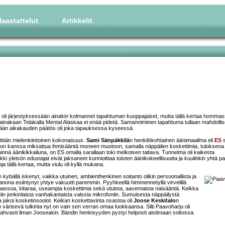
aastattelut
Artikkelit
 oli järjestyksessään ainakin kolmannet tapahtuman kuoppajaiset, mutta tällä kertaa hommass
ä ainakaan Telakalla Mental Alaskaa ei enää pidetä. Samanniminen tapahtuma tullaan mahdollis
erään aikakauden päätös oli joka tapauksessa kyseessä.
erittäin mielenkiintoinen kokonaisuus.
Sami Sänpäkkilä
n henkilökohtainen äänimaailma eli
ES
s
neidon kanssa miksattua ihmisääntä moneen muotoon, samalla näppäilen koskettimia, tuloksena
innä äänikikkailuna, on ES omalla sarallaan toki melkoisen taitava. Tunnelma oli kaikesta
kki yleisön edustajat eivät jaksaneet kunnioittaa toisten äänikokeellisuutta ja kuulinkin yhtä pa
ja tällä kertaa, mutta viulu oli kyllä mukana.
 kybällä iskenyt, vaikka utuinen, ambienthenkinen soitanto olikin persoonallista ja
nona esiintynyt yhtye vakuutti paremmin. Pyyhkeellä himmennetyllä virvelillä
iin bassoa, kitaraa, useampia koskettimia sekä utuista, aavemaista naisääntä. Keikka
eltiin jonkinlaista vanhakantaista valssia mikrofoniin. Sumuisesta näppäilystä
ita jakoi kosketinsoolot. Keikan koskettavinta osastoa oli
Joose Keskitalo
n
n värisevä tulkinta nyt on vain sen verran omaa luokkaansa. Silti Paavoharju oli
 vahvasti ilman Jooseakin. Bändin henkisyyden pystyi helposti aistimaan soitossa.