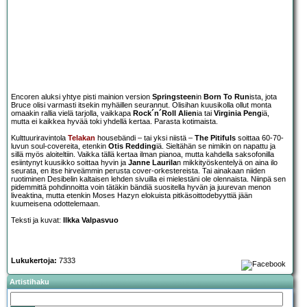
Encoren aluksi yhtye pisti mainion version
Springsteen
in
Born To Run
ista, jota
Bruce olisi varmasti itsekin myhäillen seurannut. Olisihan kuusikolla ollut monta
omaakin rallia vielä tarjolla, vaikkapa
Rock´n´Roll Alien
ia tai
Virginia Peng
iä,
mutta ei kaikkea hyvää toki yhdellä kertaa. Parasta kotimaista.
Kulttuuriravintola
Telakan
housebändi – tai yksi niistä –
The Pitifuls
soittaa 60-70-
luvun soul-covereita, etenkin
Otis Redding
iä. Sieltähän se nimikin on napattu ja
sillä myös aloiteltiin. Vaikka tällä kertaa ilman pianoa, mutta kahdella saksofonilla
esiintynyt kuusikko soittaa hyvin ja
Janne Laurila
n mikkityöskentelyä on aina ilo
seurata, en itse hirveämmin perusta cover-orkestereista. Tai ainakaan niiden
ruotiminen Desibelin kaltaisen lehden sivuilla ei mielestäni ole olennaista. Niinpä sen
pidemmittä pohdinnoitta voin tätäkin bändiä suositella hyvän ja juurevan menon
liveaktina, mutta etenkin Moses Hazyn elokuista pitkäsoittodebyyttiä jään
kuumeisena odottelemaan.
Teksti ja kuvat:
Ilkka Valpasvuo
Lukukertoja:
7333
Artistihaku