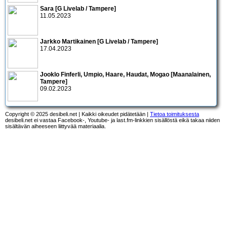
Sara [G Livelab / Tampere]
11.05.2023
Jarkko Martikainen [G Livelab / Tampere]
17.04.2023
Jooklo Finferli, Umpio, Haare, Haudat, Mogao [Maanalainen,
Tampere]
09.02.2023
Copyright © 2025 desibeli.net | Kaikki oikeudet pidätetään |
Tietoa toimituksesta
desibeli.net ei vastaa Facebook-, Youtube- ja last.fm-linkkien sisällöstä eikä takaa niiden
sisältävän aiheeseen liittyvää materiaalia.