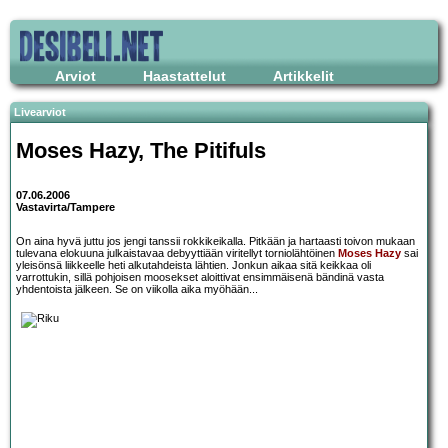
Arviot
Haastattelut
Artikkelit
Livearviot
Moses Hazy
,
The Pitifuls
07.06.2006
Vastavirta/Tampere
On aina hyvä juttu jos jengi tanssii rokkikeikalla. Pitkään ja hartaasti toivon mukaan
tulevana elokuuna julkaistavaa debyyttiään viritellyt torniolähtöinen
Moses Hazy
sai
yleisönsä liikkeelle heti alkutahdeista lähtien. Jonkun aikaa sitä keikkaa oli
varrottukin, sillä pohjoisen moosekset aloittivat ensimmäisenä bändinä vasta
yhdentoista jälkeen. Se on viikolla aika myöhään...