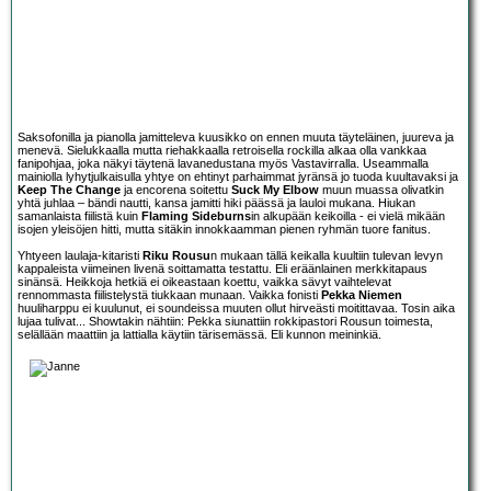
Saksofonilla ja pianolla jamitteleva kuusikko on ennen muuta täyteläinen, juureva ja
menevä. Sielukkaalla mutta riehakkaalla retroisella rockilla alkaa olla vankkaa
fanipohjaa, joka näkyi täytenä lavanedustana myös Vastavirralla. Useammalla
mainiolla lyhytjulkaisulla yhtye on ehtinyt parhaimmat jyränsä jo tuoda kuultavaksi ja
Keep The Change
ja encorena soitettu
Suck My Elbow
muun muassa olivatkin
yhtä juhlaa – bändi nautti, kansa jamitti hiki päässä ja lauloi mukana. Hiukan
samanlaista fiilistä kuin
Flaming Sideburns
in alkupään keikoilla - ei vielä mikään
isojen yleisöjen hitti, mutta sitäkin innokkaamman pienen ryhmän tuore fanitus.
Yhtyeen laulaja-kitaristi
Riku Rousu
n mukaan tällä keikalla kuultiin tulevan levyn
kappaleista viimeinen livenä soittamatta testattu. Eli eräänlainen merkkitapaus
sinänsä. Heikkoja hetkiä ei oikeastaan koettu, vaikka sävyt vaihtelevat
rennommasta fiilistelystä tiukkaan munaan. Vaikka fonisti
Pekka Niemen
huuliharppu ei kuulunut, ei soundeissa muuten ollut hirveästi moitittavaa. Tosin aika
lujaa tulivat... Showtakin nähtiin: Pekka siunattiin rokkipastori Rousun toimesta,
selällään maattiin ja lattialla käytiin tärisemässä. Eli kunnon meininkiä.