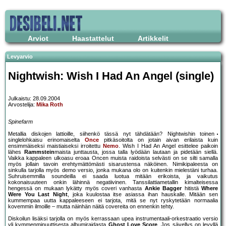
Arviot
Haastattelut
Artikkelit
Levyarvio
Nightwish: Wish I Had An Angel (single)
Julkaistu: 28.09.2004
Arvostelija:
Mika Roth
Spinefarm
Metallia diskojen lattioille, siihenkö tässä nyt tähdätään? Nightwishin toinen
singlelohkaisu erinomaiselta
Once
pitkäsoitolta on jotain aivan erilaista kuin
ensimmäiseksi maistiaiseksi irroitettu
Nemo
. Wish I Had An Angel esittelee paikoin
lähes
Rammstein
maista junttausta, jossa talla lyödään lautaan ja pidetään siellä.
Vaikka kappaleen ulkoasu eroaa Oncen muista raidoista selvästi on se silti samalla
myös jollain tavoin erehtymättömästi sisarustensa näköinen. Nimikipaleesta on
sinkulla tarjolla myös demo versio, jonka mukana olo on kuitenkin mielestäni turhaa.
Suhruisemmilla soundeilla ei saada luotua mitään erikoista, ja vaikutus
kokonaisuuteen onkin lähinnä negatiivinen. Tanssilattiametallin kimalteisessa
hengessä on mukaan lykätty myös coveri vanhasta
Ankie Bagger
hitistä
Where
Were You Last Night
, joka kuulostaa itse asiassa ihan hauskalle. Mitään sen
kummempaa uutta kappaleeseen ei tarjota, mitä se nyt ryskytetään normaalia
kovemmin ilmoille – mutta näinhän näitä covereita on ennenkin tehty.
Diskoilun lisäksi tarjolla on myös kerrassaan upea instrumentaali-orkestraatio versio
yli kymmenminuuttisesta albumiraidasta
Ghost Love Score
. Jos sävellys on levyllä