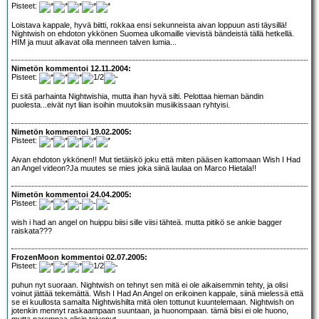
Pisteet:
Loistava kappale, hyvä biitti, rokkaa ensi sekunneista aivan loppuun asti täysillä!
Nightwish on ehdoton ykkönen Suomea ulkomaille vievistä bändeistä tällä hetkellä.
HIM ja muut alkavat olla menneen talven lumia...
Nimetön kommentoi 12.11.2004:
Pisteet:
Ei sitä parhainta Nightwishia, mutta ihan hyvä silti. Pelottaa hieman bändin
puolesta...eivät nyt liian isoihin muutoksiin musiikissaan ryhtyisi.
Nimetön kommentoi 19.02.2005:
Pisteet:
Aivan ehdoton ykkönen!! Mut tietäiskö joku että miten pääsen kattomaan Wish I Had
an Angel videon?Ja muutes se mies joka siinä laulaa on Marco Hietala!!
Nimetön kommentoi 24.04.2005:
Pisteet:
wish i had an angel on huippu biisi sille viisi tähteä. mutta pitikö se ankie bagger
raiskata???
FrozenMoon kommentoi 02.07.2005:
Pisteet:
puhun nyt suoraan. Nightwish on tehnyt sen mitä ei ole aikaisemmin tehty, ja olisi
voinut jättää tekemättä. Wish I Had An Angel on erikoinen kappale, siinä mielessä että
se ei kuullosta samalta Nightwishilta mitä olen tottunut kuuntelemaan. Nightwish on
jotenkin mennyt raskaampaan suuntaan, ja huonompaan. tämä biisi ei ole huono,