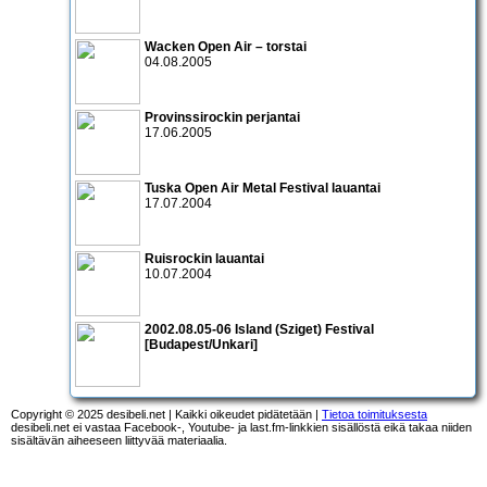
Wacken Open Air
– torstai
04.08.2005
Provinssirockin perjantai
17.06.2005
Tuska Open Air Metal Festival lauantai
17.07.2004
Ruisrockin lauantai
10.07.2004
2002.08.05-06 Island (Sziget) Festival
[Budapest/Unkari]
Copyright © 2025 desibeli.net | Kaikki oikeudet pidätetään |
Tietoa toimituksesta
desibeli.net ei vastaa Facebook-, Youtube- ja last.fm-linkkien sisällöstä eikä takaa niiden
sisältävän aiheeseen liittyvää materiaalia.