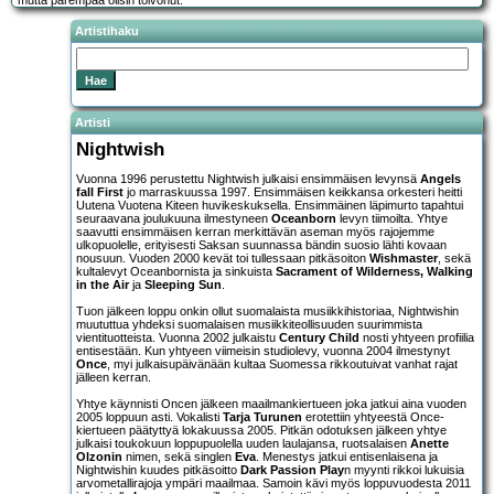
mutta parempaa olisin toivonut.
Artistihaku
Artisti
Nightwish
Vuonna 1996 perustettu Nightwish julkaisi ensimmäisen levynsä
Angels
fall First
jo marraskuussa 1997. Ensimmäisen keikkansa orkesteri heitti
Uutena Vuotena Kiteen huvikeskuksella. Ensimmäinen läpimurto tapahtui
seuraavana joulukuuna ilmestyneen
Oceanborn
levyn tiimoilta. Yhtye
saavutti ensimmäisen kerran merkittävän aseman myös rajojemme
ulkopuolelle, erityisesti Saksan suunnassa bändin suosio lähti kovaan
nousuun. Vuoden 2000 kevät toi tullessaan pitkäsoiton
Wishmaster
, sekä
kultalevyt Oceanbornista ja sinkuista
Sacrament of Wilderness, Walking
in the Air
ja
Sleeping Sun
.
Tuon jälkeen loppu onkin ollut suomalaista musiikkihistoriaa, Nightwishin
muututtua yhdeksi suomalaisen musiikkiteollisuuden suurimmista
vientituotteista. Vuonna 2002 julkaistu
Century Child
nosti yhtyeen profiilia
entisestään. Kun yhtyeen viimeisin studiolevy, vuonna 2004 ilmestynyt
Once
, myi julkaisupäivänään kultaa Suomessa rikkoutuivat vanhat rajat
jälleen kerran.
Yhtye käynnisti Oncen jälkeen maailmankiertueen joka jatkui aina vuoden
2005 loppuun asti. Vokalisti
Tarja Turunen
erotettiin yhtyeestä Once-
kiertueen päätyttyä lokakuussa 2005. Pitkän odotuksen jälkeen yhtye
julkaisi toukokuun loppupuolella uuden laulajansa, ruotsalaisen
Anette
Olzonin
nimen, sekä singlen
Eva
. Menestys jatkui entisenlaisena ja
Nightwishin kuudes pitkäsoitto
Dark Passion Play
n myynti rikkoi lukuisia
arvometallirajoja ympäri maailmaa. Samoin kävi myös loppuvuodesta 2011