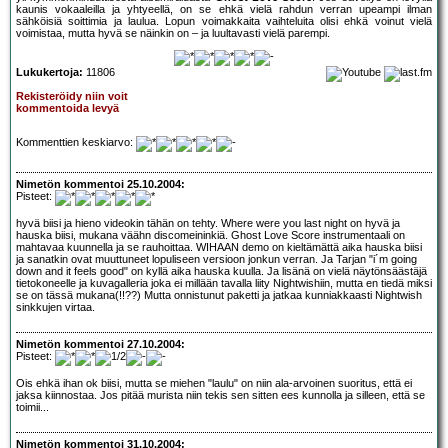
kaunis vokaaleilla ja yhtyeellä, on se ehkä vielä rahdun verran upeampi ilman
sähköisiä soittimia ja laulua. Lopun voimakkaita vaihteluita olisi ehkä voinut vielä
voimistaa, mutta hyvä se näinkin on – ja luultavasti vielä parempi.
Lukukertoja:
11806
Rekisteröidy niin voit
kommentoida levyä
Kommenttien keskiarvo:
Nimetön kommentoi 25.10.2004:
Pisteet:
hyvä biisi ja hieno videokin tähän on tehty. Where were you last night on hyvä ja
hauska biisi, mukana väähn discomeininkiä. Ghost Love Score instrumentaali on
mahtavaa kuunnella ja se rauhoittaa. WIHAAN demo on kieltämättä aika hauska biisi
ja sanatkin ovat muuttuneet lopuliseen versioon jonkun verran. Ja Tarjan "i´m going
down and it feels good" on kyllä aika hauska kuulla. Ja lisänä on vielä näytönsäästäjä
tietokoneelle ja kuvagalleria joka ei millään tavalla liity Nightwishiin, mutta en tiedä miksi
se on tässä mukana(!!??) Mutta onnistunut paketti ja jatkaa kunniakkaasti Nightwish
sinkkujen virtaa.
Nimetön kommentoi 27.10.2004:
Pisteet:
Ois ehkä ihan ok biisi, mutta se miehen "laulu" on niin ala-arvoinen suoritus, että ei
jaksa kiinnostaa. Jos pitää murista niin tekis sen sitten ees kunnolla ja silleen, että se
toimii...
Nimetön kommentoi 31.10.2004: