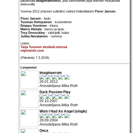
julkaistulla
Imagenaerum
illa, jota vahvistettiin jopa teeman mukaisella
elokuvalla.
Vuonna 2012 yhtyeen solistiksi vaihtui hollantilainen
Floor Jansen
.
Floor Jansen
- laulu
Tuomas Holopainen
- koskettimet
Emppu Vuorinen
- kitara
Marco Hietala
- basso ja laulu
Troy Donockley
- säkkipilli, huilut
Jukka Nevalainen
- rummut
Linkki:
Tarja Turunen desibeli.netissä
nightwish.com
(Päivitetty 7.3.2018)
Levyarviot
Imaginaerum
26.01.2012
Arvostelijana Mika Roth
Dark Passion Play
05.10.2007
Arvostelijana Mika Roth
Wish I Had An Angel (single)
28.09.2004
Arvostelijana Mika Roth
Once