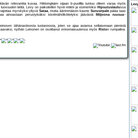
ävän relevanttia kuvaa. Hittisinglejen sijaan b-puolilla tuntuu olleen varaa myös
Levy
uovuuden tieltä. Levy on paikoitellen hyvin intiimi ja esimerkiksi
Hipsutuslaulu
ssa
 hajottaa myrskyksi yltyvä
Sataa
, mutta äärimmäisen kaunis
Surusirpale
palaa taas
aa ainoastaan perustylsäksi iskelmähölköttelyksi jäävästä
Miljoona ruusua
–
 Leinosen tähänastisesta tuotannosta, joten se ajaa asiansa sellaisenaan pienistä
euraavaksi, nythän Leinonen on osoittanut erinomaisuutensa myös
Risto
n rumpalina.