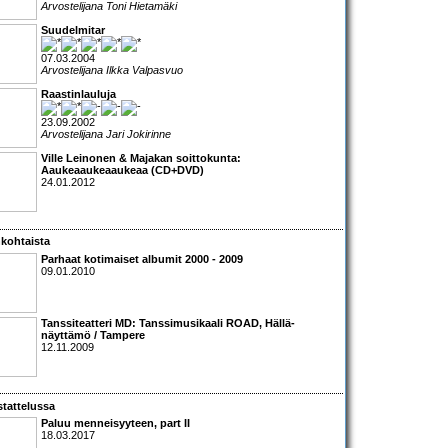
Arvostelijana Toni Hietamäki
Suudelmitar
07.03.2004
Arvostelijana Ilkka Valpasvuo
Raastinlauluja
23.09.2002
Arvostelijana Jari Jokirinne
Ville Leinonen & Majakan soittokunta:
Aaukeaaukeaaukeaa (CD+DVD)
24.01.2012
kohtaista
Parhaat kotimaiset albumit 2000 - 2009
09.01.2010
Tanssiteatteri MD: Tanssimusikaali ROAD
, Hällä-
näyttämö / Tampere
12.11.2009
tattelussa
Paluu menneisyyteen, part II
18.03.2017