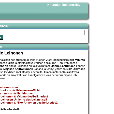
Kirjaudu
Rekisteröidy
|
stihaku
ti
lle Leinonen
alainen pop-trubaduuri, joka vuoden 2005 loppupuolella pisti
Valumo
-
eensä jäihin ja starttasi täysiverisen soolouran. Folk-yhtyeensä
lehdon
ohella Leinonen on keikkaillut mm.
Janne Lastumäen
kanssa
na,
Majakan soittokunnan
kanssa ja tehnyt yhdessä
Niko Ahvosen
sa levyllisen rocksteady-covereita. Omaa materiaalia sisältävillä
meilla on sukellettu niin avantgardeen kuin perinteisempään folk-
iinkin.
i:
eleinonen.com
book.com/villeleinonenofficial
agram.com/ville_leinonen_
e Leinonen & Valumo desibeli.netissä
e Leinosen Unilehto desibeli.netissä
e Leinonen & Niko Ahvonen desibeli.netissä
vitetty 13.2.2025)