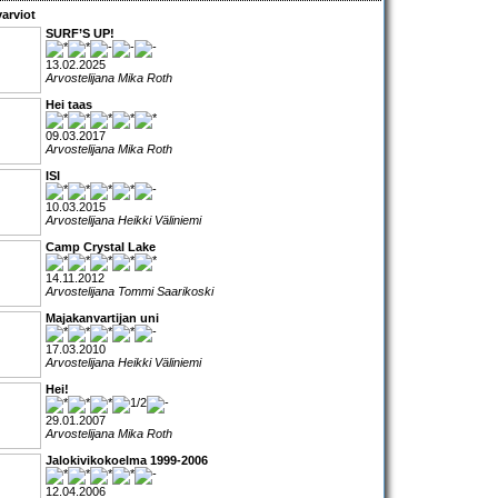
arviot
SURF’S UP!
13.02.2025
Arvostelijana Mika Roth
Hei taas
09.03.2017
Arvostelijana Mika Roth
ISI
10.03.2015
Arvostelijana Heikki Väliniemi
Camp Crystal Lake
14.11.2012
Arvostelijana Tommi Saarikoski
Majakanvartijan uni
17.03.2010
Arvostelijana Heikki Väliniemi
Hei!
29.01.2007
Arvostelijana Mika Roth
Jalokivikokoelma 1999-2006
12.04.2006