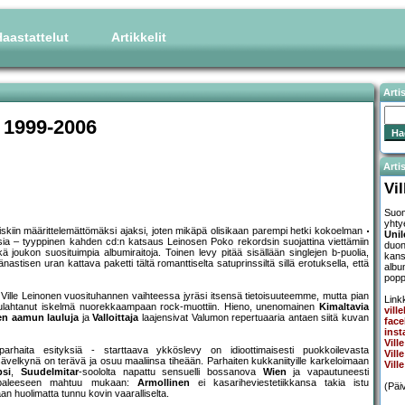
aastattelut
Artikkelit
Arti
a 1999-2006
Artis
Vi
Suom
yhty
 tiskiin määrittelemättömäksi ajaksi, joten mikäpä olisikaan parempi hetki kokoelman
Uni
ksia – tyyppinen kahden cd:n katsaus Leinosen Poko rekordsin suojattina viettämiin
duo
 joukon suosituimpia albumiraitoja. Toinen levy pitää sisällään singlejen b-puolia,
kans
stisen uran kattava paketti tältä romanttiselta satuprinssiltä sillä erotuksella, että
albu
popp
Ville Leinonen vuosituhannen vaihteessa jyräsi itsensä tietoisuuteemme, mutta pian
Linkk
 kulahtanut iskelmä nuorekkaampaan rock-muottiin. Hieno, unenomainen
Kimaltavia
vill
n aamun lauluja
ja
Valloittaja
laajensivat Valumon repertuaaria antaen siitä kuvan
face
inst
Vill
haita esityksiä - starttaava ykköslevy on idioottimaisesti puokkoilevasta
Vill
ävelkynä on terävä ja osuu maaliinsa tiheään. Parhaiten kukkaniityille karkeloimaan
Vill
psi
,
Suudelmitar
-soololta napattu sensuelli bossanova
Wien
ja vapautuneesti
appaleeseen mahtuu mukaan:
Armollinen
ei kasariheviestetiikkansa takia istu
(Päi
n huolimatta tunnu kovin vaaralliselta.