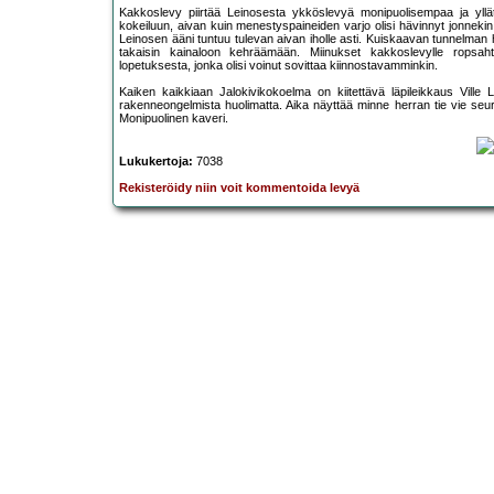
Kakkoslevy piirtää Leinosesta ykköslevyä monipuolisempaa ja yllätt
kokeiluun, aivan kuin menestyspaineiden varjo olisi hävinnyt jonnekin l
Leinosen ääni tuntuu tulevan aivan iholle asti. Kuiskaavan tunnelman
takaisin kainaloon kehräämään. Miinukset kakkoslevylle ropsaht
lopetuksesta, jonka olisi voinut sovittaa kiinnostavamminkin.
Kaiken kaikkiaan Jalokivikokoelma on kiitettävä läpileikkaus Ville
rakenneongelmista huolimatta. Aika näyttää minne herran tie vie s
Monipuolinen kaveri.
Lukukertoja:
7038
Rekisteröidy niin voit kommentoida levyä