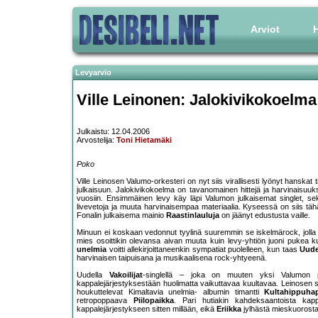
Arviot
H
Levyarvio
Ville Leinonen: Jalokivikokoelm
Julkaistu: 12.04.2006
Arvostelija:
Toni Hietamäki
Poko
Ville Leinosen Valumo-orkesteri on nyt siis virallisesti lyönyt hanskat
julkaisuun. Jalokivikokoelma on tavanomainen hittejä ja harvinaisuu
vuosiin. Ensimmäinen levy käy läpi Valumon julkaisemat singlet, sekä
livevetoja ja muuta harvinaisempaa materiaalia. Kyseessä on siis tähäna
Fonalin julkaisema mainio
Raastinlauluja
on jäänyt edustusta vaille.
Minuun ei koskaan vedonnut tyylinä suuremmin se iskelmärock, jolla 
mies osoittikin olevansa aivan muuta kuin levy-yhtiön juoni pukea
unelmia
voitti allekirjoittaneenkin sympatiat puolelleen, kun taas
Uude
harvinaisen taipuisana ja musikaalisena rock-yhtyeenä.
Uudella
Vakoilijat
-singlellä – joka on muuten yksi Valumon par
kappalejärjestyksestään huolimatta vaikuttavaa kuultavaa. Leinosen s
houkuttelevat Kimaltavia unelmia- albumin timantti
Kultahippuha
retropoppaava
Piilopaikka
. Pari hutiakin kahdeksaantoista k
kappalejärjestykseen sitten millään, eikä
Eriikka
jylhästä mieskuorostaa