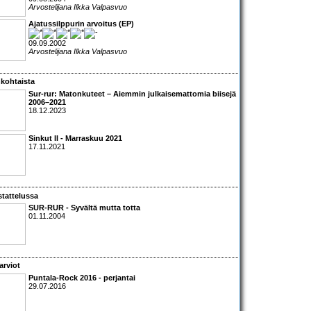
Arvostelijana Ilkka Valpasvuo
Ajatussilppurin arvoitus (EP)
09.09.2002
Arvostelijana Ilkka Valpasvuo
kohtaista
Sur-rur: Matonkuteet – Aiemmin julkaisemattomia biisejä
2006–2021
18.12.2023
Sinkut II - Marraskuu 2021
17.11.2021
tattelussa
SUR-RUR
- Syvältä mutta totta
01.11.2004
arviot
Puntala-Rock 2016 - perjantai
29.07.2016