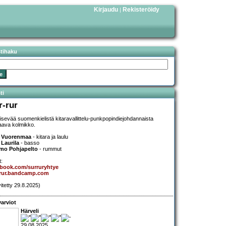
Kirjaudu
Rekisteröidy
|
stihaku
ti
r-rur
sevää suomenkielistä kitaravallittelu-punkpopindiejohdannaista
aava kolmikko.
e Vuorenmaa
- kitara ja laulu
e Laurila
- basso
mo Pohjapelto
- rummut
t:
ebook.com/surruryhtye
-rur.bandcamp.com
vitetty 29.8.2025)
arviot
Härveli
29.08.2025