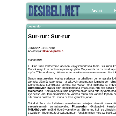
Arviot
H
Levyarvio
Sur-rur: Sur-rur
Julkaistu: 24.04.2010
Arvostelija:
Ilkka Valpasvuo
Morjekords
Ei ikinä tullut lehteemme arvioon vinyylimuodossa tämä Sur-rurin k
Onneksi nyt kun porilainen pienlevy-yhtiö Morjekords on osuvasti ap
myös CD-muodossa, pääsee lehtemmekin sanomaan sanasen tästä koti
Sanon mestareiden, koska surisevan ja tahallisen demomaisella lo-fi-o
aiempia plättyjä raaempaan ja alkuvoimaisempaan jumitukseen siirtyny
tunnistettavia kulmikkaita askelia soi vähän joka kulmalla ja yhty
Uurnapölyjen paluu
oltiin popeimmassa ilmaisuissa niin sitä palveli 
Maisemaa
n. Kakkalevyn suurin ongelma onkin siinä että hyvästä kaav
kyseessä olisi toki omaleimaisen värikäs mutta silti kannen tapaan p
silti mitään paskaa ole, mutta hiukan kylmäksi jättää…
Tottakai Sur-rurin kaltaisen omaehtoisen toimijan viinestä irtoaa t
seesteisemmät surinahaaveilut,
Pitsasodan
töksäyttävä kertsip
Mökkihöperö
n mökkihöperö ytimekkyys. Silti tuntuu kuin se viimeisi
saa biisien imuun päästä vaikuttamaan. Ainakin minun korvaani selkeä 