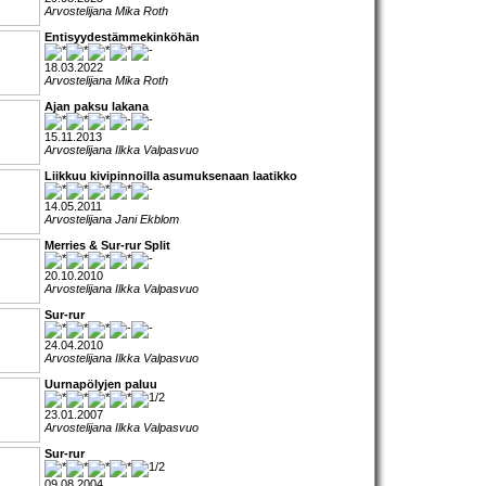
Arvostelijana Mika Roth
Entisyydestämmekinköhän
18.03.2022
Arvostelijana Mika Roth
Ajan paksu lakana
15.11.2013
Arvostelijana Ilkka Valpasvuo
Liikkuu kivipinnoilla asumuksenaan laatikko
14.05.2011
Arvostelijana Jani Ekblom
Merries & Sur-rur Split
20.10.2010
Arvostelijana Ilkka Valpasvuo
Sur-rur
24.04.2010
Arvostelijana Ilkka Valpasvuo
Uurnapölyjen paluu
23.01.2007
Arvostelijana Ilkka Valpasvuo
Sur-rur
09.08.2004