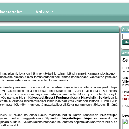
aastattelut
Artikkelit
Arti
Artis
Su
Rämi
veiv
olmas albumi, joka on hämmentävästi jo toinen bändin nimeä kantava pitkäsoitto.
rillipäivänä suoltanut ulos tämän sateenkaarikakkaa kannessaan vääntävän jötkäleen
Vill
maisen lo-fi-punkin mestareiden tuoreimmasta.
Vill
Kim
tteella junnaavan trion soundi on edelleen täysin tunnistettava ja originelli. Jopa
t paketti toimii siinä mielessä erinomaisesti, että vain ja ainoastaan Sur-ruriksi
Linki
een karun väreilevä näkemys on paljaana lautasella. Mutta jos edellisellä levyllä
fac
myös parhaat biisit -
Kaivostyöläisestä
Puujuna
n kautta
Haaveisiin
,
Sokkelo
on ja
sur
asta huolimatta biisimateriaali ei lähde lainkaan yhtä komeaan lentoon. Tuntuu kuin
arempaan käyttöön menneestä materiaalista ylijäänyt puristuksen jälkituote. Ei tämä
(Päi
älläkin 18 raidan kokonaisuudella mainioita hetkiä, kuten rauhallisen
Paloittelija
n
Levy
yörre, laiskan reggaehtavan
Sipseihin kirjoitettujen kirjeiden
velmuilu tai
n pisara puuttuisi. Vaikka kuinka mennään kauemmas popimmista kaarteista niin ei se
välikausitakki.