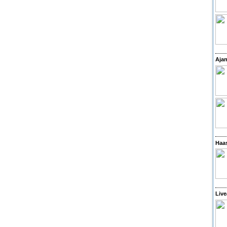
Ajan
Haas
Live