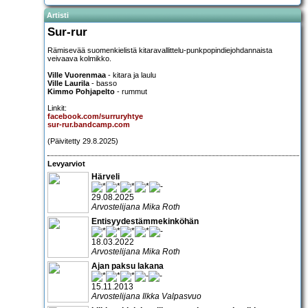
Artisti
Sur-rur
Rämisevää suomenkielistä kitaravallittelu-punkpopindiejohdannaista
veivaava kolmikko.
Ville Vuorenmaa
- kitara ja laulu
Ville Laurila
- basso
Kimmo Pohjapelto
- rummut
Linkit:
facebook.com/surruryhtye
sur-rur.bandcamp.com
(Päivitetty 29.8.2025)
Levyarviot
Härveli
29.08.2025
Arvostelijana Mika Roth
Entisyydestämmekinköhän
18.03.2022
Arvostelijana Mika Roth
Ajan paksu lakana
15.11.2013
Arvostelijana Ilkka Valpasvuo