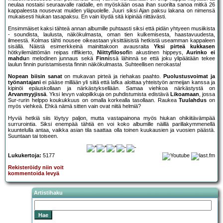
neulaa nostaisi seuraavalle raidalle, en myöskään osaa ihan suorilta sanoa mitkä 26
kappaleesta nousevat muiden yläpuolelle. Juuri siksi Ajan paksu lakana on nimensä
mukaisesti hiukan tasapaksu. En vain löydä sitä kipinää riittävästi.
Ensimmäiset kaksi tähteä annan albumille puhtaasti siksi että pidän yhtyeen musiikista
- soundista, laulusta, näkökulmasta, oman tien kulkemisesta, haastavuudesta,
ilmeestä. Kolmas tähti nousee oikeastaan yksittäisistä hetkistä useamman kappaleen
sisällä. Näistä esimerkkeinä mainittakoon avausraita
Yksi pirteä kukkasen
hötkyilemättömän reipas riffikierto,
Niittyfilosofi
n akustinen hippeys,
Aurinko ei
mahdu
n melodinen junnaus sekä
Finni
ssä lähinnä se että joku ylipäätään tekee
laulun finnin puristamisesta finnin näkökulmasta. Suhteellisen nerokasta!
Nopean biisin sanat
on mukavan pirteä ja riehakas paahto.
Puolustusvoimat ja
työnantajani
ei pääse millään yli siitä että lafka aloittaa yhteistyön armeijan kanssa ja
kipinöi epäuskollaan ja närkästyksellään. Samaa viehkoa närkästystä on
Arvanmyyjissä
. Yksi levyn valopilkkuja on puhdistumista edistävä
Likoamaan
, jossa
Sur-rurin helppo koukukkuus on omalla korkealla tasollaan. Raukea
Tuulahdus
on
myös viehkeä. Ehkä nämä sitten vain ovat niitä helmiä?
Hyviä hetkiä siis löytyy paljon, mutta vastapainona myös hiukan ohikiitävämpää
surrurointia. Siksi enempää tähtiä en voi koko albumille näillä parillakymmenellä
kuuntelulla antaa, vaikka asian tila saattaa olla toinen kuukausien ja vuosien päästä.
Suuntaan tai toiseen.
Lukukertoja:
5177
Rekisteröidy niin voit
kommentoida levyä
Artistihaku