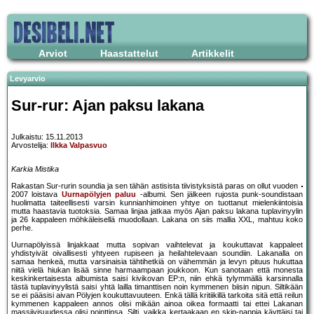
Arviot
Haastattelut
Artikkelit
Levyarvio
Sur-rur: Ajan paksu lakana
Julkaistu: 15.11.2013
Arvostelija:
Ilkka Valpasvuo
Karkia Mistika
Rakastan Sur-rurin soundia ja sen tähän astisista tiivistyksistä paras on ollut vuoden
2007 loistava
Uurnapölyjen paluu
-albumi. Sen jälkeen rujosta punk-soundistaan
huolimatta taiteellisesti varsin kunnianhimoinen yhtye on tuottanut mielenkiintoisia
mutta haastavia tuotoksia. Samaa linjaa jatkaa myös Ajan paksu lakana tuplavinyylin
ja 26 kappaleen möhkäleisellä muodollaan. Lakana on siis mallia XXL, mahtuu koko
perhe.
Uurnapölyissä linjakkaat mutta sopivan vaihtelevat ja koukuttavat kappaleet
yhdistyivät oivallisesti yhtyeen rupiseen ja heilahtelevaan soundiin. Lakanalla on
samaa henkeä, mutta varsinaisia tähtihetkiä on vähemmän ja levyn pituus hukuttaa
niitä vielä hiukan lisää sinne harmaampaan joukkoon. Kun sanotaan että monesta
keskinkertaisesta albumista saisi kivikovan EP:n, niin ehkä tylymmällä karsinnalla
tästä tuplavinyylistä saisi yhtä lailla timanttisen noin kymmenen biisin nipun. Siltikään
se ei pääsisi aivan Pölyjen koukuttavuuteen. Enkä tällä kritiikillä tarkoita sitä että reilun
kymmenen kappaleen annos olisi mikään ainoa oikea formaatti tai ettei Lakanan
massiivisuudessa olisi pointtinsa. Silti, vaikka kertaakaan en skip-nappia käyttäisi tai