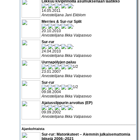
Liikkuu kivipinnoilla asumuksenaan laatikko
14.05.2011
Arvostelijana Jani Ekblom
Merries & Sur-rur Split
20.10.2010
Arvostelijana Ilkka Valpasvuo
Sur-rur
24.04.2010
Arvostelijana Ilkka Valpasvuo
Uurnapölyjen paluu
23.01.2007
Arvostelijana Ilkka Valpasvuo
Sur-rur
09.08.2004
Arvostelijana Ilkka Valpasvuo
Ajatussilppurin arvoitus (EP)
09.09.2002
Arvostelijana Ilkka Valpasvuo
Ajankohtaista
Sur-rur: Matonkuteet – Aiemmin julkaisemattomia
biisejä 2006–2021