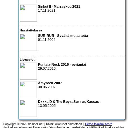
Sinkut II - Marraskuu 2021
17.11.2021
Haastattelussa
SUR-RUR
- Syvältä mutta totta
01.11.2004
Livearviot
Puntala-Rock 2016 - perjantai
29.07.2016
Ämyrock 2007
30.06.2007
Dxxxa D & The Boys
,
Sur-rur
,
Kaucas
13.05.2005
Copyright © 2025 desibeli.net | Kaikki oikeudet pidätetään |
Tietoa toimituksesta
desibeli.net ei vastaa Facebook-, Youtube- ja last.fm-linkkien sisällöstä eikä takaa niiden