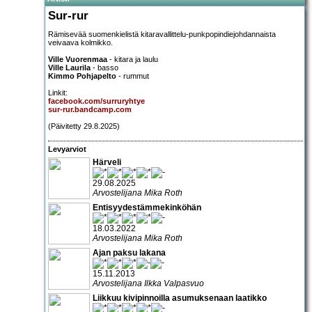
Sur-rur
Rämisevää suomenkielistä kitaravallittelu-punkpopindiejohdannaista
veivaava kolmikko.
Ville Vuorenmaa
- kitara ja laulu
Ville Laurila
- basso
Kimmo Pohjapelto
- rummut
Linkit:
facebook.com/surruryhtye
sur-rur.bandcamp.com
(Päivitetty 29.8.2025)
Levyarviot
Härveli
29.08.2025
Arvostelijana Mika Roth
Entisyydestämmekinköhän
18.03.2022
Arvostelijana Mika Roth
Ajan paksu lakana
15.11.2013
Arvostelijana Ilkka Valpasvuo
Liikkuu kivipinnoilla asumuksenaan laatikko