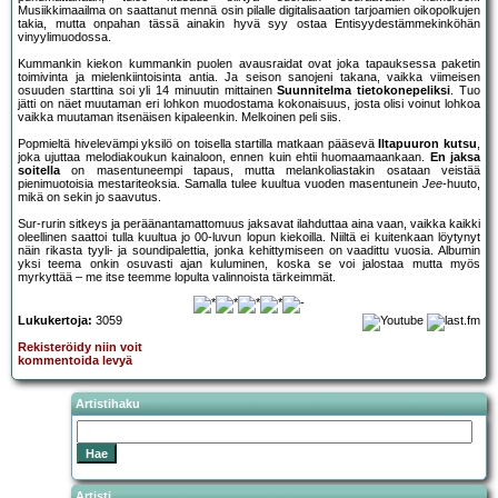
Musiikkimaailma on saattanut mennä osin pilalle digitalisaation tarjoamien oikopolkujen
takia, mutta onpahan tässä ainakin hyvä syy ostaa Entisyydestämmekinköhän
vinyylimuodossa.
Kummankin kiekon kummankin puolen avausraidat ovat joka tapauksessa paketin
toimivinta ja mielenkiintoisinta antia. Ja seison sanojeni takana, vaikka viimeisen
osuuden starttina soi yli 14 minuutin mittainen
Suunnitelma tietokonepeliksi
. Tuo
jätti on näet muutaman eri lohkon muodostama kokonaisuus, josta olisi voinut lohkoa
vaikka muutaman itsenäisen kipaleenkin. Melkoinen peli siis.
Popmieltä hivelevämpi yksilö on toisella startilla matkaan pääsevä
Iltapuuron kutsu
,
joka ujuttaa melodiakoukun kainaloon, ennen kuin ehtii huomaamaankaan.
En jaksa
soitella
on masentuneempi tapaus, mutta melankoliastakin osataan veistää
pienimuotoisia mestariteoksia. Samalla tulee kuultua vuoden masentunein
Jee
-huuto,
mikä on sekin jo saavutus.
Sur-rurin sitkeys ja peräänantamattomuus jaksavat ilahduttaa aina vaan, vaikka kaikki
oleellinen saattoi tulla kuultua jo 00-luvun lopun kiekoilla. Niiltä ei kuitenkaan löytynyt
näin rikasta tyyli- ja soundipalettia, jonka kehittymiseen on vaadittu vuosia. Albumin
yksi teema onkin osuvasti ajan kuluminen, koska se voi jalostaa mutta myös
myrkyttää – me itse teemme lopulta valinnoista tärkeimmät.
Lukukertoja:
3059
Rekisteröidy niin voit
kommentoida levyä
Artistihaku
Artisti