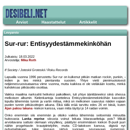
Arviot
Haastattelut
Artikkelit
Levyarvio
Sur-rur: Entisyydestämmekinköhän
Julkaistu: 18.03.2022
Arvostelija:
Mika Roth
If Society / Joteskii Groteskii / Roku Records
Lapualla vuonna 1996 perustettu Sur-rur on kulkenut pitkän matkan rockin, punkin,
indien ja ties minkä pientareita suosien. Yhtye vietti pienimuotoisesti
neljännesvuosisataansa viime vuonna, mutta kaikkea ei ole vieläkään koettu, minkä
kahdeksas pitkäsoitto osoittaa.
Vaikka maailma narksahti hetkeksi paikoilleen, tuli yhtye äänittäneeksi siinä ohessa
melkoisen albumin. Kielenkantoja koetteleva Entisyydestämmekinköhän kasvoikin
lopulta lähemmäs tunnin ja vartin mittaa, mikä on melkoinen saavutus näiden vajaan
puolen tunnin pitkäsoittojen aikana. Eikä tällä erää tarvittu edes 26 eri biisiä, kuten
Ajan paksu lakana
-kiekon kanssa, vaan mitta täyttyi jo 14 raidan voimin.
Onko enemmän siis enemmän ja olisiko vaikka lähemmäs seitsemää minuuttia
huitovasta
Lanka reprise
siivusta voinut leikata kitaravaelteluja pois? Mikäli
arvioitavana sattuisi olemaan vinyylilevy, päättyisi ensimmäisen kiekon B-puoli juuri
näihin progehtaviin krautpiirtelyihin, mutta CD-laitoksen kanssa, digistä nyt
puhumattakaan, tulee kiusaus siirtyä suoraan seuraavaan numeroon.