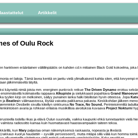
aastattelut
Artikkelit
mes of Oulu Rock
en hankkeen eräänlainen välitilinpäätös on kahden cd:n mittainen Black Gold kokoelma, joka 
onia eri laitoja. Tämä lavea kenttä on jaettu vielä ylimalkaisesti kahtia siten, että kevyempi m
aan jälkimmäiseltä lätyltä.
uiksi käyneitä nimiä joista mm. energinen punkrock retkue
The Driven Dynamo
erottuu selväs
, ensimmäisellä kotimaisella rappaava
Alkupiste
ja sielukkaasti popahtava
Grand Manoeuvr
 tyylien kirjo on melkoinen, säilyy punainen lanka halki biisilistan hyvin otteessa. Jopa
Katv
n ja
Beatles
in välimaastossa, löytää vaivatta paikkansa pakasta. Keskikohdan jälkeen meno
aiemminkin Desibelin sivuilla kiitellyn sinkkunsa
No Trace, No Sound.
Perinteisimmiltä laduilta
lenkiintoisen avaria ja rohkean erilaisia musiikillisia aivoituksia kuvaava
Project Nokturni
hyp
usteella todella rikas ja elävä Oulun suunnalla, vaikka kaupunki ehkä tunnetaankin vielä h
 valmista radiosoitto kamaa kuin huomattavasti haastavampaakin taiteen tekoa.
kkärillä, kun
Mary
paljastaa oman näkemyksensä raskaasta, nopeasta ja ilkeästä
 (
rakkaus kuoli ja haudattiin – syvälle perseeseen!
), mutta mitäpä sillä väliä kun homma toimii.
ttuu alkumetreille sijoitettuna vielä entistä selvemmin ympäristöstään. Koko revohkan