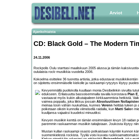
Arviot
H
Ajankohtaista
CD:
Black Gold – The Modern Ti
24.11.2006
Rockpolis Oulu starttasi maaliskuun 2005 alussa ja tämän kaksivuotis
oululaista rock-musiikkia vuodelta 2006.
Kokoelma esittelee 36 tuoretta artistia, jotka edustavat musiikkikentän m
on sijoitettu ensimmäiselle kiekolle ja raskaampi rytyytys löytyy puolest
Kevyemmällä puoliskolla kuullaan monia Desibelinkin sivuilta tut
edukseen. Erilaisuutta bassoisemmalla tavalla korostava
Plan E
vastaavat myös kukin alkutaipaleen kirkkaammista hetkistä. Vaikka
vaimea poppailu, joka liikkuu jossain
Absoluuttisen Nollapiste
e
meinaa tosin vähän nuukahtaa, kunnes
Verenn
heittää tuleen jo 
poiketaan oikein kunnolla viimeisellä raidalla, kun
Matti Salo
n mie
kuulijansa vajaaksi kuudeksi minuutiksi.
Kevyen musiikin kenttä on tämän ensimmäisen levyn 18 raidan per
paremmin raskaamman musiikin taitajistaan. Joukosta löytyy niin
Mustan kullan raskaampi osasto potkaistaan käyntiin kunnon kär
suomenkielestä rockista. Tyyliä voisi kuvata ruokkoamattomaksi
Kiekon nimekkäin orkesteri on eittämättä
Poisonblack
, joka ero