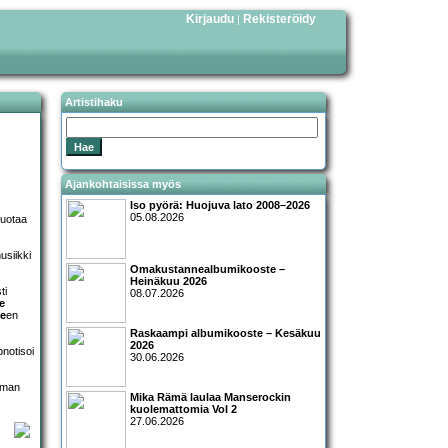
Kirjaudu
Rekisteröidy
|
Artistihaku
Ajankohtaisissa myös
Iso pyörä: Huojuva lato 2008–2026
05.08.2026
luotaa
usiikki
Omakustannealbumikooste –
Heinäkuu 2026
ti
08.07.2026
e
e
en
Raskaampi albumikooste – Kesäkuu
2026
notisoi
30.06.2026
ieman
Mika Rämä laulaa Manserockin
kuolemattomia Vol 2
27.06.2026