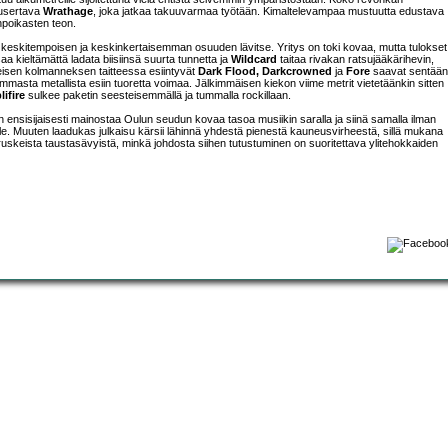
 pusertava
Wrathage
, joka jatkaa takuuvarmaa työtään. Kimaltelevampaa mustuutta edustava
npoikasten teon.
an keskitempoisen ja keskinkertaisemman osuuden lävitse. Yritys on toki kovaa, mutta tulokset
aa kieltämättä ladata biisiinsä suurta tunnetta ja
Wildcard
taitaa rivakan ratsujääkärihevin,
eisen kolmanneksen taitteessa esiintyvät
Dark Flood, Darkcrowned
ja
Fore
saavat sentään
masta metallista esiin tuoretta voimaa. Jälkimmäisen kiekon viime metrit vietetäänkin sitten
ifire
sulkee paketin seesteisemmällä ja tummalla rockillaan.
ensisijaisesti mainostaa Oulun seudun kovaa tasoa musiikin saralla ja siinä samalla ilman
le. Muuten laadukas julkaisu kärsii lähinnä yhdestä pienestä kauneusvirheestä, sillä mukana
ruskeista taustasävyistä, minkä johdosta siihen tutustuminen on suoritettava ylitehokkaiden