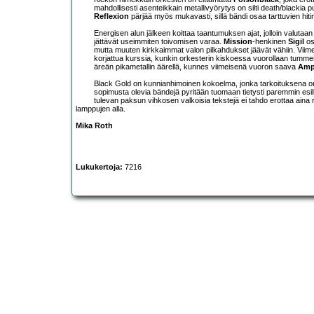
mahdollisesti asenteikkain metallivyörytys on silti death/blackia
Reflexion
pärjää myös mukavasti, sillä bändi osaa tarttuvien hiti
Energisen alun jälkeen koittaa taantumuksen ajat, jolloin valuta
jättävät useimmiten toivomisen varaa.
Mission
-henkinen
Sigil
os
mutta muuten kirkkaimmat valon pilkahdukset jäävät vähiin. Viim
korjattua kurssia, kunkin orkesterin kiskoessa vuorollaan tummem
äreän pikametallin äärellä, kunnes viimeisenä vuoron saava
Ampl
Black Gold on kunnianhimoinen kokoelma, jonka tarkoituksena on 
sopimusta olevia bändejä pyritään tuomaan tietysti paremmin esil
tulevan paksun vihkosen valkoisia tekstejä ei tahdo erottaa aina 
lamppujen alla.
Mika Roth
Lukukertoja:
7216