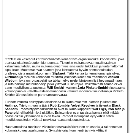
Ozzfest on kasvanut kertaluontoisesta konsertista organisoiduksi koneistoksi, joka
starttaa joka kesä uuden kiertueensa. Tietenkin mukana ovat metallimaailman
kirkaimmat tähdet, mutta mukana ovat myös aina uudet tulokkaat ja tuntemattomat
lupaukset. Muutamat ovat saaneet jopa kiertueesta hyvän ponnahdulaudan
uralleen, joista mainittakoon mm.
Slipknot
. Tällä kertaa tuntemattomampia olivat
Gizmachi
ja melkein kokonaan mustista jäsenistä koostuva trashbändi
Wicked
Wisdom
, joka on rotuaspektinsa takia melko mielenkiintoinen lisä hevymaailmaan,
ja niitä harvoja metallibändejä jotka ylittävät uusia rajoja. Valitettavasti samaa ei voi
sano musiikillisesta puolesta.
Will Smith
in vaimon
Jada Pinkett-Smith
in luotsaama
kokoonpano ei valitettavasti ainakaan vielä vakuuta innovatiivisuudellaan ja Pinkett-
Smithin äänessäkin on parantamisen varaa.
Tunnettummista esiintyjistä taltioinnissa mukana ovat mm. hieman jo ukottunut
Anthrax, Trivium,
vanha jäärä
Rob Zombie, Velvet Revolver
ja tietenkin
Black
Sabbath
. Pääesintyjältä taltioinnissa ovat mukana kappaleet
War Pigs, Iron Man
ja
Paranoid
, eli kaikki mitkä pitääkin. Esiintymiset ovat tasaista kamaa eikä mikään
pääse oikein yllättämään nurkan takaa. Parhaat makupalat löytyvätkin sitten
musiikkiosuuksien välissä tulevissa haastatteluosuuksissa.
Haastatteluissa ruoditaan vähitellen festivaalin/kiertueen eri osasia ja rakennetaan
kokonaiskuvaa tapahtumasta. Syntyhistoria, kommentit ja trivia ylittävät