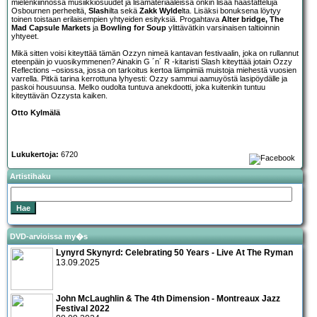
mielenkiinnossa musiikkiosuudet ja lisämateriaaleissa onkin lisää haastatteluja
Osbournen perheeltä,
Slash
ilta sekä
Zakk Wylde
lta. Lisäksi bonuksena löytyy
toinen toistaan erilaisempien yhtyeiden esityksiä. Progahtava
Alter bridge, The
Mad Capsule Markets
ja
Bowling for Soup
ylittävätkin varsinaisen taltioinnin
yhtyeet.
Mikä sitten voisi kiteyttää tämän Ozzyn nimeä kantavan festivaalin, joka on rullannut
eteenpäin jo vuosikymmenen? Ainakin G ´n´ R -kitaristi Slash kiteyttää jotain Ozzy
Reflections –osiossa, jossa on tarkoitus kertoa lämpimiä muistoja miehestä vuosien
varrella. Pitkä tarina kerrottuna lyhyesti: Ozzy sammui aamuyöstä lasipöydälle ja
paskoi housuunsa. Melko oudolta tuntuva anekdootti, joka kuitenkin tuntuu
kiteyttävän Ozzysta kaiken.
Otto Kylmälä
Lukukertoja:
6720
Artistihaku
DVD-arvioissa my�s
Lynyrd Skynyrd: Celebrating 50 Years - Live At The Ryman
13.09.2025
John McLaughlin & The 4th Dimension - Montreaux Jazz
Festival 2022