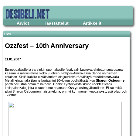
Arviot
Haastattelut
Artikkelit
DVD
Ozzfest – 10th Anniversary
11.01.2007
Eurooppalaisille ja varsinkin suomalaisille festivaalit kuuluvat ehdottomana osana
kesään ja miksei myös koko vuoteen. Pohjois-Amerikassa tilanne on hieman
erilainen. Siellä kaikille ei välttämättä ole juuri sitä räätälöityä musiikkifestivaalia.
Metalli -rintamalla tilanne korjaantui 90–luvun puolivälissä, kun
Sharon Osbourne
päätti perustaa oman festivaalin. Hanke syntyi vastaiskuna rockfestivaali
Lollapaloozalle, joka ei suostunut ottamaan
Ozzy
a esiintyjälistoilleen. Eli se mikä
alkoi Sharon Osbournen haistatteluna, on nyt kymmenen vuotta pystyssä ollut rock
–kiertue.