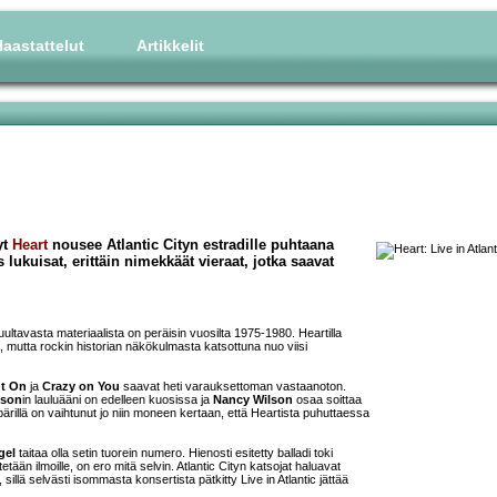
aastattelut
Artikkelit
yt
Heart
nousee Atlantic Cityn estradille puhtaana
lukuisat, erittäin nimekkäät vieraat, jotka saavat
 kuultavasta materiaalista on peräisin vuosilta 1975-1980. Heartilla
, mutta rockin historian näkökulmasta katsottuna nuo viisi
ht On
ja
Crazy on You
saavat heti varauksettoman vastaanoton.
lson
in lauluääni on edelleen kuosissa ja
Nancy Wilson
osaa soittaa
ärillä on vaihtunut jo niin moneen kertaan, että Heartista puhuttaessa
gel
taitaa olla setin tuorein numero. Hienosti esitetty balladi toki
tään ilmoille, on ero mitä selvin. Atlantic Cityn katsojat haluavat
illä selvästi isommasta konsertista pätkitty Live in Atlantic jättää