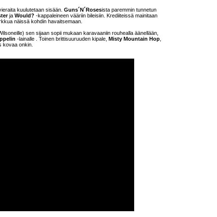
 vieraita kuulutetaan sisään.
Guns´N´Roses
ista paremmin tunnetun
ter
ja
Would?
-kappaleineen vääriin bileisiin. Krediiteissä mainitaan
urkkua näissä kohdin havaitsemaan.
ilsoneille) sen sijaan sopii mukaan karavaaniin rouhealla äänellään,
ppelin
-lainalle
. Toinen brittisuuruuden kipale,
Misty Mountain Hop
,
ys kovaa onkin.