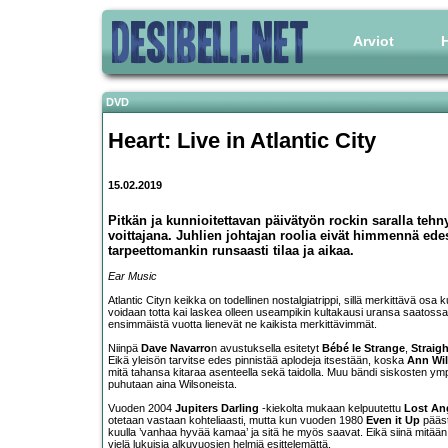
Arviot
H
DVD
Heart: Live in Atlantic City
15.02.2019
Pitkän ja kunnioitettavan päivätyön rockin saralla tehn
voittajana. Juhlien johtajan roolia eivät himmennä edes 
tarpeettomankin runsaasti tilaa ja aikaa.
Ear Music
Atlantic Cityn keikka on todellinen nostalgiatrippi, sillä merkittävä osa
voidaan totta kai laskea olleen useampikin kultakausi uransa saatossa
ensimmäistä vuotta lienevät ne kaikista merkittävimmät.
Niinpä
Dave Navarro
n avustuksella esitetyt
Bébé le Strange
,
Straig
Eikä yleisön tarvitse edes pinnistää aplodeja itsestään, koska
Ann Wi
mitä tahansa kitaraa asenteella sekä taidolla. Muu bändi siskosten ymp
puhutaan aina Wilsoneista.
Vuoden 2004
Jupiters Darling
-kiekolta mukaan kelpuutettu
Lost An
otetaan vastaan kohteliaasti, mutta kun vuoden 1980
Even it Up
pääste
kuulla ’vanhaa hyvää kamaa’ ja sitä he myös saavat. Eikä siinä mitään, s
vielä lukuisia alkuvuosien helmiä esittelemättä.