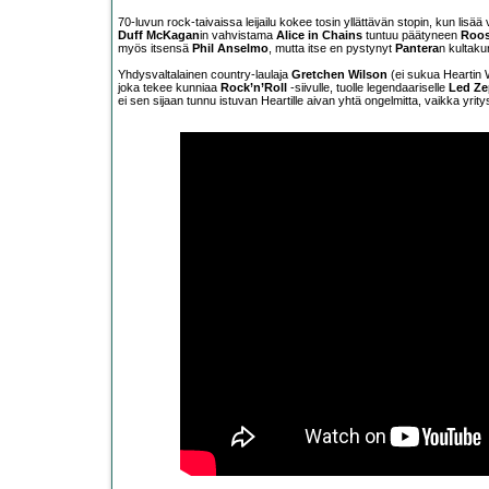
70-luvun rock-taivaissa leijailu kokee tosin yllättävän stopin, kun lisää
Duff McKagan
in vahvistama
Alice in Chains
tuntuu päätyneen
Roos
myös itsensä
Phil Anselmo
, mutta itse en pystynyt
Pantera
n kultak
Yhdysvaltalainen country-laulaja
Gretchen Wilson
(ei sukua Heartin W
joka tekee kunniaa
Rock’n’Roll
-siivulle, tuolle legendaariselle
Led Ze
ei sen sijaan tunnu istuvan Heartille aivan yhtä ongelmitta, vaikka yrit