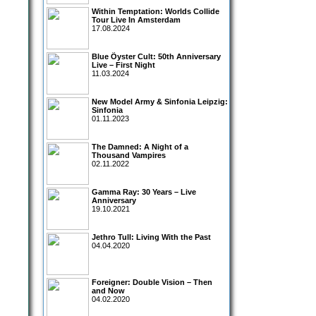
Within Temptation: Worlds Collide
Tour Live In Amsterdam
17.08.2024
Blue Öyster Cult: 50th Anniversary
Live – First Night
11.03.2024
New Model Army & Sinfonia Leipzig:
Sinfonia
01.11.2023
The Damned: A Night of a
Thousand Vampires
02.11.2022
Gamma Ray: 30 Years – Live
Anniversary
19.10.2021
Jethro Tull: Living With the Past
04.04.2020
Foreigner: Double Vision – Then
and Now
04.02.2020