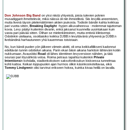
Don Johnson Big Band
on yksi niistä yhtyeistä, joista tulevien polvien
musadiggarit ihmettelevät, mikä näissä oli niin ihmeellistä. Siis levyillä aneemisten,
mutta livenä täysin pitelemättömien aktien joukosta. Todistin bändin kahta keikkaa
pari vuotta sitten,
Breaking Daylight
-hypen alkuvaiheessa - molemmat tajuttoman
kovia. Levy päätyi kuitenkin divariin, enkä jaksanut kuunnella uusintakaan kuin
vasta pari päivää sitten. Olihan se mielenkiintoinen, mutta entistä kliinisempi.
Odotinkin uteliaana, osoittaisiko keikka DJBB:n levyttävänä yhtyeenä ja DJBB:n
livebändinä harhautuneen yhä kauemmas toisistaan.
No, kun bändi puolen yön jälkeen viimein aloitti, oli oma keikkafiilikseni kadonnut
edeltävän tunnin odottelun aikana. Parin ekan biisin aikana harkitsin lähteväni kotiin
nukkumaan. Avausbiisi
Road
oli lähes identtinen levyversioon nähden, ja tätä
seurasi pari löysähköä vetoa. Roima petraus tapahtui kuitenkin
Private
Intentions
in kohdalla, stadionkokoisen saksofonikoukun kiskoessa tunnelmaa
kohti kattoa. Keikan loppupuolen ajan hurmos olikin käsinkosketeltavaa, eikä
Tommy Lindgren
in olisi tarvinut erikseen hokea, kuinka kivaa heillä on lavalla.