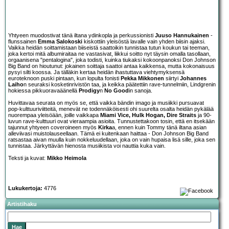
Yhtyeen muodostivat tänä iltana ydinkopla ja perkussionisti
Juuso Hannukainen
-
flunssainen
Emma Salokoski
kiskottiin yleisöstä lavalle vain yhden biisin ajaksi.
Vaikka heidän soittamistaan biiseistä saattoikin tunnistaa tutun koukun tai teeman,
joka kertoi mitä albumiraitaa ne vastasivat, liikkui soitto nyt täysin omalla tasollaan,
orgaanisena "pentalogina", joka todisti, kuinka tiukaksi kokoonpanoksi Don Johnson
Big Band on hioutunut: jokainen soittaja saattoi antaa kaikkensa, mutta kokonaisuus
pysyi silti koossa. Ja tälläkin kertaa heidän ihastuttava viehtymyksensä
euroteknoon puski pintaan, kun lopulta fonisti
Pekka Mikkonen
siirtyi
Johannes
Laiho
n seuraksi kosketinrivistön taa, ja keikka päätettiin rave-tunnelmiin, Lindgrenin
hokiessa pikkuoravaäänellä
Prodigy
n
No Good
in sanoja.
Huvittavaa seurata on myös se, että vaikka bändin imago ja musiikki pursuavat
pop-kulttuuriviitteitä, menevät ne todennäköisesti ohi suurelta osalta heidän pykälää
nuorempaa yleisöään, joille vaikkapa
Miami Vice, Hulk Hogan, Dire Straits
ja 90-
luvun rave-kulttuuri ovat vieraampia asioita. Tunnustettakoon tosin, että en itsekään
tajunnut yhtyeen coveroineen myös
Kirka
a, ennen kuin Tommy tänä iltana asian
alleviivasi muistolauseellaan. Tämä ei kuitenkaan haittaa - Don Johnson Big Band
ratsastaa aivan muulla kuin nokkeluudellaan, joka on vain hupaisa lisä sille, joka sen
tunnistaa. Järkyttävän hienosta musiikista voi nauttia kuka vain.
Teksti ja kuvat:
Mikko Heimola
Lukukertoja:
4776
Artistihaku