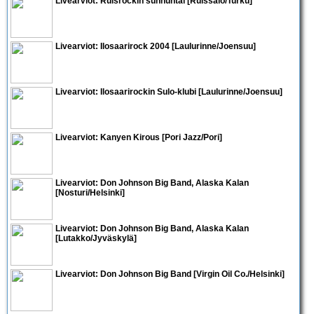
Livearviot: Ruisrockin sunnuntai [Ruissalo/Turku]
Livearviot: Ilosaarirock 2004 [Laulurinne/Joensuu]
Livearviot: Ilosaarirockin Sulo-klubi [Laulurinne/Joensuu]
Livearviot: Kanyen Kirous [Pori Jazz/Pori]
Livearviot:
Don Johnson Big Band
,
Alaska Kalan
[Nosturi/Helsinki]
Livearviot:
Don Johnson Big Band
,
Alaska Kalan
[Lutakko/Jyväskylä]
Livearviot:
Don Johnson Big Band
[Virgin Oil Co./Helsinki]