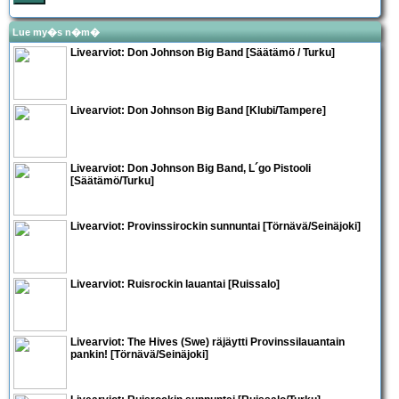
Lue my�s n�m�
Livearviot:
Don Johnson Big Band
[Säätämö / Turku]
Livearviot:
Don Johnson Big Band
[Klubi/Tampere]
Livearviot:
Don Johnson Big Band
,
L´go Pistooli
[Säätämö/Turku]
Livearviot: Provinssirockin sunnuntai [Törnävä/Seinäjoki]
Livearviot: Ruisrockin lauantai [Ruissalo]
Livearviot:
The Hives
(Swe) räjäytti Provinssilauantain
pankin! [Törnävä/Seinäjoki]