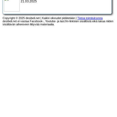
21.03.2025
Copyright © 2025 desibeli.net | Kaikki oikeudet pidätetään |
Tietoa toimituksesta
desibeli.net ei vastaa Facebook-, Youtube- ja last.fm-linkkien sisällöstä eikä takaa niiden
sisältävän aiheeseen liittyvää materiaalia.