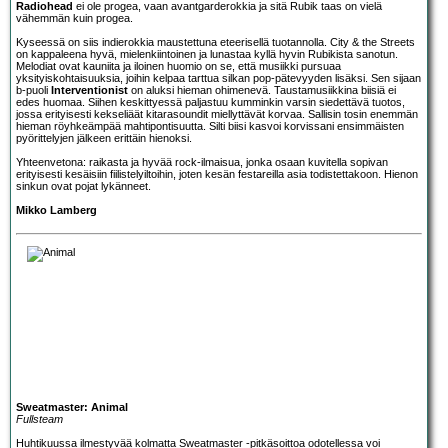
Radiohead
ei ole progea, vaan avantgarderokkia ja sitä Rubik taas on vielä
vähemmän kuin progea.
Kyseessä on siis indierokkia maustettuna eteerisellä tuotannolla. City & the Streets
on kappaleena hyvä, mielenkiintoinen ja lunastaa kyllä hyvin Rubikista sanotun.
Melodiat ovat kauniita ja iloinen huomio on se, että musiikki pursuaa
yksityiskohtaisuuksia, joihin kelpaa tarttua silkan pop-pätevyyden lisäksi. Sen sijaan
b-puoli
Interventionist
on aluksi hieman ohimenevä. Taustamusiikkina biisiä ei
edes huomaa. Siihen keskittyessä paljastuu kumminkin varsin siedettävä tuotos,
jossa erityisesti kekseliäät kitarasoundit miellyttävät korvaa. Sallisin tosin enemmän
hieman röyhkeämpää mahtipontisuutta. Silti biisi kasvoi korvissani ensimmäisten
pyörittelyjen jälkeen erittäin hienoksi.
Yhteenvetona: raikasta ja hyvää rock-ilmaisua, jonka osaan kuvitella sopivan
erityisesti kesäisiin fiilistelyiltoihin, joten kesän festareilla asia todistettakoon. Hienon
sinkun ovat pojat lykänneet.
Mikko Lamberg
Sweatmaster: Animal
Fullsteam
Huhtikuussa ilmestyvää kolmatta
Sweatmaster
-pitkäsoittoa odotellessa voi