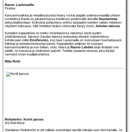
Rauta: Laulumailla
Firebox
Kansanmusiikkia ja metallinsävyistä heavy rockia laajalla soitinarsenaalilla yhteen
sovitteleva
Rauta
on julkaisemassa huhtikuun puolenvälin tienoilla
Haudanmaa
debyyttialbumiaan. Esikoista pohjustava sinkku tarjoaakin kahden raidan mittaisen
näytteen tulevasta, sillä nimibiisin lisäksi sinkuralta löytyy myös
Jukolan talossa
.
Kumpikin kappaleista on melko omanlaisensa näkemys tästä tyylien
yhdistämisestä. Ilakoiva Jukolan talossa muistuttaa etenkin nopeimmissa
kohdissaan miltei
Ensiferum
ia, kun taas Laulumailla on vuorostaan huomattavasti
folkimpi ja tarinakeskeisempi luenta. Kappaleiden poljento on suoraan
kansanmusiikista ja kun haitari, viulu, kitara ja
Rauno Lahden
laulu lisätään sen
päälle, on kasassa jo melkoinen paketti. Todella rautaista tavaraa, joka löytää
varmasti oman kuulijakuntansa.
Mika Roth
Reilukerho: Kortit jaossa
3rd Rail Music
Olarilainen Reilukerho ei ole millään suomiräpin tasolla mikään uusi nimi kartalla. Jo