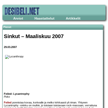
Arviot
Haastattelut
Artikkelit
Pienet
Sinkut – Maaliskuu 2007
29.03.2007
Feiled: Lycantrophy
Poko
Feiled
ponnistaa kovaa, korkealle ja melko kirkkaasti yli riman. Yhtyeen
Lycantrophy -sinkku on muihin, jo toisiaan toistavaan rock-massaan, verrattuna