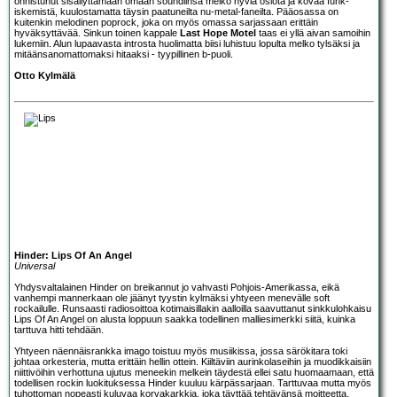
onnistunut sisällyttämään omaan soundiinsa melko hyviä osiota ja kovaa funk-
iskemistä, kuulostamatta täysin paatuneilta nu-metal-faneilta. Pääosassa on
kuitenkin melodinen poprock, joka on myös omassa sarjassaan erittäin
hyväksyttävää. Sinkun toinen kappale
Last Hope Motel
taas ei yllä aivan samoihin
lukemiin. Alun lupaavasta introsta huolimatta biisi luhistuu lopulta melko tylsäksi ja
mitäänsanomattomaksi hitaaksi - tyypillinen b-puoli.
Otto Kylmälä
Hinder: Lips Of An Angel
Universal
Yhdysvaltalainen
Hinder
on breikannut jo vahvasti Pohjois-Amerikassa, eikä
vanhempi mannerkaan ole jäänyt tyystin kylmäksi yhtyeen menevälle soft
rockailulle. Runsaasti radiosoittoa kotimaisillakin aalloilla saavuttanut sinkkulohkaisu
Lips Of An Angel on alusta loppuun saakka todellinen malliesimerkki siitä, kuinka
tarttuva hitti tehdään.
Yhtyeen näennäisrankka imago toistuu myös musiikissa, jossa särökitara toki
johtaa orkesteria, mutta erittäin hellin ottein. Kiiltäviin aurinkolaseihin ja muodikkaisiin
niittivöihin verhottuna ujutus meneekin melkein täydestä ellei satu huomaamaan, että
todellisen rockin luokituksessa Hinder kuuluu kärpässarjaan. Tarttuvaa mutta myös
tuhottoman nopeasti kuluvaa korvakarkkia, joka täyttää tehtävänsä moitteetta.