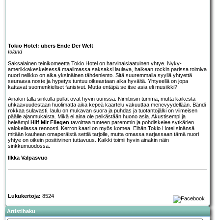
Tokio Hotel: übers Ende Der Welt
Island
Saksalainen teinikomeetta
Tokio Hotel
on harvinaislaatuinen yhtye. Nyky-
amerikkakeskeisessä maailmassa saksaksi laulava, haikean rockin parissa toimiva
nuori nelikko on aika yksinäinen tähdenlento. Sitä suuremmalla syyllä yhtyettä
seuraava noste ja hypetys tuntuu oikeastaan aika hyvältä. Yhtyeellä on jopa
kattavat suomenkieliset fanisivut. Mutta entäpä se itse asia eli musiikki?
Ainakin tällä sinkulla pullat ovat hyvin uunissa. Nimibiisin tumma, mutta kaikesta
uhkaavuudestaan huolimatta aika kepeä kaartelu vakuuttaa menevyydellään. Bändi
rokkaa sulavasti, laulu on mukavan suora ja puhdas ja tuotantojälki on viimeisen
päälle ajanmukaista. Mikä ei aina ole pelkästään huono asia. Akustisempi ja
heleämpi
Hilf Mir Fliegen
tavoittaa tunteen paremmin ja pohdiskelee sytkärien
valokeilassa rennosti. Kerron kaari on myös komea. Eihän Tokio Hotel sinänsä
mitään kauhean omaperäistä settiä tarjoile, mutta omassa sarjassaan tämä nuori
yhtye on oikein positiivinen tuttavuus. Kaikki toimii hyvin ainakin näin
sinkkumuodossa.
Ilkka Valpasvuo
Lukukertoja:
8524
Artistihaku