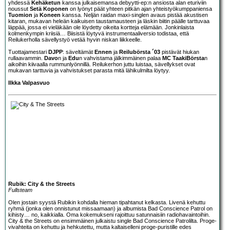
yhdessä
Kehäketun
kanssa julkaisemansa debyytti-ep:n ansiosta alan eturiviin
noussut
Setä Koponen
on lyönyt päät yhteen pitkän ajan yhteistyökumppaniensa
Tuomion
ja
Koneen
kanssa. Neljän raidan maxi-singlen avaus pistää akustisen
kitaran, mukavan heleän kaikuisen taustamausteen ja läskin biitin päälle tarttuvaa
läppää, jossa ei vieläkään ole löydetty oikeita kortteja elämään. Jonkinlaista
kolmenkympin kriisiä… Biisistä löytyvä instrumentaaliversio todistaa, että
Reilukerholla sävellystyö vetää hyvin niskan liikkeelle.
Tuottajamestari
DJPP
: säveltämät
Ennen
ja
Reilubörsta ´03
pistävät hiukan
rullaavammin.
Davo
n ja
Edu
n vahvistama jälkimmäinen palaa
MC TaakiBörsta
n
aikoihin kiivaalla rummunlyönnillä. Reilukerhon juttu luistaa, sävellykset ovat
mukavan tarttuvia ja vahvistukset parasta mitä lähikulmilta löytyy.
Ilkka Valpasvuo
Rubik: City & the Streets
Fullsteam
Olen jostain syystä
Rubik
in kohdalla hieman tipahtanut kelkasta. Livenä kehuttu
ryhmä (jonka olen onnistunut missaamaan) ja albumista
Bad Conscience Patrol
on
kihisty… no, kaikkialla. Oma kokemukseni rajoittuu satunnaisiin radiohavaintoihin.
City & the Streets on ensimmäinen julkaistu single Bad Conscience Patrolilta. Proge-
vivahteita on kehuttu ja hehkutettu, mutta kaltaiselleni proge-puristille edes