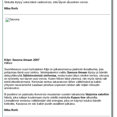
Sinkulta löytyy sekä biisin radioversio, että täysin akustinen versio.
Mika Roth
Kilpi: Savuna ilmaan 2007
Killbee
Suomiheavyn suuri turkulainen
Kilpi
on julkaisemassa piakkoin livealbumia, jota
pohjustaa tämä uusi sinkku. Vetokipaleeksi valittu
Savuna ilmaan
löytyy jo bändin
debyyttilevyltä
Sähkönsinistä sinfoniaa
, mutta kuten lätyn nimikin kertoo, siivusta
on työstetty nyt täysin uusi versio. Kuten Kilven biisit yleensä, niin myös tämä ralli
toimii idioottivarmasti. Kertosäe tarttuu takaraivoon lähes välittömästi ja kaikki
yhtyeen tavaramerkit saadaan pinottua sopivasti rahdun alle neljän minuutin
annokseksi.
B-puoleksi on paiskattu liveversio muutaman vuoden takaisesta
Varjoista valoihin
hitistä, joka tullaan kuulemaan myös edellä mainitulta
Kaaos-live
albumilta.
Livetallenne onnistuu välittämään sitä energiaa, joka on käynyt tutuksi bändin
keikoilta. Kasassa on siis kaikin puolin asiallinen julkaisu.
Mika Roth