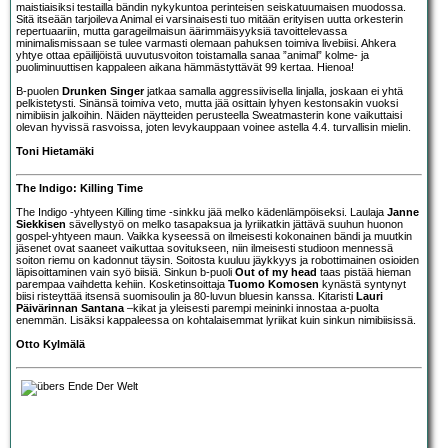
maistiaisiksi testailla bändin nykykuntoa perinteisen seiskatuumaisen muodossa.
Sitä itseään tarjoileva Animal ei varsinaisesti tuo mitään erityisen uutta orkesterin
repertuaariin, mutta garageilmaisun äärimmäisyyksiä tavoittelevassa
minimalismissaan se tulee varmasti olemaan pahuksen toimiva livebiisi. Ahkera
yhtye ottaa epäilijöistä uuvutusvoiton toistamalla sanaa ”animal” kolme- ja
puoliminuuttisen kappaleen aikana hämmästyttävät 99 kertaa. Hienoa!
B-puolen
Drunken Singer
jatkaa samalla aggressiivisella linjalla, joskaan ei yhtä
pelkistetysti. Sinänsä toimiva veto, mutta jää osittain lyhyen kestonsakin vuoksi
nimibiisin jalkoihin. Näiden näytteiden perusteella Sweatmasterin kone vaikuttaisi
olevan hyvissä rasvoissa, joten levykauppaan voinee astella 4.4. turvallisin mielin.
Toni Hietamäki
The Indigo: Killing Time
The Indigo
-yhtyeen Killing time -sinkku jää melko kädenlämpöiseksi. Laulaja
Janne
Siekkisen
sävellystyö on melko tasapaksua ja lyriikatkin jättävä suuhun huonon
gospel-yhtyeen maun. Vaikka kyseessä on ilmeisesti kokonainen bändi ja muutkin
jäsenet ovat saaneet vaikuttaa sovitukseen, niin ilmeisesti studioon mennessä
soiton riemu on kadonnut täysin. Soitosta kuuluu jäykkyys ja robottimainen osioiden
läpisoittaminen vain syö biisiä. Sinkun b-puoli
Out of my head
taas pistää hieman
parempaa vaihdetta kehiin. Kosketinsoittaja
Tuomo Komosen
kynästä syntynyt
biisi risteyttää itsensä suomisoulin ja 80-luvun bluesin kanssa. Kitaristi
Lauri
Päivärinnan Santana
–kikat ja yleisesti parempi meininki innostaa a-puolta
enemmän. Lisäksi kappaleessa on kohtalaisemmat lyriikat kuin sinkun nimibiisissä.
Otto Kylmälä