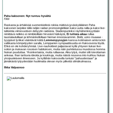
Paha kaksonen: Nyt tuntuu hyvältä
FAN
Raskasta ja ärhäkkää suomenkielistä rokkia mätkivä jyväskyläläinen
Paha
kaksonen
tarjoilee tällä neljän raidan promosinglellään kaksi uutta rallia ja kaksi live-
taltiointia viimevuotisen debyytin raidoista. Stadionpunkiksi räyhähenkisyyttään
nimittävä nelikko ei nimibiisillään hirveästi hätkäytä,
Ei tuhlata aikaa
rullaa
taustalauluillaan ja lehmänkellollaan hieman innostavammin.
Beibi, usko muaaaa
-
tyyppiset lyriikat vääntävät kättä
Lemmenpyssyjen
kanssa kotimaisen amisrockin
valtikasta kömpelyyden saralla, Lempparien sympaattisuutta en Kaksosesta löydä.
Ehkä en ole kohderyhmää. Live-nauhoitteet paljastavat kyllä yhtyeen tiukan live-
soiton ja mukavan rosoisen habituksen, mutta näin purkitetussa muodossa homma
hiukan puuduttaa. Yksinkertaista, mutta rullaavaa. Aika tylyä, muttei silti toivottaman
ankeaa. Ihan tarttuvia ideoita ja koukkuja, mutta näistä nouseva into kuihtuu hiukan
yksipuoleiseen ilmeeseen. Ja kyllähän kaksosella tuntuisi ”pahuudestaan” ja
jämäkästä tylyydestään huolimatta olevan myös pilkettä silmäkulmassa.
Ilkka Valpasvuo