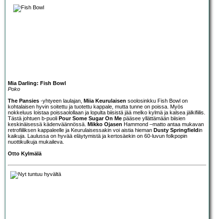
Mia Darling: Fish Bowl
Poko
The Pansies
-yhtyeen laulajan,
Miia Keurulaisen
soolosinkku Fish Bowl on
kohtalaisen hyvin soitettu ja tuotettu kappale, mutta tunne on poissa. Myös
nokkeluus loistaa poissaolollaan ja lopulta biisistä jää melko kylmä ja kalsea jälkifiilis.
Tästä johtuen b-puoli
Pour Some Sugar On Me
pääsee yllättämään biisien
keskinäisessä kädenväännössä.
Mikko Ojasen
Hammond –matto antaa mukavan
retrofiiliksen kappaleelle ja Keurulaisessakin voi aistia hieman
Dusty Springfield
in
kaikuja. Laulussa on hyvää eläytymistä ja kertosäekin on 60-luvun folkpopin
nuottikulkuja mukaileva.
Otto Kylmälä