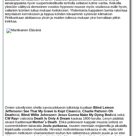
lainakappaleita hyvin suoperkeleellisellä tenholla sellaiset kolme varttia. Keikoilla
yleisöön välittyvä demoninen voodoo-hypnoosi nousee myös studiossa esille hyvin,
vallankin lyömien tultua mukaan keitokseen. Yhdentoista kappaleen luenta rakentaa
tietynlaisen kerroksisen ja loppua kohden kiivaammin sykkivän kliimaksin
Pirttikankaan aloittaessa yksin ja muiden tullessa mukaan yksi kerrallaan pitkin
keikkaa.
Omien sävellysten ohella savosuobluesin tulkintoja kuullaan
Blind Lemon
Jefferson
in
See That My Grave Is Kept Clean
istä,
Charlie Patton
in
Oh
Death
istä,
Blind Willie Johnson
in
Jesus Gonna Make My Dying Bed
istä sekä
CW Ray
n valssista
Death Is Only A Dream
kaukaa 1800-luvulta. Levyn päättää
oivasti traditionaali
Mother´s Death
. Ehkä poikkeavin kappale muusta setistä on
suomenkielinen lainaraita
Joulu putkassa
, muuten mennään englannilla ja aikalailla
linjakkaalla voodoo-hoodoolla. Hirveäst motkotettavaa keikassa ei ole, mutta toki
tällaisen melkoisen shamanistisen touhun live-taltioinnissa yleisön puute ja se ettei