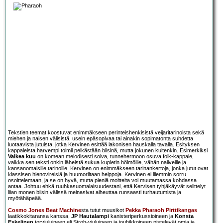
Tekstien teemat koostuvat enimmäkseen perinteishenkisistä veijaritarinoista sekä
miehen ja naisen välisistä, usein epäsopivaa tai ainakin sopimatonta suhdetta
luotaavista jutuista, jotka Kervinen esittää lakonisen hauskalla tavalla. Esityksen
kappaleista harvempi toimii pelkästään biisinä, mutta jokunen kuitenkin. Esimerkiksi
Valkea kuu
on komean melodisesti soiva, tunnehermoon osuva folk-kappale,
vaikka sen teksti onkin läheistä sukua kupletin hölmöille, vähän naiiveille ja
kansanomaisille tarinoille. Kervinen on enimmäkseen tarinankertoja, jonka jutut ovat
klassisen hienovireisiä ja huumoriltaan helppoja. Kervinen ei liiemmin sorru
osoittelemaan, ja se on hyvä, mutta pieniä moitteita voi muutamassa kohdassa
antaa. Johtuu ehkä ruuhkasuomalaisuudestani, että Kervisen tyhjäkäyvät selittelyt
liian monen biisin välissä meinasivat aiheuttaa runsaasti turhautumista ja
myötähäpeää.
Cosmo Jones Beat Machine
sta tutut muusikot
Pekka Pharaoh Pirttikangas
laatikkokitaransa kanssa,
JP Hautalampi
kanisteriperkussioineen ja
Konsta
Eskelinen
torviuluineen eli Stroh-viuluineen ja jouhikkoineen pistelevät omia ja