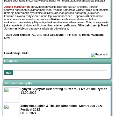
pääse seuraamaan kuinka yleisö ja bändi kommunikoivat hiukan latistaa pakettia.
Jarkko Martikainen
on täydellinen valinta Elävänä-sarjan artistiksi: koruton,
sopivan nuhjuinen ja elämänmakuinen. Yhdellä kameralla välittyy oikea livetunnelma
(katsoja harvemmin pyörittelee klubikeikalla ihan pöllönä päätään), ja miehen
karisma sinkoaa esityksen ruudun läpi olohuoneeseen. Kappalevalikoima nivoo
onnistuneesti samaan kertomukseen
Rakkaus
-albumin ehdottomat helmet,
mukavasti harvinaisia yllätyksiä ja hiukan nikottelua aiheuttaneen
Toivo
n kappaleita,
jotka repeävät vihdoin auki kuin entisen miehen pelihousut.
Ville Leinosen
ja
Matti
Johannes Koivu
n vastaavia julkaisuja odotellessa.
Teksti:
Jani Ekblom
(AL, JK),
Ilkka Valpasvuo
(PPP & co) ja
Heikki Väliniemi
(JM)
Lukukertoja:
6449
Artistihaku
DVD-arvioissa my�s
Lynyrd Skynyrd: Celebrating 50 Years - Live At The Ryman
13.09.2025
John McLaughlin & The 4th Dimension - Montreaux Jazz
Festival 2022
08.09.2024