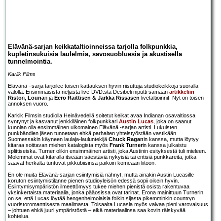
Elävänä-sarjan keikkataltioinneissa tarjolla folkpunkkia,
kupletinsukuisia laulelmia, savosuobluesia ja akustisella
tunnelmointia.
Karlik Films
Elävänä –sarja tarjoilee toisen kattauksen hyvin riisuttuja studiokeikkoja suoralla
valolla. Ensimmäisistä neljästä live-DVD:stä Desibeli niputti samaan
artikkeliin
Risto
n,
Louna
n ja
Eero Raittisen & Jarkka Rissasen
livetaltioinnit. Nyt on toisen
annoksen vuoro.
Karkik Filmsin studiolla Heinävedellä soitetut keikat avaa Indianan osavaltiossa
syntynyt ja kasvanut jenkkiläinen folkpunkkari
Austin Lucas
, joka on saanut
kunnian olla ensimmäinen ulkomainen Elävänä -sarjan artisti. Lukuisten
punkbändien jäsen tunnetaan ehkä parhaiten yhteistyöstään vastikään
Suomessakin käyneen laulaja-lauluntekijä
Chuck Ragan
in kanssa, mutta löytyy
kitaraa soittavan miehen katalogista myös
Frank Turner
in kanssa julkaistu
splittiseiska. Turner olikin ensimmäinen artisti, joka Austinin esityksestä tuli mieleen.
Molemmat ovat kitaralla itseään säestäviä nykyisiä tai entisiä punkkareita, jotka
saavat herkältä tuntuvat pikkubiisinsä paikoin komeaan liitoon.
En ole muita Elävänä-sarjan esiintymisiä nähnyt, mutta ainakin Austin Lucasille
koruton esiintymistilanne pienen studioyleisön edessä sopii oikein hyvin.
Esiintymisympäristön ilmeettömyys tukee miehen pienistä osista rakentuvaa
yksinkertaista materiaalia, jonka pääosissa ovat tarinat. Erona mainittuun Turnerin
on se, että Lucas löytää hengenheimolaisia folkin sijasta pikemminkin countryn
vuoristoromanttisesta maailmasta. Toisaalta Lucasia myös vaivaa pieni varovaisuus
– johtuen ehkä juuri ympäristöstä – eikä materiaalinsa saa kovin räiskyvää
kohtelua.