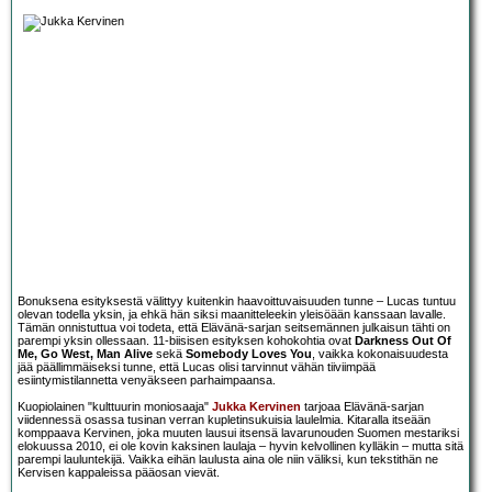
Bonuksena esityksestä välittyy kuitenkin haavoittuvaisuuden tunne – Lucas tuntuu
olevan todella yksin, ja ehkä hän siksi maanitteleekin yleisöään kanssaan lavalle.
Tämän onnistuttua voi todeta, että Elävänä-sarjan seitsemännen julkaisun tähti on
parempi yksin ollessaan. 11-biisisen esityksen kohokohtia ovat
Darkness Out Of
Me, Go West, Man Alive
sekä
Somebody Loves You
, vaikka kokonaisuudesta
jää päällimmäiseksi tunne, että Lucas olisi tarvinnut vähän tiiviimpää
esiintymistilannetta venyäkseen parhaimpaansa.
Kuopiolainen "kulttuurin moniosaaja"
Jukka Kervinen
tarjoaa Elävänä-sarjan
viidennessä osassa tusinan verran kupletinsukuisia laulelmia. Kitaralla itseään
komppaava Kervinen, joka muuten lausui itsensä lavarunouden Suomen mestariksi
elokuussa 2010, ei ole kovin kaksinen laulaja – hyvin kelvollinen kylläkin – mutta sitä
parempi lauluntekijä. Vaikka eihän laulusta aina ole niin väliksi, kun tekstithän ne
Kervisen kappaleissa pääosan vievät.