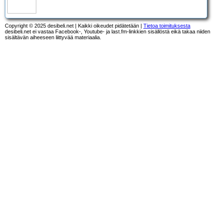
Copyright © 2025 desibeli.net | Kaikki oikeudet pidätetään |
Tietoa toimituksesta
desibeli.net ei vastaa Facebook-, Youtube- ja last.fm-linkkien sisällöstä eikä takaa niiden
sisältävän aiheeseen liittyvää materiaalia.