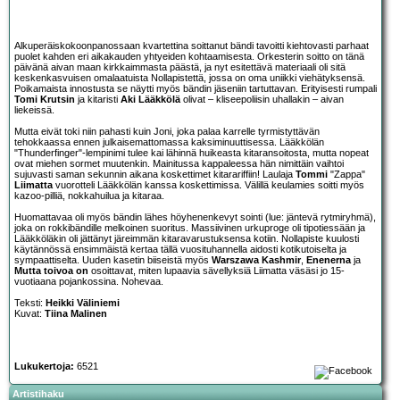
Alkuperäiskokoonpanossaan kvartettina soittanut bändi tavoitti kiehtovasti parhaat
puolet kahden eri aikakauden yhtyeiden kohtaamisesta. Orkesterin soitto on tänä
päivänä aivan maan kirkkaimmasta päästä, ja nyt esitettävä materiaali oli sitä
keskenkasvuisen omalaatuista Nollapistettä, jossa on oma uniikki viehätyksensä.
Poikamaista innostusta se näytti myös bändin jäseniin tartuttavan. Erityisesti rumpali
Tomi Krutsin
ja kitaristi
Aki Lääkkölä
olivat – kliseepoliisin uhallakin – aivan
liekeissä.
Mutta eivät toki niin pahasti kuin Joni, joka palaa karrelle tyrmistyttävän
tehokkaassa ennen julkaisemattomassa kaksiminuuttisessa. Lääkkölän
"Thunderfinger"-lempinimi tulee kai lähinnä huikeasta kitaransoitosta, mutta nopeat
ovat miehen sormet muutenkin. Mainitussa kappaleessa hän nimittäin vaihtoi
sujuvasti saman sekunnin aikana koskettimet kitarariffiin! Laulaja
Tommi
"Zappa"
Liimatta
vuorotteli Lääkkölän kanssa koskettimissa. Välillä keulamies soitti myös
kazoo-pilliä, nokkahuilua ja kitaraa.
Huomattavaa oli myös bändin lähes höyhenenkevyt sointi (lue: jäntevä rytmiryhmä),
joka on rokkibändille melkoinen suoritus. Massiivinen urkuproge oli tipotiessään ja
Lääkköläkin oli jättänyt järeimmän kitaravarustuksensa kotiin. Nollapiste kuulosti
käytännössä ensimmäistä kertaa tällä vuosituhannella aidosti kotikutoiselta ja
sympaattiselta. Uuden kasetin biiseistä myös
Warszawa Kashmir
,
Enenerna
ja
Mutta toivoa on
osoittavat, miten lupaavia sävellyksiä Liimatta väsäsi jo 15-
vuotiaana pojankossina. Nohevaa.
Teksti:
Heikki Väliniemi
Kuvat:
Tiina Malinen
Lukukertoja:
6521
Artistihaku