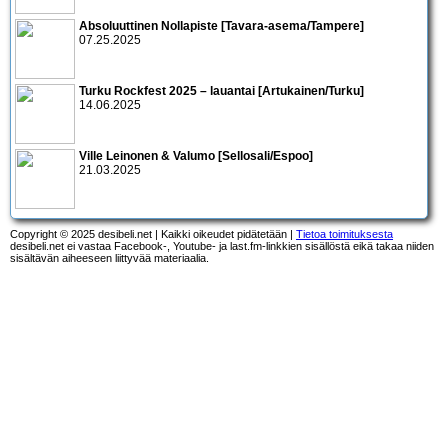
Absoluuttinen Nollapiste [Tavara-asema/Tampere]
07.25.2025
Turku Rockfest 2025 – lauantai [Artukainen/Turku]
14.06.2025
Ville Leinonen & Valumo [Sellosali/Espoo]
21.03.2025
Copyright © 2025 desibeli.net | Kaikki oikeudet pidätetään |
Tietoa toimituksesta
desibeli.net ei vastaa Facebook-, Youtube- ja last.fm-linkkien sisällöstä eikä takaa niiden
sisältävän aiheeseen liittyvää materiaalia.