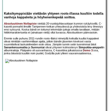
Kaksikymppisiään viettävän yhtyeen roots-illassa kuultiin todella
vanhoja kappaleita ja höyhenenkepeää soittoa.
Absoluuttinen Nollapiste
viettää 20-vuotisjuhlavuottaan kunnon rykäyksellä. C-
kasetti ponnahti ilmoille Tampereen-keikan yhteydessä ja yhdestoista levy ilmestyy
ensi syksynä. Koska bändi on tottunut tekemään juttuja omalla tavallaan, mitään
hittikimarakiertuetta ei (ainakaan vielä) ollut luvassa. Absoluuttisen päinvastoin.
Emmie sulle puhunu 2011-rundin roots-illaksi nimetyllä keikalla kuullut kappaleet
olivat nimittäin vanhimmillaan ajalta, jolloin bändin jäsenten kivekset vasta
suunnittelivat laskutelineiden esiin ottoa. Jämptin tunnin setin tuoreimmat biisit
Sanankeruumatka
ja
Sunnuntai
olivat yhtyeen kolmoslevyn
Simpukka-amppeli
n
albumiraitoja. Pääpaino oli uusvanhassa, C-kasettina julkaistussa
Demo 3
:ssa,
jonka biiseistä kuultiin noin puolet; Godzilla puki ylleen vauvanvaatteensa.