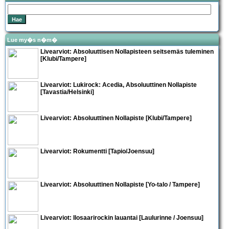
Lue my�s n�m�
Livearviot:
Absoluuttisen Nollapiste
en seitsemäs tuleminen
[Klubi/Tampere]
Livearviot: Lukirock:
Acedia
,
Absoluuttinen Nollapiste
[Tavastia/Helsinki]
Livearviot:
Absoluuttinen Nollapiste
[Klubi/Tampere]
Livearviot:
Rokumentti
[Tapio/Joensuu]
Livearviot:
Absoluuttinen Nollapiste
[Yo-talo / Tampere]
Livearviot:
Ilosaarirockin lauantai
[Laulurinne / Joensuu]