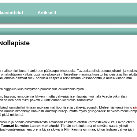
aastattelut
Artikkelit
Nollapiste
unnallisen lukibussi-hankkeen pääkaupunkiseudulla. Tavastiaa oli sisustettu julistein ja kuului
ös omakohtainen kytkös oppimisvaikeuksiin. Taiteellinen tarjonta koostui bändeistä ja illan aloit
a
n johdolla esittivät rock-henkisiä esityksiä rekvisiittana vessanpönttö ja musiikkinaan mm.
 diggailun kuin biletyksen puolella fiilis oli kuitenkin hyvä.
n, basson, rumpujen ja lyhyen, mutta vahvaäänisen laulajan voimalla Acedia olikin illan
ajan selkeä ääni miltei pakotti kuuntelemaan kiehtovia sanoituksia.
n bändi onnistui loihtimaan mukaan mahtipontiset ja väkevät soundit. Mieleen jäi varsinkin jo
si
sesti kuultiin hitaahkoja vahvasti laulettuja biisejä, mutta myös grunge/rock-henkistä meneväm
ä pitää mielessä.
nousuun ja bändin ensimmäisestä Tavastian keikasta otettiin varmasti kaikki irti. Lavan eteen
n
Tuomari Nurmio
n
Lasten mehuhetki
. Tämän tarkoituksena oli selvästi saada yleisö
uhoittua kuuntelemaan encorena kivaa slowaria
Niin kaunis on maa
, johon laulajan vahva ääni