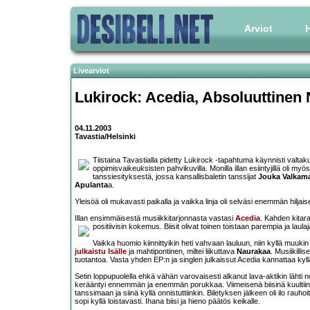
Arviot
H
Livearviot
Lukirock:
Acedia
,
Absoluuttinen 
04.11.2003
Tavastia/Helsinki
Tiistaina Tavastialla pidetty Lukirock -tapahtuma käynnisti valtak
oppimisvaikeuksisten pahvikuvilla. Monilla illan esiintyjillä oli my
tanssiesityksestä, jossa kansallisbaletin tanssijat
Jouka Valkam
Apulanta
a.
Yleisöä oli mukavasti paikalla ja vaikka linja oli selväsi enemmän hiljaisen
Illan ensimmäisestä musiikkitarjonnasta vastasi
Acedia
. Kahden kitara
positiivisin kokemus. Biisit olivat toinen toistaan parempia ja laul
Vaikka huomio kiinnittyikin heti vahvaan lauluun, niin kyllä muuki
julkaistu
Isälle
ja mahtipontinen, miltei liikuttava
Naurakaa
. Musiikilli
tuotantoa. Vasta yhden EP:n ja singlen julkaissut Acedia kannattaa kyll
Setin loppupuolella ehkä vähän varovaisesti alkanut lava-aktikin lähti 
kerääntyi ennemmän ja enemmän porukkaa. Viimeisenä biisinä kuultii
tanssimaan ja siinä kyllä onnistuttiinkin. Biletyksen jälkeen oli ilo ra
sopi kyllä loistavasti. Ihana biisi ja hieno päätös keikalle.