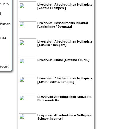
tajien,
Livearviot:
Absoluuttinen Nollapiste
[Yo-talo / Tampere]
in
Livearviot:
Ilosaarirockin lauantai
ailemaan
[Laulurinne / Joensuu]
t
ailla.
Livearviot:
Absoluuttinen Nollapiste
[Telakka / Tampere]
Livearviot:
Ilmiö!
[Uittamo / Turku]
Livearviot:
Absoluuttinen Nollapiste
[Tavara-asema/Tampere]
Levyarvio: Absoluuttinen Nollapiste
Nimi muutettu
Levyarvio: Absoluuttinen Nollapiste
Seitsemäs sinetti