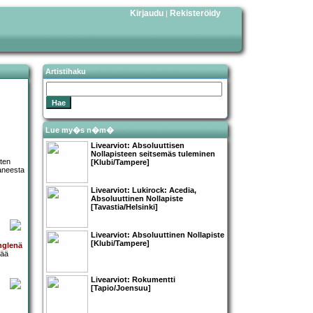
Kirjaudu
Rekisteröidy
|
Artistihaku
Lue my�s n�m�
Livearviot:
Absoluuttisen
Nollapiste
en seitsemäs tuleminen
sten
[Klubi/Tampere]
taneesta
Livearviot: Lukirock:
Acedia
,
Absoluuttinen Nollapiste
[Tavastia/Helsinki]
Livearviot:
Absoluuttinen Nollapiste
[Klubi/Tampere]
nglenä
pää
Livearviot:
Rokumentti
[Tapio/Joensuu]