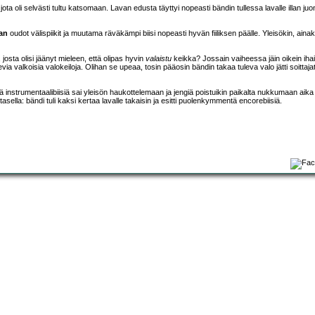
 jota oli selvästi tultu katsomaan. Lavan edusta täyttyi nopeasti bändin tullessa lavalle illan juon
an
oudot välispiikit ja muutama räväkämpi biisi nopeasti hyvän fiiliksen päälle. Yleisökin, ainak
, josta olisi jäänyt mieleen, että olipas hyvin
valaistu
keikka? Jossain vaiheessa jäin oikein ih
ia valkoisia valokeiloja. Olihan se upeaa, tosin pääosin bändin takaa tuleva valo jätti soittaja
ää instrumentaalibiisiä sai yleisön haukottelemaan ja jengiä poistuikin paikalta nukkumaan aika l
utasella: bändi tuli kaksi kertaa lavalle takaisin ja esitti puolenkymmentä encorebiisiä.