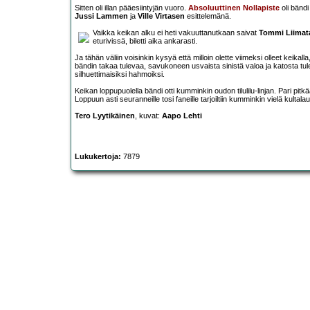
Sitten oli illan pääesiintyjän vuoro.
Absoluuttinen Nollapiste
oli bändi
Jussi Lammen
ja
Ville Virtasen
esittelemänä.
Vaikka keikan alku ei heti vakuuttanutkaan saivat
Tommi Liimat
eturivissä, biletti aika ankarasti.
Ja tähän väliin voisinkin kysyä että milloin olette viimeksi olleet keikalla
bändin takaa tulevaa, savukoneen usvaista sinistä valoa ja katosta tulev
silhuettimaisiksi hahmoiksi.
Keikan loppupuolella bändi otti kumminkin oudon tilulilu-linjan. Pari pitk
Loppuun asti seuranneille tosi faneille tarjoiltiin kumminkin vielä kultala
Tero Lyytikäinen
, kuvat:
Aapo Lehti
Lukukertoja:
7879