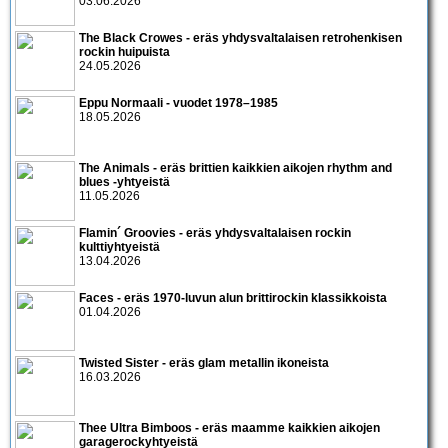
03.06.2026
The Black Crowes - eräs yhdysvaltalaisen retrohenkisen
rockin huipuista
24.05.2026
Eppu Normaali - vuodet 1978–1985
18.05.2026
The Animals - eräs brittien kaikkien aikojen rhythm and
blues -yhtyeistä
11.05.2026
Flamin´ Groovies - eräs yhdysvaltalaisen rockin
kulttiyhtyeistä
13.04.2026
Faces - eräs 1970-luvun alun brittirockin klassikkoista
01.04.2026
Twisted Sister - eräs glam metallin ikoneista
16.03.2026
Thee Ultra Bimboos - eräs maamme kaikkien aikojen
garagerockyhtyeistä