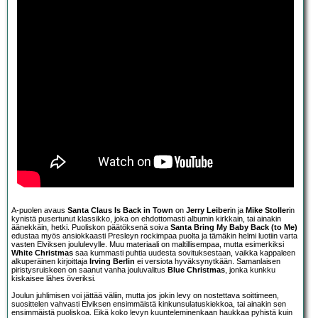
A-puolen avaus
Santa Claus Is Back in Town
on
Jerry Leiber
in ja
Mike Stoller
in
kynistä pusertunut klassikko, joka on ehdottomasti albumin kirkkain, tai ainakin
äänekkäin, hetki. Puoliskon päätöksenä soiva
Santa Bring My Baby Back (to Me)
edustaa myös ansiokkaasti Presleyn rockimpaa puolta ja tämäkin helmi luotiin varta
vasten Elviksen joululevylle. Muu materiaali on maltillisempaa, mutta esimerkiksi
White Christmas
saa kummasti puhtia uudesta sovituksestaan, vaikka kappaleen
alkuperäinen kirjoittaja
Irving Berlin
ei versiota hyväksynytkään. Samanlaisen
piristysruiskeen on saanut vanha jouluvalitus
Blue Christmas
, jonka kunkku
kiskaisee lähes överiksi.
Joulun juhlimisen voi jättää väliin, mutta jos jokin levy on nostettava soittimeen,
suosittelen vahvasti Elviksen ensimmäistä kinkunsulatuskiekkoa, tai ainakin sen
ensimmäistä puoliskoa. Eikä koko levyn kuunteleminenkaan haukkaa pyhistä kuin