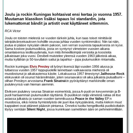
Joulu ja rockin Kuningas kohtasivat ensi kertaa jo vuonna 1957.
Muutaman klassikon lisäksi tapaus loi standardin, jota
lukemattomat bändit ja artistit ovat käyttäneet sittemmin.
RCA Victor
Joulu on toisten mielestä se vuoden tärkein juhla, kun taas toiset nimittävät
talvipäivänseisauksen kohdille osuvaa juhlaa vuoden synkimmäksi. Niin tai näin,
joulua ei pääse nykyään oikein pakoon, sen verran suuresta tapauksesta on kyse.
Sama koskee joulumusiikkia, josta on syntynyt viimeisten vuosien aikana
omanlaisensa teollisuudenala, kun mitä ihmeellisimpiä versioita ja koosteita
julkaistaan joka vuosi. Desibeli muistelee yleensä vuoden 1963 jälkeistä aikaa,
mutta kyllähän jo 50-luvullakin sattui ja tapahtui – jopa joulumusiikin rintamalla.
Rockin kuningas
Elvis Presley
oli lyönyt itsensä läpi vuoden 1956 alussa ja
tultaessa vuoden 1957 loppupuolelle lannettaan vatkaavasta miehestä oli
muodostunut jo aikakautensa käsite. Lokakuussa 1957 ilmestynyt
Jailhouse Rock
elokuvakin oli osunut häränsilmään, joten seuraavaksi oli aika julkaista joulualbumi –
olihan Presleyn arvostama
Frank Sinatra
kin pyöräyttänyt markkinoille oman
joululevynsä vain hieman aiemmin.
Elviksen joululevy seuraa Sinatran esimerkkiä, jossa A-puoli on kevyemmän ja B-
puoli hartaamman joulumusiikin täyttämä. B-puoliskon neljä viimeistä raitaa oli itse
asiassa julkaistu jo saman vuoden tammikuussa
Peace in the Valley
EP:n
muodossa, eikä noista hymistelyistä ole juuri iloa nykypäivänä, mutta kiekon muut
kappaleet ovat pitäneet pääosin pintansa. Onneksi tuolta hengelliseltä puoliskoltakin
löytyy sentään
Silent Night
, jossa kuninkaan samettinen ääni on pehmeimmillään.