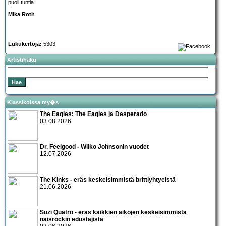
puoli tuntia.
Mika Roth
Lukukertoja:
5303
Artistihaku
Klassikoissa my�s
The Eagles: The Eagles ja Desperado
03.08.2026
Dr. Feelgood - Wilko Johnsonin vuodet
12.07.2026
The Kinks - eräs keskeisimmistä brittiyhtyeistä
21.06.2026
Suzi Quatro - eräs kaikkien aikojen keskeisimmistä
naisrockin edustajista