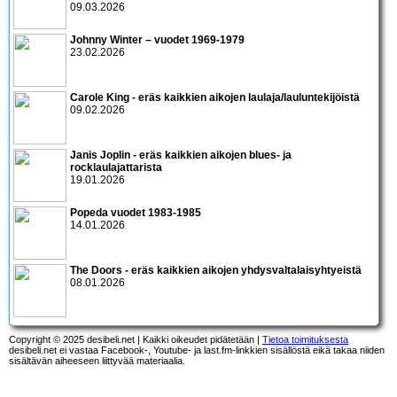
09.03.2026
Johnny Winter – vuodet 1969-1979
23.02.2026
Carole King - eräs kaikkien aikojen laulaja/lauluntekijöistä
09.02.2026
Janis Joplin - eräs kaikkien aikojen blues- ja
rocklaulajattarista
19.01.2026
Popeda vuodet 1983-1985
14.01.2026
The Doors - eräs kaikkien aikojen yhdysvaltalaisyhtyeistä
08.01.2026
Copyright © 2025 desibeli.net | Kaikki oikeudet pidätetään |
Tietoa toimituksesta
desibeli.net ei vastaa Facebook-, Youtube- ja last.fm-linkkien sisällöstä eikä takaa niiden
sisältävän aiheeseen liittyvää materiaalia.