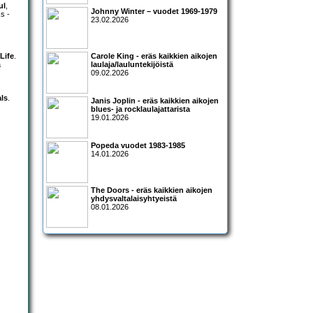
ul
,
Johnny Winter – vuodet 1969-1979
ks -
23.02.2026
 Life
.
Carole King - eräs kaikkien aikojen
a
laulaja/lauluntekijöistä
09.02.2026
ls
.
Janis Joplin - eräs kaikkien aikojen
blues- ja rocklaulajattarista
19.01.2026
Popeda vuodet 1983-1985
14.01.2026
The Doors - eräs kaikkien aikojen
yhdysvaltalaisyhtyeistä
08.01.2026