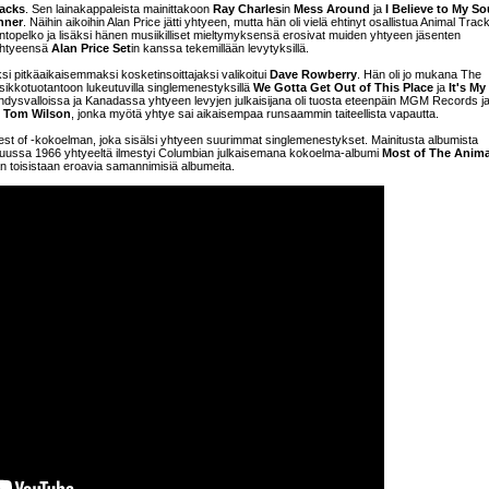
racks
. Sen lainakappaleista mainittakoon
Ray Charles
in
Mess Around
ja
I Believe to My So
nner
. Näihin aikoihin Alan Price jätti yhtyeen, mutta hän oli vielä ehtinyt osallistua Animal Trac
t lentopelko ja lisäksi hänen musiikilliset mieltymyksensä erosivat muiden yhtyeen jäsenten
yhtyeensä
Alan Price Set
in kanssa tekemillään levytyksillä.
si pitkäaikaisemmaksi kosketinsoittajaksi valikoitui
Dave Rowberry
. Hän oli jo mukana The
sikkotuotantoon lukeutuvilla singlemenestyksillä
We Gotta Get Out of This Place
ja
It's My
ysvalloissa ja Kanadassa yhtyeen levyjen julkaisijana oli tuosta eteenpäin MGM Records j
i
Tom Wilson
, jonka myötä yhtye sai aikaisempaa runsaammin taiteellista vapautta.
est of -kokoelman, joka sisälsi yhtyeen suurimmat singlemenestykset. Mainitusta albumista
kuussa 1966 yhtyeeltä ilmestyi Columbian julkaisemana kokoelma-albumi
Most of The Anima
an toisistaan eroavia samannimisiä albumeita.