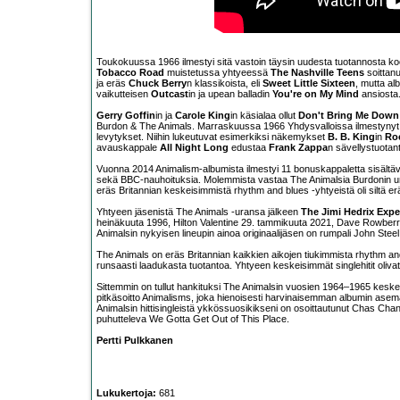
Toukokuussa 1966 ilmestyi sitä vastoin täysin uudesta tuotannosta k
Tobacco Road
muistetussa yhtyeessä
The Nashville Teens
soittan
ja eräs
Chuck Berry
n klassikoista, eli
Sweet Little Sixteen
, mutta al
vaikutteisen
Outcast
in ja upean balladin
You're on My Mind
ansiosta
Gerry Goffin
in ja
Carole King
in käsialaa ollut
Don't Bring Me Down
Burdon & The Animals. Marraskuussa 1966 Yhdysvalloissa ilmestynyt al
levytykset. Niihin lukeutuvat esimerkiksi näkemykset
B. B. King
in
Ro
avauskappale
All Night Long
edustaa
Frank Zappa
n sävellystuotant
Vuonna 2014 Animalism-albumista ilmestyi 11 bonuskappaletta sisältävä C
sekä BBC-nauhoituksia. Molemmista vastaa The Animalsia Burdonin u
eräs Britannian keskeisimmistä rhythm and blues -yhtyeistä oli siltä e
Yhtyeen jäsenistä The Animals -uransa jälkeen
The Jimi Hedrix Expe
heinäkuuta 1996, Hilton Valentine 29. tammikuuta 2021, Dave Rowber
Animalsin nykyisen lineupin ainoa originaalijäsen on rumpali John Steel
The Animals on eräs Britannian kaikkien aikojen tiukimmista rhythm and b
runsaasti laadukasta tuotantoa. Yhtyeen keskeisimmät singlehitit olivat 
Sittemmin on tullut hankituksi The Animalsin vuosien 1964–1965 kesk
pitkäsoitto Animalisms, joka hienoisesti harvinaisemman albumin ase
Animalsin hittisingleistä ykkössuosikikseni on osoittautunut Chas Chan
puhutteleva We Gotta Get Out of This Place.
Pertti Pulkkanen
Lukukertoja:
681