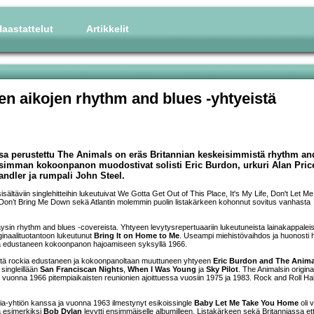
aastattelut
Artikkelit
ien aikojen rhythm and blues -yhtyeistä
sa perustettu The Animals on eräs Britannian keskeisimmistä rhythm an
uisimman kokoonpanon muodostivat solisti Eric Burdon, urkuri Alan Pric
handler ja rumpali John Steel.
isältäviin singlehitteihin lukeutuivat We Gotta Get Out of This Place, It's My Life, Don't Let M
 Don’t Bring Me Down sekä Atlantin molemmin puolin listakärkeen kohonnut sovitus vanhasta
täysin rhythm and blues -covereista. Yhtyeen levytysrepertuaariin lukeutuneista lainakappalei
ginaalituotantoon lukeutunut
Bring It on Home to Me
. Useampi miehistövaihdos ja huonosti h
sia edustaneen kokoonpanon hajoamiseen syksyllä 1966.
stä rockia edustaneen ja kokoonpanoltaan muuttuneen yhtyeen
Eric Burdon and The Anima
 singleillään
San Franciscan Nights
,
When I Was Young
ja
Sky Pilot
. The Animalsin origina
uonna 1966 pitempiaikaisten reunionien ajoittuessa vuosiin 1975 ja 1983. Rock and Roll Hal
a-yhtiön kanssa ja vuonna 1963 ilmestynyt esikoissingle
Baby Let Me Take You Home
oli 
a esimerkiksi
Bob Dylan
levytti ensimmäiselle albumilleen. Listakärkeen sekä Britanniassa et