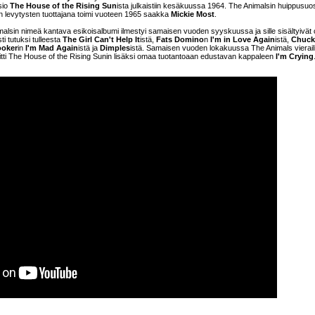
rsio
The House of the Rising Sun
ista julkaistiin kesäkuussa 1964. The Animalsin huippusuo
n levytysten tuottajana toimi vuoteen 1965 saakka
Mickie Most
.
malsin nimeä kantava esikoisalbumi ilmestyi samaisen vuoden syyskuussa ja sille sisältyivät 
ti tutuksi tulleesta
The Girl Can't Help It
istä,
Fats Domino
n
I'm in Love Again
istä,
Chuck
ooker
in
I'm Mad Again
istä ja
Dimples
istä. Samaisen vuoden lokakuussa The Animals vierail
itti The House of the Rising Sunin lisäksi omaa tuotantoaan edustavan kappaleen
I'm Crying