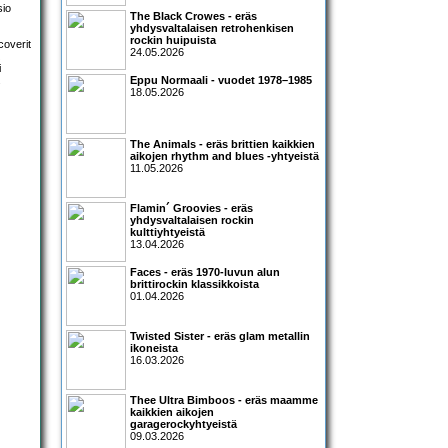
sio
The Black Crowes - eräs
yhdysvaltalaisen retrohenkisen
rockin huipuista
coverit
24.05.2026
i
.
Eppu Normaali - vuodet 1978–1985
18.05.2026
The Animals - eräs brittien kaikkien
aikojen rhythm and blues -yhtyeistä
11.05.2026
Flamin´ Groovies - eräs
yhdysvaltalaisen rockin
kulttiyhtyeistä
13.04.2026
Faces - eräs 1970-luvun alun
brittirockin klassikkoista
01.04.2026
Twisted Sister - eräs glam metallin
ikoneista
16.03.2026
Thee Ultra Bimboos - eräs maamme
kaikkien aikojen
garagerockyhtyeistä
09.03.2026