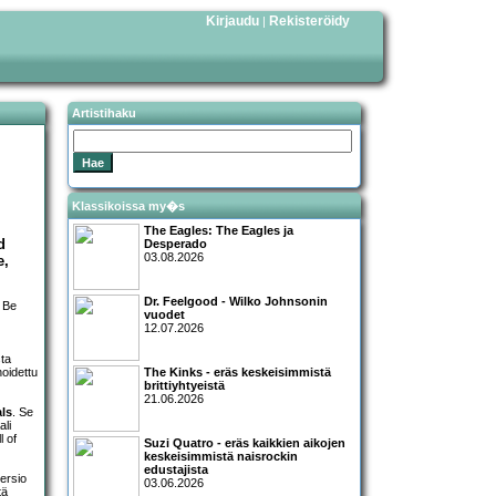
Kirjaudu
Rekisteröidy
|
Artistihaku
Klassikoissa my�s
The Eagles: The Eagles ja
d
Desperado
03.08.2026
e,
Dr. Feelgood - Wilko Johnsonin
e Be
vuodet
12.07.2026
sta
oidettu
The Kinks - eräs keskeisimmistä
brittiyhtyeistä
21.06.2026
ls
. Se
ali
l of
Suzi Quatro - eräs kaikkien aikojen
keskeisimmistä naisrockin
edustajista
versio
03.06.2026
tä