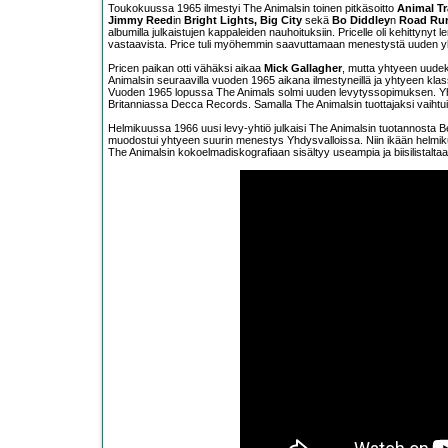
Toukokuussa 1965 ilmestyi The Animalsin toinen pitkäsoitto
Animal T
Jimmy Reed
in
Bright Lights, Big City
sekä
Bo Diddley
n
Road Ru
albumilla julkaistujen kappaleiden nauhoituksiin. Pricelle oli kehittyny
vastaavista. Price tuli myöhemmin saavuttamaan menestystä uuden 
Pricen paikan otti vähäksi aikaa
Mick Gallagher
, mutta yhtyeen uudek
Animalsin seuraavilla vuoden 1965 aikana ilmestyneillä ja yhtyeen klas
Vuoden 1965 lopussa The Animals solmi uuden levytyssopimuksen. Yhd
Britanniassa Decca Records. Samalla The Animalsin tuottajaksi vaihtu
Helmikuussa 1966 uusi levy-yhtiö julkaisi The Animalsin tuotannosta B
muodostui yhtyeen suurin menestys Yhdysvalloissa. Niin ikään helmi
The Animalsin kokoelmadiskografiaan sisältyy useampia ja biisilistalta