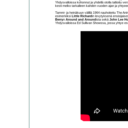
Yhdysvalloissa kohonnut ja yhdellä otolla taltioitu ve
kesti melko tarkalleen kahden vuoden ajan ja yhtyee
Tammi- ja heinäkuun välillä 1964 nauhoitettu The Ani
esimerkiksi
Little Richard
in levytyksenä ensisijaises
Berry
n
Around and Around
ista sekä
John Lee H
Yhdysvalloissa Ed Sullivan Showssa, jossa yhtye es