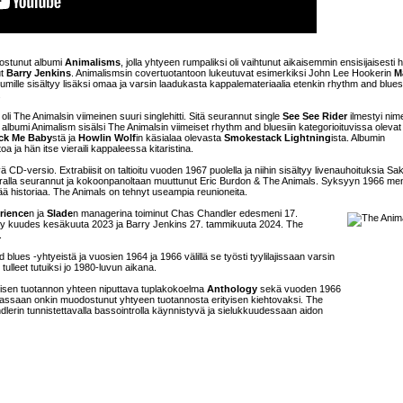
oostunut albumi
Animalisms
, jolla yhtyeen rumpaliksi oli vaihtunut aikaisemmin ensisijaisesti h
ut
Barry Jenkins
. Animalismsin covertuotantoon lukeutuvat esimerkiksi John Lee Hookerin
M
bumille sisältyy lisäksi omaa ja varsin laadukasta kappalemateriaalia etenkin rhythm and blues
.
oli The Animalsin viimeinen suuri singlehitti. Sitä seurannut single
See See Rider
ilmestyi nime
bumi Animalism sisälsi The Animalsin viimeiset rhythm and bluesiin kategorioituvissa olevat
ck Me Baby
stä ja
Howlin Wolf
in käsialaa olevasta
Smokestack Lightning
ista. Albumin
oa ja hän itse vieraili kappaleessa kitaristina.
D-versio. Extrabiisit on taltioitu vuoden 1967 puolella ja niihin sisältyy livenauhoituksia Sa
ralla seurannut ja kokoonpanoltaan muuttunut Eric Burdon & The Animals. Syksyyn 1966 m
rää historiaa. The Animals on tehnyt useampia reunioneita.
rience
n ja
Slade
n managerina toiminut Chas Chandler edesmeni 17.
ry kuudes kesäkuuta 2023 ja Barry Jenkins 27. tammikuuta 2024. The
.
lues -yhtyeistä ja vuosien 1964 ja 1966 välillä se työsti tyylilajissaan varsin
tulleet tutuiksi jo 1980-luvun aikana.
eisen tuotannon yhteen niputtava tuplakokoelma
Anthology
sekä vuoden 1966
massaan onkin muodostunut yhtyeen tuotannosta erityisen kiehtovaksi. The
dlerin tunnistettavalla bassointrolla käynnistyvä ja sielukkuudessaan aidon