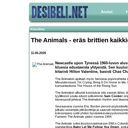
Arviot
H
Klassikko
The Animals - eräs brittien kaikk
11.05.2026
Newcastle upon Tynessä 1960-luvun alus
bluesia edustavista yhtyeistä. Sen kuul
kitaristi Hilton Valentine, basisti Chas C
The Animalsin ajoittain myös hienoisia popvivahteita s
Misunderstood, I'm Crying, Bring It On Home to Me,
kansanlaulusta The House of the Rising Sun.
The Animalsin albumit koostuivat sitä vastoin lähes 
tyylillisesti soulia edusti selkeimmin
Sam Cooke
n ori
bisnespuoli johtivat The Animalsin rhythm and blue
Seuraavana vuonna Eric Burdon perusti psykedeeli
julkaisi useampia pitkäsoittoja ja saavutti menestystä
kokoonpano soitti yhden hyväntekeväisyyskonsertin v
Fameen The Animals pääsi vuonna 1994.
The Animals solmi levytyssopimuksen EMI:n Columbi
standardista
Baby Let Me Follow You Down
, jonk