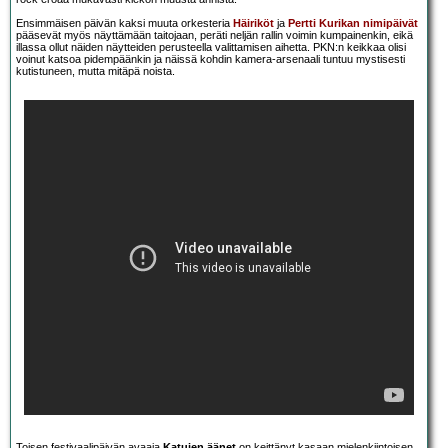
Ensimmäisen päivän kaksi muuta orkesteria
Häiriköt
ja
Pertti Kurikan nimipäivät
pääsevät myös näyttämään taitojaan, peräti neljän rallin voimin kumpainenkin, eikä
illassa ollut näiden näytteiden perusteella valittamisen aihetta. PKN:n keikkaa olisi
voinut katsoa pidempäänkin ja näissä kohdin kamera-arsenaali tuntuu mystisesti
kutistuneen, mutta mitäpä noista.
Toisen festivaalipäivän avaaja
Katujen äänet
on keittänyt kasaan mielenkiintoisen