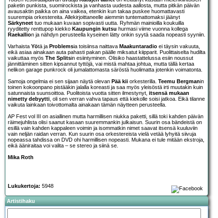
paketin punkista, suomirockista ja vanhasta uudesta aallosta, mutta pitkän päivän
avausaktin paikka on aina vaikea, etenkin kun takaa puskee huomattavasti
suurempia orkestereita. Allekirjoittaneelle aiemmin tuntemattomaksi jäänyt
Särkyneet
tuo mukaan kuvaan sopivasti uutta. Ryhmän mainioilla koukuilla
ryyditetty renttupop kiekko
Kaupungin kutsu
hurmasi viime vuonna kollega
Raekallio
n ja nähdyn perusteella kyseinen lätty onkin syytä saada nopeasti syyniin.
Varhaista
Yö
tä ja
Problems
ia toisiinsa naittava
Maakuntaradio
ei täysin vakuuta,
eikä asiaa ainakaan auta pahasti pakan päälle miksatut kiipparit. Puolittaiselta hudilta
vaikuttaa myös
The Splits
in esiintyminen. Olisiko haastattelussa esiin noussut
jännittäminen sitten kipsannut tyttöjä, vai mistä mahtaa johtua, mutta tällä kertaa
nelikon garage punkrock oli jumalattomasta säröstä huolimatta jotenkin voimatonta.
Samoja ongelmia ei sen sijaan näytä olevan
Pää kii
orkesterilla.
Teemu Bergman
in
toinen kokoonpano pistääkin jalalla koreasti ja saa myös yleisöstä irti muutakin kuin
satunnaista suunsoittoa. Puolitoista vuotta sitten ilmestynyt,
itsensä mukaan
nimetty debyytti
, oli sen verran vahva tapaus että kiekolle soisi jatkoa. Eikä tilanne
vaikuta lainkaan toivottomalta ainakaan tämän näytteen perusteella.
AP Fest vol III on asiallinen mutta harmillisen niukka paketti, sillä toki kahden päivän
räimejuhlista olisi saanut kasaan suuremmankin julkaisun. Suurin osa bändeistä on
esillä vain kahden kappaleen voimin ja isommatkin nimet saavat itsensä kuuluviin
vain neljän raidan verran. Kun suurin osa orkestereista vielä vetää lyhyitä siivuja
nopeassa tahdissa on DVD ohi harmillisen nopeasti. Mukana ei tule mitään ekstroja,
eikä ääniraitaa voi valita – se stereo ja siinä se.
Mika Roth
Lukukertoja:
5948
Artistihaku