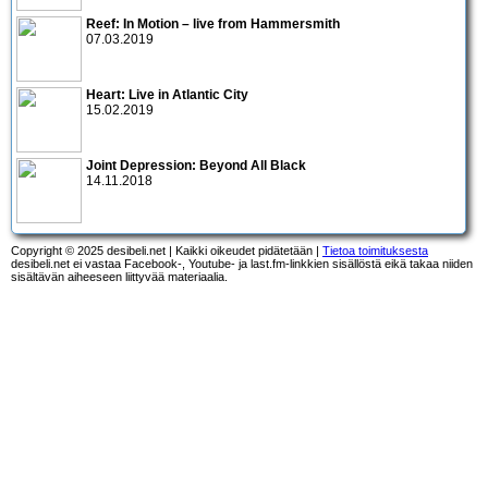
Reef: In Motion – live from Hammersmith
07.03.2019
Heart: Live in Atlantic City
15.02.2019
Joint Depression: Beyond All Black
14.11.2018
Copyright © 2025 desibeli.net | Kaikki oikeudet pidätetään |
Tietoa toimituksesta
desibeli.net ei vastaa Facebook-, Youtube- ja last.fm-linkkien sisällöstä eikä takaa niiden
sisältävän aiheeseen liittyvää materiaalia.