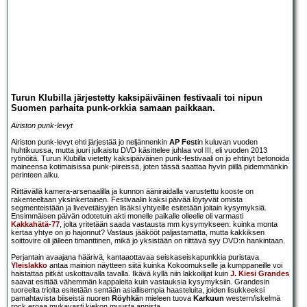
Turun Klubilla järjestetty kaksipäiväinen festivaali toi nipun
Suomen parhaita punk-orkkia samaan paikkaan.
Airiston punk-levyt
Airiston punk-levyt ehti järjestää jo neljännenkin
AP Fest
in kuluvan vuoden
huhtikuussa, mutta juuri julkaistu DVD käsittelee juhlaa vol III, eli vuoden 2013
rytinöitä. Turun Klubilla vietetty kaksipäiväinen punk-festivaali on jo ehtinyt betonoida
maineensa kotimaisissa punk-piireissä, joten tässä saattaa hyvin piillä pidemmänkin
perinteen alku.
Riittävällä kamera-arsenaalilla ja kunnon ääniraidalla varustettu kooste on
rakenteeltaan yksinkertainen. Festivaalin kaksi päivää löytyvät omista
segmenteistään ja livevetäisyjen lisäksi yhtyeille esitetään joitain kysymyksiä.
Ensimmäisen päivän odotetuin akti monelle paikalle olleelle oli varmasti
Kakkahätä-77
, jolta yritetään saada vastausta mm kysymykseen: kuinka monta
kertaa yhtye on jo hajonnut? Vastaus jääkööt paljastamatta, mutta kakkiksen
soittovire oli jälleen timanttinen, mikä jo yksistään on riittävä syy DVD:n hankintaan.
Perjantain avaajana häärivä, kantaaottavaa seiskaseiskapunkkia puristava
Yleislakko
antaa mainion näytteen siitä kuinka Kokoomukselle ja kumppaneille voi
haistattaa pitkät uskottavalla tavalla. Ikävä kyllä niin lakkoilijat kuin
J. Kiesi Grandes
saavat esittää vähemmän kappaleita kuin vastauksia kysymyksiin. Grandesin
tuoreelta triolta esitetään sentään asiallisempia haasteluita, joiden lisukkeeksi
pamahtavista biiseistä nuoren
Röyhkä
n mieleen tuova
Karkuun
western/iskelmä
rock eroaa mukavasti kiekon muusta annista.