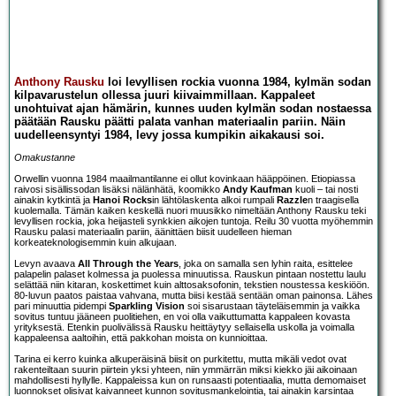
Anthony Rausku
loi levyllisen rockia vuonna 1984, kylmän sodan
kilpavarustelun ollessa juuri kiivaimmillaan. Kappaleet
unohtuivat ajan hämärin, kunnes uuden kylmän sodan nostaessa
päätään Rausku päätti palata vanhan materiaalin pariin. Näin
uudelleensyntyi
1984
, levy jossa kumpikin aikakausi soi.
Omakustanne
Orwellin vuonna 1984 maailmantilanne ei ollut kovinkaan hääppöinen. Etiopiassa
raivosi sisällissodan lisäksi nälänhätä, koomikko
Andy Kaufman
kuoli – tai nosti
ainakin kytkintä ja
Hanoi Rocks
in lähtölaskenta alkoi rumpali
Razzle
n traagisella
kuolemalla. Tämän kaiken keskellä nuori muusikko nimeltään Anthony Rausku teki
levyllisen rockia, joka heijasteli synkkien aikojen tuntoja. Reilu 30 vuotta myöhemmin
Rausku palasi materiaalin pariin, äänittäen biisit uudelleen hieman
korkeateknologisemmin kuin alkujaan.
Levyn avaava
All Through the Years
, joka on samalla sen lyhin raita, esittelee
palapelin palaset kolmessa ja puolessa minuutissa. Rauskun pintaan nostettu laulu
selättää niin kitaran, koskettimet kuin alttosaksofonin, tekstien noustessa keskiöön.
80-luvun paatos paistaa vahvana, mutta biisi kestää sentään oman painonsa. Lähes
pari minuuttia pidempi
Sparkling Vision
soi sisarustaan täyteläisemmin ja vaikka
sovitus tuntuu jääneen puolitiehen, en voi olla vaikuttumatta kappaleen kovasta
yrityksestä. Etenkin puolivälissä Rausku heittäytyy sellaisella uskolla ja voimalla
kappaleensa aaltoihin, että pakkohan moista on kunnioittaa.
Tarina ei kerro kuinka alkuperäisinä biisit on purkitettu, mutta mikäli vedot ovat
rakenteiltaan suurin piirtein yksi yhteen, niin ymmärrän miksi kiekko jäi aikoinaan
mahdollisesti hyllylle. Kappaleissa kun on runsaasti potentiaalia, mutta demomaiset
luonnokset olisivat kaivanneet kunnon sovitusmankelointia, tai ainakin karsintaa