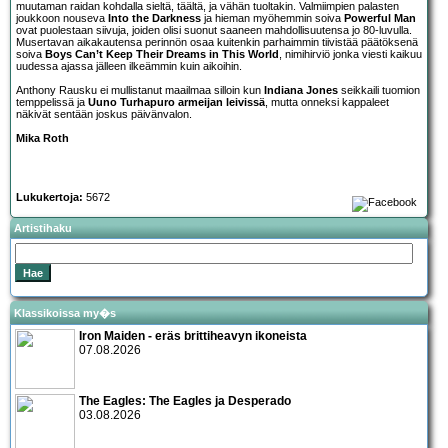
muutaman raidan kohdalla sieltä, täältä, ja vähän tuoltakin. Valmiimpien palasten
joukkoon nouseva
Into the Darkness
ja hieman myöhemmin soiva
Powerful Man
ovat puolestaan siivuja, joiden olisi suonut saaneen mahdollisuutensa jo 80-luvulla.
Musertavan aikakautensa perinnön osaa kuitenkin parhaimmin tiivistää päätöksenä
soiva
Boys Can’t Keep Their Dreams in This World
, nimihirviö jonka viesti kaikuu
uudessa ajassa jälleen ilkeämmin kuin aikoihin.
Anthony Rausku ei mullistanut maailmaa silloin kun
Indiana Jones
seikkaili tuomion
temppelissä ja
Uuno Turhapuro armeijan leivissä
, mutta onneksi kappaleet
näkivät sentään joskus päivänvalon.
Mika Roth
Lukukertoja:
5672
Artistihaku
Klassikoissa my�s
Iron Maiden - eräs brittiheavyn ikoneista
07.08.2026
The Eagles: The Eagles ja Desperado
03.08.2026