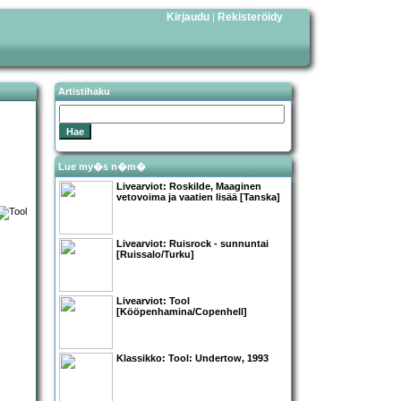
Kirjaudu
Rekisteröidy
|
Artistihaku
Lue my�s n�m�
Livearviot:
Roskilde
, Maaginen
vetovoima ja vaatien lisää [Tanska]
Livearviot:
Ruisrock - sunnuntai
[Ruissalo/Turku]
Livearviot:
Tool
[Kööpenhamina/Copenhell]
Klassikko:
Tool
: Undertow, 1993