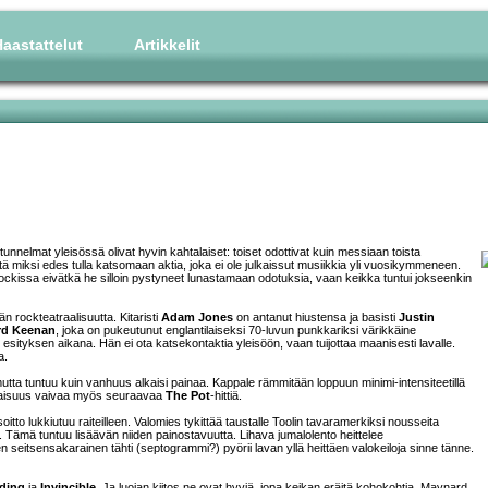
aastattelut
Artikkelit
unnelmat yleisössä olivat hyvin kahtalaiset: toiset odottivat kuin messiaan toista
 että miksi edes tulla katsomaan aktia, joka ei ole julkaissut musiikkia yli vuosikymmeneen.
ckissa eivätkä he silloin pystyneet lunastamaan odotuksia, vaan keikka tuntui jokseenkin
 rockteatraalisuutta. Kitaristi
Adam Jones
on antanut hiustensa ja basisti
Justin
rd Keenan
, joka on pukeutunut englantilaiseksi 70-luvun punkkariksi värikkäine
esityksen aikana. Hän ei ota katsekontaktia yleisöön, vaan tuijottaa maanisesti lavalle.
a.
mutta tuntuu kuin vanhuus alkaisi painaa. Kappale rämmitään loppuun minimi-intensiteetillä
itonaisuus vaivaa myös seuraavaa
The Pot
-hittiä.
itto lukkiutuu raiteilleen. Valomies tykittää taustalle Toolin tavaramerkiksi nousseita
stä. Tämä tuntuu lisäävän niiden painostavuutta. Lihava jumalolento heittelee
 seitsensakarainen tähti (septogrammi?) pyörii lavan yllä heittäen valokeiloja sinne tänne.
ding
ja
Invincible
. Ja luojan kiitos ne ovat hyviä, jopa keikan eräitä kohokohtia. Maynard