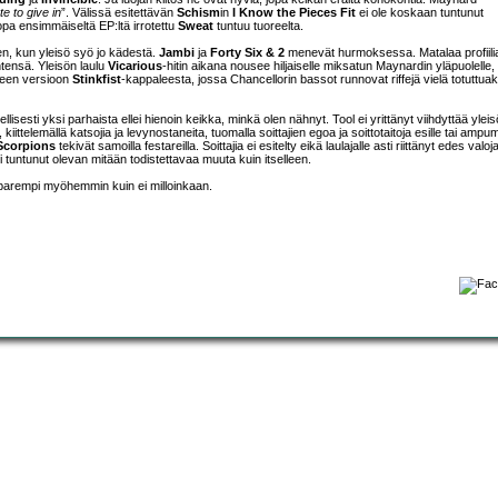
te to give in
”. Välissä esitettävän
Schism
in
I Know the Pieces Fit
ei ole koskaan tuntunut
 Jopa ensimmäiseltä EP:ltä irrotettu
Sweat
tuntuu tuoreelta.
en, kun yleisö syö jo kädestä.
Jambi
ja
Forty Six & 2
menevät hurmoksessa. Matalaa profiili
ensä. Yleisön laulu
Vicarious
-hitin aikana nousee hiljaiselle miksatun Maynardin yläpuolelle,
uteen versioon
Stinkfist
-kappaleesta, jossa Chancellorin bassot runnovat riffejä vielä totuttuak
llisesti yksi parhaista ellei hienoin keikka, minkä olen nähnyt. Tool ei yrittänyt viihdyttää ylei
, kiittelemällä katsojia ja levynostaneita, tuomalla soittajien egoa ja soittotaitoja esille tai ampu
Scorpions
tekivät samoilla festareilla. Soittajia ei esitelty eikä laulajalle asti riittänyt edes valo
ei tuntunut olevan mitään todistettavaa muuta kuin itselleen.
 parempi myöhemmin kuin ei milloinkaan.