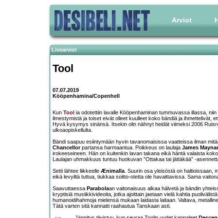
Arviot
H
Livearviot
Tool
07.07.2019
Kööpenhamina/Copenhell
Kun
Tool
ia odotettiin lavalle Kööpenhaminan tummuvassa illassa, niin t
ilmestymistä ja toiset eivät olleet kuulleet koko bändiä ja ihmettelivät,
Hyvä kysymys sinänsä. Itsekin olin nähnyt heidät viimeksi 2006 Ruisro
ulkoaopiskellulta.
Bändi saapuu esiintymään hyvin tavanomaisissa vaatteissa ilman mitään
Chancellor
partansa harmaantua. Poikkeus on laulaja
James Mayna
irokeeseineen. Hän on kuitenkin lavan takana eikä häntä valaista koko 
Laulajan uhmakkuus tuntuu huokuvan ”Ottakaa tai jättäkää” -asennett
Setti lähtee liikkeelle
Ænimalla
. Suurin osa yleisöstä on haltioissaan, 
eikä levyiltä tuttua, tiukkaa soitto-otetta ole havaittavissa. Sama va
Saavuttaessa
Parabola
an vaitonaisuus alkaa hälvetä ja bändin yhteisso
kryptisiä musiikkivideoita, jotka ajoittain jaetaan vielä kahtia puoliväli
humanoidihahmoja mielensä mukaan laidasta laitaan. Valtava, metallinen
Tätä varten sitä kannatti raahautua Tanskaan asti.
Jännitys tiivistyy, kun seuraa Toolin uudet kappaleet
Descen