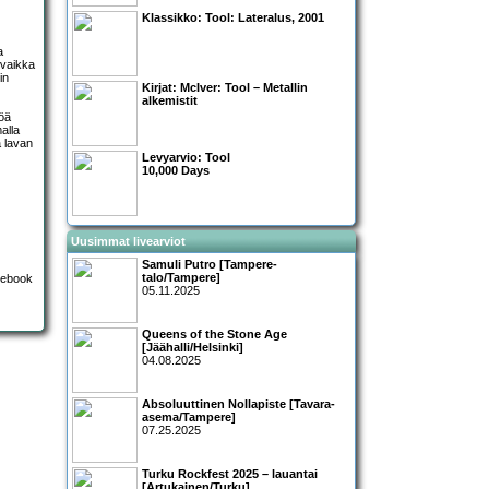
Klassikko:
Tool: Lateralus
, 2001
a
 vaikka
in
Kirjat:
McIver: Tool – Metallin
alkemistit
söä
malla
ja lavan
Levyarvio: Tool
10,000 Days
Uusimmat livearviot
Samuli Putro [Tampere-
talo/Tampere]
05.11.2025
Queens of the Stone Age
[Jäähalli/Helsinki]
04.08.2025
Absoluuttinen Nollapiste [Tavara-
asema/Tampere]
07.25.2025
Turku Rockfest 2025 – lauantai
[Artukainen/Turku]