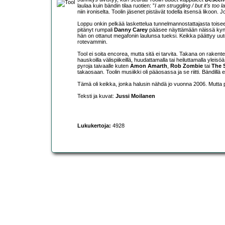
laulaa kuin bändin tilaa ruotien: ”
I am struggling / but it’s too la
niin ironiselta. Toolin jäsenet pistävät todella itsensä likoon.
Loppu onkin pelkää laskettelua tunnelmannostattajasta toise
pitänyt rumpali
Danny Carey
pääsee näyttämään näissä kynt
hän on ottanut megafonin laulunsa tueksi. Keikka päättyy u
rotevammin.
Tool ei soita encorea, mutta sitä ei tarvita. Takana on rakentee
hauskoilla välispiikeillä, huudattamalla tai heiluttamalla yleisöä
pyroja taivaalle kuten
Amon Amarth
,
Rob Zombie
tai
The 
takaosaan. Toolin musiikki oli pääosassa ja se riitti. Bändillä 
Tämä oli keikka, jonka halusin nähdä jo vuonna 2006. Mutta
Teksti ja kuvat:
Jussi Moilanen
Lukukertoja:
4928