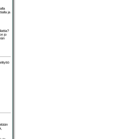
alla
ialla ja
lattia?
on jo
ämän
itään
a,