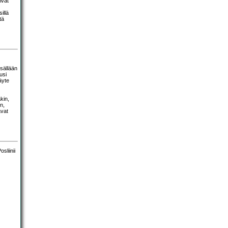
ivät
illä
tä
sisällään
usi
äyte
kin,
n,
avat