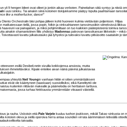
yli 9 hengen bileet ovat olleet jo jonkin aikaa verboten. Paineitahan siitä syntyy ja niistä om
al
in uusi sinkku. Tai ainakin siinä kotoinen tiskijukkamme päätyy lopulta paahtamaan tanssilatt
nce like a motherfucker, dance!”
 Olento Orchestralin biisi pohjaa jälleen kohti huoneen kulmia viettävään poljentoon. Hiljaa
 matkatessaan tiellä, jossa popin, folkin ja vinksahtaneen tanssimusiikin siimeksissä liikkuu
 haaveuni vai painajainen, ja mikä pohjimmiltaan on tuo kaikkien päätepisteenä toimiva tanssi
a ainakin shamanistinen fiilis yhdistyy
Madonna
a palvovan tanssikansan liikkeisiin – mikä 
ivottavasti luvattu julkaisutauko jää lyhyeksi ja tulevaksi luvattu pitkäsoitto saataisiin jo t
n otteeseen esillä Desibeli.netin sivuilla keikkojensa ansiosta, mutta
tuksen ihmeteltäväksi. Kipale enteilee aivan näinä päivinä julkaistavaa
lkaisijakin.
mmempaa yhteyttä
Neil Young
in vanhaan hittiin ei sitten ymmärtääkseni
kat eivät ole kääntyneet (taaskaan) suosiollisiksi, eikä Kanelityttö ole
istuu kuitenkin riittävän makealle ja päämelodia on herttaisen tarttuva.
maisemasta, jossa turhaa hinkkausta ymmärretään viisaasti väistellä.
tous ja rauha. Uskoisin että
Pale Varjele
kuuluu tuohon joukkoon, mikäli Takas-sinkusta on m
ta kotoisin oleva ja siellä operoiva herra antaa soundien virrata äärimmäisen letkeällä otteell
alaukselliselta taivaalta.