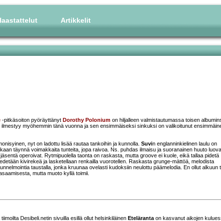
aastattelut
Artikkelit
e
-pitkäsoiton pyöräyttänyt
Dorothy Polonium
on hiljalleen valmistautumassa toisen albumin
o ilmestyy myöhemmin tänä vuonna ja sen ensimmäiseksi sinkuksi on valikoitunut ensimmäin
onisyinen, nyt on ladottu lisää rautaa tankoihin ja kunnolla.
Suvi
n englanninkielinen laulu on
aikaan täynnä voimakkaita tunteita, jopa raivoa. Ns. puhdas ilmaisu ja suoranainen huuto luova
jäsentä operoivat. Rytmipuolella taonta on raskasta, mutta groove ei kuole, eikä tallaa pidetä
edetään kivirekeä ja lasketellaan renkailla vuorotellen. Raskasta grunge-mättöä, melodista
unnelmointia taustalla, jonka kruunaa ovelasti kudoksiin neulottu päämelodia. En ollut alkuun 
asaamisesta, mutta muoto kyllä toimii.
tiimoilta Desibeli.netin sivuilla esillä ollut helsinkiläinen
Eteläranta
on kasvanut aikojen kulue