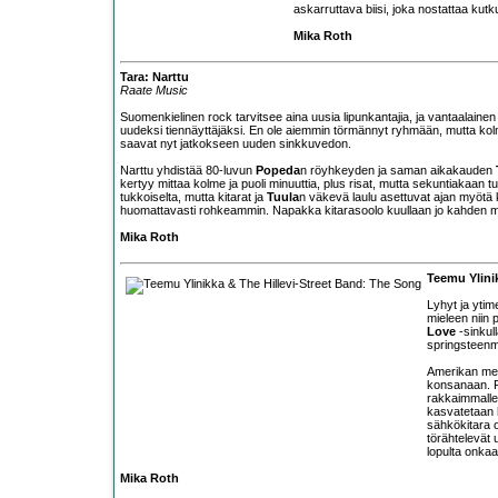
askarruttava biisi, joka nostattaa kutk
Mika Roth
Tara: Narttu
Raate Music
Suomenkielinen rock tarvitsee aina uusia lipunkantajia, ja vantaalaine
uudeksi tiennäyttäjäksi. En ole aiemmin törmännyt ryhmään, mutta kol
saavat nyt jatkokseen uuden sinkkuvedon.
Narttu yhdistää 80-luvun
Popeda
n röyhkeyden ja saman aikakauden
kertyy mittaa kolme ja puoli minuuttia, plus risat, mutta sekuntiakaan 
tukkoiselta, mutta kitarat ja
Tuula
n väkevä laulu asettuvat ajan myötä
huomattavasti rohkeammin. Napakka kitarasoolo kuullaan jo kahden minuu
Mika Roth
Teemu Ylini
Lyhyt ja ytim
mieleen niin 
Love
-sinkull
springsteenma
Amerikan meno
konsanaan. Pi
rakkaimmalle 
kasvatetaan h
sähkökitara o
törähtelevät 
lopulta onkaa
Mika Roth