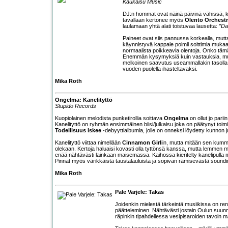
Kaukaisu Music
DJ:n hommat ovat näinä päivinä vähissä, kun 
tavallaan kertonee myös
Olento Orchestr
laulamaan yhtä alati toistuvaa lausetta:
”Da
Paineet ovat siis pannussa korkealla, mutta
käynnistyvä kappale poimii soittimia mukaan
normaalista poikkeavia olentoja. Onko tämä
Enemmän kysymyksiä kuin vastauksia, mutt
melkoinen saavutus useammallakin tasolla. To
vuoden puolella ihasteltavaksi.
Mika Roth
Ongelma: Kanelityttö
Stupido Records
Kuopiolainen melodista punketirollia soittava
Ongelma
on ollut jo parii
Kanelityttö on ryhmän ensimmäinen biisi/julkaisu joka on päätynyt toimi
Todellisuus iskee
-debyyttialbumia, jolle on onneksi löydetty kunnon ju
Kanelityttö viittaa nimellään
Cinnamon Girl
iin, mutta mitään sen ku
olekaan. Kertoja haluaisi kovasti olla tyttönsä kanssa, mutta lemmen mut
enää nähtävästi lainkaan maisemassa. Kaihossa kieritelty kanelipulla ma
Pinnat myös värikkäistä taustalauluista ja sopivan rämisevästä soundi
Mika Roth
Pale Varjele: Takas
Joidenkin mielestä tärkeintä musiikissa on ren
päätteleminen. Nähtävästi jostain Oulun suunnil
räpinkin tipahdellessa vesipisaroiden tavoin ma