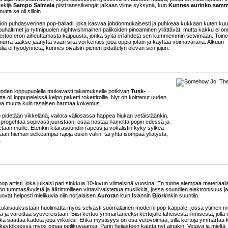
tekijä
Sampo Salmela
pisti tanssikengät jalkaan viime syksynä, kun
Kunnes aurinko sam
tta se oli silloin.
nkin puhdasverinen pop-balladi, joka kasvaa johdonmukaisesti ja puhkeaa kukkaan kuten kuu
puhaltimet ja rytmipuolen nightwishmainen palikoiden pinoaminen yllättävät, mutta kakku ei on
kertoo eron aiheuttamasta kaipuusta, jonka syitä ei lähdetä sen kummemmin setvimään. Toin
murra taakse jäänyttä vaan siitä voi kenties jopa oppia jotain ja käyttää voimavarana. Alkuun
aalia ei hyödynnetä, kunnes oivalsin pienen pidättelyn olevan sen jujun.
vuoden loppupuolella mukavasti takamukselle potkivan
Tusk-
oli loppupeleissä kelpo paketti rokettirollia. Nyt on koittanut uuden
kkea muuta kuin tasaisen harmaa kokemus.
 pidetään vikkelänä, vaikka väliosassa happea hiukan vetäistäänkin.
progehtaa sopivasti juuristaan, osaa nostaa hametta popin edessä ja
tään muille. Etenkin kitarasoundin rapeus ja vokalistin kyky sylkeä
n hieman selkeämpiä rajoja osien väliin, tai yhtä isompaa yllätystä,
.
-pop artisti, joka julkaisi pari sinkkua 10-luvun viimeisinä vuosina. En tunne aiempaa materiaali
 on tummasävyistä ja äärimmilleen virtaviivaistettua musiikkia, jossa soundien elektronisuus ja
ovat helposti mielikuvia niin norjalaisen
Aurora
n kuin Islannin
Björk
inkin suuntiin.
sukulaisuuksistaan huolimatta myös selvästi suomalainen moderni pop-kappale, jossa ytimen 
a varoittaa syövereistään. Biisi kertoo ymmärtäneeksi kertojalle läheisestä ihmisestä, jolla 
 joka saattaa kadota jopa viikoiksi. Ehkä mystisyys on osa vetovoimaa, sillä kertoja ymmärtää k
ytöksessä myös omaa peilikuvaansa. Parin heijasteen kautta nyt ainakin. Vetävä ja mieltä