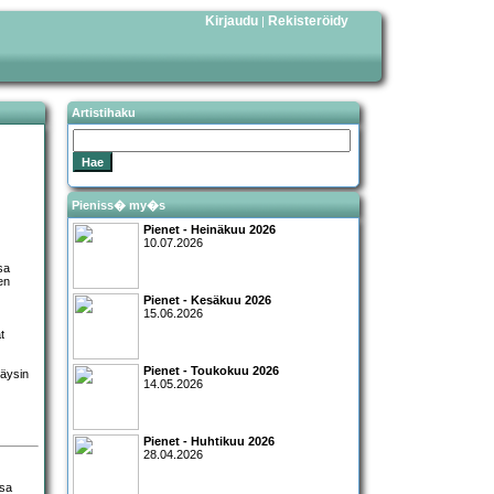
Kirjaudu
Rekisteröidy
|
Artistihaku
Pieniss� my�s
Pienet - Heinäkuu 2026
10.07.2026
sa
en
Pienet - Kesäkuu 2026
15.06.2026
t
Pienet - Toukokuu 2026
täysin
14.05.2026
Pienet - Huhtikuu 2026
28.04.2026
ssa