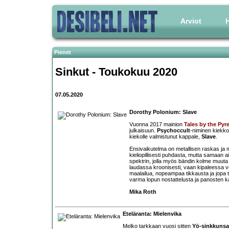
Arviot
H
Pienet
Sinkut - Toukokuu 2020
07.05.2020
Dorothy Polonium: Slave
Vuonna 2017 mainion
Tales by the Pyr
julkaisuun.
Psychoccult
-niminen kiekk
kiekolle valmistunut kappale,
Slave
.
Ensivaikutelma on metallisen raskas ja m
kieliopillisesti puhdasta, mutta samaan 
spektrin, jolla myös bändin kolme muuta 
laudassa kroonisesti, vaan kipaleessa v
maalailua, nopeampaa tikkausta ja jopa t
varma lopun nostattelusta ja panosten k
Mika Roth
Eteläranta: Mielenvika
Melko tarkkaan vuosi sitten
Yö-sinkkunsa