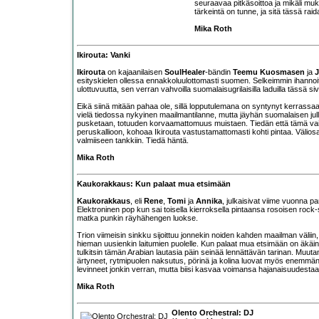
seuraavaa pitkäsoittoa ja mikäli muk
tärkeintä on tunne, ja sitä tässä rai
Mika Roth
Ikirouta: Vanki
Ikirouta
on kajaanilaisen
SoulHealer
-bändin
Teemu Kuosmasen
ja
J
esityskielen ollessa ennakkoluulottomasti suomen. Selkeimmin ihannoitu 
ulottuvuutta, sen verran vahvoilla suomalaisugrilaisilla laduilla tässä s
Eikä siinä mitään pahaa ole, sillä lopputulemana on syntynyt kerrassaan 
vielä tiedossa nykyinen maailmantilanne, mutta jäyhän suomalaisen jul
pusketaan, totuuden korvaamattomuus muistaen. Tiedän että tämä vaiku
peruskallioon, kohoaa Ikirouta vastustamattomasti kohti pintaa. Väliosan 
valmiiseen tankkiin. Tiedä häntä.
Mika Roth
Kaukorakkaus: Kun palaat mua etsimään
Kaukorakkaus
, eli
Rene
,
Tomi
ja
Annika
, julkaisivat viime vuonna pa
Elektroninen pop kun sai toisella kierroksella pintaansa rosoisen rock-
matka punkin räyhähengen luokse.
Trion viimeisin sinkku sijoittuu jonnekin noiden kahden maailman välii
hieman uusienkin laitumien puolelle. Kun palaat mua etsimään on äkäinen
tulkitsin tämän Arabian lautasia päin seinää lennättävän tarinan. Muut
ärtyneet, rytmipuolen naksutus, pörinä ja kolina luovat myös enemmän ri
levinneet jonkin verran, mutta biisi kasvaa voimansa hajanaisuudestaan
Mika Roth
Olento Orchestral: DJ