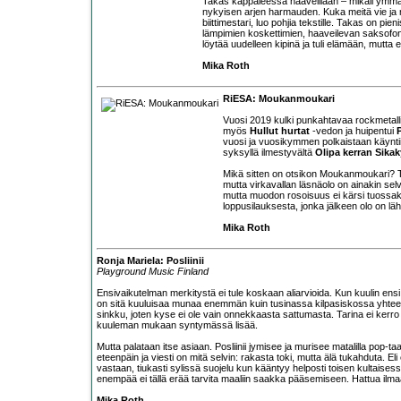
Takas kappaleessa haaveillaan – mikäli ymmärsin
nykyisen arjen harmauden. Kuka meitä vie ja 
biittimestari, luo pohjia tekstille. Takas on pi
lämpimien koskettimien, haaveilevan saksofonin
löytää uudelleen kipinä ja tuli elämään, mutta 
Mika Roth
RiESA: Moukanmoukari
Vuosi 2019 kulki punkahtavaa rockmetall
myös
Hullut hurtat
-vedon ja huipentui
vuosi ja vuosikymmen polkaistaan käyntii
syksyllä ilmestyvältä
Olipa kerran Sikak
Mikä sitten on otsikon Moukanmoukari? T
mutta virkavallan läsnäolo on ainakin selv
mutta muodon rosoisuus ei kärsi tuossak
loppusilauksesta, jonka jälkeen olo on l
Mika Roth
Ronja Mariela: Posliinii
Playground Music Finland
Ensivaikutelman merkitystä ei tule koskaan aliarvioida. Kun kuulin ens
on sitä kuuluisaa munaa enemmän kuin tusinassa kilpasiskossa yhteens
sinkku, joten kyse ei ole vain onnekkaasta sattumasta. Tarina ei kerro 
kuuleman mukaan syntymässä lisää.
Mutta palataan itse asiaan. Posliinii jymisee ja murisee matalilla pop-taajuk
eteenpäin ja viesti on mitä selvin: rakasta toki, mutta älä tukahduta. El
vastaan, tiukasti sylissä suojelu kun kääntyy helposti toisen kultaise
enempää ei tällä erää tarvita maaliin saakka pääsemiseen. Hattua ilma
Mika Roth