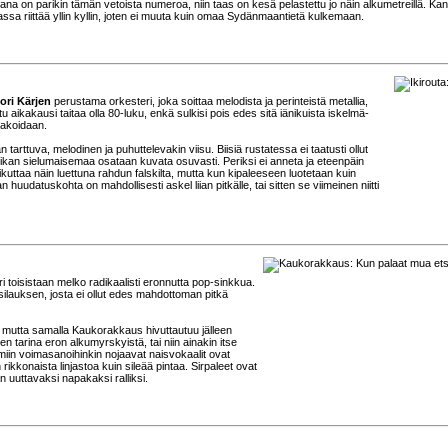
ana on parikin tämän vetoista numeroa, niin taas on kesä pelastettu jo näin alkumetreillä. Kan
dassa riittää yllin kyllin, joten ei muuta kuin omaa Sydänmaantietä kulkemaan.
ori Kärjen
perustama orkesteri, joka soittaa melodista ja perinteistä metallia,
aikakausi taitaa olla 80-luku, enkä sulkisi pois edes sitä iänikuista iskelmä-
ivakoidaan.
tarttuva, melodinen ja puhuttelevakin viisu. Biisiä rustatessa ei taatusti ollut
likan sielumaisemaa osataan kuvata osuvasti. Periksi ei anneta ja eteenpäin
ttaa näin luettuna rahdun falskilta, mutta kun kipaleeseen luotetaan kuin
huudatuskohta on mahdollisesti askel liian pitkälle, tai sitten se viimeinen niitti
ri toisistaan melko radikaalisti eronnutta pop-sinkkua.
silauksen, josta ei ollut edes mahdottoman pitkä
n, mutta samalla Kaukorakkaus hivuttautuu jälleen
 tarina eron alkumyrskyistä, tai niin ainakin itse
amiin voimasanoihinkin nojaavat naisvokaalit ovat
kkonaista linjastoa kuin sileää pintaa. Sirpaleet ovat
 uuttavaksi napakaksi ralliksi.