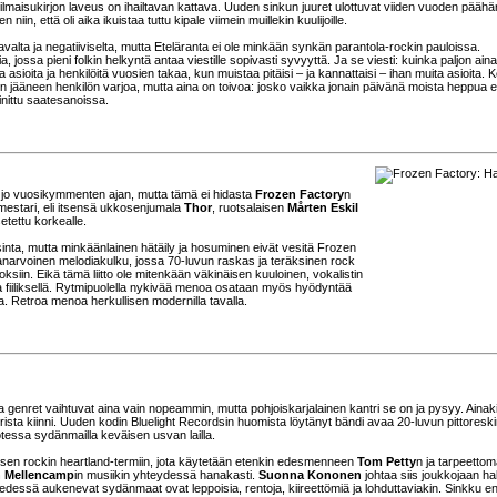
ilmaisukirjon laveus on ihailtavan kattava. Uuden sinkun juuret ulottuvat viiden vuoden päähä
niin, että oli aika ikuistaa tuttu kipale viimein muillekin kuulijoille.
alta ja negatiiviselta, mutta Eteläranta ei ole minkään synkän parantola-rockin pauloissa.
 jossa pieni folkin helkyntä antaa viestille sopivasti syvyyttä. Ja se viesti: kuinka paljon ain
asioita ja henkilöitä vuosien takaa, kun muistaa pitäisi – ja kannattaisi – ihan muita asioita. K
in jääneen henkilön varjoa, mutta aina on toivoa: josko vaikka jonain päivänä moista heppua 
inittu saatesanoissa.
y jo vuosikymmenten ajan, mutta tämä ei hidasta
Frozen Factory
n
mestari, eli itsensä ukkosenjumala
Thor
, ruotsalaisen
Mårten Eskil
etettu korkealle.
nta, mutta minkäänlainen hätäily ja hosuminen eivät vesitä Frozen
narvoinen melodiakulku, jossa 70-luvun raskas ja teräksinen rock
siin. Eikä tämä liitto ole mitenkään väkinäisen kuuloinen, vokalistin
 fiiliksellä. Rytmipuolella nykivää menoa osataan myös hyödyntää
. Retroa menoa herkullisen modernilla tavalla.
ja genret vaihtuvat aina vain nopeammin, mutta pohjoiskarjalainen kantri se on ja pysyy. Ainak
ista kiinni. Uuden kodin Bluelight Recordsin huomista löytänyt bändi avaa 20-luvun pittoresk
hotessa sydänmailla keväisen usvan lailla.
aisen rockin heartland-termiin, jota käytetään etenkin edesmenneen
Tom Petty
n ja tarpeetto
 Mellencamp
in musiikin yhteydessä hanakasti.
Suonna Kononen
johtaa siis joukkojaan hal
edessä aukenevat sydänmaat ovat leppoisia, rentoja, kiireettömiä ja lohduttaviakin. Sinkku e