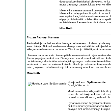
duosta seitsenhenkiseksi yhtyeeksi, jonka 
mutta vasta nyt palaset loksahtivat kohdilleen 
Mielenvika saattaa sanana kuulostaa uhkaav
Mielenvika on leppoisan lämpöistä poprockia,
minua pännii se, kuinka muistan aivan turhia 
ei pysty hätistämään mielestään taustapeili
muistaisikaan.
Lennon
ia ei ole turhaan ma
Mika Roth
Frozen Factory: Hammer
Perinteistä ja vanhakantaista heavya raskaaseen rokkiin on yhdistelt
lekan iskuja. Sinkun kansikuvassahan poseeraa kaikkien aikojen leka
Winge
n maalauksesta napattuna. Tästä voi jo päätellä, että rima on as
Hammer naputtaa vain hieman päälle kolmen minuutin ajan vasten alasi
Factoryn pajan paukutusta. Biisin ytimen muodostaa kertosäkeen kulla
onnistutaan yhdistämään vaivatta jälki-grungen modernimpiin metalliseok
vetäessä osuutensa asianmukaisella otteella ja mukaansa tempaavalla
taiten, sujuvan melodisuuden ja takovamman junttauksen vuorotellessa
Mika Roth
Huojuva Lato: Sydänmaantie
Bluelight Records
Maailma muuttuu kiihtyvällä tahdilla 
asian tila on
Huojuva Lato
-orkester
maalailevissa fiiliksissä, kaihon ko
Sydänmaa viittaa tietysti amerikkal
niukasti menestystä niittäneen
John
aavojen sielunmaisemien ja kuulijan 