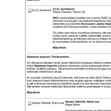
S.I.G: Aurinkoon
Plastic Passion / Norsu Oy
SIG
in tarina päättyi yhdeltä osin vuonna 2009, 
orkesteri ei koskaan varsinaisesti lopettanut ma
sittemmin pysyvämmin
Korroosio
n
Jarmo Hau
osallistui Euroviisukarsintoihin, mutta siinähän sit
On sitten nimi missä muodossa tahansa, niin pop
tuntuu myös toimivan kaikilla sylintereillä, enkä
iskelmämäistä ja aurinkoista menoa on helppo ih
ja suunnataan kohti aurinkoa, se on loistava suu
Mika Roth
Saatanan kojootti: Tolokummies
On olemassa bändien nimiä, joista väkisinkin kumpuaa mieleen melkoi
yhtye
Saatanan kojootti
paiskoo siivotonta rockia maisemaan ilman 
kolmas virallinen julkaisu. Takavuosina ryhmältä on ilmestynyt jopa seit
noteerata vihtahousun ulvoja.
En suoraan sanottuna täysin hahmota, että kuka tai mikä tämä Tolokum
kuin yleisesti ottaen äärimmäisesti omia etujaan ajavien valittajien rasi
ja alle kolmessa minuutissa melodinen punkrock pörrää kuin kiukkuis
sillä ainakin omasta mielestäni läheskään kaikkea potentiaalia ei osata
Mika Roth
Sampo Salmela: Ikävä sua
Raate Music
Sanotaan että kaipuuta on yhtä montaa 