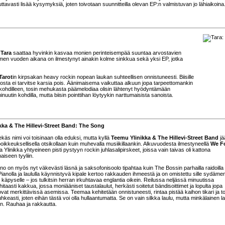
uttavasti lisää kysymyksiä, joten toivotaan suunnitteilla olevan EP:n valmistuvan jo lähiaikoina
n
Tara
saattaa hyvinkin kasvaa monien perinteisempää suuntaa arvostavien
men vuoden aikana on ilmestynyt ainakin kolme sinkkua sekä yksi EP, jotka
Tarot
in kirpsakan heavy rockin nopean laukan suhteellisen onnistuneesti. Biisille
tuosta ei tarvitse karsia pois. Äänimaisema vaikuttaa alkuun jopa tarpeettomankin
 kohdilleen, tosin mehukasta päämelodiaa olisin lähtenyt hyödyntämään
tin kohdilla, mutta biisin pointtihan löytyykin narttumaisista sanoista.
kka & The Hillevi-Street Band: The Song
ekäs nimi voi toisinaan olla eduksi, mutta kyllä
Teemu Ylinikka & The Hillevi-Street Band
jä
poikkeuksellisella otsikollaan kuin muhevalla musiikillaankin. Alkuvuodesta ilmestyneellä
We F
a Ylinikka yhtyeineen pisti pystyyn rockin juhlasalipirskeet, joissa vain taivas oli kattona
iseen tyyliin.
 on myös nyt väkevästi läsnä ja saksofonisoolo tipahtaa kuin The Bossin parhailla raidoilla
anolla ja laululla käynnistyvä kipale kertoo rakkauden ihmeestä ja on omistettu sille sydäme
käpyselle – jos tulkitsin herran irkuhtavaa englantia oikein. Reilussa neljässä minuutissa
itaasti kakkua, jossa moniääniset taustalaulut, herkästi soitetut bändisoittimet ja lopulta jopa
vat merkittävissä asemissa. Teemaa kehitetään onnistuneesti, rintaa pistää kaihon tikari ja t
uhkeasti, joten eihän tästä voi olla hullaantumatta. Se on vain silkka laulu, mutta minkälainen l
n. Rauhaa ja rakkautta.