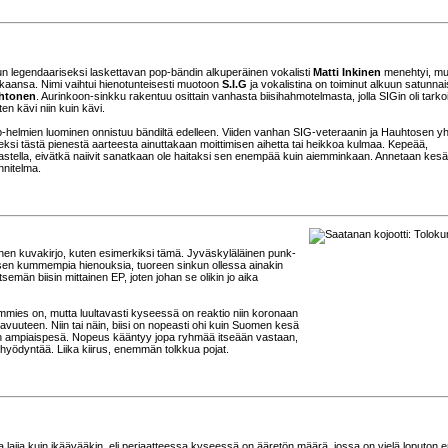
kun legendaariseksi laskettavan pop-bändin alkuperäinen vokalisti
Matti Inkinen
menehtyi, mu
tkaansa. Nimi vaihtui hienotunteisesti muotoon
S.I.G
ja vokalistina on toiminut alkuun satunnais
htonen
. Aurinkoon-sinkku rakentuu osittain vanhasta biisihahmotelmasta, jolla SIGin oli tarko
ten kävi niin kuin kävi.
-helmien luominen onnistuu bändiltä edelleen. Viiden vanhan SIG-veteraanin ja Hauhtosen yh
 keksi tästä pienestä aarteesta ainuttakaan moittimisen aihetta tai heikkoa kulmaa. Kepeää,
astella, eivätkä naiivit sanatkaan ole haitaksi sen enempää kuin aiemminkaan. Annetaan kesän
nnitelma.
nen kuvakirjo, kuten esimerkiksi tämä. Jyväskyläläinen punk-
sen kummempia hienouksia, tuoreen sinkun ollessa ainakin
semän biisin mittainen EP, joten johan se olikin jo aika
mies on, mutta luultavasti kyseessä on reaktio niin koronaan
ttavuuteen. Niin tai näin, biisi on nopeasti ohi kuin Suomen kesä
in ampiaispesä. Nopeus kääntyy jopa ryhmää itseään vastaan,
 hyödyntää. Liika kiirus, enemmän tolkkua pojat.
lajia kuin ikäävääkin, eli periaatteessa kyseessä on ääretön määrä, jossa on vielä loputon e