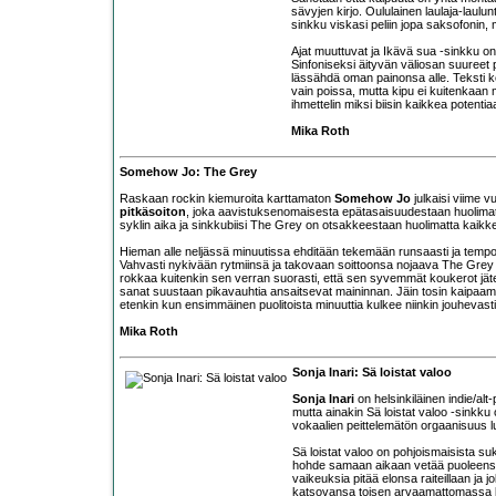
sävyjen kirjo. Oululainen laulaja-laulun
sinkku viskasi peliin jopa saksofonin, mu
Ajat muuttuvat ja Ikävä sua -sinkku o
Sinfoniseksi äityvän väliosan suureet 
lässähdä oman painonsa alle. Teksti 
vain poissa, mutta kipu ei kuitenkaan 
ihmettelin miksi biisin kaikkea potenti
Mika Roth
Somehow Jo: The Grey
Raskaan rockin kiemuroita karttamaton
Somehow Jo
julkaisi viime 
pitkäsoiton
, joka aavistuksenomaisesta epätasaisuudestaan huolimatta 
syklin aika ja sinkkubiisi The Grey on otsakkeestaan huolimatta kai
Hieman alle neljässä minuutissa ehditään tekemään runsaasti ja tempo
Vahvasti nykivään rytmiinsä ja takovaan soittoonsa nojaava The Grey 
rokkaa kuitenkin sen verran suorasti, että sen syvemmät koukerot jäte
sanat suustaan pikavauhtia ansaitsevat maininnan. Jäin tosin kaipaamaa
etenkin kun ensimmäinen puolitoista minuuttia kulkee niinkin jouhevasti
Mika Roth
Sonja Inari: Sä loistat valoo
Sonja Inari
on helsinkiläinen indie/alt
mutta ainakin Sä loistat valoo -sinkku
vokaalien peittelemätön orgaanisuus lu
Sä loistat valoo on pohjoismaisista 
hohde samaan aikaan vetää puoleensa j
vaikeuksia pitää elonsa raiteillaan ja
katsovansa toisen arvaamattomassa kä