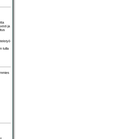
tta
esti ja
itus
teistyö
 tulla
ri