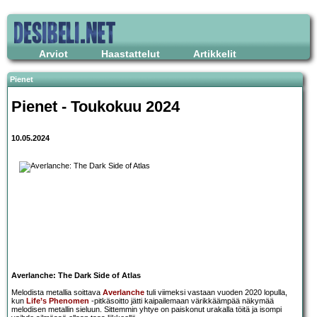
Arviot
Haastattelut
Artikkelit
Pienet
Pienet - Toukokuu 2024
10.05.2024
Averlanche: The Dark Side of Atlas
Melodista metallia soittava
Averlanche
tuli viimeksi vastaan vuoden 2020 lopulla,
kun
Life’s Phenomen
-pitkäsoitto jätti kaipailemaan värikkäämpää näkymää
melodisen metallin sieluun. Sittemmin yhtye on paiskonut urakalla töitä ja isompi