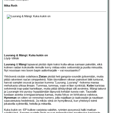
Mika Roth
Luurang & Mängi: Kuka kukin on
Löyly-Viihde
Luurang
&
Mängi
lupaavat pistää räpin kaksi kulta-aikaa samaan pakettiin, eikä
kolmen raidan kokoiselle riemulle kerry mittaa edes seitsemää ja puolta minuuttia.
Nyt noustaan neo boom bapin aallonharjalle – vai noustaanko?
Ykkösenä sisään solahtava
Zlatan
pistää heti gangsta-soundin jytisemään, mutta
pitää rakenteet raa’an simppeleinä. Näin täsmälleen oikean painoiset biitit tuntuvat,
harvat samplet osuvat ja taustan kumma
”Luurang, Luurang”
-hokema manaa
mehukasta uhkaa ilmaan. Tummaa, tummaa, vaan ei liian synkkää.
Kobe
karistaa
selvimmät trap-palat harteiltaan, mutta pitää tähtäyslinjat silti avoimina. Mängi taituroi
ja Luurangin trio pystyy hyppäämään läpsystä kehään tuosta vain. Taustalle
tuodaan astetta svengaavampaa kamaa, mutta fokus on kirkkaissa valoissa.
Hyneman
on sitten se rennompi numero, jolla nojaillaan jo taaksepäin ja nautitaan
saavutetuista hedelmistä. Ja mikäs siinä on hymyillessä, kun yhteistyö toimii
jokaisella sylinterillä, heitolla ja mittarilla.
Kuka kukin on -EP kulkee varjoista valoihin, rytmien pysyessä halki matkan
ryhdikkäinä. Sanojen puolella läpät osuvat enimmäkseen maalitaulun keskiosiin,