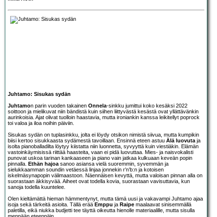
Juhtamo: Sisukas sydän
Juhtamo
n parin vuoden takainen
Onnela
-sinkku jumittui koko kesäksi 2022
soittoon ja mielikuvat niin bändistä kuin siihen liittyvästä kesästä ovat yllättävänkin
aurinkoisia. Ajat olivat tuolloin haastavia, mutta ironiankin kanssa leikitellyt poprock
toi valoa ja iloa noihin päiviin.
Sisukas sydän on tuplasinkku, jolta ei löydy otsikon nimistä siivua, mutta kumpikin
biisi kertoo sisukkaasta sydämestä tavoillaan. Ensinnä eteen astuu
Älä luovuta
ja
isolta pianoballadilta löytyy kiistatta niin luonnetta, syvyyttä kuin viestiäkin. Elämän
vastoinkäymisissä riittää haasteita, vaan ei pidä luovuttaa. Mies- ja naisvokalisti
punovat uskoa tarinan kankaaseen ja piano vain jatkaa kulkuaan keveän popin
pinnalla.
Ethän hajoa
sanoo asiansa vielä suoremmin, syvemmän ja
sielukkaamman soundin vetäessä linjaa jonnekin r’n’b:n ja kotoisen
iskelmäsynapopin välimaastoon. Näennäisen kevyttä, mutta valoisan pinnan alla on
suorastaan äkkisyvää. Aiheet ovat todella kovia, suorastaan vavisuttavia, kun
sanoja todella kuuntelee.
Olen kieltämättä hieman hämmentynyt, mutta tämä uusi ja vakavampi Juhtamo ajaa
isoja sekä tärkeitä asioita. Tällä erää
Emppu
ja
Raipe
maalaavat sinisemmällä
paletilla, eikä niukka budjetti tee täyttä oikeutta hienolle materiaalille, mutta sisulla
mennään eteenpäin.