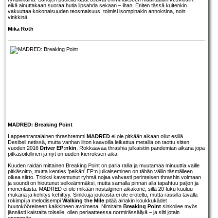
eikä ainuttakaan suoraa hutia lipsahda sekaan – ihan. Eniten tässä kuitenkin
vakuuttaa kokonaisuuden teosmaisuus, toimisi isompinakin annoksina, noin
vinkkinä.
Mika Roth
MADRED: Breaking Point
Lappeenrantalainen thrashremmi
MADRED
ei ole pitkään aikaan ollut esillä
Desibeli.netissä, mutta vanhan liiton kaavoilla leikattua metallia on taottu sitten
vuoden 2016
Driver EP:nkin
. Rokkaavaa thrashia julkaistiin pandemian aikana jopa
pitkäsoitollinen ja nyt on uuden kierroksen aika.
Kuuden raidan mittainen Breaking Point on paria rallia ja muutamaa minuuttia vaille
pitkäsoitto, mutta kenties ’pelkän’ EP:n julkaiseminen on tähän väliin täsmälleen
oikea siirto. Trioksi kaventunut ryhmä nojaa vahvasti perinteisen thrashin voimaan
ja soundi on hioutunut selkeämmäksi, mutta samalla pinnan alla tapahtuu paljon ja
monenlaista. MADRED ei ole mikään nostalginen aikakone, sillä 20-luku kuuluu
mukana ja kehitys kehittyy. Sinkkuja joukosta ei ole eroteltu, mutta rässillä tavalla
rokimpi ja melodisempi
Walking the Mile
pitää ainakin koukkukädet
huutokööreineen kaikkineen avoimena. Nimiraita
Breaking Point
sinkoilee myös
jännästi kaistalta toiselle, ollen periaatteessa normirässäilyä – ja silti jotain
enemmän.