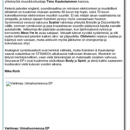
yhteistyötä muusikko/tuottaja
Timo Kaukolammen
kanssa.
Kielenä palvelee englanti, soundimaailma on retroisen elektroninen ja musiikilliset
tähtäimet on kuuleman mukaan asetettu 90-luvun trip hopin, sekä 70-luvun
kokeellisemman elektronisen musiikin suuntiin. Ei siis mitään aivan vaatimatonta tai
simppeliä, ja tuttuun tapaan Koistinen pystyy myös vastaamaan huutoon.
Syvemmissä vesissä naksuva
Scatter
rakentaa yhteyttä Bristolin ja Düsserldorfin
välille, tumman rytmikuvion ja jopa krautahtavan soundin päätyessä lopulta samalle
autobahnille. Valtavirtaa liki päästään puolestaan, kun björkmaisesti nykivä ja
kerrostettu
Mess I’m In
avaa salojaan. Vokaalit tulevat syvältä sydämestä, ja silti
oudon kiehtovasti jotenkin kaiken ulko- tai yläpuolelta.
Oblivion
in nopeus saattaa jo
kääntyä osin vastaan, mutta ankkurin myötä jälkitunne on energisempi ja
kokonaisuus ehyt.
Analogiset syntetisaattorit ovat herkkiä välineitä, mutta Koistinen & Kaukolampi
saavat sulautettua ne STINAKOn aikakausia halkovaan ilmaisuun. Muotokin on
tietysti merkityksellinen, vaan vielä tärkeämpää on materiaalin sisäinen vahvuus.
Seuraavat EP:t ovat kuulemma otsikoiltaan
Body
ja
Spirit
, ja tämä kaikki saataneen
kuultavaksi vielä kuluvan vuoden aikana.
Mika Roth
Vælimaa: Uimahuoneessa EP