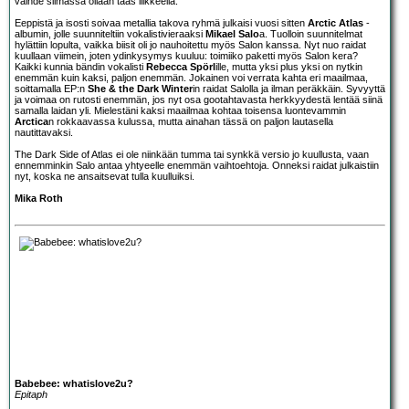
vaihde silmässä ollaan taas liikkeellä.
Eeppistä ja isosti soivaa metallia takova ryhmä julkaisi vuosi sitten
Arctic Atlas
-
albumin, jolle suunniteltiin vokalistivieraaksi
Mikael Salo
a. Tuolloin suunnitelmat
hylättiin lopulta, vaikka biisit oli jo nauhoitettu myös Salon kanssa. Nyt nuo raidat
kuullaan viimein, joten ydinkysymys kuuluu: toimiiko paketti myös Salon kera?
Kaikki kunnia bändin vokalisti
Rebecca Spörl
ille, mutta yksi plus yksi on nytkin
enemmän kuin kaksi, paljon enemmän. Jokainen voi verrata kahta eri maailmaa,
soittamalla EP:n
She & the Dark Winter
in raidat Salolla ja ilman peräkkäin. Syvyyttä
ja voimaa on rutosti enemmän, jos nyt osa gootahtavasta herkkyydestä lentää siinä
samalla laidan yli. Mielestäni kaksi maailmaa kohtaa toisensa luontevammin
Arctica
n rokkaavassa kulussa, mutta ainahan tässä on paljon lautasella
nautittavaksi.
The Dark Side of Atlas ei ole niinkään tumma tai synkkä versio jo kuullusta, vaan
ennemminkin Salo antaa yhtyeelle enemmän vaihtoehtoja. Onneksi raidat julkaistiin
nyt, koska ne ansaitsevat tulla kuulluiksi.
Mika Roth
Babebee: whatislove2u?
Epitaph