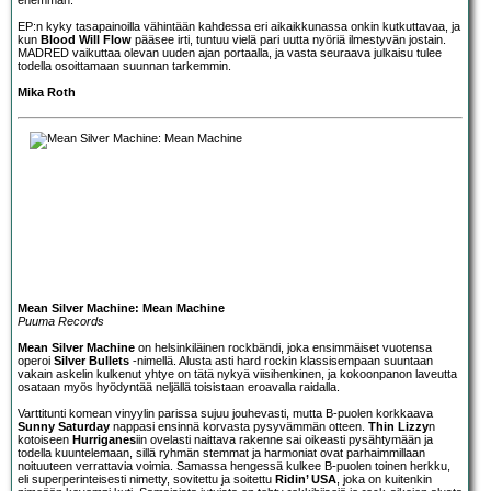
EP:n kyky tasapainoilla vähintään kahdessa eri aikaikkunassa onkin kutkuttavaa, ja
kun
Blood Will Flow
pääsee irti, tuntuu vielä pari uutta nyöriä ilmestyvän jostain.
MADRED vaikuttaa olevan uuden ajan portaalla, ja vasta seuraava julkaisu tulee
todella osoittamaan suunnan tarkemmin.
Mika Roth
Mean Silver Machine: Mean Machine
Puuma Records
Mean Silver Machine
on helsinkiläinen rockbändi, joka ensimmäiset vuotensa
operoi
Silver Bullets
-nimellä. Alusta asti hard rockin klassisempaan suuntaan
vakain askelin kulkenut yhtye on tätä nykyä viisihenkinen, ja kokoonpanon laveutta
osataan myös hyödyntää neljällä toisistaan eroavalla raidalla.
Varttitunti komean vinyylin parissa sujuu jouhevasti, mutta B-puolen korkkaava
Sunny Saturday
nappasi ensinnä korvasta pysyvämmän otteen.
Thin Lizzy
n
kotoiseen
Hurriganes
iin ovelasti naittava rakenne sai oikeasti pysähtymään ja
todella kuuntelemaan, sillä ryhmän stemmat ja harmoniat ovat parhaimmillaan
noituuteen verrattavia voimia. Samassa hengessä kulkee B-puolen toinen herkku,
eli superperinteisesti nimetty, sovitettu ja soitettu
Ridin’ USA
, joka on kuitenkin