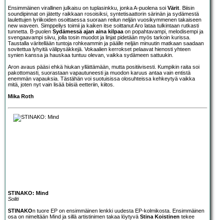
Ensimmäinen virallinen julkaisu on tuplasinkku, jonka A-puolena soi
Värit
. Biisin
soundipinnat on jätetty raikkaan rosoisiksi, syntetisaattorin särinän ja sydämestä
laulettujen lyriikoiden osoittaessa suoraan reilun neljän vuosikymmenen takaiseen
new waveen. Simppeliys toimii ja kaiken itse soittanut Aro lataa tulkintaan rutkasti
tunnetta. B-puolen
Sydämessä ajan aina kilpaa
on popahtavampi, melodisempi ja
svengaavampi siivu, jolla tosin muodot ja linjat pidetään myös tarkoin kurissa.
Taustalla väritellään tuntoja rohkeammin ja päälle neljän minuutin matkaan saadaan
sovitettua lyhyitä välipysäkkejä. Vokaalien kerrokset pelaavat hienosti yhteen
synien kanssa ja hauskaa tuntuu olevan, vaikka sydämeen sattuukin.
Aron avaus pääsi ehkä hiukan yllättämään, mutta positiivisesti. Kumpikin raita soi
pakottomasti, suorastaan vapautuneesti ja muodon karuus antaa vain entistä
enemmän vapauksia. Tästähän voi suotuisissa olosuhteissa kehkeytyä vaikka
mitä, joten nyt vain lisää biisiä eetteriin, kiitos.
Mika Roth
STINAKO: Mind
Soliti
STINAKO
n tuore EP on ensimmäinen lenkki uudesta EP-kolmikosta. Ensimmäinen
osa on nimeltään Mind ja sillä artistinimen takaa löytyvä
Stina Koistinen
tekee