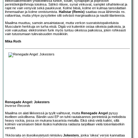
elektroalkemistien yhdistellessä funkin, soulin, synapopin ja poprockin
perintötekijärihmoja toisiinsa. Sähkö ritisee, synat vinkuvat, samplet sihahtelevat ja
rajat ne vain venyvät sekä paukkuvat. Kolme biisiä, kolme eri kulmaa tanssilattian
ihmemaahan ja kolme onnistumista.
Hallstar (Remix)
saattaa osua lähimmäs ns.
valtavirtaa, mutta yhtye pysyttelee silti selvästi marginaalissa ja nauttii tilanteesta.
Maailma muuttuu, samoin ansaintatavat, mutta verkon suoratoistopalveluista
Muscularin herkkuja on turha etsiä. Digiä voi kuitenkin ostaa oikeista paikoista, ja
voin vakuuttaa: elektroninen funk myös tuntuu oikeissa paikoissa, joten rohkeasti
vain tutustumaan tulevaisuuden musiikkiin.
Mika Roth
Renegade Angel: Jokesters
Inverse Records
Maailma on alati liikkeessä ja tyylit vaihtuvat, mutta
Renegade Angel
pysyy
itselleen uskollisena. Bändin uusi EP on tuhti rautaisannos perinteistä ja melodista
heavy rockia, jossa on mukana kasarista metallia. Eikä siinä vielä kaikki, sillä
kolmen varsinaisen biisin lisäksi kahdesta raidasta tarjoillaan vielä toisenlaisetkin
versiot.
Ykkösraita on itseoikeutetusti nimisiivu
Jokesters
, jonka ’oikea’ versio kannattaa