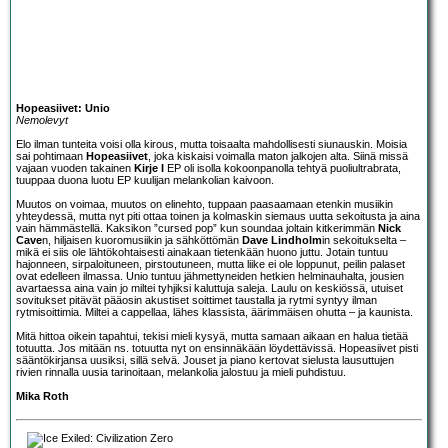
Hopeasiivet: Unio
Nemolevyt
Elo ilman tunteita voisi olla kirous, mutta toisaalta mahdollisesti siunauskin. Moisia
sai pohtimaan
Hopeasiivet
, joka kiskaisi voimalla maton jalkojen alta. Siinä missä
vajaan vuoden takainen
Kirje I
EP oli isolla kokoonpanolla tehtyä puoliultrabrata,
tuuppaa duona luotu EP kuulijan melankolian kaivoon.
Muutos on voimaa, muutos on elinehto, tuppaan paasaamaan etenkin musiikin
yhteydessä, mutta nyt piti ottaa toinen ja kolmaskin siemaus uutta sekoitusta ja aina
vain hämmästellä. Kaksikon ”cursed pop” kun soundaa joltain kitkerimmän
Nick
Cave
n, hiljaisen kuoromusiikin ja sähköttömän
Dave Lindholm
in sekoitukselta –
mikä ei siis ole lähtökohtaisesti ainakaan tietenkään huono juttu. Jotain tuntuu
hajonneen, sirpaloituneen, pirstoutuneen, mutta liike ei ole loppunut, peilin palaset
ovat edelleen ilmassa. Unio tuntuu jähmettyneiden hetkien helminauhalta, jousien
avartaessa aina vain jo miltei tyhjiksi kaluttuja saleja. Laulu on keskiössä, utuiset
sovitukset pitävät pääosin akustiset soittimet taustalla ja rytmi syntyy ilman
rytmisoittimia. Miltei a cappellaa, lähes klassista, äärimmäisen ohutta – ja kaunista.
Mitä hittoa oikein tapahtui, tekisi mieli kysyä, mutta samaan aikaan en halua tietää
totuutta. Jos mitään ns. totuutta nyt on ensinnäkään löydettävissä. Hopeasiivet pisti
sääntökirjansa uusiksi, sillä selvä. Jouset ja piano kertovat sielusta lausuttujen
rivien rinnalla uusia tarinoitaan, melankolia jalostuu ja mieli puhdistuu.
Mika Roth