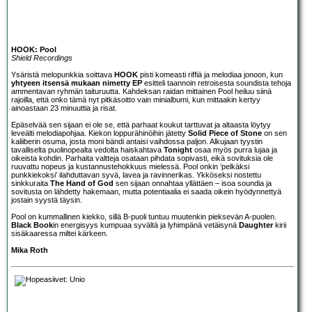
HOOK: Pool
Shield Recordings
Ysäristä melopunkkia soittava
HOOK
pisti komeasti riffiä ja melodiaa jonoon, kun
yhtyeen itsensä mukaan nimetty EP
esitteli taannoin retroisesta soundista tehoja
ammentavan ryhmän taituruutta. Kahdeksan raidan mittainen Pool heiluu siinä
rajoilla, että onko tämä nyt pitkäsoitto vain minialbumi, kun mittaakin kertyy
ainoastaan 23 minuuttia ja risat.
Epäselvää sen sijaan ei ole se, että parhaat koukut tarttuvat ja altaasta löytyy
leveälti melodiapohjaa. Kiekon loppurähinöihin jätetty
Solid Piece of Stone
on sen
kaliiberin osuma, josta moni bändi antaisi vaihdossa paljon. Alkujaan tyystin
tavalliselta puolinopealta vedolta haiskahtava
Tonight
osaa myös purra lujaa ja
oikeista kohdin. Parhaita valtteja osataan pihdata sopivasti, eikä sovituksia ole
ruuvattu nopeus ja kustannustehokkuus mielessä. Pool onkin ’pelkäksi
punkkiekoksi’ ilahduttavan syvä, lavea ja ravinnerikas. Ykköseksi nostettu
sinkkuraita
The Hand of God
sen sijaan onnahtaa yllättäen – isoa soundia ja
sovitusta on lähdetty hakemaan, mutta potentiaalia ei saada oikein hyödynnettyä
jostain syystä täysin.
Pool on kummallinen kiekko, sillä B-puoli tuntuu muutenkin pieksevän A-puolen.
Black Book
in energisyys kumpuaa syvältä ja lyhimpänä vetäisynä
Daughter
kirii
sisäkaaressa miltei kärkeen.
Mika Roth