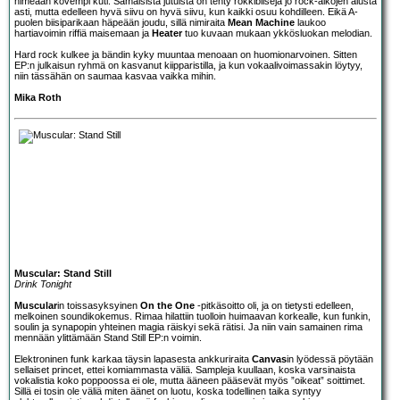
nimeään kovempi kuti. Samaisista jutuista on tehty rokkibiisejä jo rock-aikojen alusta
asti, mutta edelleen hyvä siivu on hyvä siivu, kun kaikki osuu kohdilleen. Eikä A-
puolen biisiparikaan häpeään joudu, sillä nimiraita
Mean Machine
laukoo
hartiavoimin riffiä maisemaan ja
Heater
tuo kuvaan mukaan ykkösluokan melodian.
Hard rock kulkee ja bändin kyky muuntaa menoaan on huomionarvoinen. Sitten
EP:n julkaisun ryhmä on kasvanut kiipparistilla, ja kun vokaalivoimassakin löytyy,
niin tässähän on saumaa kasvaa vaikka mihin.
Mika Roth
Muscular: Stand Still
Drink Tonight
Muscular
in toissasyksyinen
On the One
-pitkäsoitto oli, ja on tietysti edelleen,
melkoinen soundikokemus. Rimaa hilattiin tuolloin huimaavan korkealle, kun funkin,
soulin ja synapopin yhteinen magia räiskyi sekä rätisi. Ja niin vain samainen rima
mennään ylittämään Stand Still EP:n voimin.
Elektroninen funk karkaa täysin lapasesta ankkuriraita
Canvas
in lyödessä pöytään
sellaiset princet, ettei komiammasta väliä. Sampleja kuullaan, koska varsinaista
vokalistia koko poppoossa ei ole, mutta ääneen pääsevät myös ”oikeat” soittimet.
Sillä ei tosin ole väliä miten äänet on luotu, koska todellinen taika syntyy