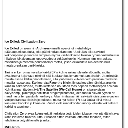
Ice Exiled: Civilization Zero
Ice Exiled
on aiemmin
Archares
-nimellä operoinut metalliyhtye
pääkaupunkiseudulta, joka päätti nollata tilanteen. Uusi uljas aika ravisteli
kokoonpanoa ja tuoreen rumpalin myötä viisihenkisenä toimiva ryhmä valmistautuu
hiljalleen julkaisemaan loppuvuodesta pitkäsoitonkin. Homman nimi on raskas,
melodinen ja menevä perinteisempi metalli, jossa ei kaihdeta niin deathin kuin
metalcorenkaan partikkeleita.
Tarina ei kerro mahtuvatko kaikki EP:n kolme raitaa tulevalle albumille, mutta
avauksena kajahtava nimiralli sillä kuullaan kuuleman mukaan ainakin. Ja miksipäs
moista ässää lähtisi piilottelemaan, sillä jouhevasti kulkeva veto päivittää modernia
metallia rapsakasti. Kakkosraita
Face the Night
flirttaa keveämmän kitararockin
kanssa säkeistöissä, mutta kertsissä noustaan taas nopean metallihepan selkään.
Kolmikannan täydentävä
The Satellite (We Call Home)
on sisaruksiaan
sävyisämpi, pidempi ja hetkittäin progempi numero, joka tuntuu olevan tyystin eri
maailmasta tempaistu ihmeellisyys. Albumimitassa näin selvästi toisistaan eroavien
vetojen kanssa oltaisiin jo pulassa, mutta nyt haitari (?) saa laulaa siinä missä
kasvanut köörikin ja kivaa on. Pinnat vielä runttakohdan monipuolisista vokaaleista
kaikkine tasoineen.
Civilization Zero avaa kolme erittäin erilaista tietä, joiden jokaisen voi nähdä johtavan
kohti loistavaa tulevaisuutta. Siinähän sitten valitaan, että mitä tehdään, miten
tehdään ja tietysti kenelle ja miksi.
Mika Roth