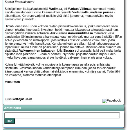
Secret Entertainment
Seinäjokinen laulaja/lauluntekijä
Vælimaa
, eli
Markus Välimaa
, summasi monia
asioita onnistuneesti viime kesänä ilmestyneellä
Vielä täällä, melkein poissa
-
albumillaan. Koronan varjo oli tuolloin yhä pitkä ja tumma, mutta selvästi myös
ainakin osin jo voitettu.
Uimahuoneessa EP on kolmen raidan pienoiskokonaisuus, jonka numeroita sitoo
yhteen oivallus hetkessä. Kyseinen hetki muuttaa jokaisessa tekstissä maailman,
ainakin yhden ihmisen sellaisen. Ankkuriraita
Aamuruuhkassa
maalailee vielä
pandemian jälkimainingeissa harmaata, vaan nytkin valo murtaa tiensä sisään. EP:n
selvä ykkösraita on nimikappale, jolla kertoja katselee vanhaa valokuvaa, josta
lienee syntynyt myös kansikuva. Kertoja voi vain arvailla, mitä uimahuoneessa on
tapahtunut, mutta tunne on positiivinen, jännite rakentava. Biisitrion öisin numero on
eittämättä
Vaikeneminen kultaa on
, jolla
Sinatra
soi taustalla, ja kirpeä melankolia
nipistää ihan pikkaisen – vaan ei pahasti. Nyt hetki paljastaa valitun hiljaisuuden
myrkyllisyyden, sanattomuus ei ole hyväksi, vaikeneminen ei ole aina kultaa.
Kolme lyhyttä hetkeä, kolme muutosta ja kolme tapaa astella pois erilaisista
tilanteista. Vælimaa luottaa kahdesti hiljaisempaan runkoon, jossa tarkoin valitut
äänet saavat kertoa yhtä paljon, tai ehkä jopa enemmän, kuin itse sanat. Työn jälki
on väkevää, olemme matkalla eteenpäin.
Mika Roth
Lukukertoja:
3448
Artistihaku