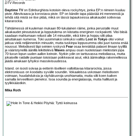
DTV Records
Daytime TV
on Edinburghista kotoisin oleva rockyhtye, jonka EP:n nimeen kuuluu
piste. Alleviivaava ja korostava piste. EP on bändin tapa päästää irti menneestä ja
tehdä sitä mistä se itse pitää, mikä on tässä tapauksessa aikakaudet sotkevaa
kitararockia.
Tähtäimessä oli kuuleman mukaan 80-lukulainen räime, jonka perustalle muut
aikakaudet pinoutuisivat ja lopputulema on kiistatta energinen rockpaketti. Viisi biisiä
saadaan mahtumaan reilusti alle 14 minuuttiin, eikä kiire ja hoppu silti pilaa
ainuttakaan numeroa. Toki uusimmaksi sinkuksi valittu
Lost in Tokyo
olisi voinut
jatkua vielä neljännenkin minuutin, mutta tuskinpa loppusumma olisi juuri tuosta enää
noussut. Melodisesti läpi seinien ryskyvä
Fear
osaa lennättää palaset ilmaan tyylillä
ja vääristyneillä äänillä leikittelevä
Waves
ampuu osan nuoteistaan mielestäni jopa
70-luvun lopun uuden aallon keinoin. Nytkin ydin on tarttuvassa melodiassa, mutta
jokaiselle raidalle puetaan toisistaan poikkeavat asut, eikä äänivalleja rakennellessa
jäädä ainakaan lyhyiksi massiivisuudessa.
Island. on isosti soivaa ja eetterin itselleen valloittavaa kitararockia, jossa
elektronisuus on koodattu syvälle soundiin. Vokaaleissa uskotaan melodiseen
voimaan, huudahduksia ja räyhäkuoroja unohtamatta, mutta silti koen kaiken
samalla terveellisen pieneksi. Isoa soundia ja energiatasoja, mutta hallitusti ja
tyylikkäästikin.
Mika Roth