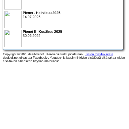
Pienet - Heinäkuu 2025
14.07.2025
Pienet II - Kesäkuu 2025
30.06.2025
Copyright © 2025 desibeli.net | Kaikki oikeudet pidätetään |
Tietoa toimituksesta
desibeli.net ei vastaa Facebook-, Youtube- ja last.fm-linkkien sisällöstä eikä takaa niiden
sisältävän aiheeseen liittyvää materiaalia.