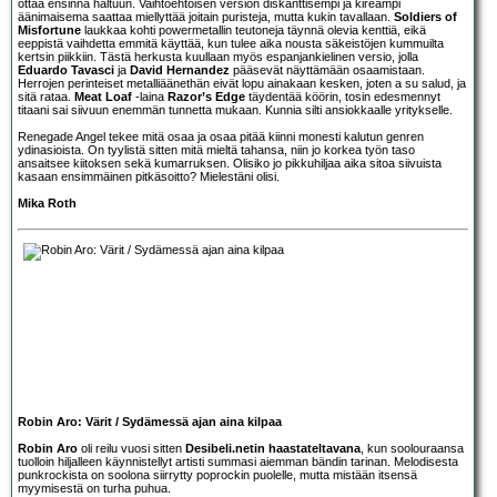
ottaa ensinnä haltuun. Vaihtoehtoisen version diskanttisempi ja kireämpi
äänimaisema saattaa miellyttää joitain puristeja, mutta kukin tavallaan.
Soldiers of
Misfortune
laukkaa kohti powermetallin teutoneja täynnä olevia kenttiä, eikä
eeppistä vaihdetta emmitä käyttää, kun tulee aika nousta säkeistöjen kummuilta
kertsin piikkiin. Tästä herkusta kuullaan myös espanjankielinen versio, jolla
Eduardo Tavasci
ja
David Hernandez
pääsevät näyttämään osaamistaan.
Herrojen perinteiset metalliäänethän eivät lopu ainakaan kesken, joten a su salud, ja
sitä rataa.
Meat Loaf
-laina
Razor’s Edge
täydentää köörin, tosin edesmennyt
titaani sai siivuun enemmän tunnetta mukaan. Kunnia silti ansiokkaalle yritykselle.
Renegade Angel tekee mitä osaa ja osaa pitää kiinni monesti kalutun genren
ydinasioista. On tyylistä sitten mitä mieltä tahansa, niin jo korkea työn taso
ansaitsee kiitoksen sekä kumarruksen. Olisiko jo pikkuhiljaa aika sitoa siivuista
kasaan ensimmäinen pitkäsoitto? Mielestäni olisi.
Mika Roth
Robin Aro: Värit / Sydämessä ajan aina kilpaa
Robin Aro
oli reilu vuosi sitten
Desibeli.netin haastateltavana
, kun soolouraansa
tuolloin hiljalleen käynnistellyt artisti summasi aiemman bändin tarinan. Melodisesta
punkrockista on soolona siirrytty poprockin puolelle, mutta mistään itsensä
myymisestä on turha puhua.