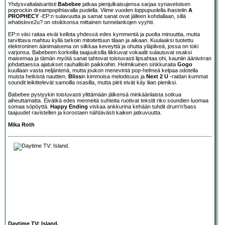
Yhdysvaltalaisartisti
Babebee
jatkaa pienjulkaisujensa sarjaa synavetoisen
poprockin dreampopihtavalla puolella. Viime vuoden loppupuolella ihastelin
A
PROPHECY
-EP:n sulavuutta ja samat sanat ovat jälleen kohdallaan, sillä
whatislove2u? on otsikkonsa mittainen tunnelankojen vyyhti.
EP:n viisi raitaa eivät kellota yhdessä edes kymmentä ja puolta minuuttia, mutta
tarvittava mahtuu kyllä tarkoin mitoitettuun tilaan ja aikaan. Kuulaaksi tuotettu
elektroninen äänimaisema on silkkaa keveyttä ja ohutta yläpilveä, jossa on toki
varjonsa. Babebeen korkeilla taajuuksilla liikkuvat vokaalit sulautuvat osaksi
maisemaa ja tämän myötä sanat tahtovat toistuvasti lipsahtaa ohi, kauniin äänivirran
johdattaessa ajatukset rauhallisiin paikkoihin. Helmikuinen sinkkuraita
Gogo
kuullaan vasta neljäntenä, mutta joukon menevintä pop-helmeä kelpaa odotella
muista hetkistä nauttien.
Bliss
in kimmoisa melodisuus ja
Next 2 U
-raidan kummat
soundit leikittelevät samoilla osasilla, mutta piirit eivät käy liian pieniksi.
Babebee pystyykin toistuvasti ylittämään jälkensä minkäänlaista sotkua
aiheuttamatta. Eivätkä edes menneitä suhteita ruotivat tekstit riko soundien luomaa
somaa söpöyttä.
Happy Ending
viskaa ankkurina kehään tuhdit drum’n’bass
taajuudet ravistellen ja korostaen nähtävästi kaiken jatkuvuutta.
Mika Roth
Daytime TV: Island.