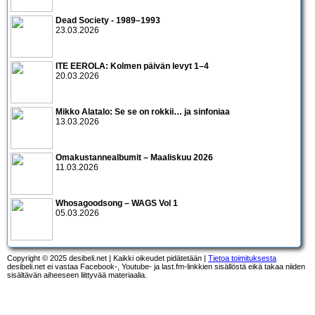
Dead Society - 1989–1993
23.03.2026
ITE EEROLA: Kolmen päivän levyt 1–4
20.03.2026
Mikko Alatalo: Se se on rokkii… ja sinfoniaa
13.03.2026
Omakustannealbumit – Maaliskuu 2026
11.03.2026
Whosagoodsong – WAGS Vol 1
05.03.2026
Copyright © 2025 desibeli.net | Kaikki oikeudet pidätetään |
Tietoa toimituksesta
desibeli.net ei vastaa Facebook-, Youtube- ja last.fm-linkkien sisällöstä eikä takaa niiden
sisältävän aiheeseen liittyvää materiaalia.