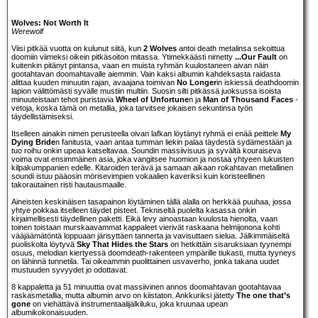
Wolves: Not Worth It
Werewolf
Viisi pitkää vuotta on kulunut siitä, kun
2 Wolves
antoi death metalinsa sekoittua
doomiin viimeksi oikein pitkäsoiton mitassa. Ytimekkäästi nimetty
...Our Fault
on
kuitenkin pitänyt pintansa, vaan en muista ryhmän kuulostaneen aivan näin
gootahtavan doomahtavalle aiemmin. Vain kaksi albumin kahdeksasta raidasta
alittaa kuuden minuutin rajan, avaajana toimivan
No Longer
in iskiessä deathdoomin
lapion välittömästi syvälle mustiin multiin. Suosin silti pitkässä juoksussa isoista
minuuteistaan tehot puristavia
Wheel of Unfortune
n ja
Man of Thousand Faces
-
vetoja, koska tämä on metallia, joka tarvitsee jokaisen sekuntinsa työn
täydellistämiseksi.
Itselleen ainakin nimen perusteella oivan lafkan löytänyt ryhmä ei enää peittele
My
Dying Bride
n fanitusta, vaan antaa tumman liekin palaa täydestä sydämestään ja
tuo roihu onkin upeaa katseltavaa. Soundin massiivisuus ja syvältä kouraiseva
voima ovat ensimmäinen asia, joka vangitsee huomion ja nostaa yhtyeen lukuisten
kilpakumppanien edelle. Kitaroiden terävä ja samaan aikaan rokahtavan metallinen
soundi istuu pääosin mörisevimpien vokaalien kaveriksi kuin koristeellinen
takorautainen risti hautausmaalle.
Aineisten keskinäisen tasapainon löytäminen tällä alalla on herkkää puuhaa, jossa
yhtye pokkaa itselleen täydet pisteet. Tekniseltä puolelta kasassa onkin
kirjaimellisesti täydellinen paketti. Eikä levy ainoastaan kuulosta hienolta, vaan
toinen toistaan murskaavammat kappaleet vierivät raskaana helmijonona kohti
vääjäämätöntä loppuaan järisyttäen tannerta ja vavisuttaen sielua. Jälkimmäiseltä
puoliskolta löytyvä
Sky That Hides the Stars
on hetkittäin sisaruksiaan tyynempi
osuus, melodian kiertyessä doomdeath-rakenteen ympärille tiukasti, mutta tyyneys
on lähinnä tunnetila. Tai oikeammin puolittainen usvaverho, jonka takana uudet
mustuuden syvyydet jo odottavat.
8 kappaletta ja 51 minuuttia ovat massiivinen annos doomahtavan gootahtavaa
raskasmetallia, mutta albumin arvo on kiistaton. Ankkuriksi jätetty
The one that’s
gone
on viehättävä instrumentaalijälkiluku, joka kruunaa upean
albumikokonaisuuden.