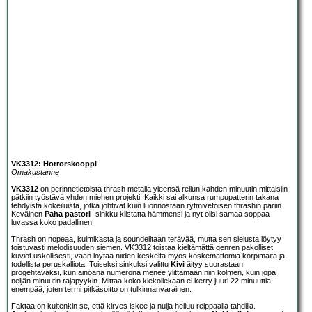
VK3312: Horrorskooppi
Omakustanne
VK3312
on perinnetietoista thrash metalia yleensä reilun kahden minuutin mittaisiin
pätkiin työstävä yhden miehen projekti. Kaikki sai alkunsa rumpupatterin takana
tehdyistä kokeiluista, jotka johtivat kuin luonnostaan rytmivetoisen thrashin pariin.
Keväinen
Paha pastori
-sinkku kiistatta hämmensi ja nyt olisi samaa soppaa
luvassa koko padallinen.
Thrash on nopeaa, kulmikasta ja soundeiltaan terävää, mutta sen sielusta löytyy
toistuvasti melodisuuden siemen. VK3312 toistaa kieltämättä genren pakolliset
kuviot uskollisesti, vaan löytää niiden keskeltä myös koskemattomia korpimaita ja
todellista peruskalliota. Toiseksi sinkuksi valittu
Kivi
äityy suorastaan
progehtavaksi, kun ainoana numerona menee ylittämään niin kolmen, kuin jopa
neljän minuutin rajapyykin. Mittaa koko kiekollekaan ei kerry juuri 22 minuuttia
enempää, joten termi pitkäsoitto on tulkinnanvarainen.
Faktaa on kuitenkin se, että kirves iskee ja nuija heiluu reippaalla tahdilla.