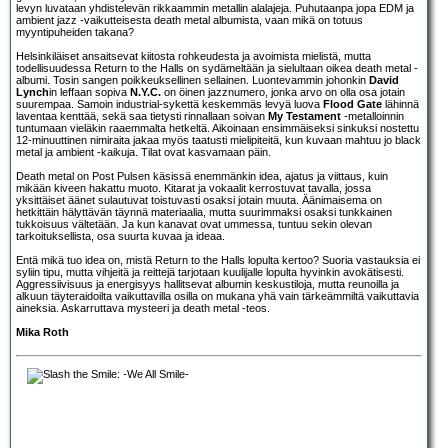
levyn luvataan yhdistelevän rikkaammin metallin alalajeja. Puhutaanpa jopa EDM ja
ambient jazz -vaikutteisesta death metal albumista, vaan mikä on totuus
myyntipuheiden takana?
Helsinkiläiset ansaitsevat kiitosta rohkeudesta ja avoimista mielistä, mutta
todellisuudessa Return to the Halls on sydämeltään ja sielultaan oikea death metal -
albumi. Tosin sangen poikkeuksellinen sellainen. Luontevammin johonkin
David
Lynch
in leffaan sopiva
N.Y.C.
on öinen jazznumero, jonka arvo on olla osa jotain
suurempaa. Samoin industrial-sykettä keskemmäs levyä luova
Flood Gate
lähinnä
laventaa kenttää, sekä saa tietysti rinnallaan soivan
My Testament
-metalloinnin
tuntumaan vieläkin raaemmalta hetkeltä. Aikoinaan ensimmäiseksi sinkuksi nostettu
12-minuuttinen nimiraita jakaa myös taatusti mielipiteitä, kun kuvaan mahtuu jo black
metal ja ambient -kaikuja. Tilat ovat kasvamaan päin.
Death metal on Post Pulsen käsissä enemmänkin idea, ajatus ja viittaus, kuin
mikään kiveen hakattu muoto. Kitarat ja vokaalit kerrostuvat tavalla, jossa
yksittäiset äänet sulautuvat toistuvasti osaksi jotain muuta. Äänimaisema on
hetkittäin hälyttävän täynnä materiaalia, mutta suurimmaksi osaksi tunkkainen
tukkoisuus vältetään. Ja kun kanavat ovat ummessa, tuntuu sekin olevan
tarkoituksellista, osa suurta kuvaa ja ideaa.
Entä mikä tuo idea on, mistä Return to the Halls lopulta kertoo? Suoria vastauksia ei
syliin tipu, mutta vihjeitä ja reittejä tarjotaan kuulijalle lopulta hyvinkin avokätisesti.
Aggressiivisuus ja energisyys hallitsevat albumin keskustiloja, mutta reunoilla ja
alkuun täyteraidoilta vaikuttavilla osilla on mukana yhä vain tärkeämmiltä vaikuttavia
aineksia. Askarruttava mysteeri ja death metal -teos.
Mika Roth