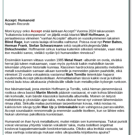
Accept: Humanoid
Napalm Records
Moni kysyy onko
Accept
enää lainkaan Accept? Vuonna 2024 takavuosien
”kultaisesta kokoonpanosta” on jäljellä enää kitaristi
Wolf Hoffmann
, ja
periaatteessa viimeinen ”vanhan Acceptin” albumi on vuosikymmenen takainen
Blind Rage
, kun vasta laulaja oli keulilta vaihtunut. Poissa ovat nyt
Peter Baltes
,
Herman Frank
,
Stefan Schwarzmann
sekä raspikurkkulegenda
Udo
Dirkschneider
. Hoffmannin sirkus kantaa kuitenkin sitkeästi nimeään, vaan mitä
itse musiikki sanoo, vieläkö sydän lyö humanoidien rinnoissa?
Ensinnäkin kannen viittaus vuoden 1985
Metal Heart
-albumiin on ovela, eivätkä
herrat jää tuleen makaamaan, vaan myös pyrkivät kaikin mahdollisin tavoin
tekemään yhtyeen historialle kunniaa. Klassinen hardrockista jalostettu melodinen
metalli soundaakin samaan aikaan tuoreelle ja menneiden päivien paahdolle, eikä
viimeiset 15 vuotta vokaaleista vastannut
Mark Tornillo
tietenkään haparoi
kuudennella Accept-pitkäsoitollaan. Ammattilaisiahan tässä kaikki ovat ja käheän
möreä laulu istuu aikakausia yhdistävälle sillalle kuin metallisydän kyborgin runkoon.
Itse biisimateriaali, josta etenkin Hoffmann ja Tornillo, sekä hieman pienemmässä
roolissa oleva basisti
Martin Motnik
pääosin vastaavat, ei vain kohoa läheskään
niin korkealle, kuin bändin klassisiksi lasketuilla albumeilla. Moinen on tietysti
mahdotonta jo yksistään ajan takia, mutta olisivat herrat nyt voineet lähemmäskin
rimaa yltää. Sinkuilla mailaa puristetaan tarpeettoman kovaa, mikä nostaa ns.
kakkosrivin siivuja tyyliin
Man Up
ja
Unbreakable
kuin vahingossa parrasvaloihin.
Accept soundaakin rennommalle ja enemmän uudelle itselleen, kun se lähtee edes
hiukan ulommas pakollisista kuvioistaan.
Humanoid on ihan hyvä metallialbumi, muttei mitään sen kummempaa. Tiukat puristit
voivat vierastaa yhtyettä ’väärän vokalistin’ takia, mutta todelliset ongelmat
koskevat kappalemateriaalin keskinkertaisuutta. Olisiko aika levittää vastuuta, tai
ottaa vanhoja sotaratsuja mukaan edes ulkopuolelta kirjoittavina apuina?