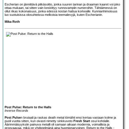
Escherian on jännittävä pitkäsoitto, jonka suuren tarinan ja draaman kaaret voi joko
ottaa mukaan, tai sitten vain keskittyy runnovampiin numeroihin. Tähtäimessä on
ollut rikas kokonaisuus, jonka edessä nostan hattua korkealle. Kunnianhimoisuus
luo suotuisissa olosuhteissa melkoisia teemalevyjä, kuten Escherianin.
Mika Roth
Post Pulse: Return to the Halls
Inverse Records
Post Pulse
n brutaali ja raskas death metal tömähti ensi kertaa vastaan kolme ja
puoli vuotta sitten, kun oivasti nimetty sinkkuveto
Fresh Start
osui kohdalle.
Äärimmäisyyksiin painuva metalli oli samaan aikaan modernia, voimallista ja
groovaavaa, mikä on yhdistelmänä aina huomionarvoinen. Return to the Halls -