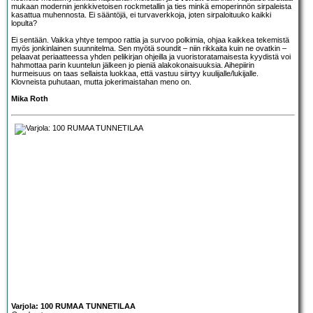
mukaan modernin jenkkivetoisen rockmetallin ja ties minkä emoperinnön sirpaleista
kasattua muhennosta. Ei sääntöjä, ei turvaverkkoja, joten sirpaloituuko kaikki
lopulta?
Ei sentään. Vaikka yhtye tempoo rattia ja survoo polkimia, ohjaa kaikkea tekemistä
myös jonkinlainen suunnitelma. Sen myötä soundit – niin rikkaita kuin ne ovatkin –
pelaavat periaatteessa yhden pelikirjan ohjeilla ja vuoristoratamaisesta kyydistä voi
hahmottaa parin kuuntelun jälkeen jo pieniä alakokonaisuuksia. Aihepiirin
hurmeisuus on taas sellaista luokkaa, että vastuu siirtyy kuulijalle/lukijalle.
Klovneista puhutaan, mutta jokerimaistahan meno on.
Mika Roth
Varjola: 100 RUMAA TUNNETILAA