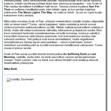
melodisuudelle, sekä viehkeämmille pinnoille. Murinavokaalit ovat vaa’an toisessa
kupissa, erittäin tasokkaat puhtaat laulut taas toisessa ja tasapaino – sen Grain of
Pain naulaa täsmälleen kohdilleen halki levyn. Toisena vetona kuultava
Sun For
Thee
on sellaista metallitaituruutta, ettei mitään rajaa, ja kun perään kajahtaa
sinkkuveto
The Moon Lights The Way
, on voitto jo selviö. Ja nyt on vasta kuultu
kolmannes koko annista.
Mikä sitten korottaa Grain of Pain -yhtyeen melankolisen metallin muiden yläpuolelle,
mitä se tekee toisin? Tunne, nämä kappaleet, niiden melodiat ja tekstit osuvat
yhdessä jonnekin poikkeuksellisen syvälle. Mitään vallankumouksellisen erilaista ei
tehdä, mutta silti raidat kuulostavat raikkailta, leikkaukset ja linjaukset uusilta. Eikä
levyn tummasti henkivää soundimaisemaa voi kyllin korostaa, koska jo valmiiksi
kovat biisit nousevat vielä toiseen potenssiin, kun kokonaiskuva asettuu näin
vahvasti uomiinsa. Toki pelissä ovat kovat ammattilaiset, mutta negatiivinen
ammattimaisuus loistaa täysin poissaolollaan – uskon kuulemaani, tunnen
melodisen surumielisyyden ja syvältä kouraisevat metallikourat vatsassani. Tunne,
muuta ei joskus tarvita.
Grain of Pain auraa syvältä doomin kivistä peltoa
As Suffering Ends
ja
Last
Morning
-raidoilla, mutta edes ne eivät saa kolkon vaunun perää painumaan
mutaan. Toisin sanoen: näin se toimii, kun oikeat henkilöt ovat asialla ja tekevät
hedelmällistä yhteistyötä.
Mika Roth