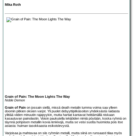
Mika Roth
Grain of Pain: The Moon Lights The Way
Noble Demon
Grain of Pain
on jossain siellä, missä death metalin tumma voima saa ylleen
doomin pitkien oksien varjot. Yli puolet debyyttipitkäsoiton yhdeksästä raidasta
ylittää viiden minuutin rajapyykin, mutta hartiat kantavat heittämällä niskaan
kasautuvan painolastin. Voisin paukutella tekijöiden nimiä pöytään, koska ryhmä on
täynnä pohjoisen metallin kovia lenkkejä, mutta se veisi suotta huomiota pois itse
asiasta: huiman tasokkaasta esikoislevystä.
Varjoisaa ja mahtavaa on siis ryhmän metalli, mutta siinä on runsaasti tilaa myös