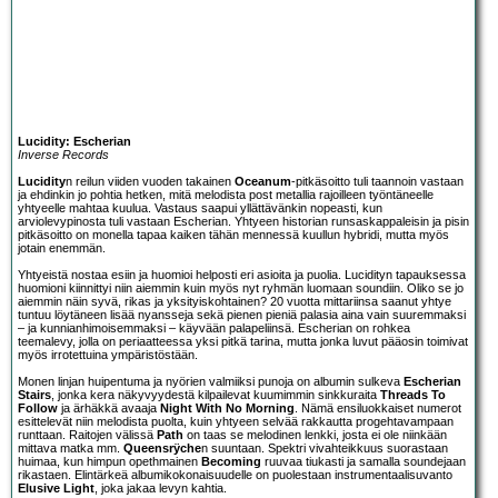
Lucidity: Escherian
Inverse Records
Lucidity
n reilun viiden vuoden takainen
Oceanum
-pitkäsoitto tuli taannoin vastaan
ja ehdinkin jo pohtia hetken, mitä melodista post metallia rajoilleen työntäneelle
yhtyeelle mahtaa kuulua. Vastaus saapui yllättävänkin nopeasti, kun
arviolevypinosta tuli vastaan Escherian. Yhtyeen historian runsaskappaleisin ja pisin
pitkäsoitto on monella tapaa kaiken tähän mennessä kuullun hybridi, mutta myös
jotain enemmän.
Yhtyeistä nostaa esiin ja huomioi helposti eri asioita ja puolia. Lucidityn tapauksessa
huomioni kiinnittyi niin aiemmin kuin myös nyt ryhmän luomaan soundiin. Oliko se jo
aiemmin näin syvä, rikas ja yksityiskohtainen? 20 vuotta mittariinsa saanut yhtye
tuntuu löytäneen lisää nyansseja sekä pienen pieniä palasia aina vain suuremmaksi
– ja kunnianhimoisemmaksi – käyvään palapeliinsä. Escherian on rohkea
teemalevy, jolla on periaatteessa yksi pitkä tarina, mutta jonka luvut pääosin toimivat
myös irrotettuina ympäristöstään.
Monen linjan huipentuma ja nyörien valmiiksi punoja on albumin sulkeva
Escherian
Stairs
, jonka kera näkyvyydestä kilpailevat kuumimmin sinkkuraita
Threads To
Follow
ja ärhäkkä avaaja
Night With No Morning
. Nämä ensiluokkaiset numerot
esittelevät niin melodista puolta, kuin yhtyeen selvää rakkautta progehtavampaan
runttaan. Raitojen välissä
Path
on taas se melodinen lenkki, josta ei ole niinkään
mittava matka mm.
Queensrÿche
n suuntaan. Spektri vivahteikkuus suorastaan
huimaa, kun himpun opethmainen
Becoming
ruuvaa tiukasti ja samalla soundejaan
rikastaen. Elintärkeä albumikokonaisuudelle on puolestaan instrumentaalisuvanto
Elusive Light
, joka jakaa levyn kahtia.