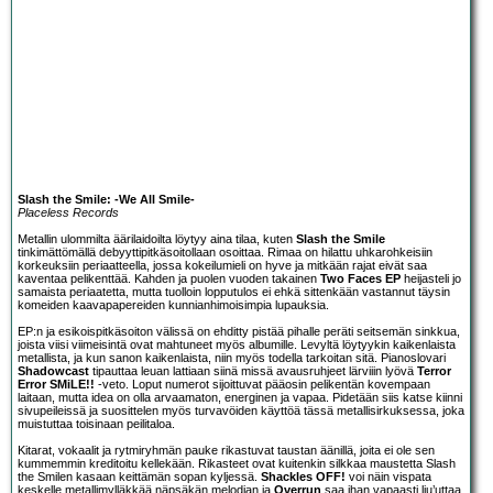
Slash the Smile: -We All Smile-
Placeless Records
Metallin ulommilta äärilaidoilta löytyy aina tilaa, kuten
Slash the Smile
tinkimättömällä debyyttipitkäsoitollaan osoittaa. Rimaa on hilattu uhkarohkeisiin
korkeuksiin periaatteella, jossa kokeilumieli on hyve ja mitkään rajat eivät saa
kaventaa pelikenttää. Kahden ja puolen vuoden takainen
Two Faces EP
heijasteli jo
samaista periaatetta, mutta tuolloin lopputulos ei ehkä sittenkään vastannut täysin
komeiden kaavapapereiden kunnianhimoisimpia lupauksia.
EP:n ja esikoispitkäsoiton välissä on ehditty pistää pihalle peräti seitsemän sinkkua,
joista viisi viimeisintä ovat mahtuneet myös albumille. Levyltä löytyykin kaikenlaista
metallista, ja kun sanon kaikenlaista, niin myös todella tarkoitan sitä. Pianoslovari
Shadowcast
tipauttaa leuan lattiaan siinä missä avausruhjeet lärviiin lyövä
Terror
Error SMiLE!!
-veto. Loput numerot sijoittuvat pääosin pelikentän kovempaan
laitaan, mutta idea on olla arvaamaton, energinen ja vapaa. Pidetään siis katse kiinni
sivupeileissä ja suosittelen myös turvavöiden käyttöä tässä metallisirkuksessa, joka
muistuttaa toisinaan peilitaloa.
Kitarat, vokaalit ja rytmiryhmän pauke rikastuvat taustan äänillä, joita ei ole sen
kummemmin kreditoitu kellekään. Rikasteet ovat kuitenkin silkkaa maustetta Slash
the Smilen kasaan keittämän sopan kyljessä.
Shackles OFF!
voi näin vispata
keskelle metallimylläkkää näpsäkän melodian ja
Overrun
saa ihan vapaasti liu’uttaa