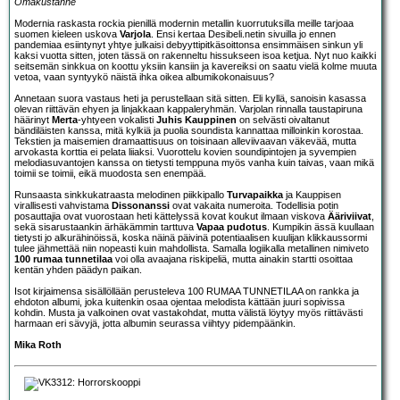
Omakustanne
Modernia raskasta rockia pienillä modernin metallin kuorrutuksilla meille tarjoaa
suomen kieleen uskova
Varjola
. Ensi kertaa Desibeli.netin sivuilla jo ennen
pandemiaa esiintynyt yhtye julkaisi debyyttipitkäsoittonsa ensimmäisen sinkun yli
kaksi vuotta sitten, joten tässä on rakenneltu hissukseen isoa ketjua. Nyt nuo kaikki
seitsemän sinkkua on koottu yksiin kansiin ja kavereiksi on saatu vielä kolme muuta
vetoa, vaan syntyykö näistä ihka oikea albumikokonaisuus?
Annetaan suora vastaus heti ja perustellaan sitä sitten. Eli kyllä, sanoisin kasassa
olevan riittävän ehyen ja linjakkaan kappaleryhmän. Varjolan rinnalla taustapiruna
häärinyt
Merta
-yhtyeen vokalisti
Juhis Kauppinen
on selvästi oivaltanut
bändiläisten kanssa, mitä kylkiä ja puolia soundista kannattaa milloinkin korostaa.
Tekstien ja maisemien dramaattisuus on toisinaan alleviivaavan väkevää, mutta
arvokasta korttia ei pelata liiaksi. Vuorottelu kovien soundipintojen ja syvempien
melodiasuvantojen kanssa on tietysti temppuna myös vanha kuin taivas, vaan mikä
toimii se toimii, eikä muodosta sen enempää.
Runsaasta sinkkukatraasta melodinen piikkipallo
Turvapaikka
ja Kauppisen
virallisesti vahvistama
Dissonanssi
ovat vakaita numeroita. Todellisia potin
posauttajia ovat vuorostaan heti kättelyssä kovat koukut ilmaan viskova
Ääriviivat
,
sekä sisarustaankin ärhäkämmin tarttuva
Vapaa pudotus
. Kumpikin ässä kuullaan
tietysti jo alkurähinöissä, koska näinä päivinä potentiaalisen kuulijan klikkaussormi
tulee jähmettää niin nopeasti kuin mahdollista. Samalla logiikalla metallinen nimiveto
100 rumaa tunnetilaa
voi olla avaajana riskipeliä, mutta ainakin startti osoittaa
kentän yhden päädyn paikan.
Isot kirjaimensa sisällöllään perusteleva 100 RUMAA TUNNETILAA on rankka ja
ehdoton albumi, joka kuitenkin osaa ojentaa melodista kättään juuri sopivissa
kohdin. Musta ja valkoinen ovat vastakohdat, mutta välistä löytyy myös riittävästi
harmaan eri sävyjä, jotta albumin seurassa viihtyy pidempäänkin.
Mika Roth