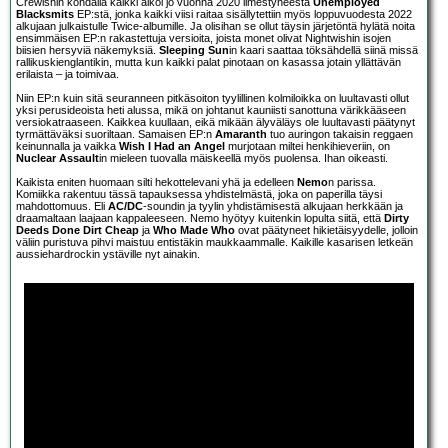
Crewishin kohdalla kaikki alkoi jo vuonna 2020 ilmestyneestä
Unemployed
Blacksmits
EP:stä, jonka kaikki viisi raitaa sisällytettiin myös loppuvuodesta 2022
alkujaan julkaistulle Twice-albumille. Ja olisihan se ollut täysin järjetöntä hylätä noita
ensimmäisen EP:n rakastettuja versioita, joista monet olivat Nightwishin isojen
biisien hersyviä näkemyksiä.
Sleeping Sun
in kaari saattaa töksähdellä siinä missä
rallikuskienglantikin, mutta kun kaikki palat pinotaan on kasassa jotain yllättävän
erilaista – ja toimivaa.
Niin EP:n kuin sitä seuranneen pitkäsoiton tyylillinen kolmiloikka on luultavasti ollut
yksi perusideoista heti alussa, mikä on johtanut kauniisti sanottuna värikkääseen
versiokatraaseen. Kaikkea kuullaan, eikä mikään älyväläys ole luultavasti päätynyt
tyrmättäväksi suoriltaan. Samaisen EP:n
Amaranth
tuo auringon takaisin reggaen
keinunnalla ja vaikka
Wish I Had an Angel
murjotaan miltei henkihieveriin, on
Nuclear Assault
in mieleen tuovalla mäiskeellä myös puolensa. Ihan oikeasti.
Kaikista eniten huomaan silti hekottelevani yhä ja edelleen
Nemo
n parissa.
Komiikka rakentuu tässä tapauksessa yhdistelmästä, joka on paperilla täysi
mahdottomuus. Eli
AC/DC
-soundin ja tyylin yhdistämisestä alkujaan herkkään ja
draamaltaan laajaan kappaleeseen. Nemo hyötyy kuitenkin lopulta siitä, että
Dirty
Deeds Done Dirt Cheap
ja
Who Made Who
ovat päätyneet hikietäisyydelle, jolloin
väliin puristuva pihvi maistuu entistäkin maukkaammalle. Kaikille kasarisen letkeän
aussiehardrockin ystäville nyt ainakin.