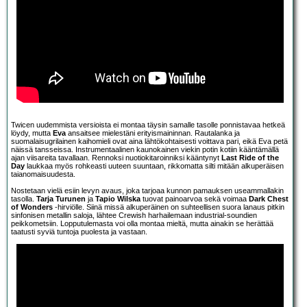
Twicen uudemmista versioista ei montaa täysin samalle tasolle ponnistavaa hetkeä
löydy, mutta
Eva
ansaitsee mielestäni erityismaininnan. Rautalanka ja
suomalaisugrilainen kaihomieli ovat aina lähtökohtaisesti voittava pari, eikä Eva petä
näissä tansseissa. Instrumentaalinen kaunokainen viekin potin kotiin kääntämällä
ajan viisareita tavallaan. Rennoksi nuotiokitaroinniksi kääntynyt
Last Ride of the
Day
laukkaa myös rohkeasti uuteen suuntaan, rikkomatta silti mitään alkuperäisen
taianomaisuudesta.
Nostetaan vielä esiin levyn avaus, joka tarjoaa kunnon pamauksen useammallakin
tasolla.
Tarja Turunen
ja
Tapio Wilska
tuovat painoarvoa sekä voimaa
Dark Chest
of Wonders
-hirviölle. Siinä missä alkuperäinen on suhteellisen suora lanaus pitkin
sinfonisen metallin saloja, lähtee Crewish harhailemaan industrial-soundien
peikkometsiin. Lopputulemasta voi olla montaa mieltä, mutta ainakin se herättää
taatusti syviä tuntoja puolesta ja vastaan.