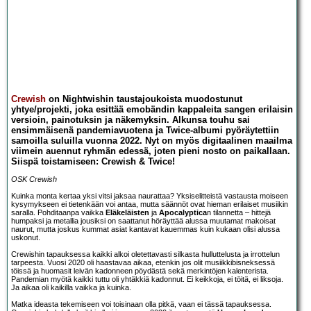
Crewish
on Nightwishin taustajoukoista muodostunut
yhtye/projekti, joka esittää emobändin kappaleita sangen erilaisin
versioin, painotuksin ja näkemyksin. Alkunsa touhu sai
ensimmäisenä pandemiavuotena ja Twice-albumi pyöräytettiin
samoilla suluilla vuonna 2022. Nyt on myös digitaalinen maailma
viimein auennut ryhmän edessä, joten pieni nosto on paikallaan.
Siispä toistamiseen: Crewish & Twice!
OSK Crewish
Kuinka monta kertaa yksi vitsi jaksaa naurattaa? Yksiselitteistä vastausta moiseen
kysymykseen ei tietenkään voi antaa, mutta säännöt ovat hieman erilaiset musiikin
saralla. Pohditaanpa vaikka
Eläkeläisten
ja
Apocalyptica
n tilannetta – hittejä
humpaksi ja metallia jousiksi on saattanut höräyttää alussa muutamat makoisat
naurut, mutta joskus kummat asiat kantavat kauemmas kuin kukaan olisi alussa
uskonut.
Crewishin tapauksessa kaikki alkoi oletettavasti silkasta hulluttelusta ja irrottelun
tarpeesta. Vuosi 2020 oli haastavaa aikaa, etenkin jos olit musiikkibisneksessä
töissä ja huomasit leivän kadonneen pöydästä sekä merkintöjen kalenterista.
Pandemian myötä kaikki tuttu oli yhtäkkiä kadonnut. Ei keikkoja, ei töitä, ei liksoja.
Ja aikaa oli kaikilla vaikka ja kuinka.
Matka ideasta tekemiseen voi toisinaan olla pitkä, vaan ei tässä tapauksessa.