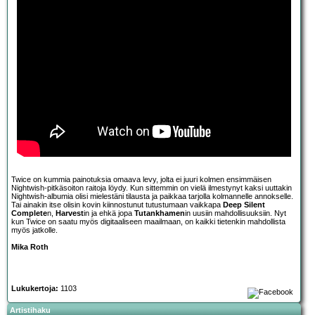
Twice on kummia painotuksia omaava levy, jolta ei juuri kolmen ensimmäisen
Nightwish-pitkäsoiton raitoja löydy. Kun sittemmin on vielä ilmestynyt kaksi uuttakin
Nightwish-albumia olisi mielestäni tilausta ja paikkaa tarjolla kolmannelle annokselle.
Tai ainakin itse olisin kovin kiinnostunut tutustumaan vaikkapa
Deep Silent
Complete
n,
Harvest
in ja ehkä jopa
Tutankhamen
in uusiin mahdollisuuksiin. Nyt
kun Twice on saatu myös digitaaliseen maailmaan, on kaikki tietenkin mahdollista
myös jatkolle.
Mika Roth
Lukukertoja:
1103
Artistihaku