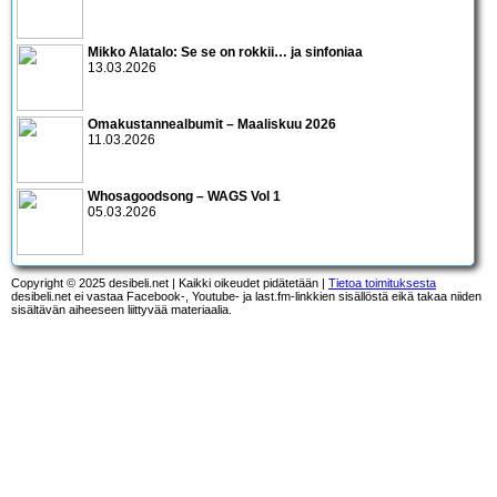
Mikko Alatalo: Se se on rokkii… ja sinfoniaa
13.03.2026
Omakustannealbumit – Maaliskuu 2026
11.03.2026
Whosagoodsong – WAGS Vol 1
05.03.2026
Copyright © 2025 desibeli.net | Kaikki oikeudet pidätetään |
Tietoa toimituksesta
desibeli.net ei vastaa Facebook-, Youtube- ja last.fm-linkkien sisällöstä eikä takaa niiden
sisältävän aiheeseen liittyvää materiaalia.