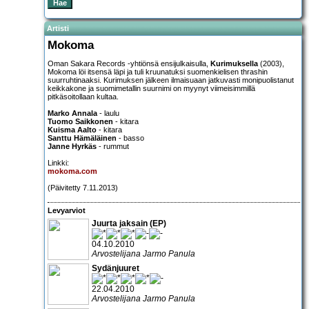
Artisti
Mokoma
Oman Sakara Records -yhtiönsä ensijulkaisulla,
Kurimuksella
(2003),
Mokoma löi itsensä läpi ja tuli kruunatuksi suomenkielisen thrashin
suurruhtinaaksi. Kurimuksen jälkeen ilmaisuaan jatkuvasti monipuolistanut
keikkakone ja suomimetallin suurnimi on myynyt viimeisimmillä
pitkäsoitollaan kultaa.
Marko Annala
- laulu
Tuomo Saikkonen
- kitara
Kuisma Aalto
- kitara
Santtu Hämäläinen
- basso
Janne Hyrkäs
- rummut
Linkki:
mokoma.com
(Päivitetty 7.11.2013)
Levyarviot
Juurta jaksain (EP)
04.10.2010
Arvostelijana Jarmo Panula
Sydänjuuret
22.04.2010
Arvostelijana Jarmo Panula