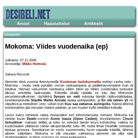
Arviot
Haastattelut
Artikkelit
Levyarvio
Mokoma: Viides vuodenaika (ep)
Julkaistu: 07.11.2006
Arvostelija:
Mikko Heimola
Sakara Records
Aiemmin tänä vuonna ilmestyneellä
Kuoleman laulukunnailla
esiintyi vanha tuttu
Mokoma - mutta vielä pykälän verran raskaampana ja päällekäyvempänä kuin oli
totuttua. Hieman vaisummin starttaava viiden biisin ep Viides vuodenaika tuntuukin
alkuun askelelta taaksepäin. Kolmella ekalla raidalla se käy läpi Mokoman
perusbiisivalikoiman: räyhäkkä
Syvyys on vaiti
edustaa bändin rääkymättölaitaa,
keskitempoisella
Sirpillä Marko Annala
laulaa puhtaastikin, ja
En elä talven yli
on
viipyilevä ja melodinen veto, vähän kuin
Kuu saa valtansa auringolta
. Näistä lähinnä
ensimmäinen jää missään määrin päähän, ja sen kuulen kyllä mielelläni keikalla.
Levyn kaksi viimeistä raitaa nostavatkin sen kiinnostavuutta roimasti. Mokoma sai
viimein luvan
Death
-coverin
Avoin hauta (Open Casket)
, levyttämiseen
Chuck
Schuldiner
-vainaan äidiltä, ja tulos on selvästi tämän levyn kohokohta, vaikka se
kuulostaakin yllättävän vähän alkuperäiseltä: tuttu riffi, mutta ilman Deathille ominaista
laiskaa groovea. Sanoitukset on myös suomennettu hyvin vapaalla kädellä, lähinnä
aiheen säilyttäen. Mokoma ei silti missään vaiheessa aiemmin ole ollut näin
deathmetalinen, ja biisin vyörytys on omaa luokkaansa.