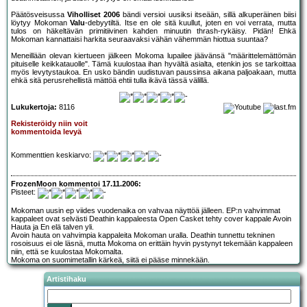
Päätösveisussa
Viholliset 2006
bändi versioi uusiksi itseään, sillä alkuperäinen biisi
löytyy Mokoman
Valu
-debyytiltä. Itse en ole sitä kuullut, joten en voi verrata, mutta
tulos on häkeltävän primitiivinen kahden minuutin thrash-rykäisy. Pidän! Ehkä
Mokoman kannattaisi harkita seuraavaksi vähän vähemmän hiottua suuntaa?
Meneillään olevan kiertueen jälkeen Mokoma lupailee jäävänsä "määrittelemättömän
pituiselle keikkatauolle". Tämä kuulostaa ihan hyvältä asialta, etenkin jos se tarkoittaa
myös levytystaukoa. En usko bändin uudistuvan paussinsa aikana paljoakaan, mutta
ehkä sitä perusrehellistä mättöä ehtii tulla ikävä tässä välillä.
Lukukertoja:
8116
Rekisteröidy niin voit
kommentoida levyä
Kommenttien keskiarvo:
FrozenMoon kommentoi 17.11.2006:
Pisteet:
Mokoman uusin ep viides vuodenaika on vahvaa näyttöä jälleen. EP:n vahvimmat
kappaleet ovat selvästi Deathin kappaleesta Open Casket tehty cover kappale Avoin
Hauta ja En elä talven yli.
Avoin hauta on vahvimpia kappaleita Mokoman uralla. Deathin tunnettu tekninen
rosoisuus ei ole läsnä, mutta Mokoma on erittäin hyvin pystynyt tekemään kappaleen
niin, että se kuulostaa Mokomalta.
Mokoma on suomimetallin kärkeä, siitä ei pääse minnekään.
Artistihaku