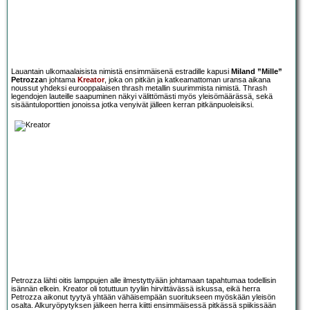
Lauantain ulkomaalaisista nimistä ensimmäisenä estradille kapusi
Miland ”Mille”
Petrozza
n johtama
Kreator
, joka on pitkän ja katkeamattoman uransa aikana
noussut yhdeksi eurooppalaisen thrash metallin suurimmista nimistä. Thrash
legendojen lauteille saapuminen näkyi välittömästi myös yleisömäärässä, sekä
sisääntuloporttien jonoissa jotka venyivät jälleen kerran pitkänpuoleisiksi.
Petrozza lähti oitis lamppujen alle ilmestyttyään johtamaan tapahtumaa todellisin
isännän elkein. Kreator oli totuttuun tyyliin hirvittävässä iskussa, eikä herra
Petrozza aikonut tyytyä yhtään vähäisempään suoritukseen myöskään yleisön
osalta. Alkuryöpytyksen jälkeen herra kiitti ensimmäisessä pitkässä spiikissään