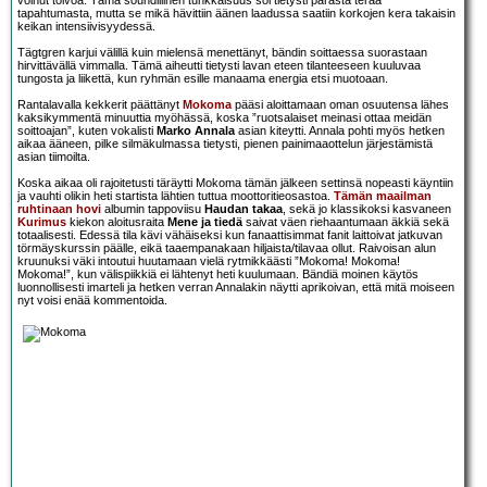
voinut toivoa. Tämä soundillinen tunkkaisuus söi tietysti parasta terää
tapahtumasta, mutta se mikä hävittiin äänen laadussa saatiin korkojen kera takaisin
keikan intensiivisyydessä.
Tägtgren karjui välillä kuin mielensä menettänyt, bändin soittaessa suorastaan
hirvittävällä vimmalla. Tämä aiheutti tietysti lavan eteen tilanteeseen kuuluvaa
tungosta ja liikettä, kun ryhmän esille manaama energia etsi muotoaan.
Rantalavalla kekkerit päättänyt
Mokoma
pääsi aloittamaan oman osuutensa lähes
kaksikymmentä minuuttia myöhässä, koska ”ruotsalaiset meinasi ottaa meidän
soittoajan”, kuten vokalisti
Marko Annala
asian kiteytti. Annala pohti myös hetken
aikaa ääneen, pilke silmäkulmassa tietysti, pienen painimaaottelun järjestämistä
asian tiimoilta.
Koska aikaa oli rajoitetusti täräytti Mokoma tämän jälkeen settinsä nopeasti käyntiin
ja vauhti olikin heti startista lähtien tuttua moottoritieosastoa.
Tämän maailman
ruhtinaan hovi
albumin tappoviisu
Haudan takaa
, sekä jo klassikoksi kasvaneen
Kurimus
kiekon aloitusraita
Mene ja tiedä
saivat väen riehaantumaan äkkiä sekä
totaalisesti. Edessä tila kävi vähäiseksi kun fanaattisimmat fanit laittoivat jatkuvan
törmäyskurssin päälle, eikä taaempanakaan hiljaista/tilavaa ollut. Raivoisan alun
kruunuksi väki intoutui huutamaan vielä rytmikkäästi ”Mokoma! Mokoma!
Mokoma!”, kun välispiikkiä ei lähtenyt heti kuulumaan. Bändiä moinen käytös
luonnollisesti imarteli ja hetken verran Annalakin näytti aprikoivan, että mitä moiseen
nyt voisi enää kommentoida.