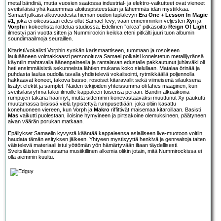
metal bändinä, mutta vuosien saatossa industrial- ja elektro-vaikutteet ovat vieneet
sveitsiläisiä yhä kauemmas aloituspisteestään ja lähemmäs idän mystiikkaa.
Samael julkaisi alkuvuodesta hieman oudon tuplalevyn
Era One + Lesson In Magic
#1
, joka ei oikeastaan edes ollut Samael-levy, vaan ennemminkin veljesten
Xy
n ja
Vorph
in kokeellista iloittelua studiossa. Edellinen ”oikea” pitkäsoitto
Reign Of Light
ilmestyi pari vuotta sitten ja Nummirockin keikka eteni pitkälti juuri tuon albumin
soundimaailmoja seuraillen.
Kitaristi/vokalisti Vorphin synkän karismaattiseen, tummaan ja rosoiseen
lauluääneen voimakkaasti personoituva Samael polkaisi koneistetun metallijyränsä
käyntiin mahtavalla äänenpaineella ja rantalavan edustalle pakkautunut juhlaväki oli
heti ensimmäisistä sekunneista lähtien mukana koko sielullaan. Matalaa örinää ja
puhdasta laulua oudolla tavalla yhdistelevä vokalisointi, rytmikkäällä poljennolla
hakkaavat koneet, takova basso, rosoiset kitaravallit sekä viimeisenä silauksena
lisätyt efektit ja samplet. Näiden tekijöiden yhteissumma oli lähes maaginen, kun
sveitsiläisryhmä takoi ilmoille kappaleen toisensa perään. Bändin alkuaikoina
rumpujen takana häärinyt, mutta sittemmin konevastaavaksi muuttunut Xy paukutti
muutamassa biisissä vielä typistettyä rumpusettiään, joka oltiin kasattu
konehuoneen viereen, kun Vorph ja
Makro
riffittivät maisemaa kitaroillaan. Basisti
Mas
vaikutti puolestaan, iloisine hymyineen ja pirtsakoine olemuksineen, päätyneen
aivan väärän porukan matkaan.
Epäilykset Samaelin kyvystä kääntää kappaleensa asialliseen live-muotoon voitiin
haudata tämän esityksen jälkeen. Yhtyeen mystisyyttä henkivä ja genreaitoja taiten
väistelevä materiaali istui yöttömän yön hämärtyvään iltaan täydellisesti.
Sveitsiläisten harrastama musiikillinen alkemia olikin jotain, mitä Nummirockissa ei
olla aiemmin kuultu.