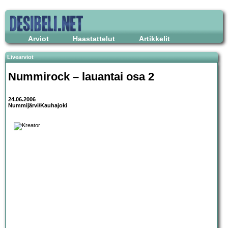
Arviot
Haastattelut
Artikkelit
Livearviot
Nummirock – lauantai osa 2
24.06.2006
Nummijärvi/Kauhajoki