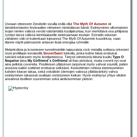
Useaan otteeseen Desibelin sivuilla esillä ollut
The Myth Of Autumn
oli
tämänkertaisten festivaalien viimeinen räminälavan bändi. Esiintyminen ulkomaisten
isojen nimien välissä verotti väistämättä kuulijakuntaa, kun merkittävä osa juhlijoista
ryntäsi tässä välissä leirintäalueelle tankkaamaan itseään. Estradin edustan
vähäinen väki ei kuitenkaan kipsannut The Myth Of Autumnin kuusikkoa, vaan
tilanne näytti päinvastoin antavan lisää energiaa ryhmälle.
Melankolista ja krooniseen tunnelmoinitiin taipuvaista rock-metallia soittava orkesteri
nosti profiiliaan keväisellä
Sinner/Saint
kiekolla, jonka kolme biisiä erottuivat
selvästi edukseen myös livetilanteessa. Tietysti viimeisenä biisinä kuultu
Type O
Negative
laina
My Girlfriend´s Girlfriend
oli ihan piristävä, mutta coverit nyt ovat
aina pelkkiä covereita. Positiivisen yllätyksen tarjosivat myös vahvat soundit, joiden
ansiosta kaikki soittimet erottuivat selkeästi. Koskettimien rohkea eteentuominen
kahden kitaran takaa, sekä vokalistin (demojen valossa yllättävänkin) vahva
esiintyminen takasivat osaltaan onnistuneen keikan. Hyvin esiintynyt yhtye olisikin
ansainnut itselleen suuremman sekä aktiivisemman yleisön.