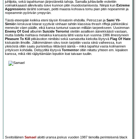
juhlijoita, sekä tapahtuman järjestäneitä tahoja. Samalla juhlaväelle esitettiin
voimakkaaasti alleviivattu toive kunnon pitin muodostamisesta. Niinpä kun
Extreme
Aggressions
tärähti soimaan, peitti maasta kohoava tomu pian pitin nopeammin ja
nopeammin pyörivän ympyrän.
Tästä eteenpäin keikka eteni täysin Kreatorin ehdoilla. Petrozzan ja
Sami Yli-
Sirniö
n kirskuvat kitarat syytivät vinhaan tahtiin klassisia thrash riffejä pähkinöiksi
menevän väen päälle, eikä kansa tuntunut saavan millään tarpeekseen. Uusimman
Enemy Of God
albumin
Suicide Terrorist
otettiin asiallisen äänekkäästi vastaan,
mutta todella mahtava metakka kansasta lähti vasta kun vuonna 1986 ilmestyneen
Pleasure To Kill
pitkäsoiton nimibiisi sekä samaiselta kiekolta löytyvä
Flag Of Hate
kiskaistiin ilmoille. Jälkimmäinen siivu tosin tarjottiin vasta siinä vaiheessa, kun
yleisöstä oltiin saatu puristettua riittävästi ääntä – mikä tapahtui vasta kolmannen
yrityksen kohdalla. Debyytiltä löytyvä
Tormentor
oltiin niitattu yhteen em. kipaleen
kanssa, mikä riitti räjäyttämään loputkin loat taivaan tuuliin.
Sveitsiläinen
Samael
aloitti uransa joskus vuoden 1987 tienoilla perinteisenä black