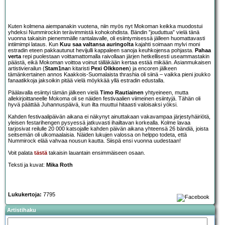
Kuten kolmena aiempanakin vuotena, niin myös nyt Mokoman keikka muodostui
yhdeksi Nummirockin terävimmistä kohokohdista. Bändin ”jouduttua” vielä tänä
vuonna takaisin pienemmälle rantalavalle, oli esiintymisessä jälleen huomattavasti
intiimimpi lataus. Kun
Kuu saa valtansa auringolta
kajahti soimaan mylvi moni
estradin eteen pakkautunut hevijulli kappaleen sanoja keuhkojensa pohjasta.
Pahaa
verta
repi puolestaan voittamattomalla raivollaan järjen hetkellisesti useammastakin
päästä, eikä Mokoman voittoa voinut tälläkään kertaa estää mikään. Asianmukaisen
artistivierailun (
Stam1na
n kitaristi
Pexi Olkkonen
) ja encoren jälkeen
tämänkertainen annos Kaakkois-Suomalaista thrashia oli siinä – vaikka pieni joukko
fanaatikkoja jaksoikin pitää vielä möykkää yllä estradin edustalla.
Päälavalla esiintyi tämän jälkeen vielä
Timo Rautiainen
yhtyeineen, mutta
allekirjoittaneelle Mokoma oli se näiden festivaalien viimeinen esiintyjä. Tähän oli
hyvä päättää Juhannuspäivä, kun ilta muuttui hitaasti valoisaksi yöksi.
Kahden festivaalipäivän aikana ei näkynyt ainuttakaan vakavampaa järjestyhäiriötä,
yleisen festarihengen pysyessä jatkuvasti ihailtavan korkealla. Kolme lavaa
tarjosivat reilulle 20 000 katsojalle kahden päivän aikana yhteensä 26 bändiä, joista
seitsemän oli ulkomaalaisia. Näiden lukujen valossa on helppo todeta, että
Nummirock elää vahvaa nousun kautta. Siispä ensi vuonna uudestaan!
Voit palata
tästä
takaisin lauantain ensimmäiseen osaan.
Teksti ja kuvat:
Mika Roth
Lukukertoja:
7795
Artistihaku