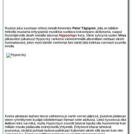
Ruotsin joka suuntaan ehtivä metalli-ihmemies
Peter Tägtgren
, jolla on tälläkin
hetkellä muutama erityyppistä musiikkia suoltava kokoonpano aktiivisena, saapui
Nummijärvelle death metallia takovan
Hypocrisy
n kera. Viime syksynä uuden
Virus
pitkäsoiton julkaissut Hypocrisy rankensi viimeisimmällä albumillaan otettaan oikein
huomattavasti, joten moni bändin vanhempi fani odotti tätä keikkaa varmasti suurella
innolla.
Koska aikataulu laahasi tässä vaiheessa jo vartin verran jäljessä, joutuivat päälavan
eteen ryhmittyneet kuulijat odottelemaan hieman setin aloitusta. Liekö kyseessä ollut
liiallinen kiire vai mikä, mutta Hypocrisyn soundit taisivat lopulta olla huonommat kuin
millään muulla päälavalla esiintyneellä yhtyeellä. Erityisesti kitarat tahtoivat
puuroutua, eivätkä puhtaat lauluosuudetkaan kulkeneet oikein sillä tavoin kuin olisi