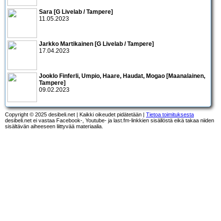
Sara [G Livelab / Tampere]
11.05.2023
Jarkko Martikainen [G Livelab / Tampere]
17.04.2023
Jooklo Finferli, Umpio, Haare, Haudat, Mogao [Maanalainen,
Tampere]
09.02.2023
Copyright © 2025 desibeli.net | Kaikki oikeudet pidätetään |
Tietoa toimituksesta
desibeli.net ei vastaa Facebook-, Youtube- ja last.fm-linkkien sisällöstä eikä takaa niiden
sisältävän aiheeseen liittyvää materiaalia.