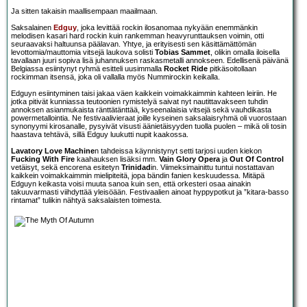
Ja sitten takaisin maallisempaan maailmaan.
Saksalainen
Edguy
, joka levittää rockin ilosanomaa nykyään enemmänkin
melodisen kasari hard rockin kuin rankemman heavyrunttauksen voimin, otti
seuraavaksi haltuunsa päälavan. Yhtye, ja erityisesti sen käsittämättömän
levottomia/mauttomia vitsejä laukova solisti
Tobias Sammet
, olikin omalla iloisella
tavallaan juuri sopiva lisä juhannuksen raskasmetalli annokseen. Edellisenä päivänä
Belgiassa esiintynyt ryhmä esitteli uusimmalla
Rocket Ride
pitkäsoitollaan
rockimman itsensä, joka oli vallalla myös Nummirockin keikalla.
Edguyn esiintyminen taisi jakaa väen kaikkein voimakkaimmin kahteen leiriin. He
jotka pitivät kunniassa teutoonien rymistelyä saivat nyt nautittavakseen tuhdin
annoksen asianmukaista ränttätänttää, kyseenalaisia vitsejä sekä vauhdikasta
powermetallointia. Ne festivaalivieraat joille kyseinen saksalaisryhmä oli vuorostaan
synonyymi kirosanalle, pysyivät visusti äänietäisyyden tuolla puolen – mikä oli tosin
haastava tehtävä, sillä Edguy luukutti nupit kaakossa.
Lavatory Love Machine
n tahdeissa käynnistynyt setti tarjosi uuden kiekon
Fucking With Fire
kaahauksen lisäksi mm.
Vain Glory Opera
ja
Out Of Control
vetäisyt, sekä encorena esitetyn
Trinidad
in. Viimeksimainittu tuntui nostattavan
kaikkein voimakkaimmin mielipiteitä, jopa bändin fanien keskuudessa. Mitäpä
Edguyn keikasta voisi muuta sanoa kuin sen, että orkesteri osaa ainakin
takuuvarmasti viihdyttää yleisöään. Festivaalien ainoat hyppypotkut ja ”kitara-basso
rintamat” tulikin nähtyä saksalaisten toimesta.