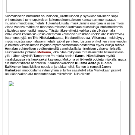
Suomalaiseen kulttuuriin saunoineen, jurotteluineen ja synkkine talvineen sopii
erinomaisesti tummapukeisen ja komeakuontaloisen kansan armoton paatos
musiikin muodossa; metalli. Tukanheilutusta, maskuliinista energiaa ja usein myös
viinaa vaativa mätke on monessa mielessä kotimaan suosituin ja intohimoisimmin
ylläpidetty popmusiikin muoto. Tästä näkee viitteitä vaikka vain vilkaisemalla
lähivuosien kotimaisia (tosin enemmän kotimaisen raskaan rockin alle laskettavia)
listamenestyjiä: on
Trio Niskalaukaus
ta,
Kotiteollisuutta
,
Viikate
tta... toki täytyy
myös muistaa suomalaisen metallin pitkät perinteet. Listaan on kolmen viime vuoden
ja kolmen viimeisimmän levynsä myötä viimeistään nostettava myös laulaja
Marko
Annala
n suhteellisen syvämietteisillä sanoituksilla ja hirtehisen vakavamielisellä
esiintymisellä johtama
Mokoma
, joka pitää nykyjään thrash-metallin hitsausliekkiä
yllä. Lähes täydellä Tampereen Yo-talolla basisti
Santtu Hämäläisen
myötä
maaliskuussa viisihenkiseksi kasvanut Mokoma oli liikkeellä odotetun tiukalla, mutta
silti humoristisella asenteella. Kitarasankareiden
Kuisma Aalto
ja
Tuomo
Saikkonen
kuusikieliset nousivat ja tukka heilui, Santun ja rumpali
Janne
Hyrkäksen
muodostama rytmiryhmä ei turhia säästellyt eikä Markokaan pitänyt
liekkiään vakan alla messutessaan mikrofoniin. Niin oikein!