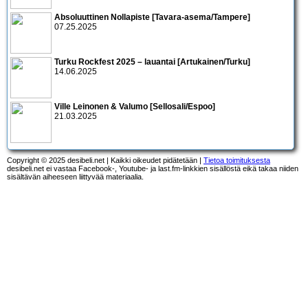
Absoluuttinen Nollapiste [Tavara-asema/Tampere]
07.25.2025
Turku Rockfest 2025 – lauantai [Artukainen/Turku]
14.06.2025
Ville Leinonen & Valumo [Sellosali/Espoo]
21.03.2025
Copyright © 2025 desibeli.net | Kaikki oikeudet pidätetään |
Tietoa toimituksesta
desibeli.net ei vastaa Facebook-, Youtube- ja last.fm-linkkien sisällöstä eikä takaa niiden
sisältävän aiheeseen liittyvää materiaalia.