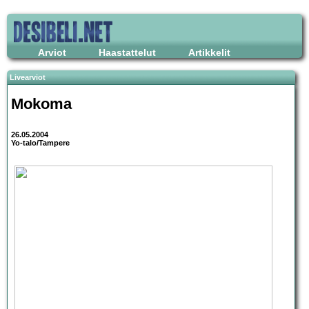
Arviot
Haastattelut
Artikkelit
Livearviot
Mokoma
26.05.2004
Yo-talo/Tampere