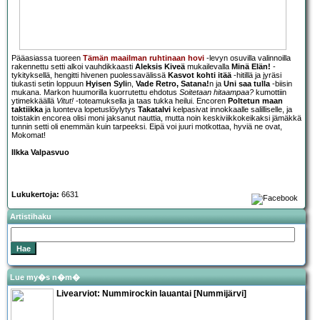
Pääasiassa tuoreen
Tämän maailman ruhtinaan hovi
-levyn osuvilla valinnoilla
rakennettu setti alkoi vauhdikkaasti
Aleksis Kiveä
mukailevalla
Minä Elän!
-
tykityksellä, hengitti hivenen puolessavälissä
Kasvot kohti itää
-hitillä ja jyräsi
tiukasti setin loppuun
Hyisen Syli
n,
Vade Retro, Satana!
n ja
Uni saa tulla
-biisin
mukana. Markon huumorilla kuorrutettu ehdotus
Soitetaan hitaampaa?
kumottiin
ytimekkäällä
Vitut!
-toteamuksella ja taas tukka heilui. Encoren
Poltetun maan
taktiikka
ja luonteva lopetuslöylytys
Takatalvi
kelpasivat innokkaalle salilliselle, ja
toistakin encorea olisi moni jaksanut nauttia, mutta noin keskiviikkokeikaksi jämäkkä
tunnin setti oli enemmän kuin tarpeeksi. Eipä voi juuri motkottaa, hyviä ne ovat,
Mokomat!
Ilkka Valpasvuo
Lukukertoja:
6631
Artistihaku
Lue my�s n�m�
Livearviot: Nummirockin lauantai [Nummijärvi]