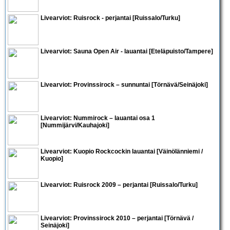
Livearviot:
Ruisrock - perjantai
[Ruissalo/Turku]
Livearviot:
Sauna Open Air - lauantai
[Eteläpuisto/Tampere]
Livearviot: Provinssirock – sunnuntai [Törnävä/Seinäjoki]
Livearviot:
Nummirock – lauantai osa 1
[Nummijärvi/Kauhajoki]
Livearviot: Kuopio Rockcockin lauantai [Väinölänniemi /
Kuopio]
Livearviot:
Ruisrock 2009 – perjantai
[Ruissalo/Turku]
Livearviot:
Provinssirock 2010 – perjantai
[Törnävä /
Seinäjoki]