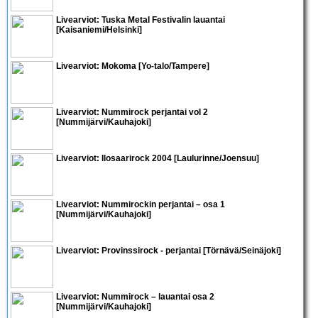
Livearviot: Tuska Metal Festivalin lauantai
[Kaisaniemi/Helsinki]
Livearviot:
Mokoma
[Yo-talo/Tampere]
Livearviot:
Nummirock perjantai vol 2
[Nummijärvi/Kauhajoki]
Livearviot: Ilosaarirock 2004 [Laulurinne/Joensuu]
Livearviot:
Nummirockin perjantai
– osa 1
[Nummijärvi/Kauhajoki]
Livearviot:
Provinssirock - perjantai
[Törnävä/Seinäjoki]
Livearviot:
Nummirock – lauantai osa 2
[Nummijärvi/Kauhajoki]