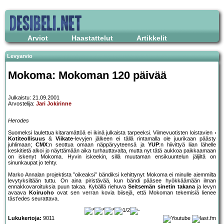
Arviot
Haastattelut
Artikkelit
Levyarvio
Mokoma: Mokoman 120 päivää
Julkaistu: 21.09.2001
Arvostelija:
Jari Jokirinne
Herodes
Suomeksi laulettua kitaramättöä ei ikinä julkaista tarpeeksi. Viimevuotisten loistavien
Kotiteollisuus
&
Viikate
-levyjen jälkeen ei tällä rintamalla ole juurikaan päästy
juhlimaan;
CMX
:n seottua omaan näppäryyteensä ja
YUP
:n hiivittyä liian lähelle
keskitietä alkoi jo näyttämään aika turhauttavalta, mutta nyt tätä aukkoa paikkaamaan
on iskenyt Mokoma. Hyvin iskeekin, sillä muutaman ensikuuntelun jäljiltä on
sinunkaupat jo tehty.
Marko Annalan projektista ”oikeaksi” bändiksi kehittynyt Mokoma ei minulle aiemmilta
levytyksiltään tuttu. On aina piristävää, kun bändi pääsee hyökkäämään ilman
ennakkovaroituksia puun takaa. Kybällä riehuva
Seitsemän sinetin takana
ja levyn
avaava
Koiruoho
ovat sen verran kovia biisejä, että Mokoman tekemisiä lienee
täst’edes seurattava.
Lukukertoja:
9011