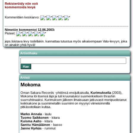
Rekisteröidy niin voit
kommentoida levyä
Kommenttien keskiarvo:
Nimetön kommentoi 12.06.2003:
Pisteet:
jeps.loistava levy todellakin. kannattaa tutustua myös aikaisempaan Valu-levyyn, joka
on ainakin yhtä hyvä!
Artistihaku
Artisti
Mokoma
Oman Sakara Records -yhtiönsä ensijulkaisulla,
Kurimuksella
(2003),
Mokoma löi itsensä läpi ja tuli kruunatuksi suomenkielisen thrashin
suurruhtinaaksi. Kurimuksen jälkeen ilmaisuaan jatkuvasti monipuolistanut
keikkakone ja suomimetallin suurnimi on myynyt viimeisimmillä
pitkäsoitollaan kultaa.
Marko Annala
- laulu
Tuomo Saikkonen
- kitara
Kuisma Aalto
- kitara
Santtu Hämäläinen
- basso
Janne Hyrkäs
- rummut