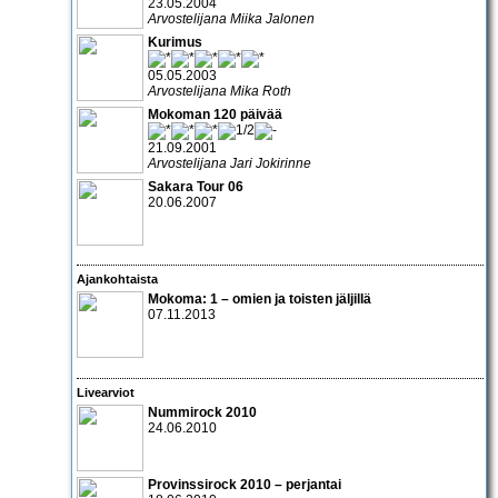
23.05.2004
Arvostelijana Miika Jalonen
Kurimus
05.05.2003
Arvostelijana Mika Roth
Mokoman 120 päivää
21.09.2001
Arvostelijana Jari Jokirinne
Sakara Tour 06
20.06.2007
Ajankohtaista
Mokoma: 1 – omien ja toisten jäljillä
07.11.2013
Livearviot
Nummirock 2010
24.06.2010
Provinssirock 2010 – perjantai