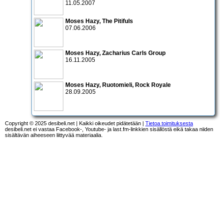
11.05.2007
Moses Hazy
,
The Pitifuls
07.06.2006
Moses Hazy
,
Zacharius Carls Group
16.11.2005
Moses Hazy
,
Ruotomieli
,
Rock Royale
28.09.2005
Copyright © 2025 desibeli.net | Kaikki oikeudet pidätetään |
Tietoa toimituksesta
desibeli.net ei vastaa Facebook-, Youtube- ja last.fm-linkkien sisällöstä eikä takaa niiden
sisältävän aiheeseen liittyvää materiaalia.