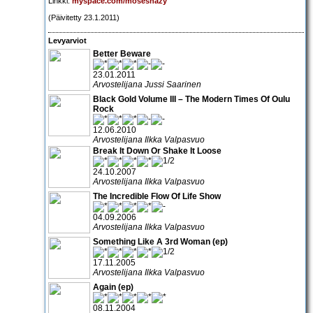
Linkki:
myspace.com/moseshazy
(Päivitetty 23.1.2011)
Levyarviot
Better Beware
23.01.2011
Arvostelijana Jussi Saarinen
Black Gold Volume III – The Modern Times Of Oulu
Rock
12.06.2010
Arvostelijana Ilkka Valpasvuo
Break It Down Or Shake It Loose
24.10.2007
Arvostelijana Ilkka Valpasvuo
The Incredible Flow Of Life Show
04.09.2006
Arvostelijana Ilkka Valpasvuo
Something Like A 3rd Woman (ep)
17.11.2005
Arvostelijana Ilkka Valpasvuo
Again (ep)
08.11.2004