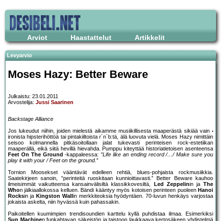
Arviot
Haastattelut
Artikkelit
Levyarvio
Moses Hazy: Better Beware
Julkaistu: 23.01.2011
Arvostelija:
Jussi Saarinen
Backstage Alliance
Jos lukeudut niihin, joiden mielestä aikamme musiikillisesta maaperästä sikiää vain
ironista hipsterihöttöä tai pintakiiltoista r´n´b:tä, älä luovuta vielä. Moses Hazy nimittäin
seisoo kolmannella pitkäsoitollaan jalat tukevasti perinteisen rock-estetiikan
maaperällä, eikä siitä hevillä hievahda. Pumppu kiteyttää historiatietoisen asenteensa
Feet On The Ground
-kappaleessa:
”Life like an ending record /…/ Make sure you
play it with your / Feet on the ground.”
Tornion Moosekset vääntävät edelleen rehtiä, blues-pohjaista rockmusiikkia.
Saatekirjeen sanoin, ”perinteitä ruoskitaan kunnioittavasti.” Better Beware kauhoo
ilmeisimmät vaikutteensa kansainvälisiltä klassikkovesiltä,
Led Zeppelin
in ja
The
Who
n jälkiaallokossa kelluen. Bändi kääntyy myös kotoisen perinteen puoleen
Hanoi
Rocks
in ja
Kingston Wall
in merkkiteoksia hyödyntäen. 70-luvun henkäys varjostaa
jokaista askelta, niin hyvässä kuin pahassakin.
Paikoitellen kuumimpien trendisoundien karttelu kyllä puhdistaa ilmaa. Esimerkiksi
Sun Machine
n funkahtavan säkeistön ja taistoon laukkaava kertosäkeen yhdistelmä