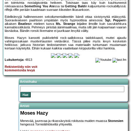
on toimivinta nostalgisointia hetkeen. Toisinaan taas käy kuin kauhtuneesti
rokkaavassa
Something You Ate
ssa tai
Getting Bald
in kaljuuntumis-rockabillyssä:
riffejä riffin perään kaadetaan suoraan kliseiden likasankoon.
Edellislevyjä hallinneeseen sekoilumentaliteettiin bändi ottaa sivistynyttä etäisyyttä.
Suoraviivaiseen paahtoon ympätään myös hypnoottisia ainesosia:
Sgt. Pepper
in
aikaisen
Beatles
in mieleen tuova
Ms. Strange
leijailee ilmoille kuin savukiehkura
kannabissätkästä. Pehmeys piristää äänimaailmaa, mutta silti jäin kaipaamaan vaaran
läsnäoloa. Bändin ronski livemaine ei juurikaan levyltä välity.
Moses Hazyn kanootti puikkelehtii rock-aallokossa taidokkaasti, muttei ajaudu
vahingossakaan muotivirtausten vietäväksi. Tässä piilee myös levyn keskeisin
heikkous: jatkuva historian tiedostaminen saa materiaalin tuntumaan muutamaan
kertaan käytetyltä. Eihän kukaan kaikkia vaatteitaan kirpputorilta viitsi hankkia.
Lukukertoja:
4813
Rekisteröidy niin voit
kommentoida levyä
Artistihaku
Artisti
Moses Hazy
Menevää, juurevaa ja rikassävyistä rokitusta muiden muassa
Stonesien
hengessä Torniolähtöiseltä yhtyeeltä.